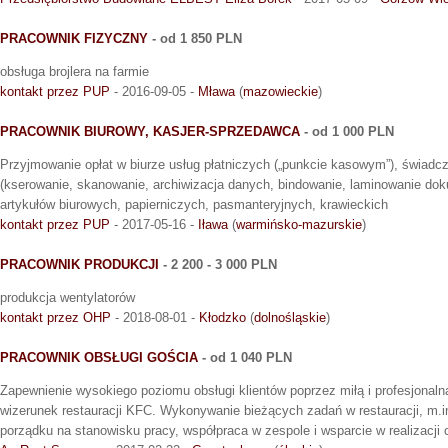
PRACOWNIK FIZYCZNY
- od 1 850 PLN
obsługa brojlera na farmie
kontakt przez PUP
- 2016-09-05 -
Mława
(
mazowieckie
)
PRACOWNIK BIUROWY, KASJER-SPRZEDAWCA
- od 1 000 PLN
Przyjmowanie opłat w biurze usług płatniczych („punkcie kasowym”), świadc
(kserowanie, skanowanie, archiwizacja danych, bindowanie, laminowanie dok
artykułów biurowych, papierniczych, pasmanteryjnych, krawieckich
kontakt przez PUP
- 2017-05-16 -
Iława
(
warmińsko-mazurskie
)
PRACOWNIK PRODUKCJI
- 2 200 - 3 000 PLN
produkcja wentylatorów
kontakt przez OHP
- 2018-08-01 -
Kłodzko
(
dolnośląskie
)
PRACOWNIK OBSŁUGI GOŚCIA
- od 1 040 PLN
Zapewnienie wysokiego poziomu obsługi klientów poprzez miłą i profesjonal
wizerunek restauracji KFC. Wykonywanie bieżących zadań w restauracji, m.in
porządku na stanowisku pracy, współpraca w zespole i wsparcie w realizacji c