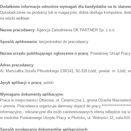
Dodatkowe informacje odnośnie wymagań dla kandydatów na to stanow
Doświadczenie na produkcji lub w magazynie, dobra obsługa komputera, do
na wózki widłowe
Nazwa pracodawcy
: Agencja Zatrudnienia DK PARTNER Sp. z o.o.
Sposób aplikowania
: bezpośrednio do pracodawcy
Nazwa urzędu publikującego ogłoszenie o pracę
: Powiatowy Urząd Pracy
Adres pracodawcy
:
Al. Marszałka Józefa Piłsudskiego 139/141, 92-318 Łódź, powiat: m. Łódź, wo
Język aplikacji o pracę
: polski
Wymagane dokumenty aplikacyjne
:
Praca w miejscowości Ołtarzew, uł. Ceramiczna 1, gmina Ożarów Mazowiecki
+ premia. Pracodawca organizuje darmowy dojazd do pracy.*********************
informacyjno - rekrutacyjne dla osób zainteresowanych ofertą odbędzie się w
w siedzibie Powiatowego Urzędu Pracy w Płońsku, ul. Wolności 12, sala AI
Sposób przekazania dokumentów aplikacyjnych
: