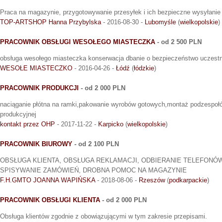
Praca na magazynie, przygotowywanie przesyłek i ich bezpieczne wysyłanie 
TOP-ARTSHOP Hanna Przybylska
- 2016-08-30 -
Lubomyśle
(
wielkopolskie
)
PRACOWNIK OBSŁUGI WESOŁEGO MIASTECZKA
- od 2 500 PLN
obsługa wesołego miasteczka konserwacja dbanie o bezpieczeństwo uczest
WESOŁE MIASTECZKO
- 2016-04-26 -
Łódź
(
łódzkie
)
PRACOWNIK PRODUKCJI
- od 2 000 PLN
naciąganie płótna na ramki,pakowanie wyrobów gotowych,montaż podzespołów 
produkcyjnej
kontakt przez OHP
- 2017-11-22 -
Karpicko
(
wielkopolskie
)
PRACOWNIK BIUROWY
- od 2 100 PLN
OBSŁUGA KLIENTA, OBSŁUGA REKLAMACJI, ODBIERANIE TELEFONÓW
SPISYWANIE ZAMÓWIEŃ, DROBNA POMOC NA MAGAZYNIE
F.H.GMTO JOANNA WAPIŃSKA
- 2018-08-06 -
Rzeszów
(
podkarpackie
)
PRACOWNIK OBSŁUGI KLIENTA
- od 2 000 PLN
Obsługa klientów zgodnie z obowiązującymi w tym zakresie przepisami.