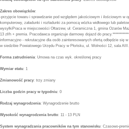
Zakres obowiązków
:
-przyjęcie towaru i sprawdzanie pod względem jakościowym i ilościowym w o
komputerowy, załadunki i rozładunki za pomocą wózka widłowego lub paleto
wysyłkiPraca w miejscowości Ołtarzew, uł. Ceramiczna 1, gmina Ożarów Maz
13 zł/h + premia. Pracodawca organizuje darmowy dojazd do pracy.*************
informacyjno - rekrutacyjne dla osób zainteresowanych ofertą odbędzie się w
w siedzibie Powiatowego Urzędu Pracy w Płońsku, ul. Wolności 12, sala AI
Forma zatrudnienia
: Umowa na czas wyk. określonej pracy
Wymiar etatu
: 1
Zmianowość pracy
: trzy zmiany
Liczba godzin pracy w tygodniu
: 0
Rodzaj wynagrodzenia
: Wynagrodzenie brutto
Wysokość wynagrodzenia brutto
: 11 - 13 PLN
System wynagradzania pracowników na tym stanowisku
: Czasowo-premi