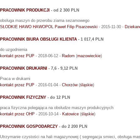
PRACOWNIK PRODUKCJI
- od 2 300 PLN
obsługa maszyn do przerobu ziarna sezamowego
SŁODKIE HAWO HAWOPOL Paweł Filip Pisarzewski
- 2015-11-30 -
Dziekan
PRACOWNIK BIURA OBSŁUGI KLIENTA
- 1 017,4 PLN
do uzgodnienia
kontakt przez PUP
- 2018-06-12 -
Radom
(
mazowieckie
)
PRACOWNIK DRUKARNI
- 7,6 - 9,12 PLN
Praca w drukarni
kontakt przez PUP
- 2016-01-04 -
Chorzów
(
śląskie
)
PRACOWNIK FIZYCZNY
- do 12 PLN
praca fizyczna polegająca na obsłudze maszyn produkcyjnych
kontakt przez OHP
- 2016-10-14 -
Katowice
(
śląskie
)
PRACOWNIK GOSPODARCZY
- do 2 200 PLN
Utrzymanie czystości na hali magazynowej ( segregacja smieci, obsługa masz