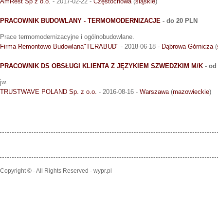
AmRest Sp z o.o.
- 2017-02-22 -
Częstochowa
(
śląskie
)
PRACOWNIK BUDOWLANY - TERMOMODERNIZACJE
- do 20 PLN
Prace termomodernizacyjne i ogólnobudowlane.
Firma Remontowo Budowlana"TERABUD"
- 2018-06-18 -
Dąbrowa Górnicza
(
PRACOWNIK DS OBSŁUGI KLIENTA Z JĘZYKIEM SZWEDZKIM M/K
- od
jw.
TRUSTWAVE POLAND Sp. z o.o.
- 2016-08-16 -
Warszawa
(
mazowieckie
)
Copyright © - All Rights Reserved - wypr.pl