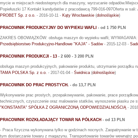
mycie w miejscach niedostepnych dla maszyny, wyrzucanie odpadów.Miejsce
Popiełuszki 17 Kontakt kandydatów z pracodawcą 799-016-097Oferta w sali:
PROBET Sp. z o.o.
- 2016-10-11 -
Kąty Wrocławskie
(
dolnośląskie
)
PRACOWNIK PRODUKCYJNY DO WYPIEKU WAFLI
- od 1 750 PLN
ZAKRES OBOWIĄZKÓW: obsługa maszyn do wypieku wafli; WYMAGANIA: ch
Przedsiębiorstwo Produkcyjno-Handlowe "KAJA" - Sadów
- 2015-12-03 -
Sad
PRACOWNIK PRODUKCJI - 13
- 2 600 - 3 200 PLN
obsługa maszyn produkcyjnych, pakowanie produktu, utrzymanie porządku n
TAMA POLSKA Sp. z o.o.
- 2017-01-04 -
Świdnica
(
dolnośląskie
)
PRACOWNIK DO PRAC PROSTYCH.
- do 13,7 PLN
Wykonywanie prac prostych, przepakowywanie, pakowanie, prace porządkow
technicznych, czyszczenie oraz malowanie statków, wynoszenie piasku ze s
"KONSTANTA" SPÓŁKA Z OGRANICZONĄ ODPOWIEDZIALNOŚCIĄ
- 2018
PRACOWNIK ROZKŁADAJĄCY TOWAR NA PÓŁKACH
- od 13 PLN
- Praca fizyczna wykonywana tylko w godzinach nocnych. Zaopatrywanie w 
tym dostarczanie towaru z magazynu. Transportowanie towarów wewnątrz p