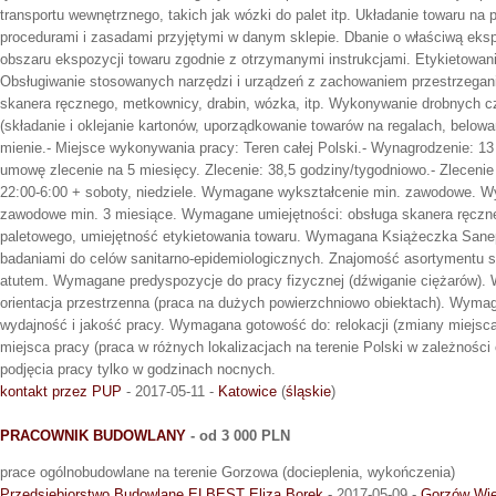
transportu wewnętrznego, takich jak wózki do palet itp. Układanie towaru na
procedurami i zasadami przyjętymi w danym sklepie. Dbanie o właściwą eksp
obszaru ekspozycji towaru zgodnie z otrzymanymi instrukcjami. Etykietowani
Obsługiwanie stosowanych narzędzi i urządzeń z zachowaniem przestrzegania 
skanera ręcznego, metkownicy, drabin, wózka, itp. Wykonywanie drobnych 
(składanie i oklejanie kartonów, uporządkowanie towarów na regalach, belowan
mienie.- Miejsce wykonywania pracy: Teren całej Polski.- Wynagrodzenie: 13 
umowę zlecenie na 5 miesięcy. Zlecenie: 38,5 godziny/tygodniowo.- Zlecen
22:00-6:00 + soboty, niedziele. Wymagane wykształcenie min. zawodowe. 
zawodowe min. 3 miesiące. Wymagane umiejętności: obsługa skanera ręczn
paletowego, umiejętność etykietowania towaru. Wymagana Książeczka San
badaniami do celów sanitarno-epidemiologicznych. Znajomość asortymentu 
atutem. Wymagane predyspozycje do pracy fizycznej (dźwiganie ciężarów).
orientacja przestrzenna (praca na dużych powierzchniowo obiektach). Wyma
wydajność i jakość pracy. Wymagana gotowość do: relokacji (zmiany miejsc
miejsca pracy (praca w różnych lokalizacjach na terenie Polski w zależności
podjęcia pracy tylko w godzinach nocnych.
kontakt przez PUP
- 2017-05-11 -
Katowice
(
śląskie
)
PRACOWNIK BUDOWLANY
- od 3 000 PLN
prace ogólnobudowlane na terenie Gorzowa (docieplenia, wykończenia)
Przedsiębiorstwo Budowlane ELBEST Eliza Borek
- 2017-05-09 -
Gorzów Wie