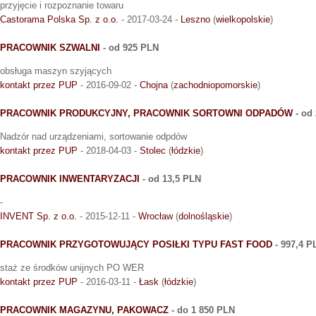
przyjęcie i rozpoznanie towaru
Castorama Polska Sp. z o.o.
- 2017-03-24 -
Leszno
(
wielkopolskie
)
PRACOWNIK SZWALNI
- od 925 PLN
obsługa maszyn szyjących
kontakt przez PUP
- 2016-09-02 -
Chojna
(
zachodniopomorskie
)
PRACOWNIK PRODUKCYJNY, PRACOWNIK SORTOWNI ODPADÓW
- od
Nadzór nad urządzeniami, sortowanie odpdów
kontakt przez PUP
- 2018-04-03 -
Stolec
(
łódzkie
)
PRACOWNIK INWENTARYZACJI
- od 13,5 PLN
-
INVENT Sp. z o.o.
- 2015-12-11 -
Wrocław
(
dolnośląskie
)
PRACOWNIK PRZYGOTOWUJĄCY POSIŁKI TYPU FAST FOOD
- 997,4 P
staż ze środków unijnych PO WER
kontakt przez PUP
- 2016-03-11 -
Łask
(
łódzkie
)
PRACOWNIK MAGAZYNU, PAKOWACZ
- do 1 850 PLN