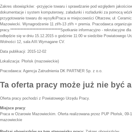
Zakres obowiązków:
-przyjęcie towaru i sprawdzanie pod względem jakościo
dokumentacje i system komputerowy, załadunki i rozładunki za pomocą wózk
przygotowanie towaru do wysyłkiPraca w miejscowości Ołtarzew, uł. Cerami
Mazowiecki. Wynagrodzenie 11 zł/h-13 zł/h + premia. Pracodawca organizuj
pracy.**********************************Spotkanie informacyjno - rekrutacyjne d
odbędzie się w dniu 15.12.2015 o godzinie 11:00 w siedzibie Powiatowego Ur
Wolności 12, sala AIII.Wymagane CV.
Data publikacji:
2015-12-02
Lokalizacja:
Płońsk
(
mazowieckie
)
Pracodawca:
Agencja Zatrudnienia DK PARTNER Sp. z o.o.
Ta oferta pracy może już nie być a
Oferta pracy pochodzi z Powiatowego Urzędu Pracy.
Miejsce pracy
:
Praca w Ożarowie Mazowieckim. Oferta realizowana przez PUP Płońsk, 09-100
mazowieckie
Rodzaj obowiązków na tym stanowisku pracy
: Zakres obowiązków