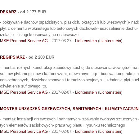
DEKARZ
- od 2 177 EUR
- pokrywanie dachów (spadzistych, płaskich, okrągłych lub wieżowych )- nad
płyt z cementu włóknistego lub betonowych dachówek- uszczelnienie dachu-
izolacje - usługi konserwacyjne i naprawcze
MSE Personal Service AG
- 2017-03-27 -
Lichtenstein
(
Lichtenstein
)
REGIPSIARZ
- od 2 200 EUR
- montaż różnych konstrukcji zabudowy suchej do stosowania wewnętrz i na 
sufitów płytami gipsowo-kartonowymi, drewnianymi itp.- budowa konstrukcji
ogniochronnych, dźwiękochłonnych i termoizaolacyjncyh - układanie płyt suc
oświetlenie sufitowego itp.
MSE Personal Service AG
- 2017-02-07 -
Lichtenstein
(
Lichtenstein
)
MONTER URZĄDZEŃ GRZEWCZYCH, SANITARNYCH I KLIMATYZACYJ
- montaż instalacji grzewczych i sanitarnych- spawanie tworzyw sztucznych -
tych elementów zaciskowych- praca wg planu i rysunku technicznego
MSE Personal Service AG
- 2017-02-07 -
Lichtenstein
(
Lichtenstein
)