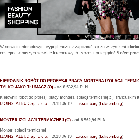
W serwisie internetowym wypr.pl możesz zapoznać się ze wszystkimi
ofert
dostępne w naszym serwisie internetowych. Możesz przeglądać 8
ofert pra
KIEROWNIK ROBÓT DO PROFESJI PRACY MONTERA IZOLACJI TERMIC
TYLKO JAKO TŁUMACZ (O)
- od 8 562,94 PLN
Kierownik robót do profesji pracy montera izolacji termicznej z j. francuskim 
IZOINSTALBUD Sp. z o.o.
- 2018-06-19 -
Luksemburg
(
Luksemburg
)
MONTER IZOLACJI TERMICZNEJ (O)
- od 8 562,94 PLN
Monter izolacji termicznej
IZOINSTALBUD Sp. z o.o.
- 2018-06-19 -
Luksemburg
(
Luksemburg
)