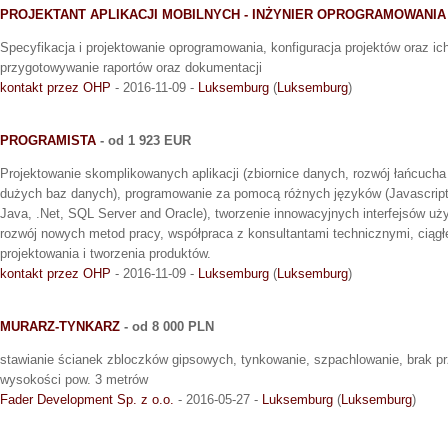
PROJEKTANT APLIKACJI MOBILNYCH - INŻYNIER OPROGRAMOWANIA
Specyfikacja i projektowanie oprogramowania, konfiguracja projektów oraz ic
przygotowywanie raportów oraz dokumentacji
kontakt przez OHP
- 2016-11-09 -
Luksemburg
(
Luksemburg
)
PROGRAMISTA
- od 1 923 EUR
Projektowanie skomplikowanych aplikacji (zbiornice danych, rozwój łańcucha 
dużych baz danych), programowanie za pomocą różnych języków (Javascript
Java, .Net, SQL Server and Oracle), tworzenie innowacyjnych interfejsów uż
rozwój nowych metod pracy, współpraca z konsultantami technicznymi, ciągł
projektowania i tworzenia produktów.
kontakt przez OHP
- 2016-11-09 -
Luksemburg
(
Luksemburg
)
MURARZ-TYNKARZ
- od 8 000 PLN
stawianie ścianek zbloczków gipsowych, tynkowanie, szpachlowanie, brak p
wysokości pow. 3 metrów
Fader Development Sp. z o.o.
- 2016-05-27 -
Luksemburg
(
Luksemburg
)