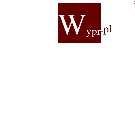
W
.pl
ypr