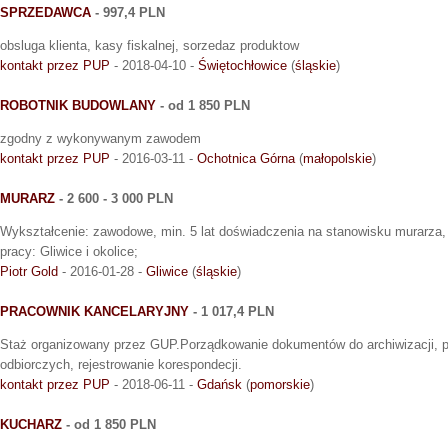
SPRZEDAWCA
- 997,4 PLN
obsluga klienta, kasy fiskalnej, sorzedaz produktow
kontakt przez PUP
- 2018-04-10 -
Świętochłowice
(
śląskie
)
ROBOTNIK BUDOWLANY
- od 1 850 PLN
zgodny z wykonywanym zawodem
kontakt przez PUP
- 2016-03-11 -
Ochotnica Górna
(
małopolskie
)
MURARZ
- 2 600 - 3 000 PLN
Wykształcenie: zawodowe, min. 5 lat doświadczenia na stanowisku murarza,
pracy: Gliwice i okolice;
Piotr Gold
- 2016-01-28 -
Gliwice
(
śląskie
)
PRACOWNIK KANCELARYJNY
- 1 017,4 PLN
Staż organizowany przez GUP.Porządkowanie dokumentów do archiwizacji, 
odbiorczych, rejestrowanie korespondecji.
kontakt przez PUP
- 2018-06-11 -
Gdańsk
(
pomorskie
)
KUCHARZ
- od 1 850 PLN