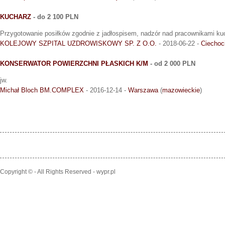
KUCHARZ
- do 2 100 PLN
Przygotowanie posiłków zgodnie z jadłospisem, nadzór nad pracownikami ku
KOLEJOWY SZPITAL UZDROWISKOWY SP. Z O.O.
- 2018-06-22 -
Ciechoc
KONSERWATOR POWIERZCHNI PŁASKICH K/M
- od 2 000 PLN
jw.
Michał Bloch BM.COMPLEX
- 2016-12-14 -
Warszawa
(
mazowieckie
)
Copyright © - All Rights Reserved - wypr.pl