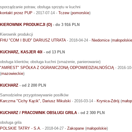
sporządzanie potraw, obsługa sprzętu w kuchni
kontakt przez PUP
- 2017-07-14 -
Tczew
(
pomorskie
)
KIEROWNIK PRODUKCJI (O)
- do 3 916 PLN
Kierownik produkcji
FHU "COM I BUD" DARIUSZ UTRATA
- 2018-04-24 -
Niedomice
(
małopolski
KUCHARZ, KASJER 40I
- od 13 PLN
obsługa klientów, obsługa kuchni (smażenie, panierowanie)
"AMREST" SPÓŁKA Z OGRANICZONĄ ODPOWIEDZIALNOŚCIĄ
- 2016-10
(
mazowieckie
)
KUCHARZ
- od 2 200 PLN
Samodzielne przygotowywanie posiłków
Karczma "Cichy Kącik", Dariusz Mikulski
- 2016-03-14 -
Krynica-Zdrój
(
małop
KUCHARZ / PRACOWNIK OBSŁUGI GRILA
- od 2 300 PLN
obsługa grila
POLSKIE TATRY - S.A.
- 2018-04-27 -
Zakopane
(
małopolskie
)