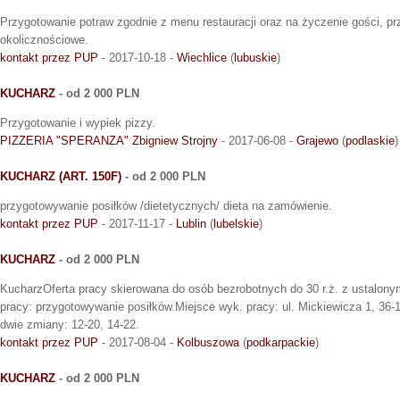
Przygotowanie potraw zgodnie z menu restauracji oraz na życzenie gości, p
okolicznościowe.
kontakt przez PUP
- 2017-10-18 -
Wiechlice
(
lubuskie
)
KUCHARZ
- od 2 000 PLN
Przygotowanie i wypiek pizzy.
PIZZERIA "SPERANZA" Zbigniew Strojny
- 2017-06-08 -
Grajewo
(
podlaskie
)
KUCHARZ (ART. 150F)
- od 2 000 PLN
przygotowywanie posiłków /dietetycznych/ dieta na zamówienie.
kontakt przez PUP
- 2017-11-17 -
Lublin
(
lubelskie
)
KUCHARZ
- od 2 000 PLN
KucharzOferta pracy skierowana do osób bezrobotnych do 30 r.ż. z ustalony
pracy: przygotowywanie posiłków.Miejsce wyk. pracy: ul. Mickiewicza 1, 36
dwie zmiany: 12-20, 14-22.
kontakt przez PUP
- 2017-08-04 -
Kolbuszowa
(
podkarpackie
)
KUCHARZ
- od 2 000 PLN