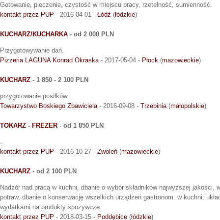
Gotowanie, pieczenie, czystość w miejscu pracy, rzetelność, sumienność.
kontakt przez PUP
- 2016-04-01 -
Łódź
(
łódzkie
)
KUCHARZ/KUCHARKA
- od 2 000 PLN
Przygotowywanie dań.
Pizzeria LAGUNA Konrad Okraska
- 2017-05-04 -
Płock
(
mazowieckie
)
KUCHARZ
- 1 850 - 2 100 PLN
przygotowanie posiłków
Towarzystwo Boskiego Zbawiciela
- 2016-09-08 -
Trzebinia
(
małopolskie
)
TOKARZ - FREZER
- od 1 850 PLN
.
kontakt przez PUP
- 2016-10-27 -
Zwoleń
(
mazowieckie
)
KUCHARZ
- od 2 100 PLN
Nadzór nad pracą w kuchni, dbanie o wybór składników najwyzszej jakości,
potraw, dbanie o konserwację wszelkich urządzeń gastronom. w kuchni, ukła
wydatkami na produkty spożywcze.
kontakt przez PUP
- 2018-03-15 -
Poddębice
(
łódzkie
)