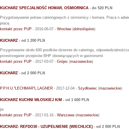
KUCHARZ SPECJALNOŚĆ HOMAR, OŚMIORNICA
- do 520 PLN
Przygotowywanie potraw cateringowych z ośmiornicy i homara. Praca n adwi
pracę.
kontakt przez PUP
- 2016-06-07 -
Wrocław
(
dolnośląskie
)
KUCHARZ
- od 1 200 PLN
Przygotowanie około 600 posiłków dziennie do cateringu, odpowiedzialnośćz
przestrzeganie przepisów BHP obowiązujących w gastronomii
kontakt przez PUP
- 2017-03-07 -
Grójec
(
mazowieckie
)
KUCHARZ
- od 2 000 PLN
.
P.P.H.U.''LECHMAR''L.LAGNER
- 2017-12-04 -
Szydłowiec
(
mazowieckie
)
KUCHARZ KUCHNI WŁOSKIEJ K/M
- od 1 600 PLN
jw.
kontakt przez PUP
- 2017-01-16 -
Warszawa
(
mazowieckie
)
KUCHARZ- REFDO30 - UZUPEŁNIENIE (WIECHLICE)
- od 2 000 PLN