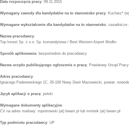
Data rozpoczęcia pracy
: 09.11.2015
Wymagany zawody dla kandydatów na to stanowisko pracy
: Kucharz* (w
Wymagane wykształcenie dla kandydatów na to stanowisko
: zasadnicze
Nazwa pracodawcy
:
Top Invest Sp. z o.o. Sp. komandytowa / Best Western Airport Modlin
Sposób aplikowania
: bezpośrednio do pracodawcy
Nazwa urzędu publikującego ogłoszenie o pracę
: Powiatowy Urząd Pra
Adres pracodawcy
:
Ignacego Paderewskiego 1C, 05-100 Nowy Dwór Mazowiecki, powiat: nowodw
Język aplikacji o pracę
: polski
Wymagane dokumenty aplikacyjne
:
CV na adres mailowy: mpiotrowski (at) bwam.pl lub mmitek (at) bwam.pl
Typ podmiotu pracodawcy
: UP