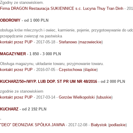
Zgodny ze stanowiskiem.
Firma DRAGON Restauracja SUKIENNICE s.c. Lucyna Thuy Tran Dinh
- 201
OBOROWY
- od 1 000 PLN
obsługa krów mlecznych i owiec, karmienie, pojenie, przygotowywanie do udo
przepędzanie zwierząt na pastwiska
kontakt przez PUP
- 2017-05-18 -
Stefanowo
(
mazowieckie
)
MAGAZYNIER
- 1 850 - 3 000 PLN
Obsługa magazynu, układanie towaru, przyjmowanie towaru.
kontakt przez PUP
- 2016-07-05 -
Częstochowa
(
śląskie
)
KUCHARZ/50+/WYP. LUB DOP. ST PR UM NR 48/2016
- od 2 000 PLN
zgodnie ze stanowiskiem
kontakt przez PUP
- 2017-03-14 -
Gorzów Wielkopolski
(
lubuskie
)
KUCHARZ
- od 2 192 PLN
-
"DEO" DEONIZIAK SPÓŁKA JAWNA
- 2017-12-08 -
Białystok
(
podlaskie
)