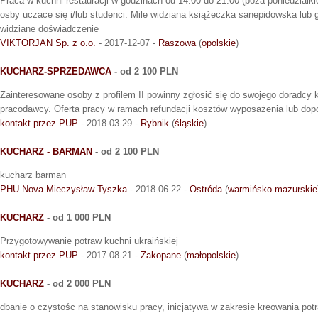
Praca w kuchni restauracji w godzinach od 14.00 do 21.00 (poza poniedziałk
osby uczace się i/lub studenci. Mile widziana książeczka sanepidowska lub g
widziane doświadczenie
VIKTORJAN Sp. z o.o.
- 2017-12-07 -
Raszowa
(
opolskie
)
KUCHARZ-SPRZEDAWCA
- od 2 100 PLN
Zainteresowane osoby z profilem II powinny zgłosić się do swojego doradcy k
pracodawcy. Oferta pracy w ramach refundacji kosztów wyposażenia lub dop
kontakt przez PUP
- 2018-03-29 -
Rybnik
(
śląskie
)
KUCHARZ - BARMAN
- od 2 100 PLN
kucharz barman
PHU Nova Mieczysław Tyszka
- 2018-06-22 -
Ostróda
(
warmińsko-mazurskie
KUCHARZ
- od 1 000 PLN
Przygotowywanie potraw kuchni ukraińskiej
kontakt przez PUP
- 2017-08-21 -
Zakopane
(
małopolskie
)
KUCHARZ
- od 2 000 PLN
dbanie o czystośc na stanowisku pracy, inicjatywa w zakresie kreowania pot