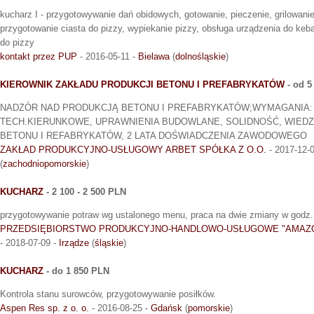
kucharz I - przygotowywanie dań obidowych, gotowanie, pieczenie, grilowani
przygotowanie ciasta do pizzy, wypiekanie pizzy, obsługa urządzenia do ke
do pizzy
kontakt przez PUP
- 2016-05-11 -
Bielawa
(
dolnośląskie
)
KIEROWNIK ZAKŁADU PRODUKCJI BETONU I PREFABRYKATÓW
- od 5
NADZÓR NAD PRODUKCJĄ BETONU I PREFABRYKATÓW;WYMAGANIA:
TECH.KIERUNKOWE, UPRAWNIENIA BUDOWLANE, SOLIDNOŚĆ, WIEDZ
BETONU I REFABRYKATÓW, 2 LATA DOŚWIADCZENIA ZAWODOWEGO
ZAKŁAD PRODUKCYJNO-USŁUGOWY ARBET SPÓŁKA Z O.O.
- 2017-12-
(
zachodniopomorskie
)
KUCHARZ
- 2 100 - 2 500 PLN
przygotowywanie potraw wg ustalonego menu, praca na dwie zmiany w godz.
PRZEDSIĘBIORSTWO PRODUKCYJNO-HANDLOWO-USŁUGOWE "AMAZ
- 2018-07-09 -
Irządze
(
śląskie
)
KUCHARZ
- do 1 850 PLN
Kontrola stanu surowców, przygotowywanie posiłków.
Aspen Res sp. z o. o.
- 2016-08-25 -
Gdańsk
(
pomorskie
)