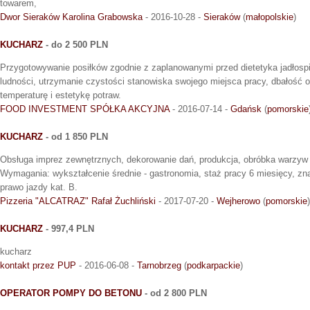
towarem,
Dwor Sieraków Karolina Grabowska
- 2016-10-28 -
Sieraków
(
małopolskie
)
KUCHARZ
- do 2 500 PLN
Przygotowywanie posiłków zgodnie z zaplanowanymi przed dietetyka jadłosp
ludności, utrzymanie czystości stanowiska swojego miejsca pracy, dbałość 
temperaturę i estetykę potraw.
FOOD INVESTMENT SPÓŁKA AKCYJNA
- 2016-07-14 -
Gdańsk
(
pomorskie
KUCHARZ
- od 1 850 PLN
Obsługa imprez zewnętrznych, dekorowanie dań, produkcja, obróbka warzyw 
Wymagania: wykształcenie średnie - gastronomia, staż pracy 6 miesięcy, zn
prawo jazdy kat. B.
Pizzeria "ALCATRAZ" Rafał Żuchliński
- 2017-07-20 -
Wejherowo
(
pomorskie
)
KUCHARZ
- 997,4 PLN
kucharz
kontakt przez PUP
- 2016-06-08 -
Tarnobrzeg
(
podkarpackie
)
OPERATOR POMPY DO BETONU
- od 2 800 PLN