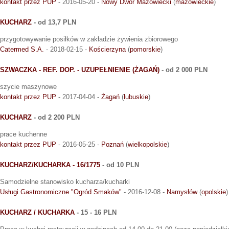
kontakt przez PUP
- 2016-05-20 -
Nowy Dwór Mazowiecki
(
mazowieckie
)
KUCHARZ
- od 13,7 PLN
przygotowywanie posiłków w zakładzie żywienia zbiorowego
Catermed S.A.
- 2018-02-15 -
Kościerzyna
(
pomorskie
)
SZWACZKA - REF. DOP. - UZUPEŁNIENIE (ŻAGAŃ)
- od 2 000 PLN
szycie maszynowe
kontakt przez PUP
- 2017-04-04 -
Żagań
(
lubuskie
)
KUCHARZ
- od 2 200 PLN
prace kuchenne
kontakt przez PUP
- 2016-05-25 -
Poznań
(
wielkopolskie
)
KUCHARZ/KUCHARKA - 16/1775
- od 10 PLN
Samodzielne stanowisko kucharza/kucharki
Usługi Gastronomiczne "Ogród Smaków"
- 2016-12-08 -
Namysłów
(
opolskie
)
KUCHARZ / KUCHARKA
- 15 - 16 PLN