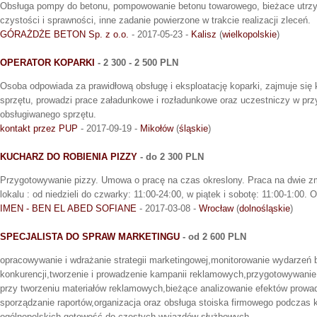
Obsługa pompy do betonu, pompowowanie betonu towarowego, bieżace utrz
czystości i sprawności, inne zadanie powierzone w trakcie realizacji zleceń.
GÓRAŻDŻE BETON Sp. z o.o.
- 2017-05-23 -
Kalisz
(
wielkopolskie
)
OPERATOR KOPARKI
- 2 300 - 2 500 PLN
Osoba odpowiada za prawidłową obsługę i eksploatację koparki, zajmuje się
sprzętu, prowadzi prace załadunkowe i rozładunkowe oraz uczestniczy w prz
obsługiwanego sprzętu.
kontakt przez PUP
- 2017-09-19 -
Mikołów
(
śląskie
)
KUCHARZ DO ROBIENIA PIZZY
- do 2 300 PLN
Przygotowywanie pizzy. Umowa o pracę na czas okreslony. Praca na dwie z
lokalu : od niedzieli do czwarky: 11:00-24:00, w piątek i sobotę: 11:00-1:00. 
IMEN - BEN EL ABED SOFIANE
- 2017-03-08 -
Wrocław
(
dolnośląskie
)
SPECJALISTA DO SPRAW MARKETINGU
- od 2 600 PLN
opracowywanie i wdrażanie strategii marketingowej,monitorowanie wydarzeń 
konkurencji,tworzenie i prowadzenie kampanii reklamowych,przygotowywani
przy tworzeniu materiałów reklamowych,bieżące analizowanie efektów prowa
sporządzanie raportów,organizacja oraz obsługa stoiska firmowego podczas k
ogólnopolskich.gotowość do częstych wyjazdów służbowych