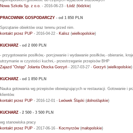
Nowa Szkoła Sp. z o.o.
- 2016-06-23 -
Łódź
(
łódzkie
)
PRACOWNIK GOSPODARCZY
- od 1 850 PLN
Sprzątanie obiektów oraz terenu przed nim.
kontakt przez PUP
- 2016-04-22 -
Kalisz
(
wielkopolskie
)
KUCHARZ
- od 2 000 PLN
- przygotowanie posiłków,- porcjowanie i wydawanie posiłków,- obieranie, kro
utrzymanie w czystości kuchni,- przestrzeganie przepisów BHP
Zajazd "Ostęp" Jolanta Otocka Gorzyń
- 2017-03-27 -
Gorzyń
(
wielkopolskie
)
KUCHARZ
- od 1 850 PLN
Nauka gotowania wg przepisów obowiązujących w restauracji. Gotowanie i p
klientów.
kontakt przez PUP
- 2016-12-01 -
Lwówek Śląski
(
dolnośląskie
)
KUCHARZ
- 2 500 - 3 500 PLN
wg stanowiska pracy
kontakt przez PUP
- 2017-06-16 -
Kocmyrzów
(
małopolskie
)