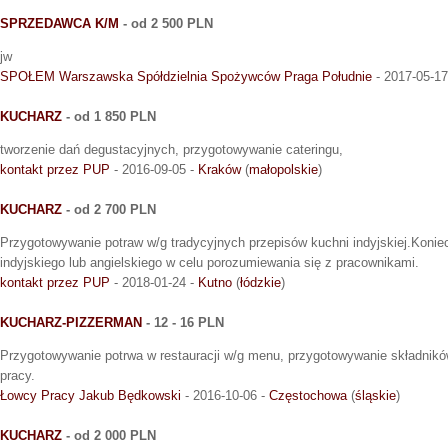
SPRZEDAWCA K/M
- od 2 500 PLN
jw
SPOŁEM Warszawska Spółdzielnia Spożywców Praga Południe
- 2017-05-17
KUCHARZ
- od 1 850 PLN
tworzenie dań degustacyjnych, przygotowywanie cateringu,
kontakt przez PUP
- 2016-09-05 -
Kraków
(
małopolskie
)
KUCHARZ
- od 2 700 PLN
Przygotowywanie potraw w/g tradycyjnych przepisów kuchni indyjskiej.Koni
indyjskiego lub angielskiego w celu porozumiewania się z pracownikami.
kontakt przez PUP
- 2018-01-24 -
Kutno
(
łódzkie
)
KUCHARZ-PIZZERMAN
- 12 - 16 PLN
Przygotowywanie potrwa w restauracji w/g menu, przygotowywanie składnikó
pracy.
Łowcy Pracy Jakub Będkowski
- 2016-10-06 -
Częstochowa
(
śląskie
)
KUCHARZ
- od 2 000 PLN