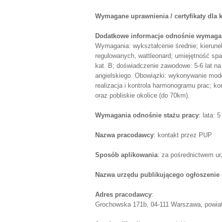
Wymagane uprawnienia / certyfikaty dla
Dodatkowe informacje odnośnie wymagań
Wymagania: wykształcenie średnie; kierun
regulowanych, wattleonard; umiejętność sp
kat. B; doświadczenie zawodowe: 5-6 lat 
angielskiego. Obowiązki: wykonywanie moder
realizacja i kontrola harmonogramu prac; k
oraz pobliskie okolice (do 70km).
Wymagania odnośnie stażu pracy
: lata: 5
Nazwa pracodawcy
: kontakt przez PUP
Sposób aplikowania
: za pośrednictwem u
Nazwa urzędu publikującego ogłoszenie 
Adres pracodawcy
:
Grochowska 171b, 04-111 Warszawa, powiat