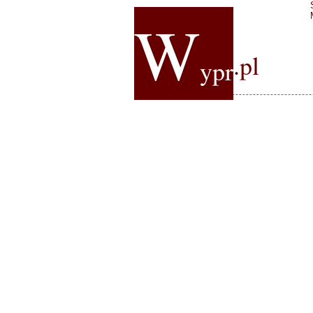
W
.pl
ypr