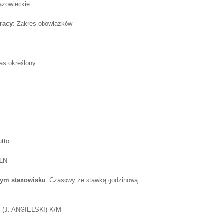
azowieckie
racy
: Zakres obowiązków
as określony
utto
PLN
tym stanowisku
: Czasowy ze stawką godzinową
J. ANGIELSKI) K/M