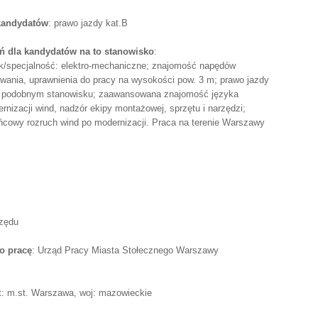
 kandydatów
: prawo jazdy kat.B
 dla kandydatów na to stanowisko
:
ek/specjalność: elektro-mechaniczne; znajomość napędów
awania, uprawnienia do pracy na wysokości pow. 3 m; prawo jazdy
na podobnym stanowisku; zaawansowana znajomość języka
nizacji wind, nadzór ekipy montażowej, sprzętu i narzędzi;
ońcowy rozruch wind po modernizacji. Praca na terenie Warszawy
rzędu
o pracę
: Urząd Pracy Miasta Stołecznego Warszawy
: m.st. Warszawa, woj: mazowieckie