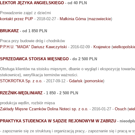
LEKTOR JĘZYKA ANGIELSKIEGO
- od 40 PLN
Prowadzenie zajęć z dziećmi
kontakt przez PUP
- 2018-02-27 -
Małkinia Górna
(
mazowieckie
)
BRUKARZ
- od 1 850 PLN
Praca przy budowie dróg i chodników
P.P.H.U. "MADA" Dariusz Kawczyński
- 2016-02-09 -
Krajewice
(
wielkopolski
SPRZEDAWCA STOISKA MIĘSNEGO
- do 2 500 PLN
Obsługa klientów na stoisku mięsnym, dbanie o wygląd i ekspozycję towarów,
stekownice), weryfikacja terminów ważności.
STOKROTKA Sp. z o.o.
- 2017-09-12 -
Gdańsk
(
pomorskie
)
RZEŹNIK-WĘDLINIARZ
- 1 850 - 2 500 PLN
produkcja wędlin, rozbiór mięsa
Zakłady Mięsne Czarnków Dolina Noteci sp. z o.o.
- 2016-01-27 -
Osuch
(
wie
PRAKTYKA STUDENCKA W SĄDZIE REJONOWYM W ZABRZU
- nieodpł
- zapoznanie się ze strukturą i organizacją pracy,- zapoznanie się i pracą 