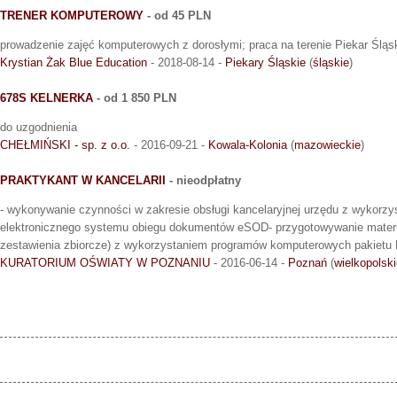
TRENER KOMPUTEROWY
- od 45 PLN
prowadzenie zajęć komputerowych z dorosłymi; praca na terenie Piekar Śląs
Krystian Żak Blue Education
- 2018-08-14 -
Piekary Śląskie
(
śląskie
)
678S KELNERKA
- od 1 850 PLN
do uzgodnienia
CHEŁMIŃSKI - sp. z o.o.
- 2016-09-21 -
Kowala-Kolonia
(
mazowieckie
)
PRAKTYKANT W KANCELARII
- nieodpłatny
- wykonywanie czynności w zakresie obsługi kancelaryjnej urzędu z wykorzy
elektronicznego systemu obiegu dokumentów eSOD- przygotowywanie mater
zestawienia zbiorcze) z wykorzystaniem programów komputerowych pakietu 
KURATORIUM OŚWIATY W POZNANIU
- 2016-06-14 -
Poznań
(
wielkopolsk