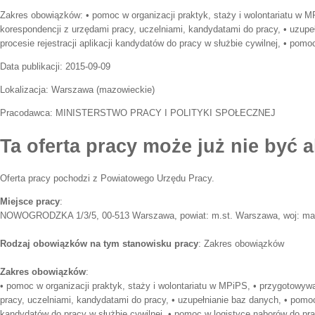
Zakres obowiązków:
• pomoc w organizacji praktyk, staży i wolontariatu w 
korespondencji z urzędami pracy, uczelniami, kandydatami do pracy, • uzup
procesie rejestracji aplikacji kandydatów do pracy w służbie cywilnej, • pom
Data publikacji:
2015-09-09
Lokalizacja:
Warszawa
(
mazowieckie
)
Pracodawca:
MINISTERSTWO PRACY I POLITYKI SPOŁECZNEJ
Ta oferta pracy może już nie być a
Oferta pracy pochodzi z Powiatowego Urzędu Pracy.
Miejsce pracy
:
NOWOGRODZKA 1/3/5, 00-513 Warszawa, powiat: m.st. Warszawa, woj: ma
Rodzaj obowiązków na tym stanowisku pracy
: Zakres obowiązków
Zakres obowiązków
:
• pomoc w organizacji praktyk, staży i wolontariatu w MPiPS, • przygotowyw
pracy, uczelniami, kandydatami do pracy, • uzupełnianie baz danych, • pomoc 
kandydatów do pracy w służbie cywilnej, • pomoc w logistyce naborów do pr