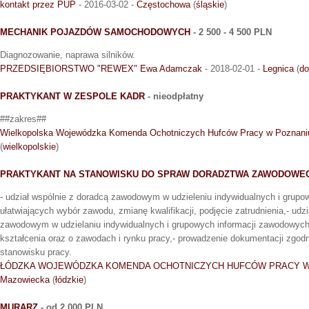
kontakt przez PUP
- 2016-03-02 -
Częstochowa
(
śląskie
)
MECHANIK POJAZDÓW SAMOCHODOWYCH
- 2 500 - 4 500 PLN
Diagnozowanie, naprawa silników.
PRZEDSIĘBIORSTWO "REWEX" Ewa Adamczak
- 2018-02-01 -
Legnica
(
do
PRAKTYKANT W ZESPOLE KADR
- nieodpłatny
##zakres##
Wielkopolska Wojewódzka Komenda Ochotniczych Hufców Pracy w Poznani
(
wielkopolskie
)
PRAKTYKANT NA STANOWISKU DO SPRAW DORADZTWA ZAWODOWE
- udział wspólnie z doradcą zawodowym w udzieleniu indywidualnych i gru
ułatwiających wybór zawodu, zmianę kwalifikacji, podjęcie zatrudnienia,- udz
zawodowym w udzielaniu indywidualnych i grupowych informacji zawodowych 
kształcenia oraz o zawodach i rynku pracy,- prowadzenie dokumentacji zgo
stanowisku pracy.
ŁÓDZKA WOJEWÓDZKA KOMENDA OCHOTNICZYCH HUFCÓW PRACY W
Mazowiecka
(
łódzkie
)
MURARZ
- od 2 000 PLN