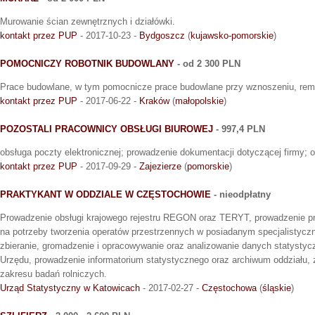
Murowanie ścian zewnętrznych i działówki.
kontakt przez PUP
- 2017-10-23 -
Bydgoszcz
(
kujawsko-pomorskie
)
POMOCNICZY ROBOTNIK BUDOWLANY
- od 2 300 PLN
Prace budowlane, w tym pomocnicze prace budowlane przy wznoszeniu, rem
kontakt przez PUP
- 2017-06-22 -
Kraków
(
małopolskie
)
POZOSTALI PRACOWNICY OBSŁUGI BIUROWEJ
- 997,4 PLN
obsługa poczty elektronicznej; prowadzenie dokumentacji dotyczącej firmy; 
kontakt przez PUP
- 2017-09-29 -
Zajezierze
(
pomorskie
)
PRAKTYKANT W ODDZIALE W CZĘSTOCHOWIE
- nieodpłatny
Prowadzenie obsługi krajowego rejestru REGON oraz TERYT, prowadzenie p
na potrzeby tworzenia operatów przestrzennych w posiadanym specjalistyc
zbieranie, gromadzenie i opracowywanie oraz analizowanie danych statystyc
Urzędu, prowadzenie informatorium statystycznego oraz archiwum oddziału,
zakresu badań rolniczych.
Urząd Statystyczny w Katowicach
- 2017-02-27 -
Częstochowa
(
śląskie
)