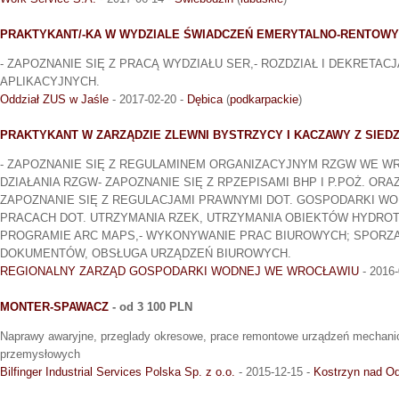
PRAKTYKANT/-KA W WYDZIALE ŚWIADCZEŃ EMERYTALNO-RENTOW
- ZAPOZNANIE SIĘ Z PRACĄ WYDZIAŁU SER,- ROZDZIAŁ I DEKRETA
APLIKACYJNYCH.
Oddział ZUS w Jaśle
- 2017-02-20 -
Dębica
(
podkarpackie
)
PRAKTYKANT W ZARZĄDZIE ZLEWNI BYSTRZYCY I KACZAWY Z SIEDZ
- ZAPOZNANIE SIĘ Z REGULAMINEM ORGANIZACYJNYM RZGW WE W
DZIAŁANIA RZGW- ZAPOZNANIE SIĘ Z RPZEPISAMI BHP I P.POŻ. OR
ZAPOZNANIE SIĘ Z REGULACJAMI PRAWNYMI DOT. GOSPODARKI WO
PRACACH DOT. UTRZYMANIA RZEK, UTRZYMANIA OBIEKTÓW HYDROT
PROGRAMIE ARC MAPS,- WYKONYWANIE PRAC BIUROWYCH; SPORZĄ
DOKUMENTÓW, OBSŁUGA URZĄDZEŃ BIUROWYCH.
REGIONALNY ZARZĄD GOSPODARKI WODNEJ WE WROCŁAWIU
- 2016-
MONTER-SPAWACZ
- od 3 100 PLN
Naprawy awaryjne, przeglady okresowe, prace remontowe urządzeń mechani
przemysłowych
Bilfinger Industrial Services Polska Sp. z o.o.
- 2015-12-15 -
Kostrzyn nad O