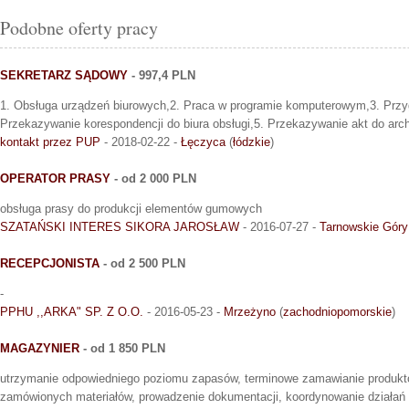
Podobne oferty pracy
SEKRETARZ SĄDOWY
- 997,4 PLN
1. Obsługa urządzeń biurowych,2. Praca w programie komputerowym,3. Prz
Przekazywanie korespondencji do biura obsługi,5. Przekazywanie akt do ar
kontakt przez PUP
- 2018-02-22 -
Łęczyca
(
łódzkie
)
OPERATOR PRASY
- od 2 000 PLN
obsługa prasy do produkcji elementów gumowych
SZATAŃSKI INTERES SIKORA JAROSŁAW
- 2016-07-27 -
Tarnowskie Góry
RECEPCJONISTA
- od 2 500 PLN
-
PPHU ,,ARKA" SP. Z O.O.
- 2016-05-23 -
Mrzeżyno
(
zachodniopomorskie
)
MAGAZYNIER
- od 1 850 PLN
utrzymanie odpowiedniego poziomu zapasów, terminowe zamawianie produkt
zamówionych materiałów, prowadzenie dokumentacji, koordynowanie działań 