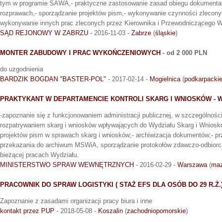
tym w programie SAWA,- praktyczne zastosowanie zasad obiegu dokumentacj
rozprawach,- sporządzanie projektów pism,- wykonywanie czynności zleconyc
wykonywanie innych prac zleconych przez Kierownika i Przewodniczącego W
SĄD REJONOWY W ZABRZU
- 2016-11-03 -
Zabrze
(
śląskie
)
MONTER ZABUDOWY I PRAC WYKOŃCZENIOWYCH
- od 2 000 PLN
do uzgodnienia
BARDZIK BOGDAN "BASTER-POL"
- 2017-02-14 -
Mogielnica
(
podkarpacki
PRAKTYKANT W DEPARTAMENCIE KONTROLI SKARG I WNIOSKÓW - 
-zapoznanie się z funkcjonowaniem administracji publicznej, w szczególnośc
rozpatrywaniem skarg i wniosków wpływających do Wydziału Skarg i Wnioskó
projektów pism w sprawach skarg i wniosków;- archiwizacja dokumentów;- 
przekazania do archiwum MSWiA, sporządzanie protokołów zdawczo-odbiorc
bieżącej pracach Wydziału.
MINISTERSTWO SPRAW WEWNĘTRZNYCH
- 2016-02-29 -
Warszawa
(
maz
PRACOWNIK DO SPRAW LOGISTYKI ( STAŻ EFS DLA OSÓB DO 29 R.Ż.
Zapoznanie z zasadami organizacji pracy biura i inne
kontakt przez PUP
- 2018-05-08 -
Koszalin
(
zachodniopomorskie
)