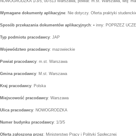
NOWOGRODZKA 1/3/5, 00-513 Warszawa, powiat: m.st. Warszawa, woj: ma
Wymagane dokumenty aplikacyjne
: Nie dotyczy. Oferta praktyki studenckie
Sposób przekazania dokumentów aplikacyjnych
: • inny: POPRZEZ UCZ
Typ podmiotu pracodawcy
: JAP
Województwo pracodawcy
: mazowieckie
Powiat pracodawcy
: m.st. Warszawa
Gmina pracodawcy
: M.st. Warszawa
Kraj pracodawcy
: Polska
Miejscowość pracodawcy
: Warszawa
Ulica pracodawcy
: NOWOGRODZKA
Numer budynku pracodawcy
: 1/3/5
Oferta zgłoszona przez
: Ministerstwo Pracy i Polityki Społecznej