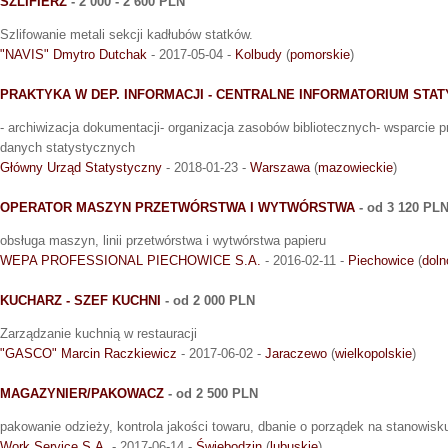
SZLIFIERZ
- 2 000 - 2 600 PLN
Szlifowanie metali sekcji kadłubów statków.
"NAVIS" Dmytro Dutchak
- 2017-05-04 -
Kolbudy
(
pomorskie
)
PRAKTYKA W DEP. INFORMACJI - CENTRALNE INFORMATORIUM STA
- archiwizacja dokumentacji- organizacja zasobów bibliotecznych- wsparcie 
danych statystycznych
Główny Urząd Statystyczny
- 2018-01-23 -
Warszawa
(
mazowieckie
)
OPERATOR MASZYN PRZETWÓRSTWA I WYTWÓRSTWA
- od 3 120 PL
obsługa maszyn, linii przetwórstwa i wytwórstwa papieru
WEPA PROFESSIONAL PIECHOWICE S.A.
- 2016-02-11 -
Piechowice
(
doln
KUCHARZ - SZEF KUCHNI
- od 2 000 PLN
Zarządzanie kuchnią w restauracji
"GASCO" Marcin Raczkiewicz
- 2017-06-02 -
Jaraczewo
(
wielkopolskie
)
MAGAZYNIER/PAKOWACZ
- od 2 500 PLN
pakowanie odzieży, kontrola jakości towaru, dbanie o porządek na stanowisk
Work Service S.A.
- 2017-06-14 -
Świebodzin
(
lubuskie
)