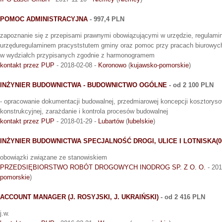
POMOC ADMINISTRACYJNA
- 997,4 PLN
zapoznanie się z przepisami prawnymi obowiązującymi w urzędzie, regulam
urzęduregulaminem pracyststutem gminy oraz pomoc przy pracach biurowych
w wydziałch przypisanych zgodnie z harmonogramem
kontakt przez PUP
- 2018-02-08 -
Koronowo
(
kujawsko-pomorskie
)
INŻYNIER BUDOWNICTWA - BUDOWNICTWO OGÓLNE
- od 2 100 PLN
- opracowanie dokumentacji budowalnej, przedmiarowej koncepcji kosztorysow
konstrukcyjnej, zarażdanie i kontrola procesów budowalnej
kontakt przez PUP
- 2018-01-29 -
Lubartów
(
lubelskie
)
INŻYNIER BUDOWNICTWA SPECJALNOŚĆ DROGI, ULICE I LOTNISKA(0
obowiązki związane ze stanowiskiem
PRZEDSIĘBIORSTWO ROBÓT DROGOWYCH INODROG SP. Z O. O.
- 201
pomorskie
)
ACCOUNT MANAGER (J. ROSYJSKI, J. UKRAIŃSKI)
- od 2 416 PLN
j.w.