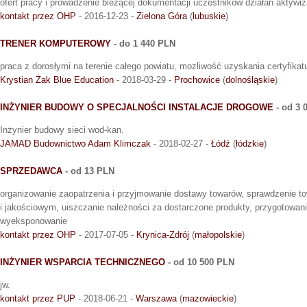
ofert pracy i prowadzenie bieżącej dokumentacji uczestników działań aktywi
kontakt przez OHP
- 2016-12-23 -
Zielona Góra
(
lubuskie
)
TRENER KOMPUTEROWY
- do 1 440 PLN
praca z dorosłymi na terenie całego powiatu, mozliwość uzyskania certyfikat
Krystian Żak Blue Education
- 2018-03-29 -
Prochowice
(
dolnośląskie
)
INŻYNIER BUDOWY O SPECJALNOŚCI INSTALACJE DROGOWE
- od 3 
Inżynier budowy sieci wod-kan.
JAMAD Budownictwo Adam Klimczak
- 2018-02-27 -
Łódź
(
łódzkie
)
SPRZEDAWCA
- od 13 PLN
organizowanie zaopatrzenia i przyjmowanie dostawy towarów, sprawdzenie 
i jakościowym, uiszczanie należności za dostarczone produkty, przygotowani
wyeksponowanie
kontakt przez OHP
- 2017-07-05 -
Krynica-Zdrój
(
małopolskie
)
INŻYNIER WSPARCIA TECHNICZNEGO
- od 10 500 PLN
jw.
kontakt przez PUP
- 2018-06-21 -
Warszawa
(
mazowieckie
)