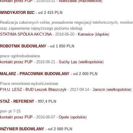
kontakt przez PUP
- 2016-03-31 -
Warszawa
(
mazowieckie
)
WINDYKATOR B2C
- od 2 415 PLN
Realizacja założonych celów, prowadzenie negocjacji telefonicznych, monit
oraz zapewnienie najwyższego poziomu obsługi.
STATIMA SPÓŁKA AKCYJNA
- 2018-06-20 -
Katowice
(
śląskie
)
ROBOTNIK BUDOWLANY
- od 1 850 PLN
prace ogólnobudowlane
kontakt przez PUP
- 2016-06-21 -
Suchy Las
(
wielkopolskie
)
MALARZ - PRACOWNIK BUDOWLANY
- od 2 000 PLN
Prace remontowo-wykończeniowe
P.H.U. LESZ - BUD Leszek Błaszczyk
- 2017-09-14 -
Jarocin
(
wielkopolskie
)
STAŻ - REFERENT
- 997,4 PLN
pon- pt 7-15
kontakt przez PUP
- 2016-06-07 -
Opole
(
opolskie
)
INŻYNIER BUDOWLANY
- od 2 000 PLN