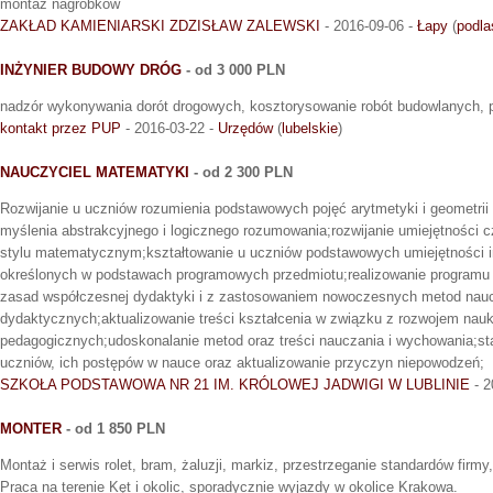
montaż nagrobków
ZAKŁAD KAMIENIARSKI ZDZISŁAW ZALEWSKI
- 2016-09-06 -
Łapy
(
podla
INŻYNIER BUDOWY DRÓG
- od 3 000 PLN
nadzór wykonywania dorót drogowych, kosztorysowanie robót budowlanych,
kontakt przez PUP
- 2016-03-22 -
Urzędów
(
lubelskie
)
NAUCZYCIEL MATEMATYKI
- od 2 300 PLN
Rozwijanie u uczniów rozumienia podstawowych pojęć arytmetyki i geometrii 
myślenia abstrakcyjnego i logicznego rozumowania;rozwijanie umiejętności c
stylu matematycznym;kształtowanie u uczniów podstawowych umiejętności in
określonych w podstawach programowych przedmiotu;realizowanie programu
zasad współczesnej dydaktyki i z zastosowaniem nowoczesnych metod nauc
dydaktycznych;aktualizowanie treści kształcenia w związku z rozwojem na
pedagogicznych;udoskonalanie metod oraz treści nauczania i wychowania;sta
uczniów, ich postępów w nauce oraz aktualizowanie przyczyn niepowodzeń;
SZKOŁA PODSTAWOWA NR 21 IM. KRÓLOWEJ JADWIGI W LUBLINIE
- 2
MONTER
- od 1 850 PLN
Montaż i serwis rolet, bram, żaluzji, markiz, przestrzeganie standardów firmy,
Praca na terenie Kęt i okolic, sporadycznie wyjazdy w okolice Krakowa.