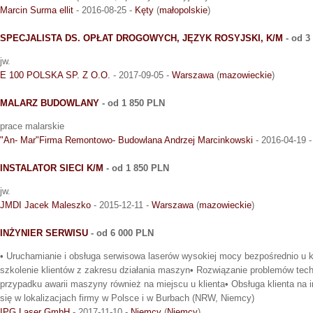
Marcin Surma ellit
- 2016-08-25 -
Kęty
(
małopolskie
)
SPECJALISTA DS. OPŁAT DROGOWYCH, JĘZYK ROSYJSKI, K/M
- od 3
jw.
E 100 POLSKA SP. Z O.O.
- 2017-09-05 -
Warszawa
(
mazowieckie
)
MALARZ BUDOWLANY
- od 1 850 PLN
prace malarskie
"An- Mar"Firma Remontowo- Budowlana Andrzej Marcinkowski
- 2016-04-19 
INSTALATOR SIECI K/M
- od 1 850 PLN
jw.
JMDI Jacek Maleszko
- 2015-12-11 -
Warszawa
(
mazowieckie
)
INŻYNIER SERWISU
- od 6 000 PLN
• Uruchamianie i obsługa serwisowa laserów wysokiej mocy bezpośrednio u kli
szkolenie klientów z zakresu działania maszyn• Rozwiązanie problemów te
przypadku awarii maszyny również na miejscu u klienta• Obsługa klienta na i
się w lokalizacjach firmy w Polsce i w Burbach (NRW, Niemcy)
IPG Laser GmbH
- 2017-11-10 -
Niemcy
(
Niemcy
)