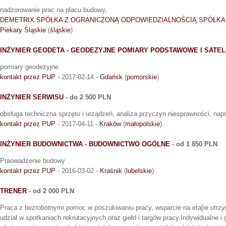
nadzorowanie prac na placu budowy,
DEMETRIX SPÓŁKA Z OGRANICZONĄ ODPOWIEDZIALNOŚCIĄ SPÓŁK
Piekary Śląskie
(
śląskie
)
INŻYNIER GEODETA - GEODEZYJNE POMIARY PODSTAWOWE I SATEL
pomiary geodezyjne
kontakt przez PUP
- 2017-02-14 -
Gdańsk
(
pomorskie
)
INŻYNIER SERWISU
- do 2 500 PLN
obsługa techniczna sprzętu i urządzeń, analiza przyczyn niesprawności, nap
kontakt przez PUP
- 2017-04-11 -
Kraków
(
małopolskie
)
INŻYNIER BUDOWNICTWA - BUDOWNICTWO OGÓLNE
- od 1 850 PLN
Praowadzenie budowy
kontakt przez PUP
- 2016-03-02 -
Kraśnik
(
lubelskie
)
TRENER
- od 2 000 PLN
Praca z bezrobotnymi pomoc w poszukiwaniu pracy, wsparcie na eta[ie utrz
udział w spotkaniach rekrutacyjnych oraz giełd i targów pracy.Indywidualne 