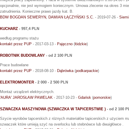
opcjonalnie, nie jest wymogiem koniecznym. Umowa zlecenie na okres 3 mie
zatrudnienia. Konieczne prawo jazdy kat. B.
BDW BOGDAN SEWERYN, DAMIAN ŁĄCZYŃSKI S.C.
- 2019-07-26 -
Siemi
KUCHARZ
- 997,4 PLN
według programu stażu
kontakt przez PUP
- 2017-03-13 -
Pajęczno
(
łódzkie
)
ROBOTNIK BUDOWLANY
- od 2 100 PLN
Prace budowlane
kontakt przez PUP
- 2018-08-10 -
Dąbrówka
(
podkarpackie
)
ELEKTROMONTER
- 2 000 - 2 500 PLN
Montaż urządzeń elektrycznych.
'AURA' JAROSŁAW PAWELAK
- 2017-10-23 -
Gdańsk
(
pomorskie
)
SZWACZKA MASZYNOWA (SZWACZKA W TAPICERSTWIE )
- od 2 100 P
Szycie wyrobów tapcerskich z różnych materiałów tapicerskich z użyciem m
szwaczek które umieją szyć na overlocku lub stebnówce lub dwuigłówce .