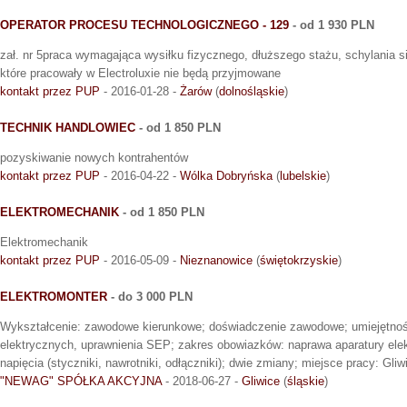
OPERATOR PROCESU TECHNOLOGICZNEGO - 129
- od 1 930 PLN
zał. nr 5praca wymagająca wysiłku fizycznego, dłuższego stażu, schylania 
które pracowały w Electroluxie nie będą przyjmowane
kontakt przez PUP
- 2016-01-28 -
Żarów
(
dolnośląskie
)
TECHNIK HANDLOWIEC
- od 1 850 PLN
pozyskiwanie nowych kontrahentów
kontakt przez PUP
- 2016-04-22 -
Wólka Dobryńska
(
lubelskie
)
ELEKTROMECHANIK
- od 1 850 PLN
Elektromechanik
kontakt przez PUP
- 2016-05-09 -
Nieznanowice
(
świętokrzyskie
)
ELEKTROMONTER
- do 3 000 PLN
Wykształcenie: zawodowe kierunkowe; doświadczenie zawodowe; umiejętno
elektrycznych, uprawnienia SEP; zakres obowiazków: naprawa aparatury elek
napięcia (styczniki, nawrotniki, odłączniki); dwie zmiany; miejsce pracy: Gliw
"NEWAG" SPÓŁKA AKCYJNA
- 2018-06-27 -
Gliwice
(
śląskie
)