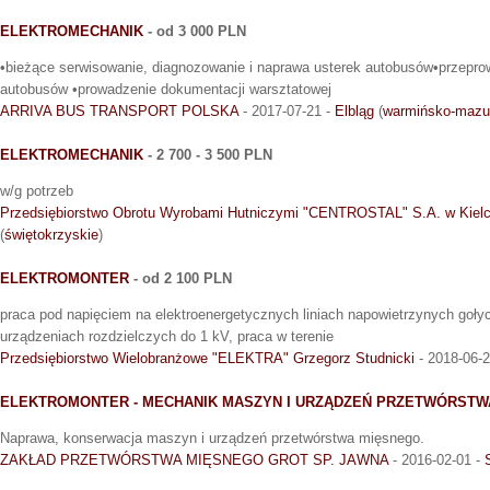
ELEKTROMECHANIK
- od 3 000 PLN
•bieżące serwisowanie, diagnozowanie i naprawa usterek autobusów•przepr
autobusów •prowadzenie dokumentacji warsztatowej
ARRIVA BUS TRANSPORT POLSKA
- 2017-07-21 -
Elbląg
(
warmińsko-mazu
ELEKTROMECHANIK
- 2 700 - 3 500 PLN
w/g potrzeb
Przedsiębiorstwo Obrotu Wyrobami Hutniczymi "CENTROSTAL" S.A. w Kiel
(
świętokrzyskie
)
ELEKTROMONTER
- od 2 100 PLN
praca pod napięciem na elektroenergetycznych liniach napowietrzynych goły
urządzeniach rozdzielczych do 1 kV, praca w terenie
Przedsiębiorstwo Wielobranżowe "ELEKTRA" Grzegorz Studnicki
- 2018-06-
ELEKTROMONTER - MECHANIK MASZYN I URZĄDZEŃ PRZETWÓRSTW
Naprawa, konserwacja maszyn i urządzeń przetwórstwa mięsnego.
ZAKŁAD PRZETWÓRSTWA MIĘSNEGO GROT SP. JAWNA
- 2016-02-01 -