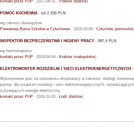
kontakt przez PUP
- 2017-08-31 -
Polesie
(
łódzkie
)
POMOC KUCHENNA
- od 2 250 PLN
wg zakresu obowiązków
Powiatowa Bursa Szkolna w Człuchowie
- 2019-10-09 -
Człuchów
(
pomorskie
INSPEKTOR BEZPIECZEŃSTWA I HIGIENY PRACY
- 997,4 PLN
wg harmonogramu
kontakt przez PUP
- 2018-04-04 -
Kraków
(
małopolskie
)
ELEKTROMONTER ROZDZIELNI I SIECI ELEKTROENERGETYCZNYCH
-
Wykonywanie prac na stanowisku eksploatacji w zakresie: obsługi, konserwac
pomiar. dla urządzeń instalacji i sieci elektroenergetycznych, wytwarzającyc
zużywających energię elektryczną.
kontakt przez PUP
- 2016-11-03 -
Łódź
(
łódzkie
)