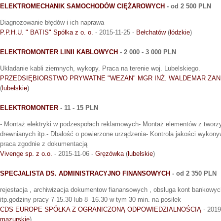
ELEKTROMECHANIK SAMOCHODÓW CIĘŻAROWYCH
- od 2 500 PLN
Diagnozowanie błędów i ich naprawa
P.P.H.U. " BATIS" Spółka z o. o.
- 2015-11-25 -
Bełchatów
(
łódzkie
)
ELEKTROMONTER LINII KABLOWYCH
- 2 000 - 3 000 PLN
Układanie kabli ziemnych, wykopy. Praca na terenie woj. Lubelskiego.
PRZEDSIĘBIORSTWO PRYWATNE "WEZAN" MGR INŻ. WALDEMAR ZAN
(
lubelskie
)
ELEKTROMONTER
- 11 - 15 PLN
- Montaż elektryki w podzespołach reklamowych- Montaż elementów z tworz
drewnianych itp.- Dbałość o powierzone urządzenia- Kontrola jakości wyko
praca zgodnie z dokumentacją
Vivenge sp. z o.o.
- 2015-11-06 -
Gręzówka
(
lubelskie
)
SPECJALISTA DS. ADMINISTRACYJNO FINANSOWYCH
- od 2 350 PLN
rejestacja , archiwizacja dokumentow fianansowych , obsługa kont bankowyc
itp.godziny pracy 7-15.30 lub 8 -16.30 w tym 30 min. na posiłek
CDS EUROPE SPÓŁKA Z OGRANICZONĄ ODPOWIEDZIALNOŚCIĄ
- 2019
mazurskie
)