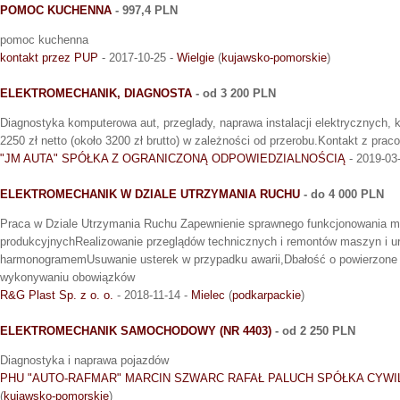
POMOC KUCHENNA
- 997,4 PLN
pomoc kuchenna
kontakt przez PUP
- 2017-10-25 -
Wielgie
(
kujawsko-pomorskie
)
ELEKTROMECHANIK, DIAGNOSTA
- od 3 200 PLN
Diagnostyka komputerowa aut, przeglady, naprawa instalacji elektrycznych, 
2250 zł netto (około 3200 zł brutto) w zależności od przerobu.Kontakt z pra
"JM AUTA" SPÓŁKA Z OGRANICZONĄ ODPOWIEDZIALNOŚCIĄ
- 2019-03
ELEKTROMECHANIK W DZIALE UTRZYMANIA RUCHU
- do 4 000 PLN
Praca w Dziale Utrzymania Ruchu Zapewnienie sprawnego funkcjonowania m
produkcyjnychRealizowanie przeglądów technicznych i remontów maszyn i u
harmonogramemUsuwanie usterek w przypadku awarii,Dbałość o powierzone
wykonywaniu obowiązków
R&G Plast Sp. z o. o.
- 2018-11-14 -
Mielec
(
podkarpackie
)
ELEKTROMECHANIK SAMOCHODOWY (NR 4403)
- od 2 250 PLN
Diagnostyka i naprawa pojazdów
PHU "AUTO-RAFMAR" MARCIN SZWARC RAFAŁ PALUCH SPÓŁKA CYWI
(
kujawsko-pomorskie
)