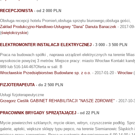
RECEPCJONISTA
- od 2 000 PLN
Obsługa recepcji hotelu Promień,obsługa sprzętu biurowego,obsługa gości,
Zakład Produkcyjno-Handlowo-Usługowy "Dana" Danuta Banaczek
- 2017-09
(
świętokrzyskie
)
ELEKTROMONTER INSTALACJI ELEKTRYCZNEJ
- 3 000 - 3 500 PLN
Praca na budowach spółki , naprawa urządzeń elektrycznych na terenie Mias
wysokoscie powyżej 3 metrów. Miejsce pracy: miasto Wrocław Kontakt kand
989 lub 516-144-467Oferta w sali: B
Wrocławskie Przedsiębiorstwo Budowlane sp. z o.o.
- 2017-01-20 -
Wrocław
(
FIZJOTERAPEUTA
- do 2 500 PLN
Usługi fizjoterapeutyczne
Grzegorz Cieślik GABINET REHABILITACJI "NASZE ZDROWIE"
- 2017-10-
PRACOWNIK BRYGADY SPRZĄTAJĄCEJ
- od 22 PLN
Mycie powierzchni szklanych, mycie okien, witryn, czyszczenie podłóg. Sprzą
galerie, apteki, większe sklepy typu pepco, na terenie Siemianowic Śląskich 
miejsca pracy zapewniony. Praca w systemie dwuzmianowym 6.00-14.00 i 14