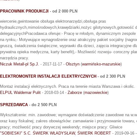
PRACOWNIK PRODUKCJI
- od 2 000 PLN
wiercenie,gwintowanie obsługa elektronarzędzi,obsługa pras
hydraulicznych,mimośrodowych,krawędziarki,nożyc gilotynowych,gotowość 
delegacyjnychPracodawca oferuje:- Pracę w młodym, dynamicznym zespole w
na rynku,- Motywujące wynagrodzenie oraz atrakcyjny pakiet socjalny (nagro
gruszą, świadczenia świąteczne, wyprawki dla dzieci, zajęcia integracyjne dl
prywatna opieka medyczna, karty benefit),- Możliwość rozwoju- coroczny pla
narzędzia pracy.
Niczuk Metall-pl Sp.J.
- 2017-11-17 -
Olsztyn
(
warmińsko-mazurskie
)
ELEKTROMONTER INSTALACJI ELEKTRYCZNYCH
- od 2 300 PLN
Montaż instalacji elektrycznych. Praca na terenie miasta Warszawa i okolic.
ELPUL Waldemar Pulit
- 2018-03-14 -
Zaborze
(
mazowieckie
)
SPRZEDAWCA
- do 2 500 PLN
Wykształcenie: min. zawodowe; wymagane doświadczenie zawodowe na w.w. 
oraz kasy fiskalnej; zakres obowiązków: zamawianie i przyjmowanie towaru,
pracy; możliwość pracy dorywczej weekendy; miejsce pracy: Gliwice
"SOBIESKI" S.C. ŚWIERK WŁADYSŁAW, ŚWIERK ROBERT
- 2019-09-16 