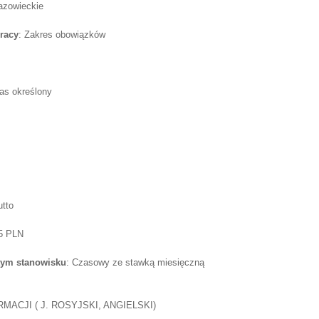
azowieckie
racy
: Zakres obowiązków
as określony
utto
75 PLN
tym stanowisku
: Czasowy ze stawką miesięczną
ACJI ( J. ROSYJSKI, ANGIELSKI)