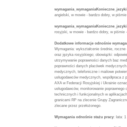
wymagania_wymaganiaKonieczne_jezyki
angielski, w mowie - bardzo dobry, w piśmie
wymagania_wymaganiaKonieczne_jezyki
rosyjski, w mowie - bardzo dobry, w piśmie 
Dodatkowe informacje odnośnie wymagań
Wymagania: wykształcenie średnie, roczne 
oraz języka rosyjskiego; obowiązki: odpowi
utrzymywanie poprawności danych baz med
poprawności danych placówek medycznych w
medycznych, telefoniczne i mailowe potwi
usługodawców medycznych, współpraca z pr
AXA w Federacji Rosyjskiej i Ukrainie ozna
usługodawców, monitorowanie poprawnego d
technicznych i funkcjonalnych w aplikacja
granicami RP na zlecenie Grupy Zagraniczn
zlecane przez przełożonego.
Wymagania odnośnie stażu pracy
: lata: 1