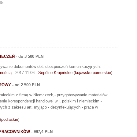
15
PIECZEŃ
- do 3 500 PLN
owywanie dokumentów dot. ubezpieczeń komunikacyjnych.
nością
- 2017-11-06 -
Sępólno Krajeńskie
(
kujawsko-pomorskie
)
UROWY
- od 2 500 PLN
iemieckim z firmą w Niemczech,- przygotowywanie materiałów
ie korespondencji handlowej w j. polskim i niemieckim,-
ych z zakresu art. myjąco - dezynfekujących,- praca w
(
podlaskie
)
 PRACOWNIKÓW
- 997,4 PLN