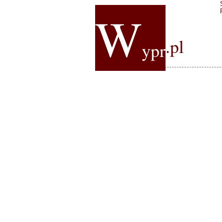
W
.pl
ypr