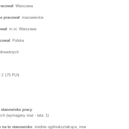
pracował
: Warszawa
e pracował
: mazowieckie
ował
: m.st. Warszawa
acował
: Polska
zdrowotnych
d 2 175 PLN
 stanowisko pracy
:
ch (wymagany staż - lata: 1)
 na to stanowisko
: średnie ogólnokształcące, inne