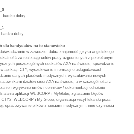
_0
:
 - bardzo dobry
_1
:
- bardzo dobry
 dla kandydatów na to stanowisko
:
doświadczenie w zawodzie; dobra znajomość języka angielskiego
edzialność za realizację celów pracy uzgodnionych z przełożonym,
ycznych poszczególnych oddziałów AXA na świecie, sprawdzanie
 aplikacji CTY, wyszukiwanie informacji o usługodawcach
erdzanie danych placówek medycznych, wyszukiwanie nowych
acownikami działów sieci AXA na świecie, a w szczególności z
czanie i wgrywanie umów i cenników / dokumentacji odnośnie
ziałania aplikacji WEBCORP i MyGlobe, zgłaszanie błędów
ch CTY2, WEBCORP i My Globe, organizacja wizyt lekarski poza
ej, opracowywanie plików z sieciami medycznymi, inne czynności