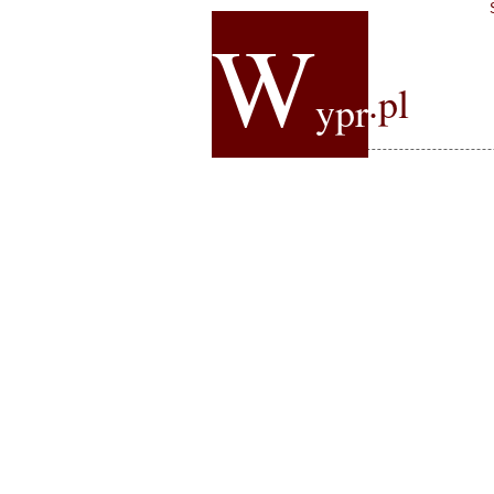
W
.pl
ypr