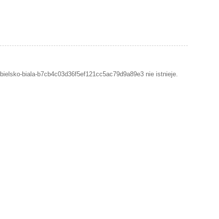
bielsko-biala-b7cb4c03d36f5ef121cc5ac79d9a89e3 nie istnieje.