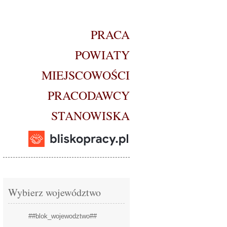
PRACA
POWIATY
MIEJSCOWOŚCI
PRACODAWCY
STANOWISKA
Wybierz województwo
##blok_wojewodztwo##