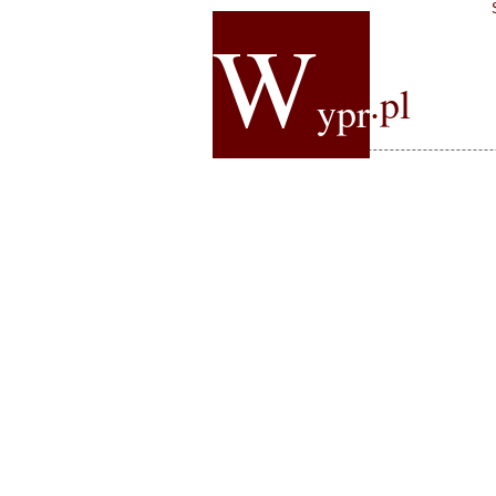
W
.pl
ypr