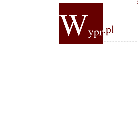
W
.pl
ypr