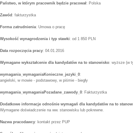
Państwo, w którym pracownik będzie pracował
: Polska
Zawód
: fakturzystka
Forma zatrudnienia
: Umowa o pracę
Wysokość wynagrodzenia i typ stawki
: od 1 850 PLN
Data rozpoczęcia pracy
: 04.01.2016
Wymagane wykształcenie dla kandydatów na to stanowisko
: wyższe (w t
wymagania_wymaganiaKonieczne_jezyki_0
:
angielski, w mowie - podstawowy, w piśmie - biegły
wymagania_wymaganiaPozadane_zawody_0
: Fakturzystka
Dodatkowe informacje odnośnie wymagań dla kandydatów na to stanow
Wymagane doświadczenie na ww. stanowisku lub pokrewne.
Nazwa pracodawcy
: kontakt przez PUP