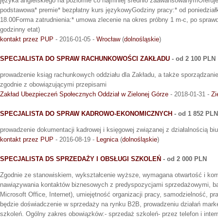
języka angielskiego na poziomie co najmniej średnio zaawansowanymOferu
podstawowa* premie* bezpłatny kurs językowyGodziny pracy:* od poniedziałk
18.00Forma zatrudnienia:* umowa zlecenie na okres próbny 1 m-c, po sprawd
godzinny etat)
kontakt przez PUP
- 2016-01-05 -
Wrocław
(
dolnośląskie
)
SPECJALISTA DO SPRAW RACHUNKOWOŚCI ZAKŁADU
- od 2 100 PLN
prowadzenie ksiąg rachunkowych oddziału dla Zakładu, a także sporządzani
zgodnie z obowiązującymi przepisami
Zakład Ubezpieczeń Społecznych Oddział w Zielonej Górze
- 2018-01-31 -
Zi
SPECJALISTA DO SPRAW KADROWO-EKONOMICZNYCH
- od 1 852 PLN
prowadzenie dokumentacji kadrowej i księgowej związanej z działalnością biu
kontakt przez PUP
- 2016-08-19 -
Legnica
(
dolnośląskie
)
SPECJALISTA DS SPRZEDAŻY I OBSŁUGI SZKOLEŃ
- od 2 000 PLN
Zgodnie ze stanowiskiem, wykształcenie wyższe, wymagana otwartość i ko
nawiązywania kontaktów biznesowych z predyspozycjami sprzedażowymi, ba
Microsoft Office, Internet), umiejętność organizacji pracy, samodzielność, 
będzie doświadczenie w sprzedaży na rynku B2B, prowadzeniu działań mark
szkoleń. Ogólny zakres obowiązków:- sprzedaż szkoleń- przez telefon i inter