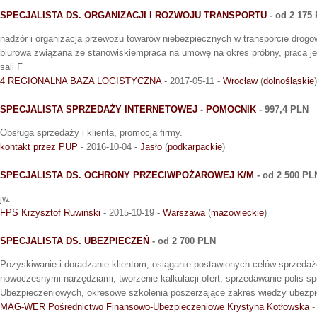
SPECJALISTA DS. ORGANIZACJI I ROZWOJU TRANSPORTU
- od 2 175
nadzór i organizacja przewozu towarów niebezpiecznych w transporcie drog
biurowa związana ze stanowiskiempraca na umowę na okres próbny, praca j
sali F
4 REGIONALNA BAZA LOGISTYCZNA
- 2017-05-11 -
Wrocław
(
dolnośląskie
)
SPECJALISTA SPRZEDAŻY INTERNETOWEJ - POMOCNIK
- 997,4 PLN
Obsługa sprzedaży i klienta, promocja firmy.
kontakt przez PUP
- 2016-10-04 -
Jasło
(
podkarpackie
)
SPECJALISTA DS. OCHRONY PRZECIWPOŻAROWEJ K/M
- od 2 500 PL
jw.
FPS Krzysztof Ruwiński
- 2015-10-19 -
Warszawa
(
mazowieckie
)
SPECJALISTA DS. UBEZPIECZEŃ
- od 2 700 PLN
Pozyskiwanie i doradzanie klientom, osiąganie postawionych celów sprzedaż
nowoczesnymi narzędziami, tworzenie kalkulacji ofert, sprzedawanie polis s
Ubezpieczeniowych, okresowe szkolenia poszerzające zakres wiedzy ubezpi
MAG-WER Pośrednictwo Finansowo-Ubezpieczeniowe Krystyna Kotłowska
-