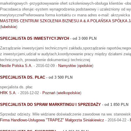
marketingowych -przygotowywanie ofert szkoleniowych-obsługa klientów -obs
Pracodawca oferuje:-system wynagrodzenia podstawowy i uzależniony od w
merytorycznePreferowana forma kontaktu cv mana adres e-mail: akrzywicka (
MASTERS CENTRUM SZKOLENIA BIZNESU A & A POLAŃSKA SPÓŁKA 
(
lubelskie
)
SPECJALISTA DS INWESTYCYJNYCH
- od 3 000 PLN
Zarządzanie inwestycjami technicznymi zakładu,sporządzanie raportów,nego
z inwestycjami,udział w audytach,koordynowanie pracy między działami związ
technicznych, prowadzenie dokumentacji technicznej
Nestle Polska S.A.
- 2016-02-09 -
Namysłów
(
opolskie
)
SPECJALISTA DS. PŁAC
- od 3 500 PLN
specjalista ds. płac
HRK S.A.
- 2016-12-02 -
Poznań
(
wielkopolskie
)
SPECJALISTA DO SPRAW MARKRTINGU I SPRZEDAŻY
- od 1 850 PLN
Sprzedaż odzieży. Mile widziane doświadczenie zawodowe na ww. stanowisk
Firma Handlowo-Usługowa "TRAPEZ" Małgorzta Siniakiewicz
- 2016-04-22 -