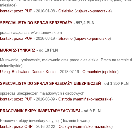
miesiące)
kontakt przez PUP
- 2016-01-08 -
Osielsko
(
kujawsko-pomorskie
)
SPECJALISTA DO SPRAW SPRZEDAŻY
- 997,4 PLN
praca związana z w/w stanowiskiem
kontakt przez PUP
- 2016-08-19 -
Strzelno
(
kujawsko-pomorskie
)
MURARZ-TYNKARZ
- od 18 PLN
Murowanie, tynkowanie, malowanie oraz prace ciesielskie. Praca na terenie d
dolnośląskie).
Usługi Budowlane Dariusz Konior
- 2018-07-19 -
Otmuchów
(
opolskie
)
SPECJALISTA DO SPRAW SPRZEDAŻY UBEZPIECZEÑ
- od 1 850 PLN
sprzedaz ubezpieczeñ majatkowych i osobowych
kontakt przez PUP
- 2016-06-09 -
Ostróda
(
warmińsko-mazurskie
)
PRACOWNIK EKIPY INWENTARYZACYJNEJ
- od 9 PLN
Pracownik ekipy inwentaryzacyjnej ( liczenie towaru)
kontakt przez OHP
- 2016-02-22 -
Olsztyn
(
warmińsko-mazurskie
)