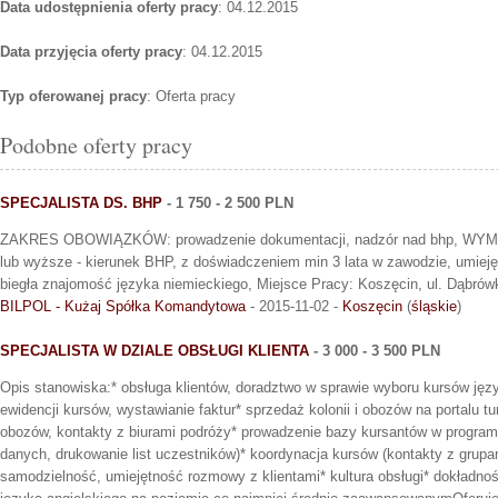
Data udostępnienia oferty pracy
: 04.12.2015
Data przyjęcia oferty pracy
: 04.12.2015
Typ oferowanej pracy
: Oferta pracy
Podobne oferty pracy
SPECJALISTA DS. BHP
- 1 750 - 2 500 PLN
ZAKRES OBOWIĄZKÓW: prowadzenie dokumentacji, nadzór nad bhp, WYMA
lub wyższe - kierunek BHP, z doświadczeniem min 3 lata w zawodzie, umiej
biegła znajomość języka niemieckiego, Miejsce Pracy: Koszęcin, ul. Dąbrów
BILPOL - Kużaj Spółka Komandytowa
- 2015-11-02 -
Koszęcin
(
śląskie
)
SPECJALISTA W DZIALE OBSŁUGI KLIENTA
- 3 000 - 3 500 PLN
Opis stanowiska:* obsługa klientów, doradztwo w sprawie wyboru kursów ję
ewidencji kursów, wystawianie faktur* sprzedaż kolonii i obozów na portalu t
obozów, kontakty z biurami podróży* prowadzenie bazy kursantów w progra
danych, drukowanie list uczestników)* koordynacja kursów (kontakty z grup
samodzielność, umiejętność rozmowy z klientami* kultura obsługi* dokładno