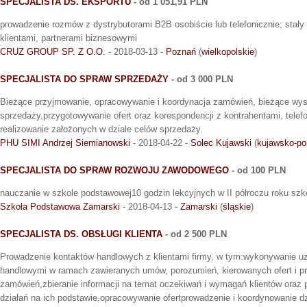
SPECJALISTA DS. EKSPORTU
- od 1 051,91 PLN
prowadzenie rozmów z dystrybutorami B2B osobiście lub telefonicznie; stał
klientami, partnerami biznesowymi
CRUZ GROUP SP. Z O.O.
- 2018-03-13 -
Poznań
(
wielkopolskie
)
SPECJALISTA DO SPRAW SPRZEDAŻY
- od 3 000 PLN
Bieżące przyjmowanie, opracowywanie i koordynacja zamówień, bieżące wy
sprzedaży,przygotowywanie ofert oraz korespondencji z kontrahentami, telef
realizowanie założonych w dziale celów sprzedaży.
PHU SIMI Andrzej Siemianowski
- 2018-04-22 -
Solec Kujawski
(
kujawsko-po
SPECJALISTA DO SPRAW ROZWOJU ZAWODOWEGO
- od 100 PLN
nauczanie w szkole podstawowej10 godzin lekcyjnych w II półroczu roku sz
Szkoła Podstawowa Zamarski
- 2018-04-13 -
Zamarski
(
śląskie
)
SPECJALISTA DS. OBSŁUGI KLIENTA
- od 2 500 PLN
Prowadzenie kontaktów handlowych z klientami firmy, w tym:wykonywanie uzg
handlowymi w ramach zawieranych umów, porozumień, kierowanych ofert i 
zamówień,zbieranie informacji na temat oczekiwań i wymagań klientów oraz
działań na ich podstawie,opracowywanie ofertprowadzenie i koordynowanie d