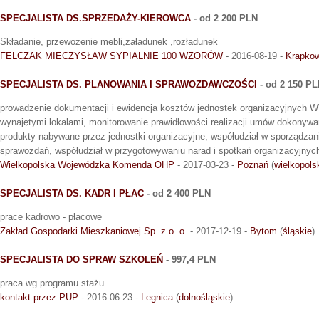
SPECJALISTA DS.SPRZEDAŻY-KIEROWCA
- od 2 200 PLN
Składanie, przewozenie mebli,załadunek ,rozładunek
FELCZAK MIECZYSŁAW SYPIALNIE 100 WZORÓW
- 2016-08-19 -
Krapkow
SPECJALISTA DS. PLANOWANIA I SPRAWOZDAWCZOŚCI
- od 2 150 P
prowadzenie dokumentacji i ewidencja kosztów jednostek organizacyjnyc
wynajętymi lokalami, monitorowanie prawidłowości realizacji umów dokonywani
produkty nabywane przez jednostki organizacyjne, współudział w sporządzan
sprawozdań, współudział w przygotowywaniu narad i spotkań organizacyjnyc
Wielkopolska Wojewódzka Komenda OHP
- 2017-03-23 -
Poznań
(
wielkopols
SPECJALISTA DS. KADR I PŁAC
- od 2 400 PLN
prace kadrowo - płacowe
Zakład Gospodarki Mieszkaniowej Sp. z o. o.
- 2017-12-19 -
Bytom
(
śląskie
)
SPECJALISTA DO SPRAW SZKOLEŃ
- 997,4 PLN
praca wg programu stażu
kontakt przez PUP
- 2016-06-23 -
Legnica
(
dolnośląskie
)