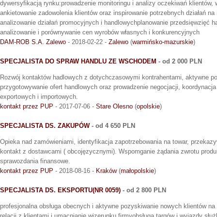
dywersyfikacją rynku:prowadzenie monitoringu i analizy oczekiwań klientów, 
ankietowanie zadowolenia klientów oraz inspirowanie potrzebnych działań na 
analizowanie działań promocyjnych i handlowychplanowanie przedsięwzięć han
analizowanie i porównywanie cen wyrobów własnych i konkurencyjnych
DAM-ROB S.A. Zalewo
- 2018-02-22 -
Zalewo
(
warmińsko-mazurskie
)
SPECJALISTA DO SPRAW HANDLU ZE WSCHODEM
- od 2 000 PLN
Rozwój kontaktów hadlowych z dotychczasowymi kontrahentami, aktywne po
przygotowywanie ofert handlowych oraz prowadzenie negocjacji, koordynacja 
exportowych i importowych.
kontakt przez PUP
- 2017-07-06 -
Stare Olesno
(
opolskie
)
SPECJALISTA DS. ZAKUPÓW
- od 4 650 PLN
Opieka nad zamówieniami, identyfikacja zapotrzebowania na towar, przekaz
kontakt z dostawcami ( obcojęzycznymi). Wspomganie żądania zwrotu produkt
sprawozdania finansowe.
kontakt przez PUP
- 2018-08-16 -
Kraków
(
małopolskie
)
SPECJALISTA DS. EKSPORTU(NR 0059)
- od 2 800 PLN
profesjonalna obsługa obecnych i aktywne pozyskiwanie nowych klientów n
relacji z klientami i umacnianie wizerunku firmyobsługa targów i wyjazdy służ