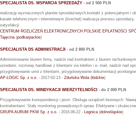
SPECJALISTA DS. WSPARCIA SPRZEDAŻY
- od 2 500 PLN
realizację wyznaczonych planów sprzedażowych,kontakt z potencjalnymi i ob
kanale telefonicznym i internetowym (livechat) realizacja procesu sprzedaży
satysfakcji
CENTRUM ROZLICZEŃ ELEKTRONICZNYCH POLSKIE EPŁATNOŚCI SP
Tajęcina
(
podkarpackie
)
SPECJALISTA DS ADMINISTRACJI
- od 2 800 PLN
Administrowanie biurem firmy, nadzór nad kontraktem z biurem rachunkowym
urzedami, rozmowy handlowe z klientami via telefon i e- mail, nadzór nad s
przygotowywanie umó z klientami, przygotowywanie dokumentacji przetargow
AP-LOGIC Sp. z o.o.
- 2017-02-13 -
Zduńska Wola
(
łódzkie
)
SPECJALISTA DS. WINDYKACJI WIERZYTELNOŚCI
- do 2 000 PLN
Przygotowywanie korespondencji i pism. Obsługa urządzeń biurowych. Nawią
kontrahentami. Stały monitoring prowadzonych spraw. Efektywne i skuteczne
GRUPA AURUM PKW Sp. z o.o.
- 2016-06-22 -
Legnica
(
dolnośląskie
)