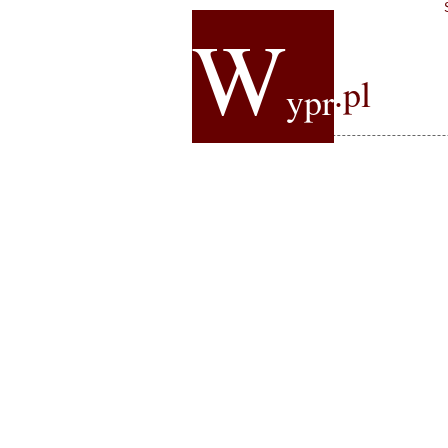
W
.pl
ypr