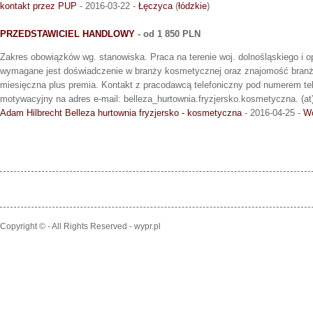
kontakt przez PUP
- 2016-03-22 -
Łęczyca
(
łódzkie
)
PRZEDSTAWICIEL HANDLOWY
- od 1 850 PLN
Zakres obowiązków wg. stanowiska. Praca na terenie woj. dolnośląskiego i 
wymagane jest doświadczenie w branży kosmetycznej oraz znajomość branż
miesięczna plus premia. Kontakt z pracodawcą telefoniczny pod numerem te
motywacyjny na adres e-mail: belleza_hurtownia.fryzjersko.kosmetyczna. (at
Adam Hilbrecht Belleza hurtownia fryzjersko - kosmetyczna
- 2016-04-25 -
W
Copyright © - All Rights Reserved - wypr.pl