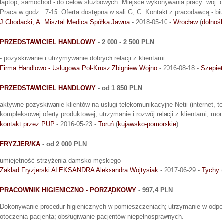
laptop, samochód - do celów służbowych. Miejsce wykonywania pracy: woj. do
Praca w godz.: 7-15. Oferta dostępna w sali G, C. Kontakt z pracodawcą - biur
J.Chodacki, A. Misztal Medica Spółka Jawna
- 2018-05-10 -
Wrocław
(
dolnoś
PRZEDSTAWICIEL HANDLOWY
- 2 000 - 2 500 PLN
- pozyskiwanie i utrzymywanie dobrych relacji z klientami
Firma Handlowo - Usługowa Pol-Krusz Zbigniew Wojno
- 2016-08-18 -
Szepie
PRZEDSTAWICIEL HANDLOWY
- od 1 850 PLN
aktywne pozyskiwanie klientów na usługi telekomunikacyjne Netii (internet, te
kompleksowej oferty produktowej, utrzymanie i rozwój relacji z klientami, mo
kontakt przez PUP
- 2016-05-23 -
Toruń
(
kujawsko-pomorskie
)
FRYZJER/KA
- od 2 000 PLN
umiejętność strzyżenia damsko-męskiego
Zakład Fryzjerski ALEKSANDRA Aleksandra Wojtysiak
- 2017-06-29 -
Tychy
PRACOWNIK HIGIENICZNO - PORZĄDKOWY
- 997,4 PLN
Dokonywanie procedur higienicznych w pomieszczeniach; utrzymanie w odpo
otoczenia pacjenta; obsługiwanie pacjentów niepełnosprawnych.