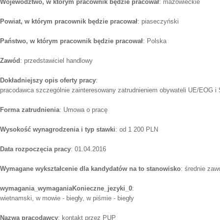
Województwo, w którym pracownik będzie pracował
: mazowieckie
Powiat, w którym pracownik będzie pracował
: piaseczyński
Państwo, w którym pracownik będzie pracował
: Polska
Zawód
: przedstawiciel handlowy
Dokładniejszy opis oferty pracy
:
pracodawca szczególnie zainteresowany zatrudnieniem obywateli UE/EOG i S
Forma zatrudnienia
: Umowa o pracę
Wysokość wynagrodzenia i typ stawki
: od 1 200 PLN
Data rozpoczęcia pracy
: 01.04.2016
Wymagane wykształcenie dla kandydatów na to stanowisko
: średnie za
wymagania_wymaganiaKonieczne_jezyki_0
:
wietnamski, w mowie - biegły, w piśmie - biegły
Nazwa pracodawcy
: kontakt przez PUP