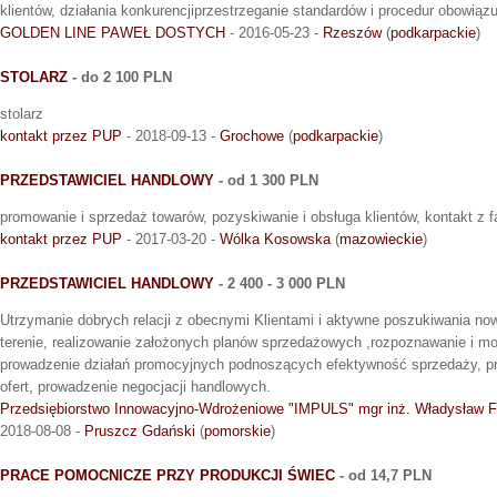
klientów, działania konkurencjiprzestrzeganie standardów i procedur obowiązu
GOLDEN LINE PAWEŁ DOSTYCH
- 2016-05-23 -
Rzeszów
(
podkarpackie
)
STOLARZ
- do 2 100 PLN
stolarz
kontakt przez PUP
- 2018-09-13 -
Grochowe
(
podkarpackie
)
PRZEDSTAWICIEL HANDLOWY
- od 1 300 PLN
promowanie i sprzedaż towarów, pozyskiwanie i obsługa klientów, kontakt z 
kontakt przez PUP
- 2017-03-20 -
Wólka Kosowska
(
mazowieckie
)
PRZEDSTAWICIEL HANDLOWY
- 2 400 - 3 000 PLN
Utrzymanie dobrych relacji z obecnymi Klientami i aktywne poszukiwania no
terenie, realizowanie założonych planów sprzedażowych ,rozpoznawanie i mon
prowadzenie działań promocyjnych podnoszących efektywność sprzedaży, 
ofert, prowadzenie negocjacji handlowych.
Przedsiębiorstwo Innowacyjno-Wdrożeniowe "IMPULS" mgr inż. Władysław F
2018-08-08 -
Pruszcz Gdański
(
pomorskie
)
PRACE POMOCNICZE PRZY PRODUKCJI ŚWIEC
- od 14,7 PLN