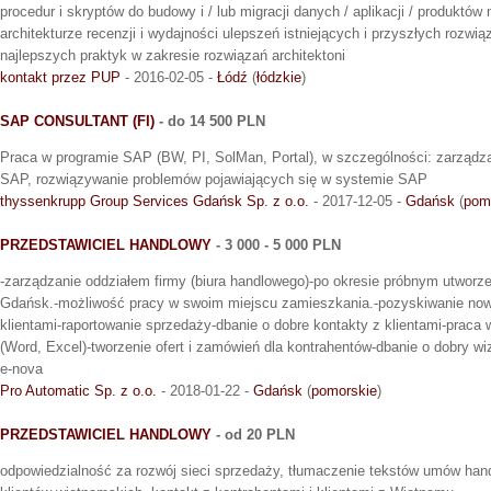
procedur i skryptów do budowy i / lub migracji danych / aplikacji / produktów
architekturze recenzji i wydajności ulepszeń istniejących i przyszłych rozwią
najlepszych praktyk w zakresie rozwiązań architektoni
kontakt przez PUP
- 2016-02-05 -
Łódź
(
łódzkie
)
SAP CONSULTANT (FI)
- do 14 500 PLN
Praca w programie SAP (BW, PI, SolMan, Portal), w szczególności: zarządza
SAP, rozwiązywanie problemów pojawiających się w systemie SAP
thyssenkrupp Group Services Gdańsk Sp. z o.o.
- 2017-12-05 -
Gdańsk
(
pom
PRZEDSTAWICIEL HANDLOWY
- 3 000 - 5 000 PLN
-zarządzanie oddziałem firmy (biura handlowego)-po okresie próbnym utworz
Gdańsk.-możliwość pracy w swoim miejscu zamieszkania.-pozyskiwanie nowy
klientami-raportowanie sprzedaży-dbanie o dobre kontakty z klientami-praca 
(Word, Excel)-tworzenie ofert i zamówień dla kontrahentów-dbanie o dobry wi
e-nova
Pro Automatic Sp. z o.o.
- 2018-01-22 -
Gdańsk
(
pomorskie
)
PRZEDSTAWICIEL HANDLOWY
- od 20 PLN
odpowiedzialność za rozwój sieci sprzedaży, tłumaczenie tekstów umów hand