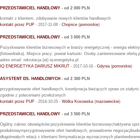
PRZEDSTAWICIEL HANDLOWY
- od 2 000 PLN
kontakt z klientem, zdobywanie nowych klientów handlowych
kontakt przez PUP
- 2017-11-08 -
Chojnice
(
pomorskie
)
PRZEDSTAWICIEL HANDLOWY
- od 3 000 PLN
Pozyskiwanie klientów biznesowych w branży energetycznej - energia elekt
(fotowoltaika). Miejsce pracy: powiat kartuski. Osoby zainteresowane ofertą
adres email: rekrutacja (at) iq-energetyka.pl
IQ ENERGETYKA DARIUSZ MIKRUT
- 2017-10-16 -
Gdynia
(
pomorskie
)
ASYSTENT DS. HANDLOWYCH
- od 2 300 PLN
przygotowywanie ofert handlowych, koordynacja bieżących spraw ze stałymi 
zgodnie z poleceniami przełożonych
kontakt przez PUP
- 2016-10-25 -
Wólka Kosowska
(
mazowieckie
)
PRZEDSTAWICIEL HANDLOWY
- od 3 500 PLN
Ogólny zakres obowiązków:pozyskiwanie klientów biznesowychaktywna spr
produktowymprzygotowywanie ofert handlowych, prowadzenie negocjacjibud
długotrwałych relacji z klientami firmyrealizacja wyznaczonych planówobserwa