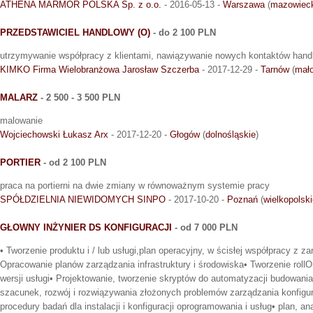
ATHENA MARMOR POLSKA Sp. z o.o.
- 2016-05-13 -
Warszawa
(
mazowiec
PRZEDSTAWICIEL HANDLOWY (O)
- do 2 100 PLN
utrzymywanie współpracy z klientami, nawiązywanie nowych kontaktów hand
KIMKO Firma Wielobranżowa Jarosław Szczerba
- 2017-12-29 -
Tarnów
(
mało
MALARZ
- 2 500 - 3 500 PLN
malowanie
Wojciechowski Łukasz Arx
- 2017-12-20 -
Głogów
(
dolnośląskie
)
PORTIER
- od 2 100 PLN
praca na portierni na dwie zmiany w równoważnym systemie pracy
SPÓŁDZIELNIA NIEWIDOMYCH SINPO
- 2017-10-20 -
Poznań
(
wielkopolsk
GŁOWNY INŻYNIER DS KONFIGURACJI
- od 7 000 PLN
• Tworzenie produktu i / lub usługi,plan operacyjny, w ścisłej współpracy z z
Opracowanie planów zarządzania infrastruktury i środowiska• Tworzenie rollO
wersji usługi• Projektowanie, tworzenie skryptów do automatyzacji budowania
szacunek, rozwój i rozwiązywania złożonych problemów zarządzania konfigura
procedury badań dla instalacji i konfiguracji oprogramowania i usług• plan, an