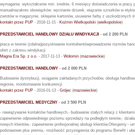
wymagania: wykształcenie min. średnie, 6 miesięcy doświadczenia w pracy p
manualnazakres obowiązków: wycinanie dziurek, wiązanie sznurków w etykiet
zwrotów w magazynie, sklejanie kartonów, usuwanie farby z uszkodzonych ś
kontakt przez PUP
- 2018-11-15 -
Koźmin Wielkopolski
(
wielkopolskie
)
PRZEDSTAWICIEL HANDLOWY DZIAŁU WINDYKACJI
- od 2 200 PLN
praca w terenie (zdalna)pozyskiwanie kontrahentówprowadzenie rozmów han
ofert z zakresu windykacji
Magna Era Sp. z o.o.
- 2017-11-13 -
Wołomin
(
mazowieckie
)
PRZEDSTAWICIEL HANDLOWY
- od 2 000 PLN
Budowanie dystrybucji, osiąganie zakładanych przychodów, obsługa handlo
regionie, monitorowanie konkurencji
kontakt przez PUP
- 2016-01-13 -
Grójec
(
mazowieckie
)
PRZEDSTAWICIEL MEDYCZNY
- od 3 500 PLN
- nawiązywanie kontaktów handlowych,- budowanie stałych relacji z klientami
zapewnienie odpowiedniego poziomu sprzedaży na podległym terenie,- działa
nowych klientów,- zapewnienie profesjonalnej obsługi klientów,Oferujemy:- 
podstawowe plus premia,- możliwość przystąpienia do programu Benefit i ube