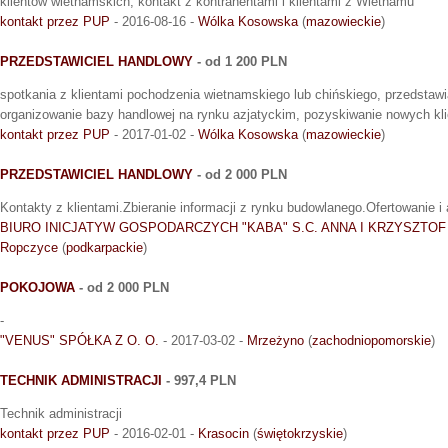
klientów wietnamskich, kontakt z kontrahentami i klientami z Wietnamu
kontakt przez PUP
- 2016-08-16 -
Wólka Kosowska
(
mazowieckie
)
PRZEDSTAWICIEL HANDLOWY
- od 1 200 PLN
spotkania z klientami pochodzenia wietnamskiego lub chińskiego, przedstawi
organizowanie bazy handlowej na rynku azjatyckim, pozyskiwanie nowych kli
kontakt przez PUP
- 2017-01-02 -
Wólka Kosowska
(
mazowieckie
)
PRZEDSTAWICIEL HANDLOWY
- od 2 000 PLN
Kontakty z klientami.Zbieranie informacji z rynku budowlanego.Ofertowanie i 
BIURO INICJATYW GOSPODARCZYCH "KABA" S.C. ANNA I KRZYSZTO
Ropczyce
(
podkarpackie
)
POKOJOWA
- od 2 000 PLN
-
"VENUS" SPÓŁKA Z O. O.
- 2017-03-02 -
Mrzeżyno
(
zachodniopomorskie
)
TECHNIK ADMINISTRACJI
- 997,4 PLN
Technik administracji
kontakt przez PUP
- 2016-02-01 -
Krasocin
(
świętokrzyskie
)