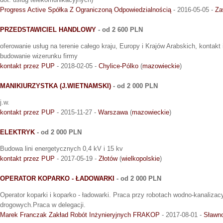
Progress Active Spółka Z Ograniczoną Odpowiedzialnością
- 2016-05-05 -
Za
PRZEDSTAWICIEL HANDLOWY
- od 2 600 PLN
oferowanie usług na terenie całego kraju, Europy i Krajów Arabskich, kontakt 
budowanie wizerunku firmy
kontakt przez PUP
- 2018-02-05 -
Chylice-Pólko
(
mazowieckie
)
MANIKIURZYSTKA (J.WIETNAMSKI)
- od 2 000 PLN
j.w.
kontakt przez PUP
- 2015-11-27 -
Warszawa
(
mazowieckie
)
ELEKTRYK
- od 2 000 PLN
Budowa lini energetycznych 0,4 kV i 15 kv
kontakt przez PUP
- 2017-05-19 -
Złotów
(
wielkopolskie
)
OPERATOR KOPARKO - ŁADOWARKI
- od 2 000 PLN
Operator koparki i koparko - ładowarki. Praca przy robotach wodno-kanaliza
drogowych.Praca w delegacji.
Marek Franczak Zakład Robót Inżynieryjnych FRAKOP
- 2017-08-01 -
Sławn