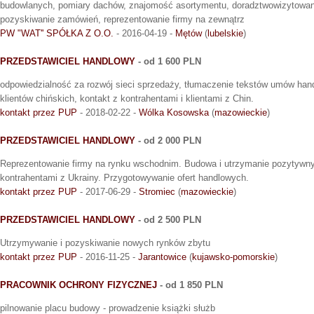
budowlanych, pomiary dachów, znajomość asortymentu, doradztwowizytowani
pozyskiwanie zamówień, reprezentowanie firmy na zewnątrz
PW "WAT'' SPÓŁKA Z O.O.
- 2016-04-19 -
Mętów
(
lubelskie
)
PRZEDSTAWICIEL HANDLOWY
- od 1 600 PLN
odpowiedzialność za rozwój sieci sprzedaży, tłumaczenie tekstów umów hand
klientów chińskich, kontakt z kontrahentami i klientami z Chin.
kontakt przez PUP
- 2018-02-22 -
Wólka Kosowska
(
mazowieckie
)
PRZEDSTAWICIEL HANDLOWY
- od 2 000 PLN
Reprezentowanie firmy na rynku wschodnim. Budowa i utrzymanie pozytywny
kontrahentami z Ukrainy. Przygotowywanie ofert handlowych.
kontakt przez PUP
- 2017-06-29 -
Stromiec
(
mazowieckie
)
PRZEDSTAWICIEL HANDLOWY
- od 2 500 PLN
Utrzymywanie i pozyskiwanie nowych rynków zbytu
kontakt przez PUP
- 2016-11-25 -
Jarantowice
(
kujawsko-pomorskie
)
PRACOWNIK OCHRONY FIZYCZNEJ
- od 1 850 PLN
pilnowanie placu budowy - prowadzenie książki służb