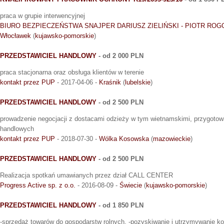
praca w grupie interwencyjnej
BIURO BEZPIECZEŃSTWA SNAJPER DARIUSZ ZIELIŃSKI - PIOTR ROG
Włocławek
(
kujawsko-pomorskie
)
PRZEDSTAWICIEL HANDLOWY
- od 2 000 PLN
praca stacjonarna oraz obsługa klientów w terenie
kontakt przez PUP
- 2017-04-06 -
Kraśnik
(
lubelskie
)
PRZEDSTAWICIEL HANDLOWY
- od 2 500 PLN
prowadzenie negocjacji z dostacami odzieży w tym wietnamskimi, przygotow
handlowych
kontakt przez PUP
- 2018-07-30 -
Wólka Kosowska
(
mazowieckie
)
PRZEDSTAWICIEL HANDLOWY
- od 2 500 PLN
Realizacja spotkań umawianych przez dział CALL CENTER
Progress Active sp. z o.o.
- 2016-08-09 -
Świecie
(
kujawsko-pomorskie
)
PRZEDSTAWICIEL HANDLOWY
- od 1 850 PLN
-sprzedaż towarów do gospodarstw rolnych, -pozyskiwanie i utrzymywanie kon