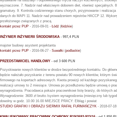
wydawanie na oddziały/ i odpowiedniego mycia naczyń kuchennych, stołowy
wyznaczone. 7. Nadzór nad właściwym doborem diet, również specjalnych. 8.
gramatury. 9. Kontrola codziennego stanu chorych, przyjmowanie i realizacj
danych do MAPI 11. Nadzór nad prowadzeniem rejestrów HACCP 12. Wykony
przełożonego związanych z pracą.
kontakt przez PUP
- 2016-09-01 -
Łódź
(
łódzkie
)
INŻYNIER INŻYNIERII ŚRODOWISKA
- 997,4 PLN
majster budowy asystent projektanta
kontakt przez PUP
- 2016-06-27 -
Suwałki
(
podlaskie
)
PRZEDSTAWICIEL HANDLOWY
- od 3 600 PLN
Pozyskiwanie nowych klientów w drodze bezpośredniego kontaktu. Do głów
będzie należało pozyskanie z terenu powiatu 90 nowych klientów, którym ś
firmowego na kopertach adresowych. Kwota prowizji od każdego pozyskanego 
realizacji umowy to 2 miesiące. Umowa po przedłużeniu będzie umową o pr
wynagrodzenia. Pracodawca pokaże pracownikowi listę branży, do których ad
Wynagrodzenie: 3600 zł brutto /system wynagrodzenia (miesięczny lub tygo
dowolny w godz. 10.00 16.00 MIEJSCE PRACY: Elbląg i powiat
STUDIO GRAFIKI I OBRAZU SIERMIX RAFAŁ FURMAŃCZYK
- 2018-07-18
KWALIFIKOWANY PRACOWNIK OCHRONY R19/2693-923/16
- od 1 850 P