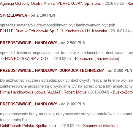
Agencja Ochrony Osób i Mienia "PERFEKCJA", Sp. z o.o.
- 2016-09-26 -
Rad
SPRZEDAWCA
- od 2 100 PLN
sprzedaż materiałów drewnopodobnych płyt laminowanych płyt psb
P.H.U.P. Duet w Człuchowie Sp. J. J. Kucharska i H. Kaszuba
- 2018-01-14 
PRZEDSTAWICIEL HANDLOWY
- od 2 500 PLN
sprzedaż towarów, negocjacje cen, kontakty z producentami, dostawcami tow
TENDA POLSKA SP Z O.O.
- 2018-02-07 -
Piaseczno
(
mazowieckie
)
PRZEDSTAWICIEL HANDLOWY- DORADCA TECHNICZNY
- od 2 100 PLN
Doradztwo techniczne i sprzedaż pokryć dachowych.Praca na terenie woj. ś
zainteresowane proszone są o wysyłanie CV na adres: praca (at) almatdachy.
Firma Handlowo-Usługowa "ALMAT" Robert Morus
- 2018-08-09 -
Busko-Zdró
PRZEDSTAWICIEL HANDLOWY
- od 2 100 PLN
reprezentowanie firmy na rynku, utrzymywanie stałych kontaktów z klientami
terenie całej Polski
GoldRausch Polska Spółka zo.o.
- 2018-02-23 -
Sosnowiec
(
śląskie
)