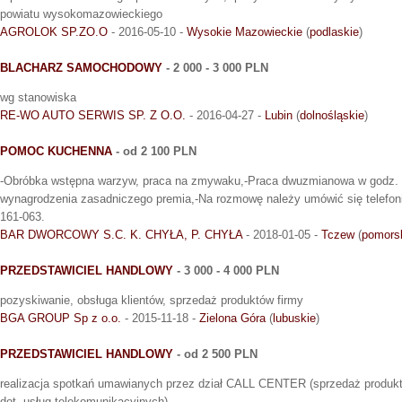
powiatu wysokomazowieckiego
AGROLOK SP.ZO.O
- 2016-05-10 -
Wysokie Mazowieckie
(
podlaskie
)
BLACHARZ SAMOCHODOWY
- 2 000 - 3 000 PLN
wg stanowiska
RE-WO AUTO SERWIS SP. Z O.O.
- 2016-04-27 -
Lubin
(
dolnośląskie
)
POMOC KUCHENNA
- od 2 100 PLN
-Obróbka wstępna warzyw, praca na zmywaku,-Praca dwuzmianowa w godz. 6
wynagrodzenia zasadniczego premia,-Na rozmowę należy umówić się telefonic
161-063.
BAR DWORCOWY S.C. K. CHYŁA, P. CHYŁA
- 2018-01-05 -
Tczew
(
pomors
PRZEDSTAWICIEL HANDLOWY
- 3 000 - 4 000 PLN
pozyskiwanie, obsługa klientów, sprzedaż produktów firmy
BGA GROUP Sp z o.o.
- 2015-11-18 -
Zielona Góra
(
lubuskie
)
PRZEDSTAWICIEL HANDLOWY
- od 2 500 PLN
realizacja spotkań umawianych przez dział CALL CENTER (sprzedaż produkt
dot. usług telekomunikacyjnych)