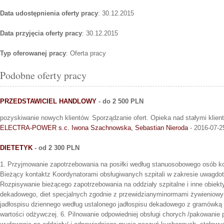
Data udostępnienia oferty pracy
: 30.12.2015
Data przyjęcia oferty pracy
: 30.12.2015
Typ oferowanej pracy
: Oferta pracy
Podobne oferty pracy
PRZEDSTAWICIEL HANDLOWY
- do 2 500 PLN
pozyskiwanie nowych klientów. Sporządzanie ofert. Opieka nad stałymi klien
ELECTRA-POWER s.c. Iwona Szachnowska, Sebastian Nieroda
- 2016-07-2
DIETETYK
- od 2 300 PLN
1. Przyjmowanie zapotrzebowania na posiłki według stanuosobowego osób ko
Bieżący kontaktz Koordynatorami obsługiwanych szpitali w zakresie uwagdot
Rozpisywanie bieżącego zapotrzebowania na oddziały szpitalne i inne obiekty
dekadowego, diet specjalnych zgodnie z przewidzianyminormami żywieniowym
jadłospisu dziennego według ustalonego jadłospisu dekadowego z gramówką 
wartości odżywczej. 6. Pilnowanie odpowiedniej obsługi chorych /pakowanie 