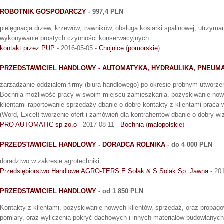
ROBOTNIK GOSPODARCZY
- 997,4 PLN
pielęgnacja drzew, krzewów, trawników, obsługa kosiarki spalinowej, utrzyma
wykonywanie prostych czynności konserwacyjnych
kontakt przez PUP
- 2016-05-05 -
Chojnice
(
pomorskie
)
PRZEDSTAWICIEL HANDLOWY - AUTOMATYKA, HYDRAULIKA, PNEUM
zarządzanie oddziałem firmy (biura handlowego)-po okresie próbnym utworze
Bochnia-możliwość pracy w swoim miejscu zamieszkania.-pozyskiwanie nowy
klientami-raportowanie sprzedaży-dbanie o dobre kontakty z klientami-praca 
(Word, Excel)-tworzenie ofert i zamówień dla kontrahentów-dbanie o dobry wi
PRO AUTOMATIC sp zo.o
- 2017-08-11 -
Bochnia
(
małopolskie
)
PRZEDSTAWICIEL HANDLOWY - DORADCA ROLNIKA
- do 4 000 PLN
doradztwo w zakresie agrotechniki
Przedsiębiorstwo Handlowe AGRO-TERS E.Solak & S.Solak Sp. Jawna
- 20
PRZEDSTAWICIEL HANDLOWY
- od 1 850 PLN
Kontakty z klientami, pozyskiwanie nowych klientów, sprzedaż, oraz propag
pomiary, oraz wyliczenia pokryć dachowych i innych materiałów budowlanyc