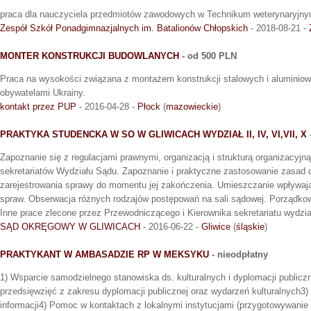
praca dla nauczyciela przedmiotów zawodowych w Technikum weterynaryjn
Zespół Szkół Ponadgimnazjalnych im. Batalionów Chłopskich
- 2018-08-21 -
MONTER KONSTRUKCJI BUDOWLANYCH
- od 500 PLN
Praca na wysokości związana z montażem konstrukcji stalowych i aluminiow
obywatelami Ukrainy.
kontakt przez PUP
- 2016-04-28 -
Płock
(
mazowieckie
)
PRAKTYKA STUDENCKA W SO W GLIWICACH WYDZIAŁ II, IV, VI,VII, X
Zapoznanie się z regulacjami prawnymi, organizacją i strukturą organizacyjn
sekretariatów Wydziału Sądu. Zapoznanie i praktyczne zastosowanie zasad
zarejestrowania sprawy do momentu jej zakończenia. Umieszczanie wpływają
spraw. Obserwacja różnych rodzajów postępowań na sali sądowej. Porządko
Inne prace zlecone przez Przewodniczącego i Kierownika sekretariatu wydzia
SĄD OKRĘGOWY W GLIWICACH
- 2016-06-22 -
Gliwice
(
śląskie
)
PRAKTYKANT W AMBASADZIE RP W MEKSYKU
- nieodpłatny
1) Wsparcie samodzielnego stanowiska ds. kulturalnych i dyplomacji publiczn
przedsięwzięć z zakresu dyplomacji publicznej oraz wydarzeń kulturalnych3
informacji4) Pomoc w kontaktach z lokalnymi instytucjami (przygotowywanie p