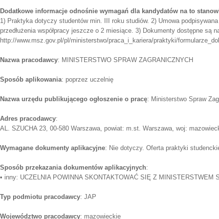
Dodatkowe informacje odnośnie wymagań dla kandydatów na to stanow
1) Praktyka dotyczy studentów min. III roku studiów. 2) Umowa podpisywana
przedłużenia współpracy jeszcze o 2 miesiące. 3) Dokumenty dostępne są na
http://www.msz.gov.pl/pl/ministerstwo/praca_i_kariera/praktyki/formularze_d
Nazwa pracodawcy
: MINISTERSTWO SPRAW ZAGRANICZNYCH
Sposób aplikowania
: poprzez uczelnię
Nazwa urzędu publikującego ogłoszenie o pracę
: Ministerstwo Spraw Za
Adres pracodawcy
:
AL. SZUCHA 23, 00-580 Warszawa, powiat: m.st. Warszawa, woj: mazowiec
Wymagane dokumenty aplikacyjne
: Nie dotyczy. Oferta praktyki studenckie
Sposób przekazania dokumentów aplikacyjnych
:
• inny: UCZELNIA POWINNA SKONTAKTOWAĆ SIĘ Z MINISTERSTWEM
Typ podmiotu pracodawcy
: JAP
Województwo pracodawcy
: mazowieckie