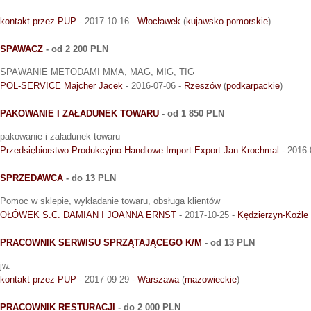
.
kontakt przez PUP
- 2017-10-16 -
Włocławek
(
kujawsko-pomorskie
)
SPAWACZ
- od 2 200 PLN
SPAWANIE METODAMI MMA, MAG, MIG, TIG
POL-SERVICE Majcher Jacek
- 2016-07-06 -
Rzeszów
(
podkarpackie
)
PAKOWANIE I ZAŁADUNEK TOWARU
- od 1 850 PLN
pakowanie i załadunek towaru
Przedsiębiorstwo Produkcyjno-Handlowe Import-Export Jan Krochmal
- 2016-
SPRZEDAWCA
- do 13 PLN
Pomoc w sklepie, wykładanie towaru, obsługa klientów
OŁÓWEK S.C. DAMIAN I JOANNA ERNST
- 2017-10-25 -
Kędzierzyn-Koźle
PRACOWNIK SERWISU SPRZĄTAJĄCEGO K/M
- od 13 PLN
jw.
kontakt przez PUP
- 2017-09-29 -
Warszawa
(
mazowieckie
)
PRACOWNIK RESTURACJI
- do 2 000 PLN