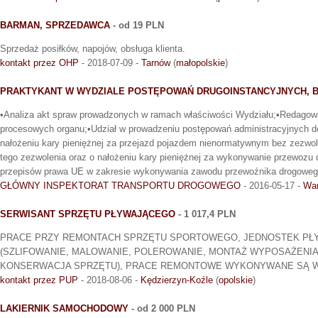
BARMAN, SPRZEDAWCA
- od 19 PLN
Sprzedaż posiłków, napojów, obsługa klienta.
kontakt przez OHP
- 2018-07-09 -
Tarnów
(
małopolskie
)
PRAKTYKANT W WYDZIALE POSTĘPOWAŃ DRUGOINSTANCYJNYCH, 
•Analiza akt spraw prowadzonych w ramach właściwości Wydziału;•Redagow
procesowych organu;•Udział w prowadzeniu postępowań administracyjnych d
nałożeniu kary pieniężnej za przejazd pojazdem nienormatywnym bez zezwol
tego zezwolenia oraz o nałożeniu kary pieniężnej za wykonywanie przewozu
przepisów prawa UE w zakresie wykonywania zawodu przewoźnika drogoweg
GŁÓWNY INSPEKTORAT TRANSPORTU DROGOWEGO
- 2016-05-17 -
Wa
SERWISANT SPRZĘTU PŁYWAJĄCEGO
- 1 017,4 PLN
PRACE PRZY REMONTACH SPRZĘTU SPORTOWEGO, JEDNOSTEK PŁ
(SZLIFOWANIE, MALOWANIE, POLEROWANIE, MONTAŻ WYPOSAŻENIA,
KONSERWACJA SPRZĘTU), PRACE REMONTOWE WYKONYWANE SĄ W 
kontakt przez PUP
- 2018-08-06 -
Kędzierzyn-Koźle
(
opolskie
)
LAKIERNIK SAMOCHODOWY
- od 2 000 PLN