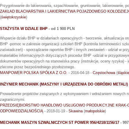
Przygotowanie do lakierowania, szpachlowanie, gruntowanie, lakierowanie, po
ZAKŁAD BLACHARSTWA I LAKIERNICTWA POJAZDOWEGO KOŁODZIEJ
(
świętokrzyskie
)
STAŻYSTA W DZIALE BHP
- od 1 900 PLN
Wsparcie działu BHP w działaniach operacyjnych - tworzenie, aktualizacja o
BHP -pomoc w zakresie organizacji szkoleń BHP (kontrola terminowości szk
zaświadczeń) - sporządzanie raportów BHP i innych zestawień - udział w prz
materiałów informacyjnych dotyczących procedur BHP -udział w przygotow
dokumentów operacyjnych na stanowiska pracy (instrukcje, oceny ryzyka) -
zlecone przez bezpośredniego przełożonego.
MANPOWER POLSKA SPÓŁKA Z O.O.
- 2016-04-18 -
Częstochowa
(
śląski
INŻYNIER MECHANIK (MASZYNY I URZĄDZENIA DO OBRÓBKI METALI)
Prowadzenie projektów związanych z wykonywaniem i wdrażaniem nowych na
zagranicznymi.
PRZEDSIĘBIORSTWO HANDLOWO USŁUGOWO PRODUKCYJNE KRAK-O
ODPOWIEDZIALNOŚCIĄ
- 2018-01-19 -
Skawina
(
małopolskie
)
MECHANIK MASZYN SZWALNICZYCH ST POWER 956/4218/1156/17
- 997