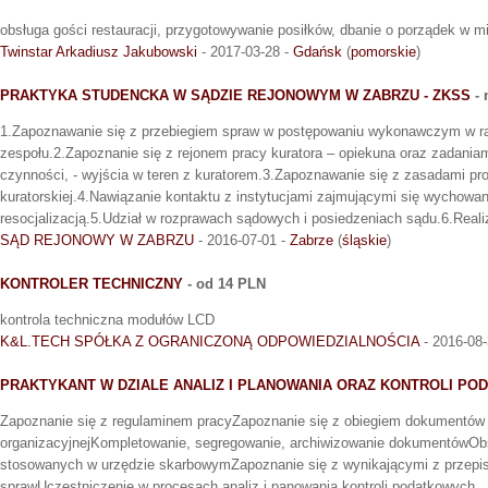
obsługa gości restauracji, przygotowywanie posiłków, dbanie o porządek w mi
Twinstar Arkadiusz Jakubowski
- 2017-03-28 -
Gdańsk
(
pomorskie
)
PRAKTYKA STUDENCKA W SĄDZIE REJONOWYM W ZABRZU - ZKSS
- 
1.Zapoznawanie się z przebiegiem spraw w postępowaniu wykonawczym w r
zespołu.2.Zapoznanie się z rejonem pracy kuratora – opiekuna oraz zadania
czynności, - wyjścia w teren z kuratorem.3.Zapoznawanie się z zasadami p
kuratorskiej.4.Nawiązanie kontaktu z instytucjami zajmującymi się wychowani
resocjalizacją.5.Udział w rozprawach sądowych i posiedzeniach sądu.6.Reali
SĄD REJONOWY W ZABRZU
- 2016-07-01 -
Zabrze
(
śląskie
)
KONTROLER TECHNICZNY
- od 14 PLN
kontrola techniczna modułów LCD
K&L.TECH SPÓŁKA Z OGRANICZONĄ ODPOWIEDZIALNOŚCIA
- 2016-08-
PRAKTYKANT W DZIALE ANALIZ I PLANOWANIA ORAZ KONTROLI PO
Zapoznanie się z regulaminem pracyZapoznanie się z obiegiem dokumentów 
organizacyjnejKompletowanie, segregowanie, archiwizowanie dokumentówOb
stosowanych w urzędzie skarbowymZapoznanie się z wynikającymi z przepis
sprawUczestniczenie w procesach analiz i panowania kontroli podatkowych