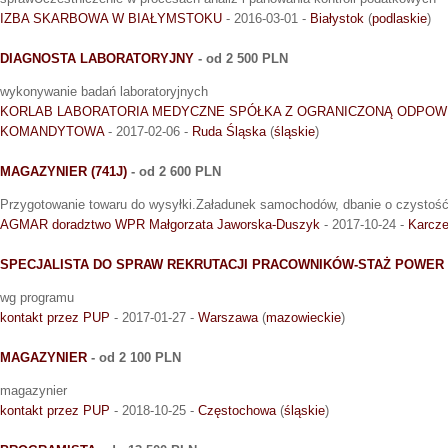
IZBA SKARBOWA W BIAŁYMSTOKU
- 2016-03-01 -
Białystok
(
podlaskie
)
DIAGNOSTA LABORATORYJNY
- od 2 500 PLN
wykonywanie badań laboratoryjnych
KORLAB LABORATORIA MEDYCZNE SPÓŁKA Z OGRANICZONĄ ODPOW
KOMANDYTOWA
- 2017-02-06 -
Ruda Śląska
(
śląskie
)
MAGAZYNIER (741J)
- od 2 600 PLN
Przygotowanie towaru do wysyłki.Załadunek samochodów, dbanie o czystość
AGMAR doradztwo WPR Małgorzata Jaworska-Duszyk
- 2017-10-24 -
Karcz
SPECJALISTA DO SPRAW REKRUTACJI PRACOWNIKÓW-STAŻ POWER I
wg programu
kontakt przez PUP
- 2017-01-27 -
Warszawa
(
mazowieckie
)
MAGAZYNIER
- od 2 100 PLN
magazynier
kontakt przez PUP
- 2018-10-25 -
Częstochowa
(
śląskie
)