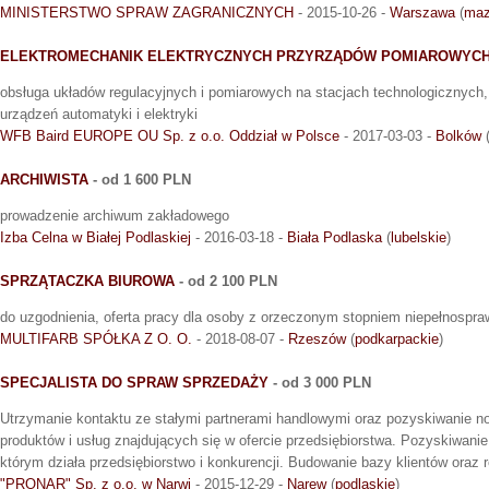
MINISTERSTWO SPRAW ZAGRANICZNYCH
- 2015-10-26 -
Warszawa
(
maz
ELEKTROMECHANIK ELEKTRYCZNYCH PRZYRZĄDÓW POMIAROWYC
obsługa układów regulacyjnych i pomiarowych na stacjach technologicznych
urządzeń automatyki i elektryki
WFB Baird EUROPE OU Sp. z o.o. Oddział w Polsce
- 2017-03-03 -
Bolków
ARCHIWISTA
- od 1 600 PLN
prowadzenie archiwum zakładowego
Izba Celna w Białej Podlaskiej
- 2016-03-18 -
Biała Podlaska
(
lubelskie
)
SPRZĄTACZKA BIUROWA
- od 2 100 PLN
do uzgodnienia, oferta pracy dla osoby z orzeczonym stopniem niepełnospra
MULTIFARB SPÓŁKA Z O. O.
- 2018-08-07 -
Rzeszów
(
podkarpackie
)
SPECJALISTA DO SPRAW SPRZEDAŻY
- od 3 000 PLN
Utrzymanie kontaktu ze stałymi partnerami handlowymi oraz pozyskiwanie n
produktów i usług znajdujących się w ofercie przedsiębiorstwa. Pozyskiwanie
którym działa przedsiębiorstwo i konkurencji. Budowanie bazy klientów oraz
"PRONAR" Sp. z o.o. w Narwi
- 2015-12-29 -
Narew
(
podlaskie
)