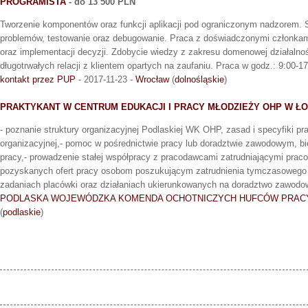
PROGRAMISTA
- do 13 500 PLN
Tworzenie komponentów oraz funkcji aplikacji pod ograniczonym nadzorem.
problemów, testowanie oraz debugowanie. Praca z doświadczonymi członkam
oraz implementacji decyzji. Zdobycie wiedzy z zakresu domenowej działalnoś
długotrwałych relacji z klientem opartych na zaufaniu. Praca w godz.: 9:00-17
kontakt przez PUP
- 2017-11-23 -
Wrocław
(
dolnośląskie
)
PRAKTYKANT W CENTRUM EDUKACJI I PRACY MŁODZIEŻY OHP W Ł
- poznanie struktury organizacyjnej Podlaskiej WK OHP, zasad i specyfiki p
organizacyjnej,- pomoc w pośrednictwie pracy lub doradztwie zawodowym, b
pracy,- prowadzenie stałej współpracy z pracodawcami zatrudniającymi praco
pozyskanych ofert pracy osobom poszukującym zatrudnienia tymczasowego lu
zadaniach placówki oraz działaniach ukierunkowanych na doradztwo zawodo
PODLASKA WOJEWÓDZKA KOMENDA OCHOTNICZYCH HUFCÓW PRAC
(
podlaskie
)