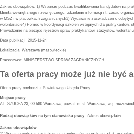
Zakres obowiązków:
1) Wsparcie podczas kwalifikowania kandydatów na prakt
klienta wewnętrznego i zewnętrznego, udzielanie informacji nt. zasad organiza
w MSZ i w placówkach zagranicznych3) Wydawanie zaświadczeń o odbytych 
wolontariacie4) Pomoc w koordynacji szkoleń wstępnych dla praktykantów, s
Prowadzenie na bieżąco rejestrów spraw praktykantów, stażystów, wolontari
Data publikacji:
2015-11-24
Lokalizacja:
Warszawa
(
mazowieckie
)
Pracodawca:
MINISTERSTWO SPRAW ZAGRANICZNYCH
Ta oferta pracy może już nie być a
Oferta pracy pochodzi z Powiatowego Urzędu Pracy.
Miejsce pracy
:
AL. SZUCHA 23, 00-580 Warszawa, powiat: m.st. Warszawa, woj: mazowiec
Rodzaj obowiązków na tym stanowisku pracy
: Zakres obowiązków
Zakres obowiązków
:
1) Wsparcie podczas kwalifikowania kandydatów na praktyki, staż, wolontaria