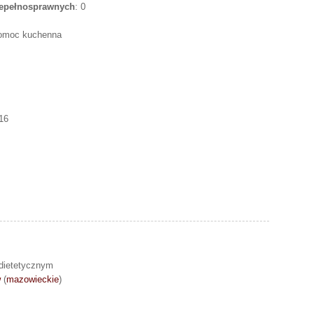
iepełnosprawnych
: 0
pomoc kuchenna
16
dietetycznym
w
(
mazowieckie
)