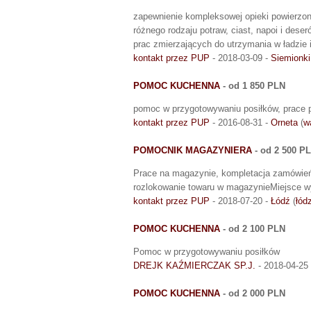
zapewnienie kompleksowej opieki powierz
różnego rodzaju potraw, ciast, napoi i de
prac zmierzających do utrzymania w ładzie
kontakt przez PUP
- 2018-03-09 -
Siemionki
POMOC KUCHENNA
- od 1 850 PLN
pomoc w przygotowywaniu posiłków, prace 
kontakt przez PUP
- 2016-08-31 -
Orneta
(
w
POMOCNIK MAGAZYNIERA
- od 2 500 P
Prace na magazynie, kompletacja zamówień
rozlokowanie towaru w magazynieMiejsce wy
kontakt przez PUP
- 2018-07-20 -
Łódź
(
łód
POMOC KUCHENNA
- od 2 100 PLN
Pomoc w przygotowywaniu posiłków
DREJK KAŹMIERCZAK SP.J.
- 2018-04-25
POMOC KUCHENNA
- od 2 000 PLN