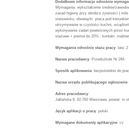
Dodatkowe informacje odnośnie wymagań
Wymagania: wykształcenie średnie/zawodow
zasad higieny przy obróbce żywności ( mile
stanowisku; obowiązki: praca pod kierunkie
utrzymywanie w czystości kuchni, urządze
wykonywanie zadań powierzonych przez kuch
stażowe + premia do 20% ; kontakt: mailowy
Wymagania odnośnie stażu pracy
: lata: 2
Nazwa pracodawcy
: Przedszkole Nr 284
Sposób aplikowania
: bezpośrednio do pr
Nazwa urzędu publikującego ogłoszenie 
Adres pracodawcy
:
Jałtańska 8, 02-760 Warszawa, powiat: m.s
Język aplikacji o pracę
: polski
Wymagane dokumenty aplikacyjne
: cv