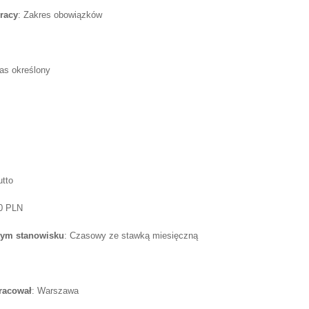
racy
: Zakres obowiązków
as określony
utto
70 PLN
tym stanowisku
: Czasowy ze stawką miesięczną
pracował
: Warszawa