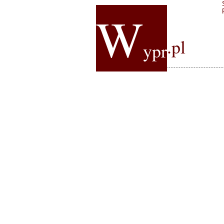
W
.pl
ypr