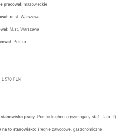
e pracował
: mazowieckie
ował
: m.st. Warszawa
ował
: M.st. Warszawa
acował
: Polska
d 1 570 PLN
 stanowisko pracy
: Pomoc kuchenna (wymagany staż - lata: 2)
 na to stanowisko
: średnie zawodowe, gastronomiczne