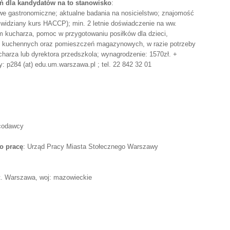
 dla kandydatów na to stanowisko
:
e gastronomiczne; aktualne badania na nosicielstwo; znajomość
 widziany kurs HACCP); min. 2 letnie doświadczenie na ww.
m kucharza, pomoc w przygotowaniu posiłków dla dzieci,
ń kuchennych oraz pomieszczeń magazynowych, w razie potrzeby
arza lub dyrektora przedszkola; wynagrodzenie: 1570zł. +
: p284 (at) edu.um.warszawa.pl ; tel. 22 842 32 01
acodawcy
o pracę
: Urząd Pracy Miasta Stołecznego Warszawy
t. Warszawa, woj: mazowieckie