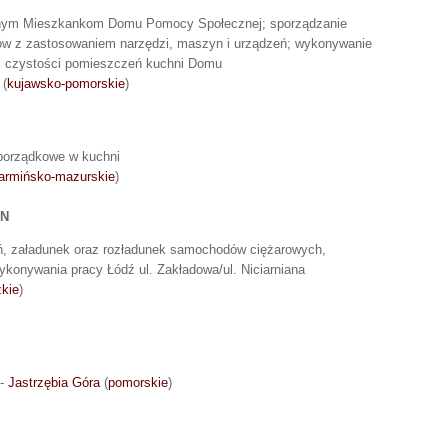
onym Mieszkankom Domu Pomocy Społecznej; sporządzanie
serów z zastosowaniem narzędzi, maszyn i urządzeń; wykonywanie
 i czystości pomieszczeń kuchni Domu
(
kujawsko-pomorskie
)
porządkowe w kuchni
armińsko-mazurskie
)
LN
, załadunek oraz rozładunek samochodów ciężarowych,
konywania pracy Łódź ul. Zakładowa/ul. Niciarniana
zkie
)
 -
Jastrzębia Góra
(
pomorskie
)