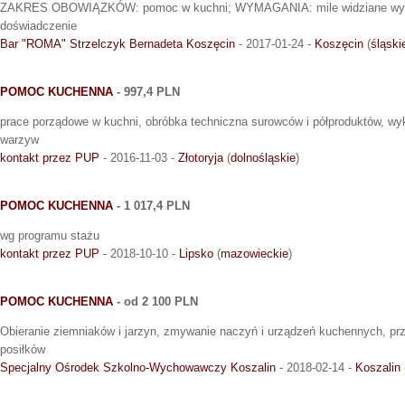
ZAKRES OBOWIĄZKÓW: pomoc w kuchni; WYMAGANIA: mile widziane wyksz
doświadczenie
Bar "ROMA" Strzelczyk Bernadeta Koszęcin
- 2017-01-24 -
Koszęcin
(
śląski
POMOC KUCHENNA
- 997,4 PLN
prace porządowe w kuchni, obróbka techniczna surowców i półproduktów, wy
warzyw
kontakt przez PUP
- 2016-11-03 -
Złotoryja
(
dolnośląskie
)
POMOC KUCHENNA
- 1 017,4 PLN
wg programu stażu
kontakt przez PUP
- 2018-10-10 -
Lipsko
(
mazowieckie
)
POMOC KUCHENNA
- od 2 100 PLN
Obieranie ziemniaków i jarzyn, zmywanie naczyń i urządzeń kuchennych, p
posiłków
Specjalny Ośrodek Szkolno-Wychowawczy Koszalin
- 2018-02-14 -
Koszalin