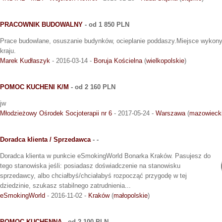
PRACOWNIK BUDOWALNY
- od 1 850 PLN
Prace budowlane, osuszanie budynków, ocieplanie poddaszy.Miejsce wykonyw
kraju.
Marek Kudłaszyk
- 2016-03-14 -
Boruja Kościelna
(
wielkopolskie
)
POMOC KUCHENI K/M
- od 2 160 PLN
jw
Młodzieżowy Ośrodek Socjoterapii nr 6
- 2017-05-24 -
Warszawa
(
mazowieck
Doradca klienta / Sprzedawca
- -
Doradca klienta w punkcie eSmokingWorld Bonarka Kraków. Pasujesz do
tego stanowiska jeśli: posiadasz doświadczenie na stanowisku
sprzedawcy, albo chciałbyś/chciałabyś rozpocząć przygodę w tej
dziedzinie, szukasz stabilnego zatrudnienia...
eSmokingWorld
- 2016-11-02 -
Kraków
(
małopolskie
)
POMOC KUCHENNA
- od 2 100 PLN