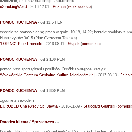
dziedzinie, szukasz stabilnego zatrudnienia...
eSmokingWorld
- 2016-12-01 -
Poznań
(
wielkopolskie
)
POMOC KUCHENNA
- od 12,5 PLN
zgodnie ze stanowiskiem; praca w godz. 10-18, 14-22; kontakt osobisty z pr
Hubalczyków 9/C 5 (Plac Czerwona Torebka)
'TORINO" Piotr Paprocki
- 2016-08-11 -
Słupsk
(
pomorskie
)
POMOC KUCHENNA
- od 2 100 PLN
pomoc przy sporządzaniu posiłków. Obróbka wstępna warzyw.
Wojewódzkie Centrum Szpitalne Kotliny Jeleniogórskiej
- 2017-03-10 -
Jeleni
POMOC KUCHENNA
- od 1 850 PLN
zgodnie z zawodem
EUROBUD Chajewscy Sp. Jawna
- 2016-11-09 -
Starogard Gdański
(
pomorsk
Doradca klienta / Sprzedawca
- -
Doradca klienta w punkcie eSmokingWorld Szczecin E.Leclerc. Pasujesz