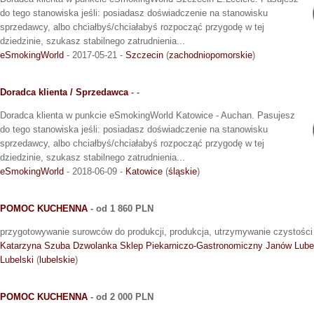
do tego stanowiska jeśli: posiadasz doświadczenie na stanowisku
sprzedawcy, albo chciałbyś/chciałabyś rozpocząć przygodę w tej
dziedzinie, szukasz stabilnego zatrudnienia...
eSmokingWorld
- 2017-05-21 -
Szczecin
(
zachodniopomorskie
)
Doradca klienta / Sprzedawca
- -
Doradca klienta w punkcie eSmokingWorld Katowice - Auchan. Pasujesz
do tego stanowiska jeśli: posiadasz doświadczenie na stanowisku
sprzedawcy, albo chciałbyś/chciałabyś rozpocząć przygodę w tej
dziedzinie, szukasz stabilnego zatrudnienia...
eSmokingWorld
- 2018-06-09 -
Katowice
(
śląskie
)
POMOC KUCHENNA
- od 1 860 PLN
przygotowywanie surowców do produkcji, produkcja, utrzymywanie czystości
Katarzyna Szuba Dzwolanka Sklep Piekarniczo-Gastronomiczny Janów Lube
Lubelski
(
lubelskie
)
POMOC KUCHENNA
- od 2 000 PLN