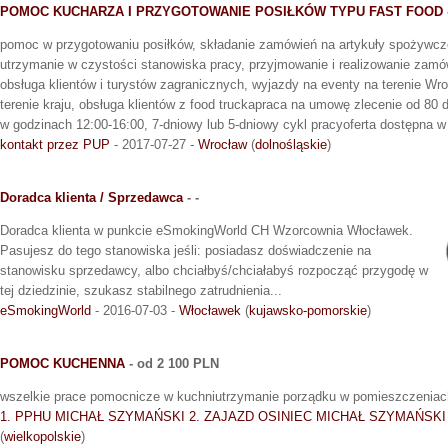
POMOC KUCHARZA I PRZYGOTOWANIE POSIŁKÓW TYPU FAST FOOD
pomoc w przygotowaniu posiłków, składanie zamówień na artykuły spożywcze,
utrzymanie w czystości stanowiska pracy, przyjmowanie i realizowanie zamówi
obsługa klientów i turystów zagranicznych, wyjazdy na eventy na terenie Wr
terenie kraju, obsługa klientów z food truckapraca na umowę zlecenie od 80 
w godzinach 12:00-16:00, 7-dniowy lub 5-dniowy cykl pracyoferta dostępna w
kontakt przez PUP
- 2017-07-27 -
Wrocław
(
dolnośląskie
)
Doradca klienta / Sprzedawca
- -
Doradca klienta w punkcie eSmokingWorld CH Wzorcownia Włocławek.
Pasujesz do tego stanowiska jeśli: posiadasz doświadczenie na
stanowisku sprzedawcy, albo chciałbyś/chciałabyś rozpocząć przygodę w
tej dziedzinie, szukasz stabilnego zatrudnienia...
eSmokingWorld
- 2016-07-03 -
Włocławek
(
kujawsko-pomorskie
)
POMOC KUCHENNA
- od 2 100 PLN
wszelkie prace pomocnicze w kuchniutrzymanie porządku w pomieszczenia
1. PPHU MICHAŁ SZYMAŃSKI 2. ZAJAZD OSINIEC MICHAŁ SZYMAŃSKI
(
wielkopolskie
)