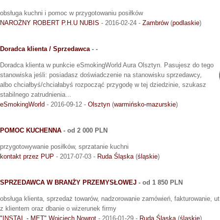
obsługa kuchni i pomoc w przygotowaniu posiłków
NAROŻNY ROBERT P.H.U NUBIS
- 2016-02-24 -
Zambrów
(
podlaskie
)
Doradca klienta / Sprzedawca
- -
Doradca klienta w punkcie eSmokingWorld Aura Olsztyn. Pasujesz do tego
stanowiska jeśli: posiadasz doświadczenie na stanowisku sprzedawcy,
albo chciałbyś/chciałabyś rozpocząć przygodę w tej dziedzinie, szukasz
stabilnego zatrudnienia...
eSmokingWorld
- 2016-09-12 -
Olsztyn
(
warmińsko-mazurskie
)
POMOC KUCHENNA
- od 2 000 PLN
przygotowywanie posiłków, sprzatanie kuchni
kontakt przez PUP
- 2017-07-03 -
Ruda Śląska
(
śląskie
)
SPRZEDAWCA W BRANŻY PRZEMYSŁOWEJ
- od 1 850 PLN
obsługa klienta, sprzedaż towarów, nadzorowanie zamówień, fakturowanie, u
z klientem oraz dbanie o wizerunek firmy
"INSTAL - MET" Wojciech Nowrot
- 2016-01-29 -
Ruda Śląska
(
śląskie
)