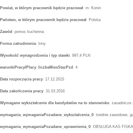
Powiat, w którym pracownik będzie pracował
: m. Konin
Państwo, w którym pracownik będzie pracował
: Polska
Zawód
: pomoc kuchenna
Forma zatrudnienia
: Inny
Wysokość wynagrodzenia i typ stawki
: 997,4 PLN
warunkiPracyIPlacy_liczbaMiesStazPzd
: 4
Data rozpoczęcia pracy
: 17.12.2015
Data zakończenia pracy
: 31.03.2016
Wymagane wykształcenie dla kandydatów na to stanowisko
: zasadnicze
wymagania_wymaganiaPozadane_wyksztalcenia_0
: średnie zawodowe, g
wymagania_wymaganiaPozadane_uprawnienia_0
: OBSŁUGA KAS FISK