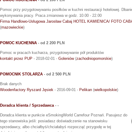
Pomoc przy przygotowywaniu posiłków w kuchni restauracji hotelowej. Dbani
wykonywania pracy. Praca zmianowa w godz. 10.00 - 22.00
Firma Handlowo-Usługowa Jarosław Cabaj HOTEL KAMIENICA/ FOTO CAB
(
mazowieckie
)
POMOC KUCHENNA
- od 2 200 PLN
Pomoc w pracach kucharza, przygotowywanie pół produktów
kontakt przez PUP
- 2018-02-01 -
Goleniów
(
zachodniopomorskie
)
POMOCNIK STOLARZA
- od 2 500 PLN
Brak danych
Woodenfactory Ryszard Jęsiek
- 2016-09-01 -
Pelikan
(
wielkopolskie
)
Doradca klienta / Sprzedawca
- -
Doradca klienta w punkcie eSmokingWorld Carrefour Poznań. Pasujesz do
tego stanowiska jeśli: posiadasz doświadczenie na stanowisku
sprzedawcy, albo chciałbyś/chciałabyś rozpocząć przygodę w tej