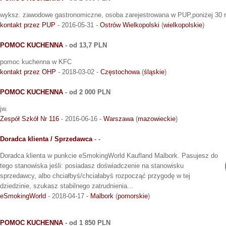
wyksz. zawodowe gastronomiczne, osoba zarejestrowana w PUP,poniżej 30 r/ż,
kontakt przez PUP
- 2016-05-31 -
Ostrów Wielkopolski
(
wielkopolskie
)
POMOC KUCHENNA
- od 13,7 PLN
pomoc kuchenna w KFC
kontakt przez OHP
- 2018-03-02 -
Częstochowa
(
śląskie
)
POMOC KUCHENNA
- od 2 000 PLN
jw.
Zespół Szkół Nr 116
- 2016-06-16 -
Warszawa
(
mazowieckie
)
Doradca klienta / Sprzedawca
- -
Doradca klienta w punkcie eSmokingWorld Kaufland Malbork. Pasujesz do
tego stanowiska jeśli: posiadasz doświadczenie na stanowisku
sprzedawcy, albo chciałbyś/chciałabyś rozpocząć przygodę w tej
dziedzinie, szukasz stabilnego zatrudnienia...
eSmokingWorld
- 2018-04-17 -
Malbork
(
pomorskie
)
POMOC KUCHENNA
- od 1 850 PLN