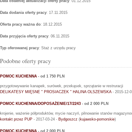
Data ostatniej aktualizacji oferty pracy
: 01.12.2015
Data dodania oferty pracy
: 17.11.2015
Oferta pracy ważna do
: 18.12.2015
Data przyjęcia oferty pracy
: 06.11.2015
Typ oferowanej pracy
: Staż z urzędu pracy
Podobne oferty pracy
POMOC KUCHENNA
- od 1 750 PLN
przygotowywanie kanapek, surówek, przekąsek, sprzątanie w restruracji
DELIKATESY MIĘSNE " PROSIACZEK " HALINA OLSZEWSKA
- 2015-12-0
POMOC KUCHENNA/DOPOSAŻENIE/17/2243
- od 2 000 PLN
krojenie, ważenie półproduktów, mycie naczyń, pilnowanie stanów magazyn
kontakt przez PUP
- 2017-03-24 -
Bydgoszcz
(
kujawsko-pomorskie
)
POMOC KUCHENNA
- od 2 000 PLN