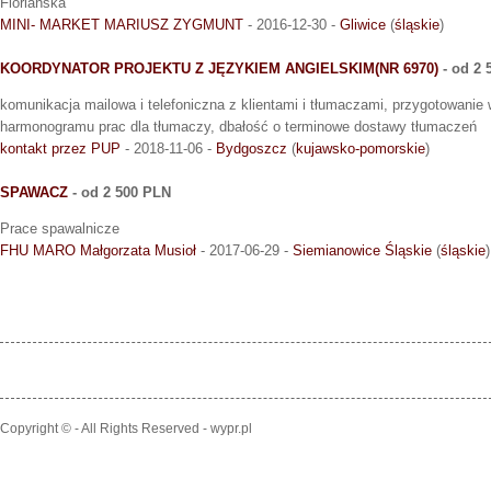
Floriańska
MINI- MARKET MARIUSZ ZYGMUNT
- 2016-12-30 -
Gliwice
(
śląskie
)
KOORDYNATOR PROJEKTU Z JĘZYKIEM ANGIELSKIM(NR 6970)
- od 2 
komunikacja mailowa i telefoniczna z klientami i tłumaczami, przygotowanie 
harmonogramu prac dla tłumaczy, dbałość o terminowe dostawy tłumaczeń
kontakt przez PUP
- 2018-11-06 -
Bydgoszcz
(
kujawsko-pomorskie
)
SPAWACZ
- od 2 500 PLN
Prace spawalnicze
FHU MARO Małgorzata Musioł
- 2017-06-29 -
Siemianowice Śląskie
(
śląskie
)
Copyright © - All Rights Reserved - wypr.pl