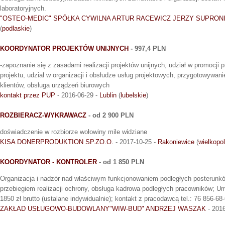
laboratoryjnych.
"OSTEO-MEDIC" SPÓŁKA CYWILNA ARTUR RACEWICZ JERZY SUPRON
(
podlaskie
)
KOORDYNATOR PROJEKTÓW UNIJNYCH
- 997,4 PLN
-zapoznanie się z zasadami realizacji projektów unijnych, udział w promocji p
projektu, udział w organizacji i obsłudze usług projektowych, przygotowywani
klientów, obsługa urządzeń biurowych
kontakt przez PUP
- 2016-06-29 -
Lublin
(
lubelskie
)
ROZBIERACZ-WYKRAWACZ
- od 2 900 PLN
doświadczenie w rozbiorze wołowiny mile widziane
KISA DONERPRODUKTION SP.ZO.O.
- 2017-10-25 -
Rakoniewice
(
wielkopo
KOORDYNATOR - KONTROLER
- od 1 850 PLN
Organizacja i nadzór nad właściwym funkcjonowaniem podległych posterunkó
przebiegiem realizacji ochrony, obsługa kadrowa podległych pracowników; U
1850 zł brutto (ustalane indywidualnie); kontakt z pracodawcą tel.: 76 856-68
ZAKŁAD USŁUGOWO-BUDOWLANY"WIW-BUD" ANDRZEJ WASZAK
- 2016