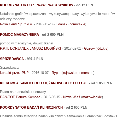
KOORDYNATOR DO SPRAW PRACOWNIKÓW
- do 15 PLN
Ustalanie grafików, sprawdzanie wykonywanej pracy, wykonywanie raportów, 
odzieży roboczej.
Rosa Centr Sp. z o.o.
- 2018-11-28 -
Gdańsk
(
pomorskie
)
POMOC MAGAZYNIERA
- od 2 000 PLN
pomoc w magazynie, dowóz tkanin
P.P.H. DORJANEX JANUSZ MOSIŃSKI
- 2017-02-01 -
Guzew
(
łódzkie
)
SPRZEDAWCA
- 997,4 PLN
Sprzedawca
kontakt przez PUP
- 2016-10-07 -
Rypin
(
kujawsko-pomorskie
)
KIEROWCA SAMOCHODU CIĘŻAROWEGO C LUB C+E
- od 1 850 PLN
Praca na stanowisku kierowcy
DAN-TOF Danuta Komosa
- 2016-03-15 -
Nowa Wieś
(
mazowieckie
)
KOORDYNATOR BADAŃ KLINICZNYCH
- od 2 600 PLN
Obsługa administracyjna badań klinicznych zamawianie i organizacji dostaw