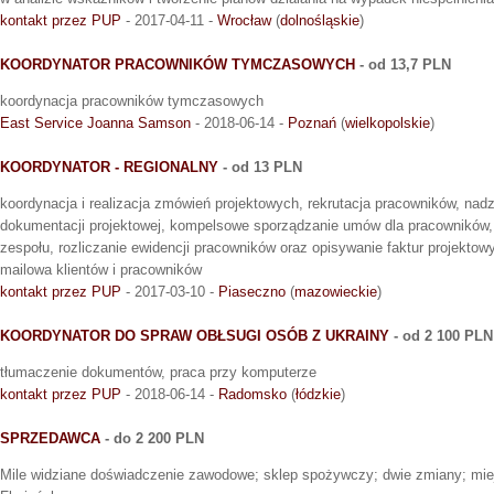
kontakt przez PUP
- 2017-04-11 -
Wrocław
(
dolnośląskie
)
KOORDYNATOR PRACOWNIKÓW TYMCZASOWYCH
- od 13,7 PLN
koordynacja pracowników tymczasowych
East Service Joanna Samson
- 2018-06-14 -
Poznań
(
wielkopolskie
)
KOORDYNATOR - REGIONALNY
- od 13 PLN
koordynacja i realizacja zmówień projektowych, rekrutacja pracowników, na
dokumentacji projektowej, kompelsowe sporządzanie umów dla pracowników, 
zespołu, rozliczanie ewidencji pracowników oraz opisywanie faktur projektowy
mailowa klientów i pracowników
kontakt przez PUP
- 2017-03-10 -
Piaseczno
(
mazowieckie
)
KOORDYNATOR DO SPRAW OBŁSUGI OSÓB Z UKRAINY
- od 2 100 PLN
tłumaczenie dokumentów, praca przy komputerze
kontakt przez PUP
- 2018-06-14 -
Radomsko
(
łódzkie
)
SPRZEDAWCA
- do 2 200 PLN
Mile widziane doświadczenie zawodowe; sklep spożywczy; dwie zmiany; miejs