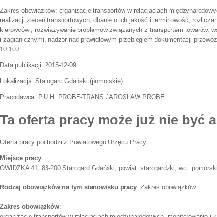
Zakres obowiązków:
organizacje transportów w relacjacjach międzynarodowyc
realizacji zleceń transportowych, dbanie o ich jakość i terminowość, rozlicza
kierowców , rozwiązywanie problemów związanych z transportem towarów, ws
i zagranicznymi, nadzór nad prawidłowym przebiegiem dokumentacji przewoz
10 100
Data publikacji:
2015-12-09
Lokalizacja:
Starogard Gdański
(
pomorskie
)
Pracodawca:
P.U.H. PROBE-TRANS JAROSŁAW PROBE
Ta oferta pracy może już nie być a
Oferta pracy pochodzi z Powiatowego Urzędu Pracy.
Miejsce pracy
:
OWIDZKA 41, 83-200 Starogard Gdański, powiat: starogardzki, woj: pomorsk
Rodzaj obowiązków na tym stanowisku pracy
: Zakres obowiązków
Zakres obowiązków
:
organizacje transportów w relacjacjach międzynarodowych, monitorowanie i kon