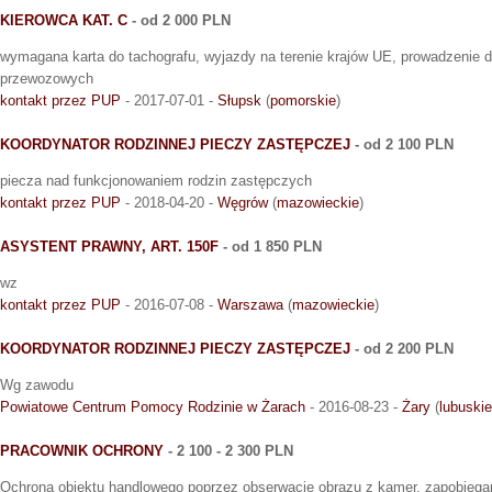
KIEROWCA KAT. C
- od 2 000 PLN
wymagana karta do tachografu, wyjazdy na terenie krajów UE, prowadzenie do
przewozowych
kontakt przez PUP
- 2017-07-01 -
Słupsk
(
pomorskie
)
KOORDYNATOR RODZINNEJ PIECZY ZASTĘPCZEJ
- od 2 100 PLN
piecza nad funkcjonowaniem rodzin zastępczych
kontakt przez PUP
- 2018-04-20 -
Węgrów
(
mazowieckie
)
ASYSTENT PRAWNY, ART. 150F
- od 1 850 PLN
wz
kontakt przez PUP
- 2016-07-08 -
Warszawa
(
mazowieckie
)
KOORDYNATOR RODZINNEJ PIECZY ZASTĘPCZEJ
- od 2 200 PLN
Wg zawodu
Powiatowe Centrum Pomocy Rodzinie w Żarach
- 2016-08-23 -
Żary
(
lubuskie
PRACOWNIK OCHRONY
- 2 100 - 2 300 PLN
Ochrona obiektu handlowego poprzez obserwację obrazu z kamer, zapobiegan