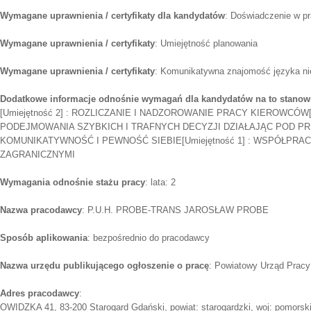
Wymagane uprawnienia / certyfikaty dla kandydatów
: Doświadczenie w p
Wymagane uprawnienia / certyfikaty
: Umiejętność planowania
Wymagane uprawnienia / certyfikaty
: Komunikatywna znajomość języka ni
Dodatkowe informacje odnośnie wymagań dla kandydatów na to stanow
[Umiejętność 2] : ROZLICZANIE I NADZOROWANIE PRACY KIEROWCÓW[U
PODEJMOWANIA SZYBKICH I TRAFNYCH DECYZJI DZIAŁAJĄC POD PRESJ
KOMUNIKATYWNOŚĆ I PEWNOŚĆ SIEBIE[Umiejętność 1] : WSPÓŁPRA
ZAGRANICZNYMI
Wymagania odnośnie stażu pracy
: lata: 2
Nazwa pracodawcy
: P.U.H. PROBE-TRANS JAROSŁAW PROBE
Sposób aplikowania
: bezpośrednio do pracodawcy
Nazwa urzędu publikującego ogłoszenie o pracę
: Powiatowy Urząd Pracy
Adres pracodawcy
:
OWIDZKA 41, 83-200 Starogard Gdański, powiat: starogardzki, woj: pomorsk