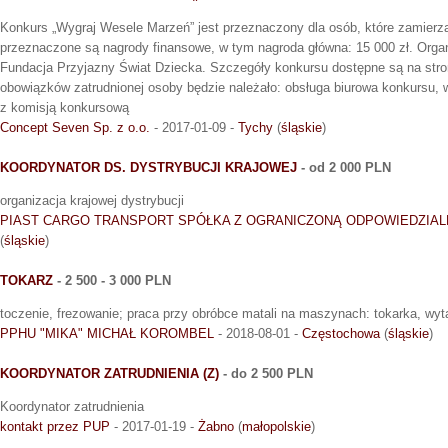
Konkurs „Wygraj Wesele Marzeń” jest przeznaczony dla osób, które zamierz
przeznaczone są nagrody finansowe, w tym nagroda główna: 15 000 zł. Orga
Fundacja Przyjazny Świat Dziecka. Szczegóły konkursu dostępne są na stron
obowiązków zatrudnionej osoby będzie należało: obsługa biurowa konkursu, 
z komisją konkursową
Concept Seven Sp. z o.o.
- 2017-01-09 -
Tychy
(
śląskie
)
KOORDYNATOR DS. DYSTRYBUCJI KRAJOWEJ
- od 2 000 PLN
organizacja krajowej dystrybucji
PIAST CARGO TRANSPORT SPÓŁKA Z OGRANICZONĄ ODPOWIEDZIAL
(
śląskie
)
TOKARZ
- 2 500 - 3 000 PLN
toczenie, frezowanie; praca przy obróbce matali na maszynach: tokarka, wy
PPHU "MIKA" MICHAŁ KOROMBEL
- 2018-08-01 -
Częstochowa
(
śląskie
)
KOORDYNATOR ZATRUDNIENIA (Z)
- do 2 500 PLN
Koordynator zatrudnienia
kontakt przez PUP
- 2017-01-19 -
Żabno
(
małopolskie
)