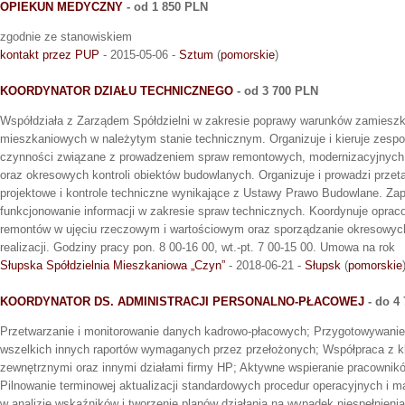
OPIEKUN MEDYCZNY
- od 1 850 PLN
zgodnie ze stanowiskiem
kontakt przez PUP
- 2015-05-06 -
Sztum
(
pomorskie
)
KOORDYNATOR DZIAŁU TECHNICZNEGO
- od 3 700 PLN
Współdziała z Zarządem Spółdzielni w zakresie poprawy warunków zamieszk
mieszkaniowych w należytym stanie technicznym. Organizuje i kieruje zes
czynności związane z prowadzeniem spraw remontowych, modernizacyjnych 
oraz okresowych kontroli obiektów budowlanych. Organizuje i prowadzi przeta
projektowe i kontrole techniczne wynikające z Ustawy Prawo Budowlane. Zap
funkcjonowanie informacji w zakresie spraw technicznych. Koordynuje opra
remontów w ujęciu rzeczowym i wartościowym oraz sporządzanie okresowych 
realizacji. Godziny pracy pon. 8 00-16 00, wt.-pt. 7 00-15 00. Umowa na rok
Słupska Spółdzielnia Mieszkaniowa „Czyn”
- 2018-06-21 -
Słupsk
(
pomorskie
KOORDYNATOR DS. ADMINISTRACJI PERSONALNO-PŁACOWEJ
- do 4
Przetwarzanie i monitorowanie danych kadrowo-płacowych; Przygotowywanie r
wszelkich innych raportów wymaganych przez przełożonych; Współpraca z k
zewnętrznymi oraz innymi działami firmy HP; Aktywne wspieranie pracownikó
Pilnowanie terminowej aktualizacji standardowych procedur operacyjnych i 
w analizie wskaźników i tworzenie planów działania na wypadek niespełnie