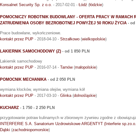
Konsalnet Security Sp. z o.o.
- 2017-02-01 -
Łódź
(
łódzkie
)
POMOCNICZY ROBOTNIK BUDOWLANY - OFERTA PRACY W RAMACH 
ZATRUDNIENIA OSOBY BEZROBOTNEJ POWYŻEJ 50 ROKU ŻYCIA
- od
Prace budowlane, wykończeniowe.
kontakt przez PUP
- 2018-04-10 -
Strzałkowo
(
wielkopolskie
)
LAKIERNIK SAMOCHODOWY (Z)
- od 1 850 PLN
Lakiernik samochodowy
kontakt przez PUP
- 2016-07-14 -
Tarnów
(
małopolskie
)
POMOCNIK MECHANIKA
- od 2 050 PLN
wymiana klocków, wymiana olejów, wymiana kół
kontakt przez PUP
- 2017-03-10 -
Glinka
(
dolnośląskie
)
KUCHARZ
- 1 750 - 2 250 PLN
przygotowanie potraw kulinarnych w zbiorowym żywnieu zgodne z obowiązują
INTERFERIE S.A. Sanatorium Uzdrowiskowe ARGENTYT (Interferie sp.zo.o
Dąbki
(
zachodniopomorskie
)