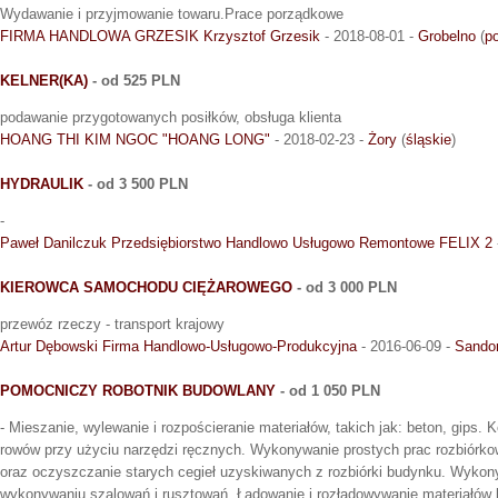
Wydawanie i przyjmowanie towaru.Prace porządkowe
FIRMA HANDLOWA GRZESIK Krzysztof Grzesik
- 2018-08-01 -
Grobelno
(
p
KELNER(KA)
- od 525 PLN
podawanie przygotowanych posiłków, obsługa klienta
HOANG THI KIM NGOC "HOANG LONG"
- 2018-02-23 -
Żory
(
śląskie
)
HYDRAULIK
- od 3 500 PLN
-
Paweł Danilczuk Przedsiębiorstwo Handlowo Usługowo Remontowe FELIX 2
KIEROWCA SAMOCHODU CIĘŻAROWEGO
- od 3 000 PLN
przewóz rzeczy - transport krajowy
Artur Dębowski Firma Handlowo-Usługowo-Produkcyjna
- 2016-06-09 -
Sando
POMOCNICZY ROBOTNIK BUDOWLANY
- od 1 050 PLN
- Mieszanie, wylewanie i rozpościeranie materiałów, takich jak: beton, gips. K
rowów przy użyciu narzędzi ręcznych. Wykonywanie prostych prac rozbiórk
oraz oczyszczanie starych cegieł uzyskiwanych z rozbiórki budynku. Wyko
wykonywaniu szalowań i rusztowań. Ładowanie i rozładowywanie materiałów 