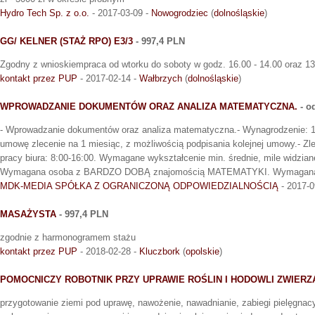
Hydro Tech Sp. z o.o.
- 2017-03-09 -
Nowogrodziec
(
dolnośląskie
)
GG/ KELNER (STAŻ RPO) E3/3
- 997,4 PLN
Zgodny z wnioskiempraca od wtorku do soboty w godz. 16.00 - 14.00 oraz 13
kontakt przez PUP
- 2017-02-14 -
Wałbrzych
(
dolnośląskie
)
WPROWADZANIE DOKUMENTÓW ORAZ ANALIZA MATEMATYCZNA.
- o
- Wprowadzanie dokumentów oraz analiza matematyczna.- Wynagrodzenie: 13 
umowę zlecenie na 1 miesiąc, z możliwością podpisania kolejnej umowy.- Z
pracy biura: 8:00-16:00. Wymagane wykształcenie min. średnie, mile widzia
Wymagana osoba z BARDZO DOBĄ znajomością MATEMATYKI. Wymagana 
MDK-MEDIA SPÓŁKA Z OGRANICZONĄ ODPOWIEDZIALNOŚCIĄ
- 2017-0
MASAŻYSTA
- 997,4 PLN
zgodnie z harmonogramem stażu
kontakt przez PUP
- 2018-02-28 -
Kluczbork
(
opolskie
)
POMOCNICZY ROBOTNIK PRZY UPRAWIE ROŚLIN I HODOWLI ZWIERZ
przygotowanie ziemi pod uprawę, nawożenie, nawadnianie, zabiegi pielęgnacy