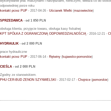
wykonywanie prac maszynami i narzędziami, rolniczymi, wiedza co do stoso
odpowiedniej porze roku
kontakt przez PUP
- 2017-04-26 -
Uścianek Wielki
(
mazowieckie
)
SPRZEDAWCA
- od 1 850 PLN
obsługa klienta, przyjęcie towaru, obsługa kasy fiskalnej
KPT SPÓŁKA Z OGRANICZONĄ ODPOWIEDZIALNOŚCIĄ
- 2016-12-21 -
C
HYDRAULIK
- od 2 000 PLN
prace hydrauliczne
kontakt przez PUP
- 2017-06-14 -
Rętwiny
(
kujawsko-pomorskie
)
CIEŚLA
- od 2 000 PLN
Zgodny ze stanowiskiem.
PHU CER-BUD ZENON SZYNWELSKI
- 2017-02-17 -
Chojnice
(
pomorskie
)