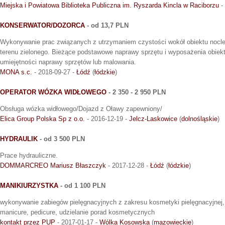
Miejska i Powiatowa Biblioteka Publiczna im. Ryszarda Kincla w Raciborzu
-
KONSERWATOR/DOZORCA
- od 13,7 PLN
Wykonywanie prac związanych z utrzymaniem czystości wokół obiektu nocl
terenu zielonego. Bieżące podstawowe naprawy sprzętu i wyposażenia obie
umiejętności naprawy sprzętów lub malowania.
MONA s.c.
- 2018-09-27 -
Łódź
(
łódzkie
)
OPERATOR WÓZKA WIDŁOWEGO
- 2 350 - 2 950 PLN
Obsługa wózka widłowego/Dojazd z Oławy zapewniony/
Elica Group Polska Sp z o.o.
- 2016-12-19 -
Jelcz-Laskowice
(
dolnośląskie
)
HYDRAULIK
- od 3 500 PLN
Prace hydrauliczne.
DOMMARCREO Mariusz Błaszczyk
- 2017-12-28 -
Łódź
(
łódzkie
)
MANIKIURZYSTKA
- od 1 100 PLN
wykonywanie zabiegów pielęgnacyjnych z zakresu kosmetyki pielęgnacyjnej,
manicure, pedicure, udzielanie porad kosmetycznych
kontakt przez PUP
- 2017-01-17 -
Wólka Kosowska
(
mazowieckie
)