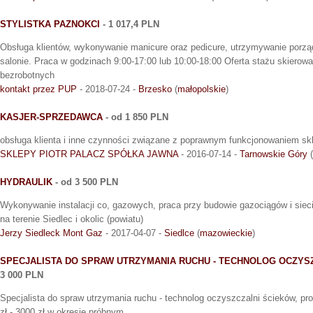
STYLISTKA PAZNOKCI
- 1 017,4 PLN
Obsługa klientów, wykonywanie manicure oraz pedicure, utrzymywanie porzą
salonie. Praca w godzinach 9:00-17:00 lub 10:00-18:00 Oferta stażu skierowa
bezrobotnych
kontakt przez PUP
- 2018-07-24 -
Brzesko
(
małopolskie
)
KASJER-SPRZEDAWCA
- od 1 850 PLN
obsługa klienta i inne czynności związane z poprawnym funkcjonowaniem sk
SKLEPY PIOTR PALACZ SPÓŁKA JAWNA
- 2016-07-14 -
Tarnowskie Góry
(
HYDRAULIK
- od 3 500 PLN
Wykonywanie instalacji co, gazowych, praca przy budowie gazociągów i siec
na terenie Siedlec i okolic (powiatu)
Jerzy Siedleck Mont Gaz
- 2017-04-07 -
Siedlce
(
mazowieckie
)
SPECJALISTA DO SPRAW UTRZYMANIA RUCHU - TECHNOLOG OCZYS
3 000 PLN
Specjalista do spraw utrzymania ruchu - technolog oczyszczalni ścieków, p
zł - 3000 zł w okresie próbnym