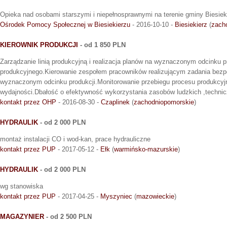
Opieka nad osobami starszymi i niepełnosprawnymi na terenie gminy Biesiek
Ośrodek Pomocy Społecznej w Biesiekierzu
- 2016-10-10 -
Biesiekierz
(
zach
KIEROWNIK PRODUKCJI
- od 1 850 PLN
Zarządzanie linią produkcyjną i realizacja planów na wyznaczonym odcinku 
produkcyjnego.Kierowanie zespołem pracowników realizującym zadania bezp
wyznaczonym odcinku produkcji.Monitorowanie przebiegu procesu produkcyjn
wydajności.Dbałość o efektywność wykorzystania zasobów ludzkich ,technic
kontakt przez OHP
- 2016-08-30 -
Czaplinek
(
zachodniopomorskie
)
HYDRAULIK
- od 2 000 PLN
montaż instalacji CO i wod-kan, prace hydrauliczne
kontakt przez PUP
- 2017-05-12 -
Ełk
(
warmińsko-mazurskie
)
HYDRAULIK
- od 2 000 PLN
wg stanowiska
kontakt przez PUP
- 2017-04-25 -
Myszyniec
(
mazowieckie
)
MAGAZYNIER
- od 2 500 PLN