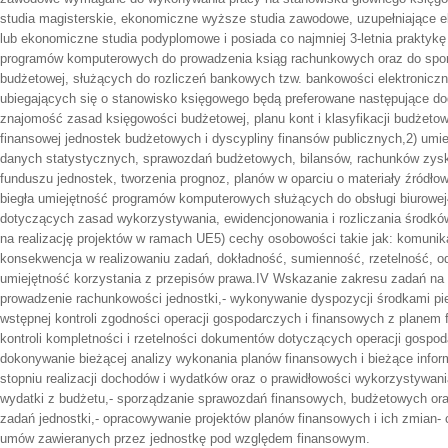
studia magisterskie, ekonomiczne wyższe studia zawodowe, uzupełniające e
lub ekonomiczne studia podyplomowe i posiada co najmniej 3-letnia praktyk
programów komputerowych do prowadzenia ksiąg rachunkowych oraz do spo
budżetowej, służących do rozliczeń bankowych tzw. bankowości elektronicz
ubiegających się o stanowisko księgowego będą preferowane następujące d
znajomość zasad księgowości budżetowej, planu kont i klasyfikacji budżeto
finansowej jednostek budżetowych i dyscypliny finansów publicznych,2) umie
danych statystycznych, sprawozdań budżetowych, bilansów, rachunków zyskó
funduszu jednostek, tworzenia prognoz, planów w oparciu o materiały źródło
biegła umiejętność programów komputerowych służących do obsługi biurowe
dotyczących zasad wykorzystywania, ewidencjonowania i rozliczania środk
na realizację projektów w ramach UE5) cechy osobowości takie jak: komunik
konsekwencja w realizowaniu zadań, dokładność, sumienność, rzetelność, o
umiejętność korzystania z przepisów prawa.IV Wskazanie zakresu zadań na
prowadzenie rachunkowości jednostki,- wykonywanie dyspozycji środkami pi
wstępnej kontroli zgodności operacji gospodarczych i finansowych z planem
kontroli kompletności i rzetelności dokumentów dotyczących operacji gospod
dokonywanie bieżącej analizy wykonania planów finansowych i bieżące infor
stopniu realizacji dochodów i wydatków oraz o prawidłowości wykorzystywa
wydatki z budżetu,- sporządzanie sprawozdań finansowych, budżetowych ora
zadań jednostki,- opracowywanie projektów planów finansowych i ich zmian-
umów zawieranych przez jednostkę pod względem finansowym.