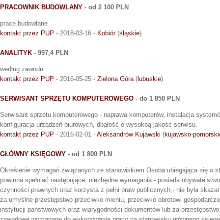
PRACOWNIK BUDOWLANY
- od 2 100 PLN
prace budowlane
kontakt przez PUP
- 2018-03-16 -
Kobiór
(
śląskie
)
ANALITYK
- 997,4 PLN
według zawodu
kontakt przez PUP
- 2016-05-25 -
Zielona Góra
(
lubuskie
)
SERWISANT SPRZĘTU KOMPUTEROWEGO
- do 1 850 PLN
Serwisant sprzętu komputerowego - naprawa komputerów, instalacja systemów
konfiguracja urządzeń biurowych, dbałość o wysokoą jakość serwisu.
kontakt przez PUP
- 2016-02-01 -
Aleksandrów Kujawski
(
kujawsko-pomorski
GŁÓWNY KSIĘGOWY
- od 1 800 PLN
Określenie wymagań związanych ze stanowiskiem:Osoba ubiegająca się o s
powinna spełniać następujące, niezbędne wymagania:- posiada obywatelstwo 
czynności prawnych oraz korzysta z pełni praw publicznych,- nie była sk
za umyślne przestępstwo przeciwko mieniu, przeciwko obrotowi gospodarcze
instytucji państwowych oraz wiarygodności dokumentów lub za przestępstwo 
zawodowe wymagane do wykonywania pracy na stanowisku głównego księg