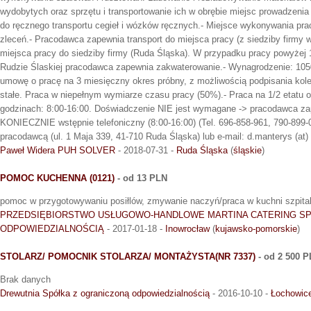
wydobytych oraz sprzętu i transportowanie ich w obrębie miejsc prowadzenia 
do ręcznego transportu cegieł i wózków ręcznych.- Miejsce wykonywania prac
zleceń.- Pracodawca zapewnia transport do miejsca pracy (z siedziby firmy w
miejsca pracy do siedziby firmy (Ruda Śląska). W przypadku pracy powyżej 
Rudzie Ślaskiej pracodawca zapewnia zakwaterowanie.- Wynagrodzenie: 1050
umowę o pracę na 3 miesięczny okres próbny, z możliwością podpisania kol
stałe. Praca w niepełnym wymiarze czasu pracy (50%).- Praca na 1/2 etatu o
godzinach: 8:00-16:00. Doświadczenie NIE jest wymagane -> pracodawca za
KONIECZNIE wstępnie telefoniczny (8:00-16:00) (Tel. 696-858-961, 790-899-0
pracodawcą (ul. 1 Maja 339, 41-710 Ruda Śląska) lub e-mail: d.manterys (at) 
Paweł Widera PUH SOLVER
- 2018-07-31 -
Ruda Śląska
(
śląskie
)
POMOC KUCHENNA (0121)
- od 13 PLN
pomoc w przygotowywaniu posiłlów, zmywanie naczyń/praca w kuchni szpital
PRZEDSIĘBIORSTWO USŁUGOWO-HANDLOWE MARTINA CATERING SP
ODPOWIEDZIALNOŚCIĄ
- 2017-01-18 -
Inowrocław
(
kujawsko-pomorskie
)
STOLARZ/ POMOCNIK STOLARZA/ MONTAŻYSTA(NR 7337)
- od 2 500 
Brak danych
Drewutnia Spółka z ograniczoną odpowiedzialnością
- 2016-10-10 -
Łochowic