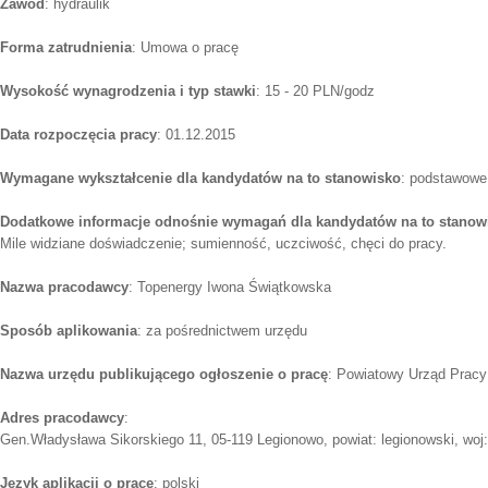
Zawód
: hydraulik
Forma zatrudnienia
: Umowa o pracę
Wysokość wynagrodzenia i typ stawki
: 15 - 20 PLN/godz
Data rozpoczęcia pracy
: 01.12.2015
Wymagane wykształcenie dla kandydatów na to stanowisko
: podstawowe
Dodatkowe informacje odnośnie wymagań dla kandydatów na to stanow
Mile widziane doświadczenie; sumienność, uczciwość, chęci do pracy.
Nazwa pracodawcy
: Topenergy Iwona Świątkowska
Sposób aplikowania
: za pośrednictwem urzędu
Nazwa urzędu publikującego ogłoszenie o pracę
: Powiatowy Urząd Pracy
Adres pracodawcy
:
Gen.Władysława Sikorskiego 11, 05-119 Legionowo, powiat: legionowski, woj
Język aplikacji o pracę
: polski