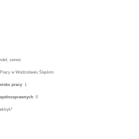
andel, serwis
 Pracy w Wodzisławiu Śląskim
wisko pracy
: 1
iepełnosprawnych
: 0
lektryk*