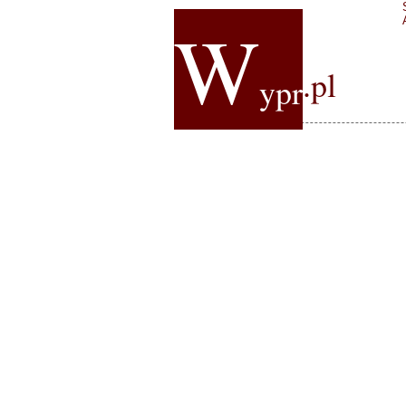
W
.pl
ypr