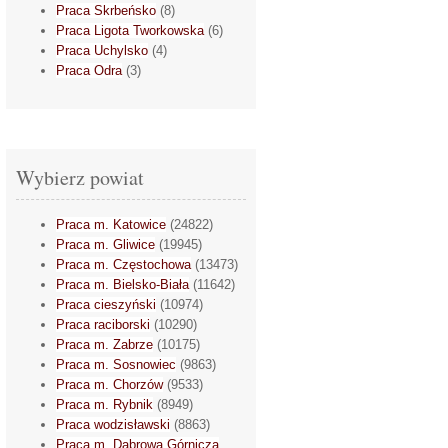
Praca Skrbeńsko
(8)
Praca Ligota Tworkowska
(6)
Praca Uchylsko
(4)
Praca Odra
(3)
Wybierz powiat
Praca m. Katowice
(24822)
Praca m. Gliwice
(19945)
Praca m. Częstochowa
(13473)
Praca m. Bielsko-Biała
(11642)
Praca cieszyński
(10974)
Praca raciborski
(10290)
Praca m. Zabrze
(10175)
Praca m. Sosnowiec
(9863)
Praca m. Chorzów
(9533)
Praca m. Rybnik
(8949)
Praca wodzisławski
(8863)
Praca m. Dąbrowa Górnicza