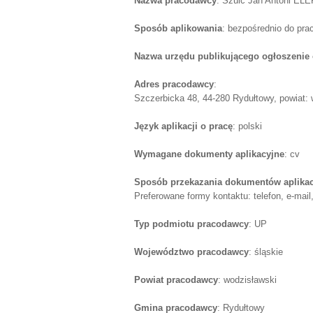
Nazwa pracodawcy
: Szulc Jan Antoni E
Sposób aplikowania
: bezpośrednio do pr
Nazwa urzędu publikującego ogłoszenie 
Adres pracodawcy
:
Szczerbicka 48, 44-280 Rydułtowy, powiat: 
Język aplikacji o pracę
: polski
Wymagane dokumenty aplikacyjne
: cv
Sposób przekazania dokumentów aplika
Preferowane formy kontaktu: telefon, e-mail,
Typ podmiotu pracodawcy
: UP
Województwo pracodawcy
: śląskie
Powiat pracodawcy
: wodzisławski
Gmina pracodawcy
: Rydułtowy