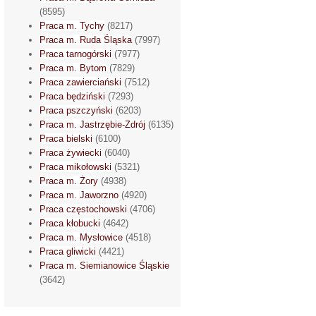
(8595)
Praca m. Tychy
(8217)
Praca m. Ruda Śląska
(7997)
Praca tarnogórski
(7977)
Praca m. Bytom
(7829)
Praca zawierciański
(7512)
Praca będziński
(7293)
Praca pszczyński
(6203)
Praca m. Jastrzębie-Zdrój
(6135)
Praca bielski
(6100)
Praca żywiecki
(6040)
Praca mikołowski
(5321)
Praca m. Żory
(4938)
Praca m. Jaworzno
(4920)
Praca częstochowski
(4706)
Praca kłobucki
(4642)
Praca m. Mysłowice
(4518)
Praca gliwicki
(4421)
Praca m. Siemianowice Śląskie
(3642)