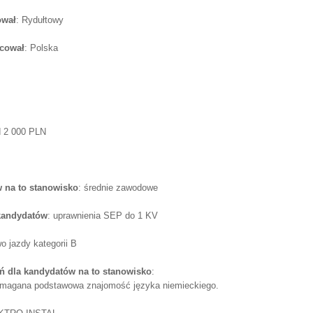
ował
: Rydułtowy
acował
: Polska
d 2 000 PLN
 na to stanowisko
: średnie zawodowe
 kandydatów
: uprawnienia SEP do 1 KV
wo jazdy kategorii B
 dla kandydatów na to stanowisko
:
ymagana podstawowa znajomość języka niemieckiego.