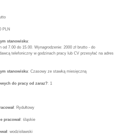
utto
00 PLN
tym stanowisku
:
h od 7.00 do 15.00. Wynagrodzenie: 2000 zł brutto - do
dawcą telefoniczny w godzinach pracy lub CV przesyłać na adres
tym stanowisku
: Czasowy ze stawką miesięczną
wych do pracy od zaraz?
: 1
pracował
: Rydułtowy
e pracował
: śląskie
ował
: wodzisławski