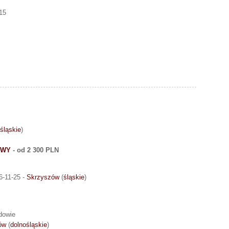
15
śląskie
)
OWY
- od 2 300 PLN
6-11-25 -
Skrzyszów
(
śląskie
)
dowie
ów
(
dolnośląskie
)