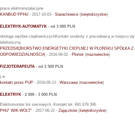
prace elektroinstalacyjne
KANBUD PPHU
- 2017-10-03 -
Starachowice
(
świętokrzyskie
)
ELEKTRYK-AUTOMATYK
- od 3 000 PLN
obsługa węzłów ciepłowniczychKontakt osobisty z pracodwacą w miejscu wy
telefoniczny
PRZEDSIĘBIORSTWO ENERGETYKI CIEPLNEJ W PŁOŃSKU SPÓŁKA Z
ODPOWIEDZIALNOŚCIĄ
- 2016-06-02 -
Płońsk
(
mazowieckie
)
FIZJOTERAPEUTA
- od 2 500 PLN
j.w.
kontakt przez PUP
- 2016-05-12 -
Warszawa
(
mazowieckie
)
ELEKTRYK
- 2 000 - 3 000 PLN
Elektromonter lini sieciowych. Kontakt tel. 691 678 395
PHU" WIK-WOLT"
- 2017-06-22 -
Zajączków
(
świętokrzyskie
)