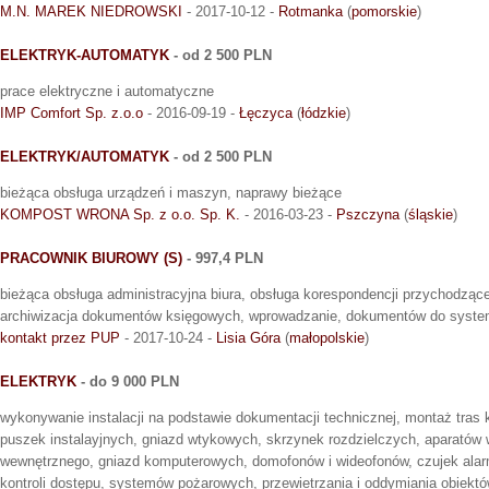
M.N. MAREK NIEDROWSKI
- 2017-10-12 -
Rotmanka
(
pomorskie
)
ELEKTRYK-AUTOMATYK
- od 2 500 PLN
prace elektryczne i automatyczne
IMP Comfort Sp. z.o.o
- 2016-09-19 -
Łęczyca
(
łódzkie
)
ELEKTRYK/AUTOMATYK
- od 2 500 PLN
bieżąca obsługa urządzeń i maszyn, naprawy bieżące
KOMPOST WRONA Sp. z o.o. Sp. K.
- 2016-03-23 -
Pszczyna
(
śląskie
)
PRACOWNIK BIUROWY (S)
- 997,4 PLN
bieżąca obsługa administracyjna biura, obsługa korespondencji przychodzące
archiwizacja dokumentów księgowych, wprowadzanie, dokumentów do syste
kontakt przez PUP
- 2017-10-24 -
Lisia Góra
(
małopolskie
)
ELEKTRYK
- do 9 000 PLN
wykonywanie instalacji na podstawie dokumentacji technicznej, montaż tras 
puszek instalayjnych, gniazd wtykowych, skrzynek rozdzielczych, aparatów w
wewnętrznego, gniazd komputerowych, domofonów i wideofonów, czujek al
kontroli dostępu, systemów pożarowych, przewietrzania i oddymiania obiekt