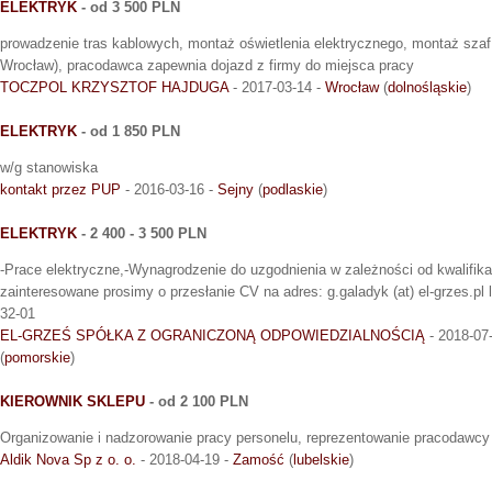
ELEKTRYK
- od 3 500 PLN
prowadzenie tras kablowych, montaż oświetlenia elektrycznego, montaż szaf
Wrocław), pracodawca zapewnia dojazd z firmy do miejsca pracy
TOCZPOL KRZYSZTOF HAJDUGA
- 2017-03-14 -
Wrocław
(
dolnośląskie
)
ELEKTRYK
- od 1 850 PLN
w/g stanowiska
kontakt przez PUP
- 2016-03-16 -
Sejny
(
podlaskie
)
ELEKTRYK
- 2 400 - 3 500 PLN
-Prace elektryczne,-Wynagrodzenie do uzgodnienia w zależności od kwalifika
zainteresowane prosimy o przesłanie CV na adres: g.galadyk (at) el-grzes.pl 
32-01
EL-GRZEŚ SPÓŁKA Z OGRANICZONĄ ODPOWIEDZIALNOŚCIĄ
- 2018-07
(
pomorskie
)
KIEROWNIK SKLEPU
- od 2 100 PLN
Organizowanie i nadzorowanie pracy personelu, reprezentowanie pracodawcy
Aldik Nova Sp z o. o.
- 2018-04-19 -
Zamość
(
lubelskie
)