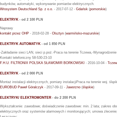
budynków, automatyki, wykonywanie pomiarów elektrycznych.
Wrosystem Deutschland Sp. z o.o.
- 2017-07-12 -
Gdańsk
(
pomorskie
)
ELEKTRYK
- od 2 100 PLN
Naprawy
kontakt przez OHP
- 2018-02-28 -
Olsztyn
(
warmińsko-mazurskie
)
ELEKTRYK AUTOMATYK
- od 1 850 PLN
-Zakładanie sieci LAN, sieci p.poż.-Praca na terenie Tczewa,-Wynagrodzenie
Kontakt telefoniczny 58-530-23-10
F.H.U. FILTRONIX POLSKA SŁAWOMIR BORKOWSKI
- 2016-10-04 -
Tcze
ELEKTRYK
- od 2 000 PLN
Montaż instalacji elektrycznych, pomiary instalacjiPraca na terenie woj. śląs
EUROBUD Paweł Góralczyk
- 2017-09-11 -
Jaworzno
(
śląskie
)
ELEKTRYK/ ELEKTROMONTER
- do 2 200 PLN
Wykształcenie: zawodowe; doświadczenie zawodowe: min. 2 lata; zakres obo
elektrycznych oraz systemów alarmowych i monitorujących; umowa zlecenie;
Leszczyny;