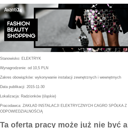
Stanowisko:
ELEKTRYK
Wynagrodzenie: od 10,5 PLN
Zakres obowiązków:
wykonywanie instalacji zewnętrznych i wewnętrnych
Data publikacji:
2015-11-30
Lokalizacja:
Radzionków
(
śląskie
)
Pracodawca:
ZAKŁAD INSTALACJI ELEKTRYCZNYCH CAGRO SPÓŁKA Z
ODPOWIEDZIALNOŚCIĄ
Ta oferta pracy może już nie być a