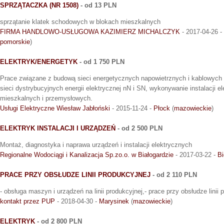
SPRZĄTACZKA (NR 1508)
- od 13 PLN
sprzątanie klatek schodowych w blokach mieszkalnych
FIRMA HANDLOWO-USŁUGOWA KAZIMIERZ MICHALCZYK
- 2017-04-26 -
pomorskie
)
ELEKTRYK/ENERGETYK
- od 1 750 PLN
Prace związane z budową sieci energetycznych napowietrznych i kablowych 
sieci dystrybucyjnych energii elektrycznej nN i SN, wykonywanie instalacji 
mieszkalnych i przemysłowych.
Usługi Elektryczne Wiesław Jabłoński
- 2015-11-24 -
Płock
(
mazowieckie
)
ELEKTRYK INSTALACJI I URZĄDZEŃ
- od 2 500 PLN
Montaż, diagnostyka i naprawa urządzeń i instalacji elektrycznych
Regionalne Wodociągi i Kanalizacja Sp.zo.o. w Białogardzie
- 2017-03-22 -
Bi
PRACE PRZY OBSŁUDZE LINII PRODUKCYJNEJ
- od 2 110 PLN
- obsługa maszyn i urządzeń na linii produkcyjnej,- prace przy obsłudze linii 
kontakt przez PUP
- 2018-04-30 -
Marysinek
(
mazowieckie
)
ELEKTRYK
- od 2 800 PLN