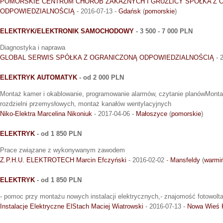
POMORSKIE CENTRUM CHORÓB ZAKAŹNYCH I GRUŹLICY SPÓŁKA Z 
ODPOWIEDZIALNOŚCIĄ
- 2016-07-13 -
Gdańsk
(
pomorskie
)
ELEKTRYK/ELEKTRONIK SAMOCHODOWY
- 3 500 - 7 000 PLN
Diagnostyka i naprawa
GLOBAL SERWIS SPÓŁKA Z OGRANICZONĄ ODPOWIEDZIALNOŚCIĄ
- 
ELEKTRYK AUTOMATYK
- od 2 000 PLN
Montaż kamer i okablowanie, programowanie alarmów, czytanie planówMontaż
rozdzielni przemysłowych, montaż kanałów wentylacyjnych
Niko-Elektra Marcelina Nikoniuk
- 2017-04-06 -
Małoszyce
(
pomorskie
)
ELEKTRYK
- od 1 850 PLN
Prace związane z wykonywanym zawodem
Z.P.H.U. ELEKTROTECH Marcin Efczyński
- 2016-02-02 -
Mansfeldy
(
warmi
ELEKTRYK
- od 1 850 PLN
- pomoc przy montażu nowych instalacji elektrycznych,- znajomość fotowolta
Instalacje Elektryczne ElStach Maciej Wiatrowski
- 2016-07-13 -
Nowa Wieś 