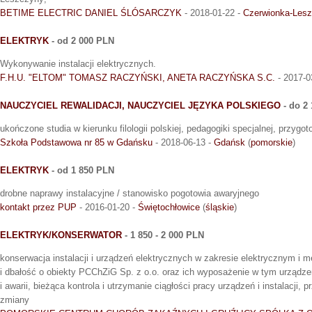
BETIME ELECTRIC DANIEL ŚLÓSARCZYK
- 2018-01-22 -
Czerwionka-Les
ELEKTRYK
- od 2 000 PLN
Wykonywanie instalacji elektrycznych.
F.H.U. "ELTOM" TOMASZ RACZYŃSKI, ANETA RACZYŃSKA S.C.
- 2017-0
NAUCZYCIEL REWALIDACJI, NAUCZYCIEL JĘZYKA POLSKIEGO
- do 2
ukończone studia w kierunku filologii polskiej, pedagogiki specjalnej, przyg
Szkoła Podstawowa nr 85 w Gdańsku
- 2018-06-13 -
Gdańsk
(
pomorskie
)
ELEKTRYK
- od 1 850 PLN
drobne naprawy instalacyjne / stanowisko pogotowia awaryjnego
kontakt przez PUP
- 2016-01-20 -
Świętochłowice
(
śląskie
)
ELEKTRYK/KONSERWATOR
- 1 850 - 2 000 PLN
konserwacja instalacji i urządzeń elektrycznych w zakresie elektrycznym i 
i dbałość o obiekty PCChZiG Sp. z o.o. oraz ich wyposażenie w tym urządze
i awarii, bieżąca kontrola i utrzymanie ciągłości pracy urządzeń i instalacji,
zmiany