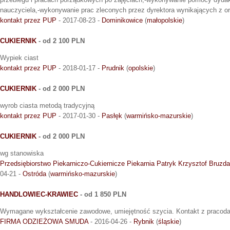
nauczyciela,-wykonywanie prac zleconych przez dyrektora wynikających z org
kontakt przez PUP
- 2017-08-23 -
Dominikowice
(
małopolskie
)
CUKIERNIK
- od 2 100 PLN
Wypiek ciast
kontakt przez PUP
- 2018-01-17 -
Prudnik
(
opolskie
)
CUKIERNIK
- od 2 000 PLN
wyrob ciasta metodą tradycyjną
kontakt przez PUP
- 2017-01-30 -
Pasłęk
(
warmińsko-mazurskie
)
CUKIERNIK
- od 2 000 PLN
wg stanowiska
Przedsiębiorstwo Piekarniczo-Cukiernicze Piekarnia Patryk Krzysztof Bruzda
04-21 -
Ostróda
(
warmińsko-mazurskie
)
HANDLOWIEC-KRAWIEC
- od 1 850 PLN
Wymagane wykształcenie zawodowe, umiejętność szycia. Kontakt z pracoda
FIRMA ODZIEŻOWA SMUDA
- 2016-04-26 -
Rybnik
(
śląskie
)