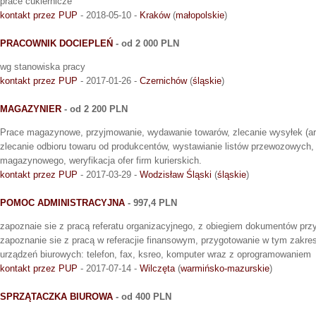
prace cukiernicze
kontakt przez PUP
- 2018-05-10 -
Kraków
(
małopolskie
)
PRACOWNIK DOCIEPLEŃ
- od 2 000 PLN
wg stanowiska pracy
kontakt przez PUP
- 2017-01-26 -
Czernichów
(
śląskie
)
MAGAZYNIER
- od 2 200 PLN
Prace magazynowe, przyjmowanie, wydawanie towarów, zlecanie wysyłek (a
zlecanie odbioru towaru od produkcentów, wystawianie listów przewozowych
magazynowego, weryfikacja ofer firm kurierskich.
kontakt przez PUP
- 2017-03-29 -
Wodzisław Śląski
(
śląskie
)
POMOC ADMINISTRACYJNA
- 997,4 PLN
zapoznaie sie z pracą referatu organizacyjnego, z obiegiem dokumentów pr
zapoznanie sie z pracą w referacjie finansowym, przygotowanie w tym zakr
urządzeń biurowych: telefon, fax, ksreo, komputer wraz z oprogramowaniem
kontakt przez PUP
- 2017-07-14 -
Wilczęta
(
warmińsko-mazurskie
)
SPRZĄTACZKA BIUROWA
- od 400 PLN