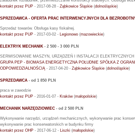
załadunek rozładunek, przemieszczanie konstrukcji stalowych. Obsługa wó
kontakt przez PUP
- 2017-08-28 -
Ząbkowice Śląskie
(
dolnośląskie
)
SPRZEDAWCA - OFERTA PRAC INTERWENCYJNYCH DLA BEZROBOTN
Sprzedaż towarów. Obsługa kasy fiskalnej.
kontakt przez PUP
- 2017-03-02 -
Legionowo
(
mazowieckie
)
ELEKTRYK MECHANIK
- 2 500 - 3 000 PLN
SERWISOWANIE MASZYN, URZĄDZEŃ I INSTALACJI ELEKTRYCZNYCH
GRUPA PEP - BIOMASA ENERGETYCZNA POŁUDNIE SPÓŁKA Z OGRAN
ODPOWIEDZIALNOŚCIĄ
- 2017-04-20 -
Ząbkowice Śląskie
(
dolnośląskie
)
SPRZEDAWCA
- od 1 850 PLN
praca w zawodzie
kontakt przez PUP
- 2016-01-07 -
Kraków
(
małopolskie
)
MECHANIK NARZĘDZIOWIEC
- od 2 500 PLN
Wykonywanie narzędzi, urządzeń mechanicznych, wykonywanie prac konserw
wykonywanie prac konserwatorskich w budynku firmy
kontakt przez OHP
- 2017-06-12 -
Liszki
(
małopolskie
)