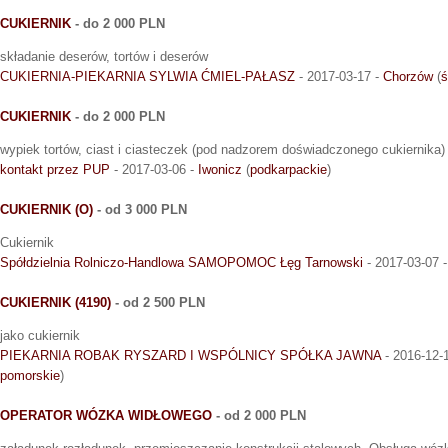
CUKIERNIK
- do 2 000 PLN
składanie deserów, tortów i deserów
CUKIERNIA-PIEKARNIA SYLWIA ĆMIEL-PAŁASZ
- 2017-03-17 -
Chorzów
(
ś
CUKIERNIK
- do 2 000 PLN
wypiek tortów, ciast i ciasteczek (pod nadzorem doświadczonego cukiernika)
kontakt przez PUP
- 2017-03-06 -
Iwonicz
(
podkarpackie
)
CUKIERNIK (O)
- od 3 000 PLN
Cukiernik
Spółdzielnia Rolniczo-Handlowa SAMOPOMOC Łęg Tarnowski
- 2017-03-07 
CUKIERNIK (4190)
- od 2 500 PLN
jako cukiernik
PIEKARNIA ROBAK RYSZARD I WSPÓLNICY SPÓŁKA JAWNA
- 2016-12-
pomorskie
)
OPERATOR WÓZKA WIDŁOWEGO
- od 2 000 PLN