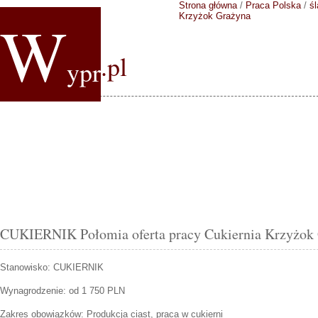
Strona główna
/
Praca Polska
/
śl
W
Krzyżok Grażyna
.pl
ypr
CUKIERNIK Połomia oferta pracy Cukiernia Krzyżok
Stanowisko:
CUKIERNIK
Wynagrodzenie: od 1 750 PLN
Zakres obowiązków:
Produkcja ciast, praca w cukierni