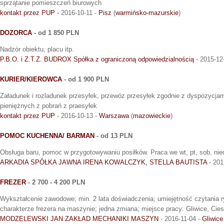
sprzątanie pomieszczeń biurowych
kontakt przez PUP
- 2016-10-11 -
Pisz
(
warmińsko-mazurskie
)
DOZORCA
- od 1 850 PLN
Nadzór obiektu, placu itp.
P.B.O. i Z.T.Z. BUDROX Spółka z ograniczoną odpowiedzialnością
- 2015-12
KURIER/KIEROWCA
- od 1 900 PLN
Załadunek i rozladunek przesyłek, przewóz przesyłek zgodnie z dyspozycjam
pieniężnych z pobrań z praesyłek
kontakt przez PUP
- 2016-10-13 -
Warszawa
(
mazowieckie
)
POMOC KUCHENNA/ BARMAN
- od 13 PLN
Obsługa baru, pomoc w przygotowywaniu posiłków. Praca we wt, pt, sob, nie
ARKADIA SPÓŁKA JAWNA IRENA KOWALCZYK, STELLA BAUTISTA
- 201
FREZER
- 2 700 - 4 200 PLN
Wykształcenie zawodowe; min. 2 lata doświadczenia; umiejętność czytania 
charakterze frezera na maszynie; jedna zmiana; miejsce pracy: Gliwice, Cie
MODZELEWSKI JAN ZAKŁAD MECHANIKI MASZYN
- 2016-11-04 -
Gliwice