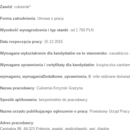
Zawód
: cukiernik*
Forma zatrudnienia
: Umowa o pracę
Wysokość wynagrodzenia i typ stawki
: od 1 750 PLN
Data rozpoczęcia pracy
: 15.12.2015
Wymagane wykształcenie dla kandydatów na to stanowisko
: zasadnicze
Wymagane uprawnienia / certyfikaty dla kandydatów
: książeczka sanitar
wymagania_wymaganiaDodatkowe_uprawnienia_0
: mile widziane doświad
Nazwa pracodawcy
: Cukiernia Krzyżok Grażyna
Sposób aplikowania
: bezpośrednio do pracodawcy
Nazwa urzędu publikującego ogłoszenie o pracę
: Powiatowy Urząd Pracy 
Adres pracodawcy
:
Centralna 98, 44-323 Połomia, powiat: wodzisławski, woj: śląskie