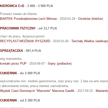
KIEROWCA C+E
- 3 000 - 3 500 PLN
Przewóz towaru do klienta
BARTEK Przedsiębiorstwo Lech Witman
- 2018-01-29 -
Ozorków
(
łódzkie
)
PRACOWNIK FIZYCZNY
- od 13,7 PLN
chęci do pracy, dyspozycyjność
RECYPLAST-WOŹNIAK RYSZARD
- 2018-01-04 -
Tarchały Wielkie
(
wielkopo
SPRZĄTACZKA
- 997,4 PLN
w/g stanowiska
kontakt przez PUP
- 2016-06-07 -
Sejny
(
podlaskie
)
CUKIERNIK
- do 2 000 PLN
wykształcenie min. średnie gastronomia, staż pracy min. 2 lata na w/w stan
i dekorowanie tortów, praca również samodzielna,
Wypiek Ciast Domowych "Marzenie" Marzena Gawlik
- 2017-04-25 -
Marianó
CUKIERNIK
- od 2 300 PLN