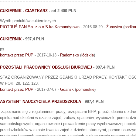
CUKIERNIK - CIASTKARZ
- od 2 400 PLN
Wyrób produktów cukierniczych
PIOTRUŚ PAN Sp. z o.o S-ka Komandytowa
- 2016-08-29 -
Żurawica
(
podka
CUKIERNIK
- 997,4 PLN
ps
kontakt przez PUP
- 2017-10-13 -
Radomsko
(
łódzkie
)
POZOSTALI PRACOWNICY OBSŁUGI BIUROWEJ
- 997,4 PLN
STAŻ ORGANIZOWANY PRZEZ GDAŃSKI URZĄD PRACY. KONTAKT OSO
W POK. 28, 122, 123.
kontakt przez PUP
- 2017-07-07 -
Gdańsk
(
pomorskie
)
ASYSTENT NAUCZYCIELA PRZEDSZKOLA
- 997,4 PLN
-zapoznanie się z regulaminem pracy, przepisami BHP, p. poż.-dbanie o zdro
opieka nad dziećmi w czasie zajęć, zabaw, spacerów, wycieczek, pomoc dz
samoobsługowych,-organizowanie i prowadzenie pracy wychowawczej i opiek
przedszkolaków w czasie trwania zajęć z dziećmi starszymi,-pomoc nauczyc
przebiegu i pracach porządkowych po zajęciach,-wykonywanie pomocy dyda