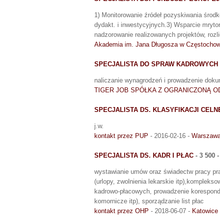
1) Monitorowanie źródeł pozyskiwania środ
dydakt. i inwestycyjnych.3) Wsparcie mryto
nadzorowanie realizowanych projektów, rozli
Akademia im. Jana Długosza w Częstochow
SPECJALISTA DO SPRAW KADROWYCH
naliczanie wynagrodzeń i prowadzenie doku
TIGER JOB SPÓŁKA Z OGRANICZONĄ 
SPECJALISTA DS. KLASYFIKACJI CELNE
j.w.
kontakt przez PUP
- 2016-02-16 -
Warszaw
SPECJALISTA DS. KADR I PŁAC
- 3 500 
wystawianie umów oraz świadectw pracy p
(urlopy, zwolnienia lekarskie itp),komplek
kadrowo-płacowych, prowadzenie koresponde
komornicze itp), sporządzanie list płac
kontakt przez OHP
- 2018-06-07 -
Katowice