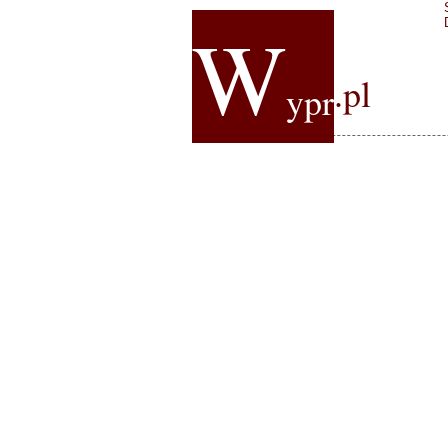
W
.pl
ypr