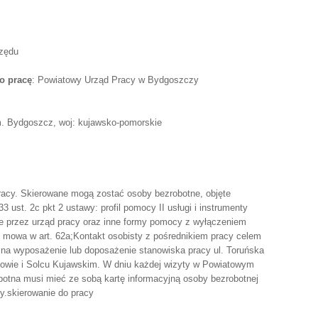
rzędu
o pracę
: Powiatowy Urząd Pracy w Bydgoszczy
m. Bydgoszcz, woj: kujawsko-pomorskie
racy. Skierowane mogą zostać osoby bezrobotne, objęte
 ust. 2c pkt 2 ustawy: profil pomocy II usługi i instrumenty
ne przez urząd pracy oraz inne formy pomocy z wyłączeniem
m mowa w art. 62a;Kontakt osobisty z pośrednikiem pracy celem
 na wyposażenie lub doposażenie stanowiska pracy ul. Toruńska
onowie i Solcu Kujawskim. W dniu każdej wizyty w Powiatowym
otna musi mieć ze sobą kartę informacyjną osoby bezrobotnej
y.skierowanie do pracy