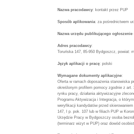
Nazwa pracodawcy
: kontakt przez PUP
Sposób aplikowania
: za pośrednictwem u
Nazwa urzędu publikującego ogłoszenie 
Adres pracodawcy
:
Toruńska 147, 85-950 Bydgoszcz, powiat: 
Język aplikacji o pracę
: polski
Wymagane dokumenty aplikacyjne
:
Oferta w ramach doposażenia stanowiska p
określonym profilem pomocy zgodnie z art. 33
rynku pracy, działania aktywizacyjne zleco
Programu Aktywizacja i Integracja, o który
weryfikacji kandydatów przed skierowaniem
147, I p. pok. 107 lub w filiach PUP w Kor
Urzędzie Pracy w Bydgoszczy osoba bezrob
(terminarz wizyt w PUP) oraz dowód osobist