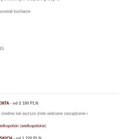
ozostali kucharze
15
ENTA
- od 2 100 PLN
 średnie lub wyższe (mile widziane zarządzanie i
elkopolski
(
wielkopolskie
)
SKICH
- od 1 220 PLN