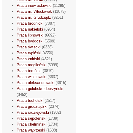
Praca inowrocławski
(11295)
Praca m. Włocławek
(11079)
Praca m. Grudziądz
(9261)
Praca brodnicki
(7087)
Praca nakielski
(6964)
Praca lipnowski
(6692)
Praca bydgoski
(6509)
Praca świecki
(6338)
Praca rypiński
(4556)
Praca żniński
(4521)
Praca mogileński
(3999)
Praca toruński
(3819)
Praca włocławski
(3637)
Praca aleksandrowski
(3615)
Praca golubsko-dobrzyński
(3452)
Praca tucholski
(2517)
Praca grudziądzki
(2374)
Praca radziejowski
(1932)
Praca sępoleński
(1739)
Praca chełmiński
(1734)
Praca wąbrzeski
(1608)