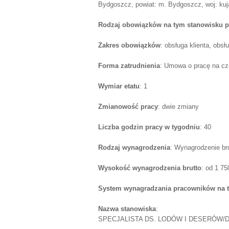
Bydgoszcz, powiat: m. Bydgoszcz, woj: ku
Rodzaj obowiązków na tym stanowisku p
Zakres obowiązków
: obsługa klienta, obs
Forma zatrudnienia
: Umowa o pracę na cz
Wymiar etatu
: 1
Zmianowość pracy
: dwie zmiany
Liczba godzin pracy w tygodniu
: 40
Rodzaj wynagrodzenia
: Wynagrodzenie br
Wysokość wynagrodzenia brutto
: od 1 7
System wynagradzania pracowników na 
Nazwa stanowiska
:
SPECJALISTA DS. LODÓW I DESERÓW/D