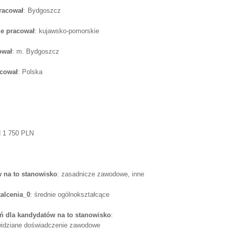
pracował
: Bydgoszcz
e pracował
: kujawsko-pomorskie
ował
: m. Bydgoszcz
acował
: Polska
d 1 750 PLN
 na to stanowisko
: zasadnicze zawodowe, inne
alcenia_0
: średnie ogólnokształcące
 dla kandydatów na to stanowisko
:
 widziane doświadczenie zawodowe