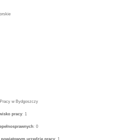
orskie
 Pracy w Bydgoszczy
wisko pracy
: 1
iepełnosprawnych
: 0
w powiatowym urzędzie pracy
: 1