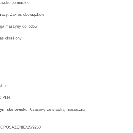
jawsko-pomorskie
racy
: Zakres obowiązków
ługa maszyny do lodów
as określony
utto
50 PLN
tym stanowisku
: Czasowy ze stawką miesięczną
OPOSAŻENIE/15/9250