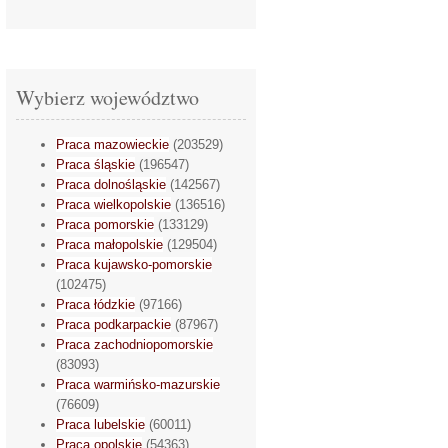
Wybierz województwo
Praca mazowieckie
(203529)
Praca śląskie
(196547)
Praca dolnośląskie
(142567)
Praca wielkopolskie
(136516)
Praca pomorskie
(133129)
Praca małopolskie
(129504)
Praca kujawsko-pomorskie
(102475)
Praca łódzkie
(97166)
Praca podkarpackie
(87967)
Praca zachodniopomorskie
(83093)
Praca warmińsko-mazurskie
(76609)
Praca lubelskie
(60011)
Praca opolskie
(54363)