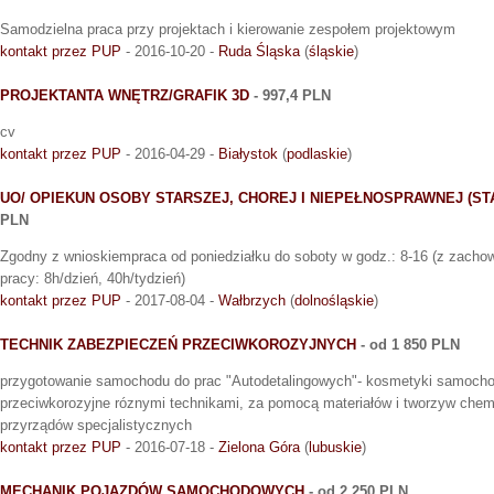
Samodzielna praca przy projektach i kierowanie zespołem projektowym
kontakt przez PUP
- 2016-10-20 -
Ruda Śląska
(
śląskie
)
PROJEKTANTA WNĘTRZ/GRAFIK 3D
- 997,4 PLN
cv
kontakt przez PUP
- 2016-04-29 -
Białystok
(
podlaskie
)
UO/ OPIEKUN OSOBY STARSZEJ, CHOREJ I NIEPEŁNOSPRAWNEJ (ST
PLN
Zgodny z wnioskiempraca od poniedziałku do soboty w godz.: 8-16 (z zach
pracy: 8h/dzień, 40h/tydzień)
kontakt przez PUP
- 2017-08-04 -
Wałbrzych
(
dolnośląskie
)
TECHNIK ZABEZPIECZEŃ PRZECIWKOROZYJNYCH
- od 1 850 PLN
przygotowanie samochodu do prac "Autodetalingowych"- kosmetyki samocho
przeciwkorozyjne róznymi technikami, za pomocą materiałów i tworzyw chem
przyrządów specjalistycznych
kontakt przez PUP
- 2016-07-18 -
Zielona Góra
(
lubuskie
)
MECHANIK POJAZDÓW SAMOCHODOWYCH
- od 2 250 PLN