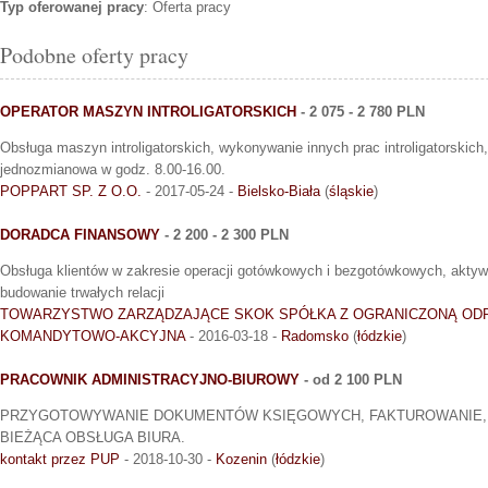
Typ oferowanej pracy
: Oferta pracy
Podobne oferty pracy
OPERATOR MASZYN INTROLIGATORSKICH
- 2 075 - 2 780 PLN
Obsługa maszyn introligatorskich, wykonywanie innych prac introligatorskich,
jednozmianowa w godz. 8.00-16.00.
POPPART SP. Z O.O.
- 2017-05-24 -
Bielsko-Biała
(
śląskie
)
DORADCA FINANSOWY
- 2 200 - 2 300 PLN
Obsługa klientów w zakresie operacji gotówkowych i bezgotówkowych, akty
budowanie trwałych relacji
TOWARZYSTWO ZARZĄDZAJĄCE SKOK SPÓŁKA Z OGRANICZONĄ OD
KOMANDYTOWO-AKCYJNA
- 2016-03-18 -
Radomsko
(
łódzkie
)
PRACOWNIK ADMINISTRACYJNO-BIUROWY
- od 2 100 PLN
PRZYGOTOWYWANIE DOKUMENTÓW KSIĘGOWYCH, FAKTUROWANIE, 
BIEŻĄCA OBSŁUGA BIURA.
kontakt przez PUP
- 2018-10-30 -
Kozenin
(
łódzkie
)