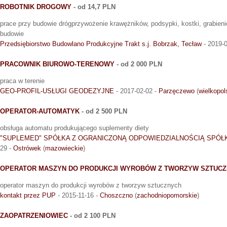
ROBOTNIK DROGOWY
- od 14,7 PLN
prace przy budowie drógprzywożenie krawężników, podsypki, kostki, grabien
budowie
Przedsiębiorstwo Budowlano Produkcyjne Trakt s.j. Bobrzak, Tecław
- 2019-
PRACOWNIK BIUROWO-TERENOWY
- od 2 000 PLN
praca w terenie
GEO-PROFIL-USŁUGI GEODEZYJNE
- 2017-02-02 -
Parzęczewo
(
wielkopol
OPERATOR-AUTOMATYK
- od 2 500 PLN
obsługa automatu produkującego suplementy diety
"SUPLEMED" SPÓŁKA Z OGRANICZONĄ ODPOWIEDZIALNOŚCIĄ SPÓ
29 -
Ostrówek
(
mazowieckie
)
OPERATOR MASZYN DO PRODUKCJI WYROBÓW Z TWORZYW SZTUC
operator maszyn do produkcji wyrobów z tworzyw sztucznych
kontakt przez PUP
- 2015-11-16 -
Choszczno
(
zachodniopomorskie
)
ZAOPATRZENIOWIEC
- od 2 100 PLN