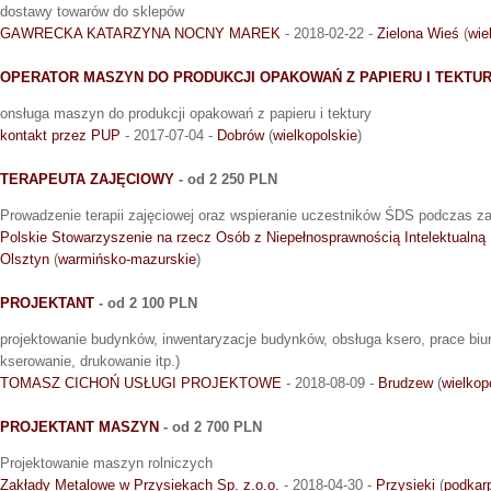
dostawy towarów do sklepów
GAWRECKA KATARZYNA NOCNY MAREK
- 2018-02-22 -
Zielona Wieś
(
wie
OPERATOR MASZYN DO PRODUKCJI OPAKOWAŃ Z PAPIERU I TEKTU
onsługa maszyn do produkcji opakowań z papieru i tektury
kontakt przez PUP
- 2017-07-04 -
Dobrów
(
wielkopolskie
)
TERAPEUTA ZAJĘCIOWY
- od 2 250 PLN
Prowadzenie terapii zajęciowej oraz wspieranie uczestników ŚDS podczas za
Polskie Stowarzyszenie na rzecz Osób z Niepełnosprawnością Intelektualną 
Olsztyn
(
warmińsko-mazurskie
)
PROJEKTANT
- od 2 100 PLN
projektowanie budynków, inwentaryzacje budynków, obsługa ksero, prace biu
kserowanie, drukowanie itp.)
TOMASZ CICHOŃ USŁUGI PROJEKTOWE
- 2018-08-09 -
Brudzew
(
wielkop
PROJEKTANT MASZYN
- od 2 700 PLN
Projektowanie maszyn rolniczych
Zakłady Metalowe w Przysiekach Sp. z.o.o.
- 2018-04-30 -
Przysieki
(
podkar