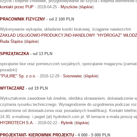
szycie i klejenie cholewek, przygotowywanie do szycia i klejenia elementów 
kontakt przez PUP
- 2018-04-25 -
Myszków
(
śląskie
)
PRACOWNIK FIZYCZNY
- od 2 100 PLN
Wykonywanie wykopów, układanie kostki brukowej, ściąganie nawierzchni
ZAKŁAD USŁUGOWO-PRODUKCYJNO-HANDLOWY "HYDROGAZ" WŁODZ
Ruda Śląska
(
śląskie
)
SPRZĄTACZKA
- od 13 PLN
sprzątanie biur oraz pomieszczeń socjalnych, sporzątanie magazynu (zami
posadzki)
"PULIRE" Sp. z o.o.
- 2016-12-29 -
Sosnowiec
(
śląskie
)
WYTACZARZ
- od 19 PLN
Wykształcenie zawodowe lub średnie, obróbka skrawaniem, doświadczenie w
czytrania rysunku technicznego. Wynagrodzenie do uzgodnienia podczas roz
uzależnione od doświadczenia oraz posiadanych kwalifikacji. Kontakt telefn
14.30, e-mailowy: i.pegiel (at) hydrotech.com.pl. W temacie e-maila proszę wp
HYDROTECH S.A.
- 2018-02-22 -
Rybnik
(
śląskie
)
PROJEKTANT- KIEROWNIK PROJEKTU
- 4 000 - 5 000 PLN