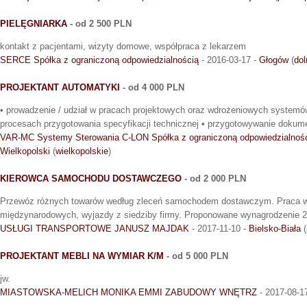
PIELĘGNIARKA
- od 2 500 PLN
kontakt z pacjentami, wizyty domowe, współpraca z lekarzem
SERCE Spółka z ograniczoną odpowiedzialnością
- 2016-03-17 -
Głogów
(
dol
PROJEKTANT AUTOMATYKI
- od 4 000 PLN
• prowadzenie / udział w pracach projektowych oraz wdrożeniowych systemó
procesach przygotowania specyfikacji technicznej • przygotowywanie dokume
VAR-MC Systemy Sterowania C-LON Spółka z ograniczoną odpowiedzialnośc
Wielkopolski
(
wielkopolskie
)
KIEROWCA SAMOCHODU DOSTAWCZEGO
- od 2 000 PLN
Przewóz różnych towarów według zleceń samochodem dostawczym. Praca w 
międzynarodowych, wyjazdy z siedziby firmy. Proponowane wynagrodzenie 20
USŁUGI TRANSPORTOWE JANUSZ MAJDAK
- 2017-11-10 -
Bielsko-Biała
(
PROJEKTANT MEBLI NA WYMIAR K/M
- od 5 000 PLN
jw.
MIASTOWSKA-MELICH MONIKA EMMI ZABUDOWY WNĘTRZ
- 2017-08-1