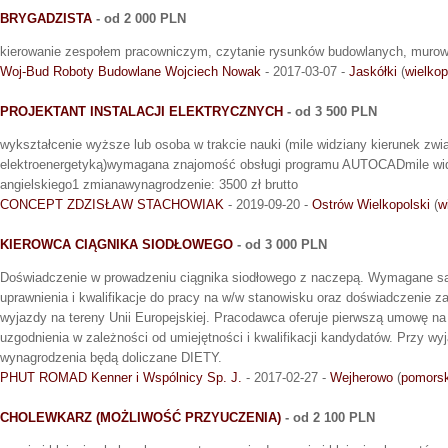
BRYGADZISTA
- od 2 000 PLN
kierowanie zespołem pracowniczym, czytanie rysunków budowlanych, murow
Woj-Bud Roboty Budowlane Wojciech Nowak
- 2017-03-07 -
Jaskółki
(
wielkop
PROJEKTANT INSTALACJI ELEKTRYCZNYCH
- od 3 500 PLN
wykształcenie wyższe lub osoba w trakcie nauki (mile widziany kierunek zwi
elektroenergetyką)wymagana znajomość obsługi programu AUTOCADmile wi
angielskiego1 zmianawynagrodzenie: 3500 zł brutto
CONCEPT ZDZISŁAW STACHOWIAK
- 2019-09-20 -
Ostrów Wielkopolski
(
w
KIEROWCA CIĄGNIKA SIODŁOWEGO
- od 3 000 PLN
Doświadczenie w prowadzeniu ciągnika siodłowego z naczepą. Wymagane są
uprawnienia i kwalifikacje do pracy na w/w stanowisku oraz doświadczenie z
wyjazdy na tereny Unii Europejskiej. Pracodawca oferuje pierwszą umowę n
uzgodnienia w zależności od umiejętności i kwalifikacji kandydatów. Przy wy
wynagrodzenia będą doliczane DIETY.
PHUT ROMAD Kenner i Wspólnicy Sp. J.
- 2017-02-27 -
Wejherowo
(
pomorsk
CHOLEWKARZ (MOŻLIWOŚĆ PRZYUCZENIA)
- od 2 100 PLN