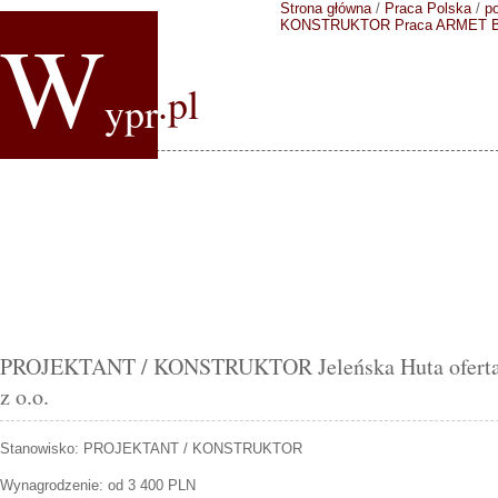
Strona główna
/
Praca Polska
/
p
W
KONSTRUKTOR
Praca ARMET BI
.pl
ypr
PROJEKTANT / KONSTRUKTOR Jeleńska Huta oferta
z o.o.
Stanowisko:
PROJEKTANT / KONSTRUKTOR
Wynagrodzenie: od 3 400 PLN