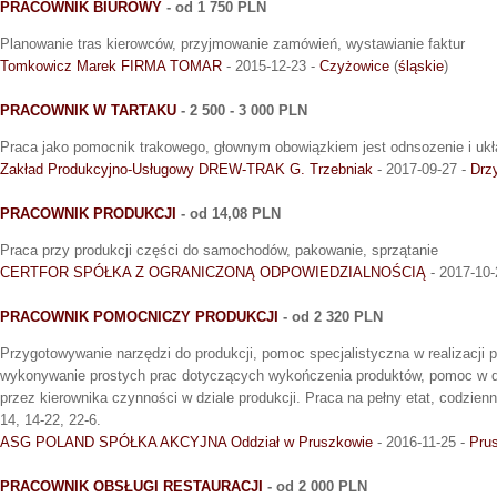
PRACOWNIK BIUROWY
- od 1 750 PLN
Planowanie tras kierowców, przyjmowanie zamówień, wystawianie faktur
Tomkowicz Marek FIRMA TOMAR
- 2015-12-23 -
Czyżowice
(
śląskie
)
PRACOWNIK W TARTAKU
- 2 500 - 3 000 PLN
Praca jako pomocnik trakowego, głownym obowiązkiem jest odnsozenie i uk
Zakład Produkcyjno-Usługowy DREW-TRAK G. Trzebniak
- 2017-09-27 -
Drz
PRACOWNIK PRODUKCJI
- od 14,08 PLN
Praca przy produkcji części do samochodów, pakowanie, sprzątanie
CERTFOR SPÓŁKA Z OGRANICZONĄ ODPOWIEDZIALNOŚCIĄ
- 2017-10-
PRACOWNIK POMOCNICZY PRODUKCJI
- od 2 320 PLN
Przygotowywanie narzędzi do produkcji, pomoc specjalistyczna w realizacji
wykonywanie prostych prac dotyczących wykończenia produktów, pomoc w dz
przez kierownika czynności w dziale produkcji. Praca na pełny etat, codzienn
14, 14-22, 22-6.
ASG POLAND SPÓŁKA AKCYJNA Oddział w Pruszkowie
- 2016-11-25 -
Pru
PRACOWNIK OBSŁUGI RESTAURACJI
- od 2 000 PLN