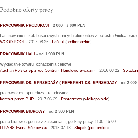
Podobne oferty pracy
PRACOWNIK PRODUKCJI
- 2 000 - 3 000 PLN
Laminowanie misek basenowych i innych elementów z poliestru.Giełda pracy
WOOD-POOL
- 2017-08-25 -
Łańcut
(
podkarpackie
)
PRACOWNIK HALI
- od 1 900 PLN
Wykładanie towaru; oznaczenia cenowe
Auchan Polska Sp.z o.o Centrum Handlowe Swadzim
- 2016-08-22 -
Swadzi
PRACOWNIK DS. SPRZEDAŻY ( REFERENT DS. SPRZEDAŻY
- od 2 000
pracownik ds. sprzedaży - refudowane
kontakt przez PUP
- 2017-06-29 -
Rostarzewo
(
wielkopolskie
)
PRACOWNIK BIUROWY
- od 2 500 PLN
prace biurowe zgodnie z zaleceniami; godziny pracy: 8.00- 16.00
ITRANS Iwona Sójkowska
- 2018-07-18 -
Słupsk
(
pomorskie
)