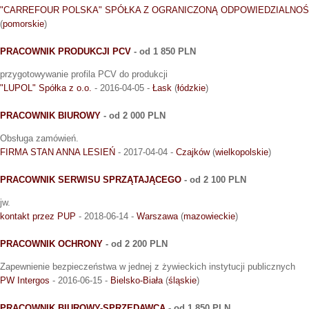
"CARREFOUR POLSKA" SPÓŁKA Z OGRANICZONĄ ODPOWIEDZIALNOŚ
(
pomorskie
)
PRACOWNIK PRODUKCJI PCV
- od 1 850 PLN
przygotowywanie profila PCV do produkcji
"LUPOL" Spółka z o.o.
- 2016-04-05 -
Łask
(
łódzkie
)
PRACOWNIK BIUROWY
- od 2 000 PLN
Obsługa zamówień.
FIRMA STAN ANNA LESIEŃ
- 2017-04-04 -
Czajków
(
wielkopolskie
)
PRACOWNIK SERWISU SPRZĄTAJĄCEGO
- od 2 100 PLN
jw.
kontakt przez PUP
- 2018-06-14 -
Warszawa
(
mazowieckie
)
PRACOWNIK OCHRONY
- od 2 200 PLN
Zapewnienie bezpieczeństwa w jednej z żywieckich instytucji publicznych
PW Intergos
- 2016-06-15 -
Bielsko-Biała
(
śląskie
)
PRACOWNIK BIUROWY-SPRZEDAWCA
- od 1 850 PLN