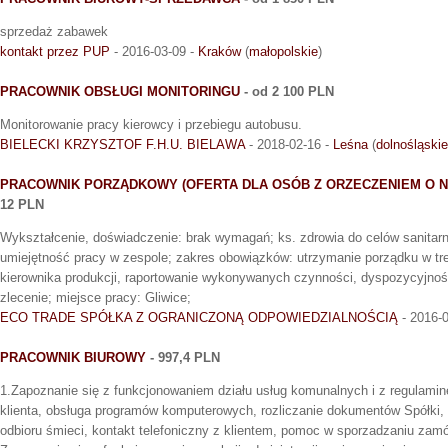
sprzedaż zabawek
kontakt przez PUP
- 2016-03-09 -
Kraków
(
małopolskie
)
PRACOWNIK OBSŁUGI MONITORINGU
- od 2 100 PLN
Monitorowanie pracy kierowcy i przebiegu autobusu.
BIELECKI KRZYSZTOF F.H.U. BIELAWA
- 2018-02-16 -
Leśna
(
dolnośląskie
PRACOWNIK PORZĄDKOWY (OFERTA DLA OSÓB Z ORZECZENIEM O 
12 PLN
Wykształcenie, doświadczenie: brak wymagań; ks. zdrowia do celów sanitar
umiejętność pracy w zespole; zakres obowiązków: utrzymanie porządku w t
kierownika produkcji, raportowanie wykonywanych czynności, dyspozycyjno
zlecenie; miejsce pracy: Gliwice;
ECO TRADE SPÓŁKA Z OGRANICZONĄ ODPOWIEDZIALNOŚCIĄ
- 2016-
PRACOWNIK BIUROWY
- 997,4 PLN
1.Zapoznanie się z funkcjonowaniem działu usług komunalnych i z regulamin
klienta, obsługa programów komputerowych, rozliczanie dokumentów Spółki,
odbioru śmieci, kontakt telefoniczny z klientem, pomoc w sporzadzaniu zamó