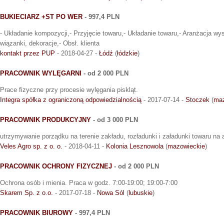
BUKIECIARZ +ST PO WER
- 997,4 PLN
- Układanie kompozycji,- Przyjęcie towaru,- Układanie towaru,- Aranżacja w
wiązanki, dekoracje,- Obsł. klienta
kontakt przez PUP
- 2018-04-27 -
Łódź
(
łódzkie
)
PRACOWNIK WYLĘGARNI
- od 2 000 PLN
Prace fizyczne przy procesie wylęgania piskląt.
Integra spółka z ograniczoną odpowiedzialnością
- 2017-07-14 -
Stoczek
(
maz
PRACOWNIK PRODUKCYJNY
- od 3 000 PLN
utrzymywanie porządku na terenie zakładu, rozładunki i załadunki towaru na 
Veles Agro sp. z o. o.
- 2018-04-11 -
Kolonia Lesznowola
(
mazowieckie
)
PRACOWNIK OCHRONY FIZYCZNEJ
- od 2 000 PLN
Ochrona osób i mienia. Praca w godz. 7:00-19:00; 19:00-7:00
Skarem Sp. z o.o.
- 2017-07-18 -
Nowa Sól
(
lubuskie
)
PRACOWNIK BIUROWY
- 997,4 PLN