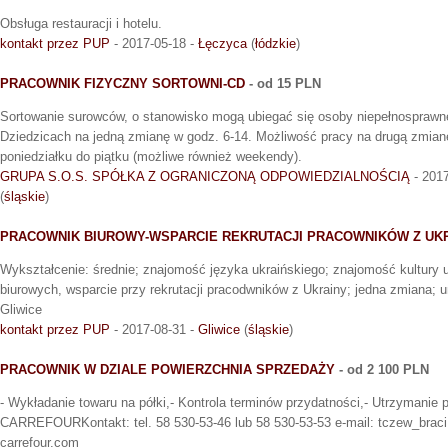
Obsługa restauracji i hotelu.
kontakt przez PUP
- 2017-05-18 -
Łęczyca
(
łódzkie
)
PRACOWNIK FIZYCZNY SORTOWNI-CD
- od 15 PLN
Sortowanie surowców, o stanowisko mogą ubiegać się osoby niepełnospraw
Dziedzicach na jedną zmianę w godz. 6-14. Możliwość pracy na drugą zmian
poniedziałku do piątku (możliwe również weekendy).
GRUPA S.O.S. SPÓŁKA Z OGRANICZONĄ ODPOWIEDZIALNOŚCIĄ
- 2017
(
śląskie
)
PRACOWNIK BIUROWY-WSPARCIE REKRUTACJI PRACOWNIKÓW Z UK
Wykształcenie: średnie; znajomość języka ukraińskiego; znajomość kultury 
biurowych, wsparcie przy rekrutacji pracodwników z Ukrainy; jedna zmiana; 
Gliwice
kontakt przez PUP
- 2017-08-31 -
Gliwice
(
śląskie
)
PRACOWNIK W DZIALE POWIERZCHNIA SPRZEDAŻY
- od 2 100 PLN
- Wykładanie towaru na półki,- Kontrola terminów przydatności,- Utrzymanie 
CARREFOURKontakt: tel. 58 530-53-46 lub 58 530-53-53 e-mail: tczew_braci
carrefour.com