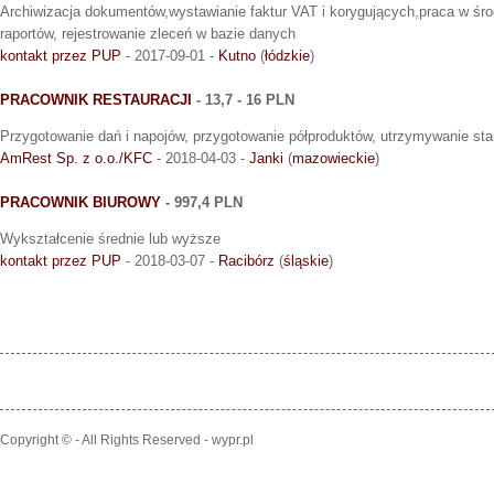
Archiwizacja dokumentów,wystawianie faktur VAT i korygujących,praca w śr
raportów, rejestrowanie zleceń w bazie danych
kontakt przez PUP
- 2017-09-01 -
Kutno
(
łódzkie
)
PRACOWNIK RESTAURACJI
- 13,7 - 16 PLN
Przygotowanie dań i napojów, przygotowanie półproduktów, utrzymywanie sta
AmRest Sp. z o.o./KFC
- 2018-04-03 -
Janki
(
mazowieckie
)
PRACOWNIK BIUROWY
- 997,4 PLN
Wykształcenie średnie lub wyższe
kontakt przez PUP
- 2018-03-07 -
Racibórz
(
śląskie
)
Copyright © - All Rights Reserved - wypr.pl