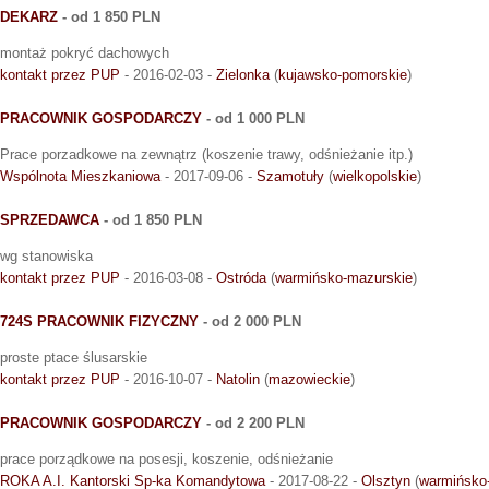
DEKARZ
- od 1 850 PLN
montaż pokryć dachowych
kontakt przez PUP
- 2016-02-03 -
Zielonka
(
kujawsko-pomorskie
)
PRACOWNIK GOSPODARCZY
- od 1 000 PLN
Prace porzadkowe na zewnątrz (koszenie trawy, odśnieżanie itp.)
Wspólnota Mieszkaniowa
- 2017-09-06 -
Szamotuły
(
wielkopolskie
)
SPRZEDAWCA
- od 1 850 PLN
wg stanowiska
kontakt przez PUP
- 2016-03-08 -
Ostróda
(
warmińsko-mazurskie
)
724S PRACOWNIK FIZYCZNY
- od 2 000 PLN
proste ptace ślusarskie
kontakt przez PUP
- 2016-10-07 -
Natolin
(
mazowieckie
)
PRACOWNIK GOSPODARCZY
- od 2 200 PLN
prace porządkowe na posesji, koszenie, odśnieżanie
ROKA A.I. Kantorski Sp-ka Komandytowa
- 2017-08-22 -
Olsztyn
(
warmińsko