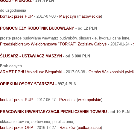
GÓZD - PIEKARZ
- 997,4 PLN
do uzgodnienia
kontakt przez PUP
- 2017-07-03 -
Małęczyn
(
mazowieckie
)
POMOCNICZY ROBOTNIK BUDOWLANY
- od 12 PLN
proste prace budowlane wewnątrz budynków, ślusarskie, hydrauliczne inne.
Przedsiębiorstwo Wielobranżowe "TORKAT" Zdzisław Gabryś
- 2017-01-24 -
ŚLUSARZ - USTAWIACZ MASZYN
- od 3 000 PLN
Brak danych
ARMET PPHU Arkadiusz Biegański
- 2017-05-08 -
Ostrów Wielkopolski
(
wiel
OPIEKUN OSOBY STARSZEJ
- 997,4 PLN
....
kontakt przez PUP
- 2017-06-27 -
Przedecz
(
wielkopolskie
)
PRACOWNIK INWENTARYZACJI-PRZELICZANIE TOWARU
- od 10 PLN
układanie towaru, sortowanie, przeliczanie,
kontakt przez OHP
- 2016-12-27 -
Rzeszów
(
podkarpackie
)