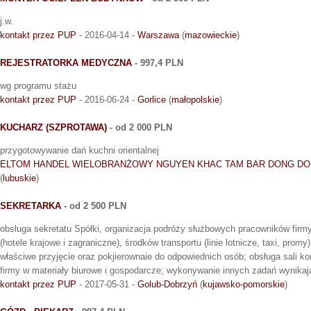
j.w.
kontakt przez PUP
- 2016-04-14 -
Warszawa
(
mazowieckie
)
REJESTRATORKA MEDYCZNA
- 997,4 PLN
wg programu stażu
kontakt przez PUP
- 2016-06-24 -
Gorlice
(
małopolskie
)
KUCHARZ (SZPROTAWA)
- od 2 000 PLN
przygotowywanie dań kuchni orientalnej
ELTOM HANDEL WIELOBRANŻOWY NGUYEN KHAC TAM BAR DONG DO
(
lubuskie
)
SEKRETARKA
- od 2 500 PLN
obsługa sekretatu Spółki, organizacja podróży służbowych pracowników firm
(hotele krajowe i zagraniczne), środków transportu (linie lotnicze, taxi, promy
właściwe przyjęcie oraz pokjierownaie do odpowiednich osób; obsługa sali ko
firmy w materiały biurowe i gospodarcze; wykonywanie innych zadań wynikaj
kontakt przez PUP
- 2017-05-31 -
Golub-Dobrzyń
(
kujawsko-pomorskie
)