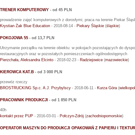
TRENER KOMPUTEROWY
- od 45 PLN
prowadzenie zajęć komputerowych z dorosłymi; praca na terenie Piekar Śląs
Krystian Żak Blue Education
- 2018-08-14 -
Piekary Śląskie
(
śląskie
)
POKOJOWA 55
- od 13,7 PLN
Utrzymanie porządku na terenie obiektu: w pokojach pozostających do dyspo
restauracyjnych oraz w pozostałych pomieszczeniach ogólnodostępnych
Pierzchała, Aleksandra Elcinto
- 2018-02-23 -
Radziejowice
(
mazowieckie
)
KIEROWCA KAT.B
- od 3 000 PLN
przewóz rzeczy
BROSTRUCKING Sp.c. A.J. Przybylscy
- 2018-06-11 -
Kurza Góra
(
wielkopo
PRACOWNIK PRODUKCJI
- od 1 850 PLN
40h
kontakt przez PUP
- 2016-03-01 -
Połczyn-Zdrój
(
zachodniopomorskie
)
OPERATOR MASZYN DO PRODUKCJI OPAKOWAŃ Z PAPIERU I TEKTU