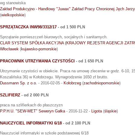
wg stanowiska
Zakład Produkcyjno - Handlowy "Juwax" Zakład Pracy Chronionej Jęch Jerzy
(
wielkopolskie
)
SPRZĄTACZKA INW98/3312/17
- od 1 500 PLN
Sprzątanie pomieszczeń biurowych, socjalnych i sanitarnych.
CLAR SYSTEM SPÓŁKA AKCYJNA (KRAJOWY REJESTR AGENCJI ZATRU
Włocławek
(
kujawsko-pomorskie
)
PRACOWNIK UTRZYMANIA CZYSTOŚCI
- od 1 650 PLN
Utrzymanie czystości w obiekcie. Praca na umowę zleceniw w godz. 6-10, 15
Koszalińska 36) w Kołobrzegu. Wynagrodzenie 1650 zł brutto.
Dussmann Sp. z o.o.
- 2016-02-05 -
Kołobrzeg
(
zachodniopomorskie
)
SZLIFIERZ
- od 2 000 PLN
praca na szlifierkach do płaszczyzn
P.P.H.U. "SEW-MET" Seweryn Gałka
- 2016-11-22 -
Ligota
(
śląskie
)
NAUCZYCIEL INFORMATYKI 6/18
- od 2 100 PLN
Nauczyciel informatyki w szkole podstawowej 6/18