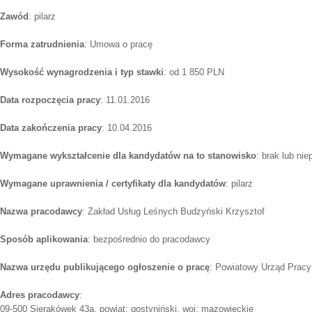
Zawód
: pilarz
Forma zatrudnienia
: Umowa o pracę
Wysokość wynagrodzenia i typ stawki
: od 1 850 PLN
Data rozpoczęcia pracy
: 11.01.2016
Data zakończenia pracy
: 10.04.2016
Wymagane wykształcenie dla kandydatów na to stanowisko
: brak lub ni
Wymagane uprawnienia / certyfikaty dla kandydatów
: pilarz
Nazwa pracodawcy
: Zakład Usług Leśnych Budzyński Krzysztof
Sposób aplikowania
: bezpośrednio do pracodawcy
Nazwa urzędu publikującego ogłoszenie o pracę
: Powiatowy Urząd Pracy
Adres pracodawcy
:
09-500 Sierakówek 43a, powiat: gostyniński, woj: mazowieckie