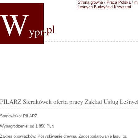
Strona główna
/
Praca Polska
/
m
W
Leśnych Budzyński Krzysztof
.pl
ypr
PILARZ Sierakówek oferta pracy Zakład Usług Leśnyc
Stanowisko:
PILARZ
Wynagrodzenie: od 1 850 PLN
Zakres obowiązków:
Pozyskiwanie drewna. Zagospodarowanie lasu itp.