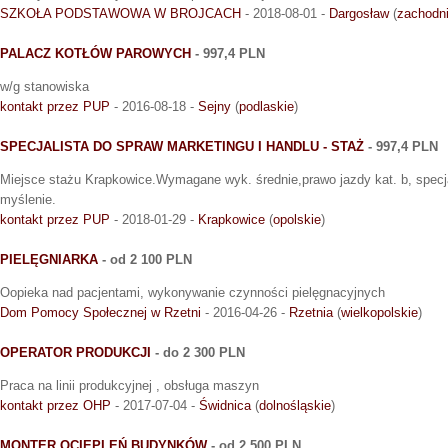
SZKOŁA PODSTAWOWA W BROJCACH
- 2018-08-01 -
Dargosław
(
zachodn
PALACZ KOTŁÓW PAROWYCH
- 997,4 PLN
w/g stanowiska
kontakt przez PUP
- 2016-08-18 -
Sejny
(
podlaskie
)
SPECJALISTA DO SPRAW MARKETINGU I HANDLU - STAŻ
- 997,4 PLN
Miejsce stażu Krapkowice.Wymagane wyk. średnie,prawo jazdy kat. b, specj
myślenie.
kontakt przez PUP
- 2018-01-29 -
Krapkowice
(
opolskie
)
PIELĘGNIARKA
- od 2 100 PLN
Oopieka nad pacjentami, wykonywanie czynności pielęgnacyjnych
Dom Pomocy Społecznej w Rzetni
- 2016-04-26 -
Rzetnia
(
wielkopolskie
)
OPERATOR PRODUKCJI
- do 2 300 PLN
Praca na linii produkcyjnej , obsługa maszyn
kontakt przez OHP
- 2017-07-04 -
Świdnica
(
dolnośląskie
)
MONTER OCIEPLEŃ BUDYNKÓW
- od 2 500 PLN