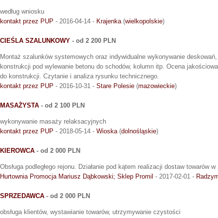
według wniosku
kontakt przez PUP
- 2016-04-14 -
Krajenka
(
wielkopolskie
)
CIEŚLA SZALUNKOWY
- od 2 200 PLN
Montaż szalunków systemowych oraz indywidualne wykonywanie deskowań, 
konstrukcji pod wylewanie betonu do schodów, kolumn itp. Ocena jakościowa
do konstrukcji. Czytanie i analiza rysunku technicznego.
kontakt przez PUP
- 2016-10-31 -
Stare Polesie
(
mazowieckie
)
MASAŻYSTA
- od 2 100 PLN
wykonywanie masaży relaksacyjnych
kontakt przez PUP
- 2018-05-14 -
Wioska
(
dolnośląskie
)
KIEROWCA
- od 2 000 PLN
Obsługa podległego rejonu. Działanie pod kątem realizacji dostaw towarów w 
Hurtownia Promocja Mariusz Dąbkowski; Sklep Promil
- 2017-02-01 -
Radzym
SPRZEDAWCA
- od 2 000 PLN
obsługa klientów, wystawianie towarów, utrzymywanie czystości