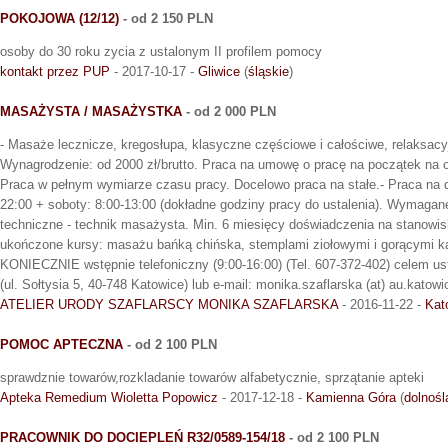
POKOJOWA (12/12)
- od 2 150 PLN
osoby do 30 roku zycia z ustalonym II profilem pomocy
kontakt przez PUP
- 2017-10-17 -
Gliwice
(
śląskie
)
MASAŻYSTA / MASAŻYSTKA
- od 2 000 PLN
- Masaże lecznicze, kregosłupa, klasyczne częściowe i całościwe, relaksacy
Wynagrodzenie: od 2000 zł/brutto. Praca na umowę o pracę na początek na o
Praca w pełnym wymiarze czasu pracy. Docelowo praca na stałe.- Praca na 
22:00 + soboty: 8:00-13:00 (dokładne godziny pracy do ustalenia). Wymagan
techniczne - technik masażysta. Min. 6 miesięcy doświadczenia na stanowi
ukończone kursy: masażu bańką chińska, stemplami ziołowymi i gorącymi k
KONIECZNIE wstępnie telefoniczny (9:00-16:00) (Tel. 607-372-402) celem us
(ul. Sołtysia 5, 40-748 Katowice) lub e-mail: monika.szaflarska (at) au.katowi
ATELIER URODY SZAFLARSCY MONIKA SZAFLARSKA
- 2016-11-22 -
Kat
POMOC APTECZNA
- od 2 100 PLN
sprawdznie towarów,rozkladanie towarów alfabetycznie, sprzątanie apteki
Apteka Remedium Wioletta Popowicz
- 2017-12-18 -
Kamienna Góra
(
dolnośl
PRACOWNIK DO DOCIEPLEŃ R32/0589-154/18
- od 2 100 PLN