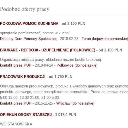
Podobne oferty pracy
POKOJOWA/POMOC KUCHENNA
- od 2 100 PLN
sprzątanie pomieszczeń, pomoc w kuchni
Dzienny Dom Pomocy Społecznej
- 2018-02-23 -
Toruń
(
kujawsko-pomorskie
)
BRUKARZ - REFDO30 - UZUPEŁNIENIE (POLKOWICE)
- od 2 100 PLN
Organizacja miejsca pracy, układanie ręczne kostki brukowej.
kontakt przez PUP
- 2018-04-24 -
Polkowice
(
dolnośląskie
)
PRACOWNIK PRODUKCJI
- od 1 750 PLN
Obsługa maszyn produkcyjnych, produkcja wyrobów gumowych oraz gumow
produktu gotowego, prace porządkowe na stanowisku. Praca na umowę zlec
5:00-13:00, 13:00-21:00, 21:00-5:00.
kontakt przez PUP
- 2015-11-25 -
Wrocław
(
dolnośląskie
)
OPIEKUN OSOBY STARSZEJ
- 1 017,4 PLN
WG STANOWISKA