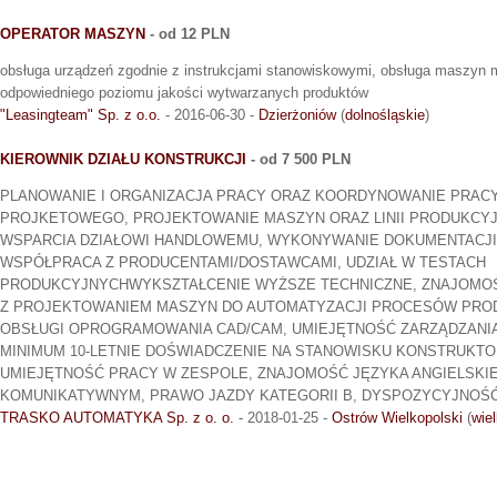
OPERATOR MASZYN
- od 12 PLN
obsługa urządzeń zgodnie z instrukcjami stanowiskowymi, obsługa maszyn 
odpowiedniego poziomu jakości wytwarzanych produktów
"Leasingteam" Sp. z o.o.
- 2016-06-30 -
Dzierżoniów
(
dolnośląskie
)
KIEROWNIK DZIAŁU KONSTRUKCJI
- od 7 500 PLN
PLANOWANIE I ORGANIZACJA PRACY ORAZ KOORDYNOWANIE PRAC
PROJKETOWEGO, PROJEKTOWANIE MASZYN ORAZ LINII PRODUKCYJ
WSPARCIA DZIAŁOWI HANDLOWEMU, WYKONYWANIE DOKUMENTACJI
WSPÓŁPRACA Z PRODUCENTAMI/DOSTAWCAMI, UDZIAŁ W TESTACH
PRODUKCYJNYCHWYKSZTAŁCENIE WYŻSZE TECHNICZNE, ZNAJOMO
Z PROJEKTOWANIEM MASZYN DO AUTOMATYZACJI PROCESÓW PRO
OBSŁUGI OPROGRAMOWANIA CAD/CAM, UMIEJĘTNOŚĆ ZARZĄDZANI
MINIMUM 10-LETNIE DOŚWIADCZENIE NA STANOWISKU KONSTRUKT
UMIEJĘTNOŚĆ PRACY W ZESPOLE, ZNAJOMOŚĆ JĘZYKA ANGIELSKIE
KOMUNIKATYWNYM, PRAWO JAZDY KATEGORII B, DYSPOZYCYJNOŚ
TRASKO AUTOMATYKA Sp. z o. o.
- 2018-01-25 -
Ostrów Wielkopolski
(
wie