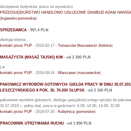
docieplanie budynków, praca na wysokości
PRZEDSIĘBIORSTWO HANDLOWO USŁUGOWE DAWBUD ADAM IWAŃS
(
kujawsko-pomorskie
)
SPRZEDAWCA
- 997,4 PLN
obsługa klienta
kontakt przez PUP
- 2016-02-17 -
Tomaszów Mazowiecki
(
łódzkie
)
MASAŻYSTA (MASAŻ TAJSKI) K/M
- od 2 200 PLN
j.w.
kontakt przez PUP
- 2016-09-14 -
Warszawa
(
mazowieckie
)
PAKOWACZ WYROBÓW GOTOWYCH- GIEŁDA PRACY W DNIU 30.07.2018 R
LESZCZYŃSKIEGO 8 POK. 30, 76-200 SŁUPSK
- od 2 100 PLN
pakowanie wyrobów gotowych, obsługa specjalistycznego sprzętu do pakowa
31.07.2019 r.; pełny etat; praca w godzinach: 6.00- 14.00, 14.00- 22.00
kontakt przez PUP
- 2018-07-20 -
Kobylnica
(
pomorskie
)
PRACOWNIK UTRZYMANIA RUCHU
- od 1 850 PLN