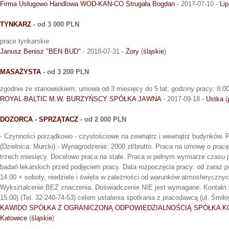
Firma Usługowo Handlowa WOD-KAN-CO Strugała Bogdan
- 2017-07-10 -
Li
TYNKARZ
- od 3 000 PLN
prace tynkarskie
Janusz Benisz "BEN BUD"
- 2018-07-31 -
Żory
(
śląskie
)
MASAŻYSTA
- od 3 200 PLN
zgodnie ze stanowiskiem; umowa od 3 miesięcy do 5 lat; godziny pracy: 8.00
ROYAL-BALTIC M.W. BURZYŃSCY SPÓŁKA JAWNA
- 2017-09-18 -
Ustka
(
DOZORCA - SPRZĄTACZ
- od 2 000 PLN
- Czynności porządkowo - czystościowe na zewnątrz i wewnątrz budynków. P
(Dzielnica: Murcki).- Wynagrodzenie: 2000 zł/brutto. Praca na umowę o prac
trzech miesięcy. Docelowo praca na stałe. Praca w pełnym wymiarze czasu 
badań lekarskich przed podjęciem pracy. Data rozpoczęcia pracy: od zaraz po
14:00 + soboty, niedziele i święta w zależności od warunków atmosferycznyc
Wykształcenie BEZ znaczenia. Doświadczenie NIE jest wymagane. Kontakt ws
15:00) (Tel. 32-240-74-53) celem ustalenia spotkania z pracodawcą (ul. Śmił
KAWIDO SPÓŁKA Z OGRANICZONĄ ODPOWIEDZIALNOŚCIĄ SPÓŁKA 
Katowice
(
śląskie
)