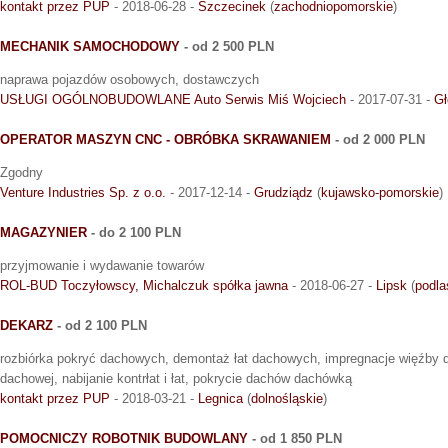
kontakt przez PUP
- 2018-06-28 -
Szczecinek
(
zachodniopomorskie
)
MECHANIK SAMOCHODOWY
- od 2 500 PLN
naprawa pojazdów osobowych, dostawczych
USŁUGI OGÓLNOBUDOWLANE Auto Serwis Miś Wojciech
- 2017-07-31 -
G
OPERATOR MASZYN CNC - OBRÓBKA SKRAWANIEM
- od 2 000 PLN
Zgodny
Venture Industries Sp. z o.o.
- 2017-12-14 -
Grudziądz
(
kujawsko-pomorskie
)
MAGAZYNIER
- do 2 100 PLN
przyjmowanie i wydawanie towarów
ROL-BUD Toczyłowscy, Michalczuk spółka jawna
- 2018-06-27 -
Lipsk
(
podla
DEKARZ
- od 2 100 PLN
rozbiórka pokryć dachowych, demontaż łat dachowych, impregnacje więźby
dachowej, nabijanie kontrłat i łat, pokrycie dachów dachówką
kontakt przez PUP
- 2018-03-21 -
Legnica
(
dolnośląskie
)
POMOCNICZY ROBOTNIK BUDOWLANY
- od 1 850 PLN