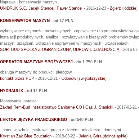
Naprawa i konserwacja maszyn
UNIDRUK S.C. Jacek Stencel, Paweł Stencel
- 2016-12-23 -
Zgierz
(
łódzkie
)
KONSERWATOR MASZYN
- od 17 PLN
wykonywanie czynności prewencyjnych, zapewnienie utrzymania właściwego 
instalacji produkcyjnych, analiza i rozwiązywanie bieżących problemów zwią
maszyn, urządzeń, wdrażanie usprawnień w maszynach i urządzeniach
SORTBUD SPÓŁKA Z OGRANICZONĄ ODPOWIEDZIALNOŚCIĄ
- 2016-07-
OPERATOR MASZYNY SPOŻYWCZEJ
- do 1 750 PLN
obsługa maszyny do produkcji pierogów
kontakt przez PUP
- 2015-12-21 -
Odonów
(
świętokrzyskie
)
HYDRAULIK
- od 12 PLN
Montowanie instalacji
Zakład Rem-Bud Instalatorstwo Sanitarne CO i Gaz J. Stanicki
- 2017-02-21 
LEKTOR JĘZYKA FRANCUSKIEGO
- od 540 PLN
- praca w szkole językowej- praca z dziećmi, młodzieżą i dorosłymi
Krystian Żak Blue Education
- 2018-03-22 -
Jelenia Góra
(
dolnośląskie
)