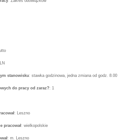
racy
: Zakres obowiązków
utto
PLN
tym stanowisku
: stawka godzinowa, jedna zmiana od godz. 8.00
wych do pracy od zaraz?
: 1
pracował
: Leszno
e pracował
: wielkopolskie
ował
: m. Leszno