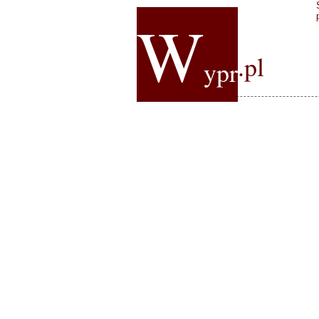
W
.pl
ypr