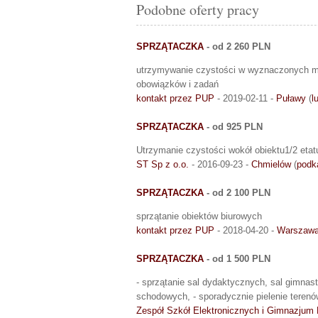
Podobne oferty pracy
SPRZĄTACZKA
- od 2 260 PLN
utrzymywanie czystości w wyznaczonych mi
obowiązków i zadań
kontakt przez PUP
- 2019-02-11 -
Puławy
(
l
SPRZĄTACZKA
- od 925 PLN
Utrzymanie czystości wokół obiektu1/2 etat
ST Sp z o.o.
- 2016-09-23 -
Chmielów
(
podk
SPRZĄTACZKA
- od 2 100 PLN
sprzątanie obiektów biurowych
kontakt przez PUP
- 2018-04-20 -
Warszaw
SPRZĄTACZKA
- od 1 500 PLN
- sprzątanie sal dydaktycznych, sal gimnas
schodowych, - sporadycznie pielenie terenó
Zespół Szkół Elektronicznych i Gimnazjum 