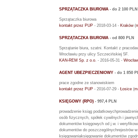
SPRZĄTACZKA BIUROWA
- do 2 100 PLN
Sprzątaczka biurowa
kontakt przez PUP
- 2018-03-14 -
Kraków
(
m
SPRZĄTACZKA BIUROWA
- od 800 PLN
Sprzątanie biura, szatni. Kontakt z pracoda
Wrocławiu przy ulicy Szczecińskiej 5F.
KAN-REM Sp. z o.o.
- 2016-05-31 -
Wrocła
AGENT UBEZPIECZENIOWY
- do 1 850 
prace zgodne ze stanowiskiem
kontakt przez PUP
- 2016-07-29 -
Łosice
(
m
KSIĘGOWY (RPO)
- 997,4 PLN
prowadzenie ksiąg podatkowychprowadzeni
osób fizycznych, spółek cywilnych i jawn
dokumentów księgowych od j.w. i weryfiko
dokumentów do poszczególnychrejestrów w
księgowaniaksięgowanie dokumentów zgodni