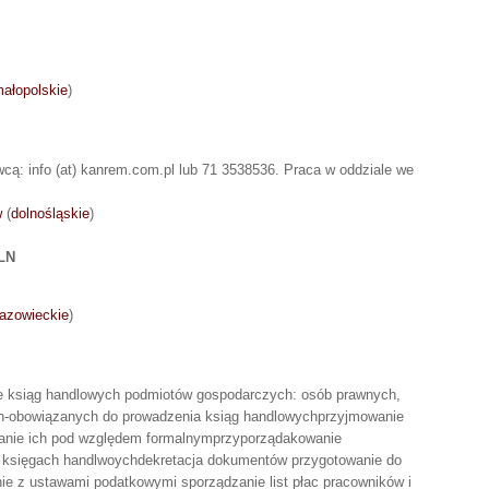
ałopolskie
)
wcą: info (at) kanrem.com.pl lub 71 3538536. Praca w oddziale we
w
(
dolnośląskie
)
PLN
azowieckie
)
e ksiąg handlowych podmiotów gospodarczych: osób prawnych,
ych-obowiązanych do prowadzenia ksiąg handlowychprzyjmowanie
wanie ich pod względem formalnymprzyporządakowanie
 księgach handlwoychdekretacja dokumentów przygotowanie do
e z ustawami podatkowymi sporządzanie list płac pracowników i