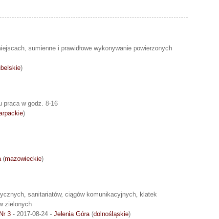
ejscach, sumienne i prawidłowe wykonywanie powierzonych
ubelskie
)
u praca w godz. 8-16
arpackie
)
a
(
mazowieckie
)
tycznych, sanitariatów, ciągów komunikacyjnych, klatek
w zielonych
Nr 3
- 2017-08-24 -
Jelenia Góra
(
dolnośląskie
)