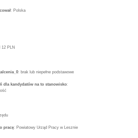
acował
: Polska
d 12 PLN
alcenia_0
: brak lub niepełne podstawowe
 dla kandydatów na to stanowisko
:
ność
rzędu
o pracę
: Powiatowy Urząd Pracy w Lesznie