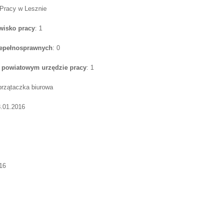
 Pracy w Lesznie
wisko pracy
: 1
iepełnosprawnych
: 0
w powiatowym urzędzie pracy
: 1
przątaczka biurowa
8.01.2016
16