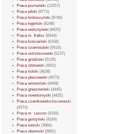
Praca poznański
(13257)
Praca pilski
(9771)
Praca krotoszyński
(8740)
Praca kępiński
(8248)
Praca wolsztyński
(6825)
Praca m. Kalisz
(6544)
Praca kościański
(6158)
Praca szamotulski
(5616)
Praca ostrzeszowski
(5137)
Praca grodziski
(5128)
Praca złotowski
(4811)
Praca kolski
(4638)
Praca pleszewski
(4573)
Praca wrzesiński
(4449)
Praca gnieźnieński
(4445)
Praca nowotomyski
(4425)
Praca czarnkowsko-trzcianecki
(4373)
Praca m. Leszno
(4250)
Praca gostyński
(4164)
Praca turecki
(3884)
Praca obornicki
(3881)