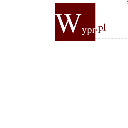
W
.pl
ypr