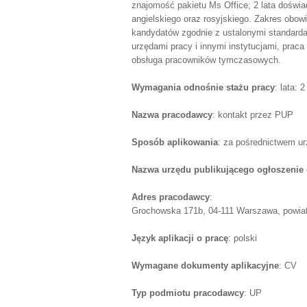
znajomość pakietu Ms Office; 2 lata dośw
angielskiego oraz rosyjskiego. Zakres obow
kandydatów zgodnie z ustalonymi standardam
urzędami pracy i innymi instytucjami, praca 
obsługa pracowników tymczasowych.
Wymagania odnośnie stażu pracy
: lata: 2
Nazwa pracodawcy
: kontakt przez PUP
Sposób aplikowania
: za pośrednictwem u
Nazwa urzędu publikującego ogłoszenie 
Adres pracodawcy
:
Grochowska 171b, 04-111 Warszawa, powiat
Język aplikacji o pracę
: polski
Wymagane dokumenty aplikacyjne
: CV
Typ podmiotu pracodawcy
: UP