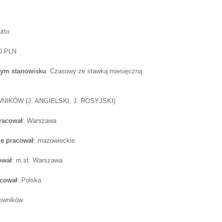
utto
00 PLN
tym stanowisku
: Czasowy ze stawką miesięczną
IKÓW (J. ANGIELSKI, J. ROSYJSKI)
pracował
: Warszawa
e pracował
: mazowieckie
ował
: m.st. Warszawa
acował
: Polska
cowników