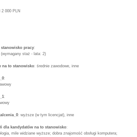
d 2 000 PLN
 stanowisko pracy
:
 (wymagany staż - lata: 2)
 na to stanowisko
: średnie zawodowe, inne
_0
:
stawowy
_1
:
tawowy
alcenia_0
: wyższe (w tym licencjat), inne
 dla kandydatów na to stanowisko
:
logia, mile widziane wyższe; dobra znajomość obsługi komputera;