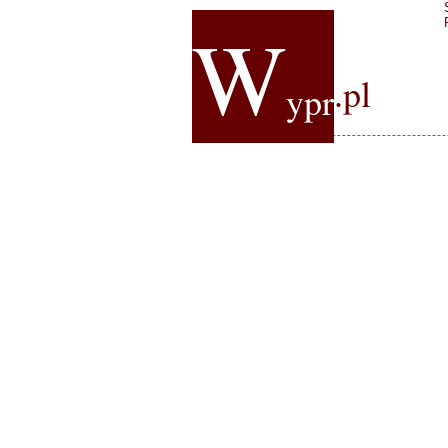
W
.pl
ypr