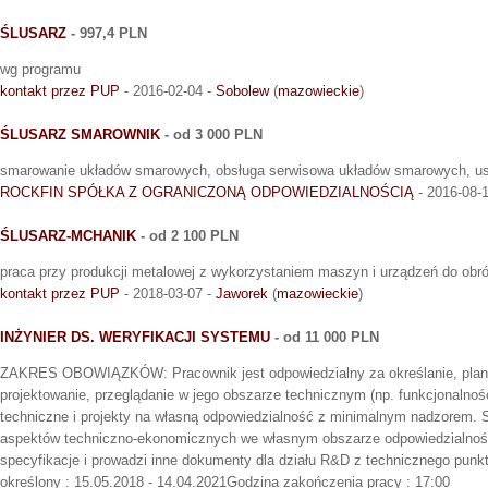
ŚLUSARZ
- 997,4 PLN
wg programu
kontakt przez PUP
- 2016-02-04 -
Sobolew
(
mazowieckie
)
ŚLUSARZ SMAROWNIK
- od 3 000 PLN
smarowanie układów smarowych, obsługa serwisowa układów smarowych, us
ROCKFIN SPÓŁKA Z OGRANICZONĄ ODPOWIEDZIALNOŚCIĄ
- 2016-08-
ŚLUSARZ-MCHANIK
- od 2 100 PLN
praca przy produkcji metalowej z wykorzystaniem maszyn i urządzeń do obr
kontakt przez PUP
- 2018-03-07 -
Jaworek
(
mazowieckie
)
INŻYNIER DS. WERYFIKACJI SYSTEMU
- od 11 000 PLN
ZAKRES OBOWIĄZKÓW: Pracownik jest odpowiedzialny za określanie, plano
projektowanie, przeglądanie w jego obszarze technicznym (np. funkcjonalno
techniczne i projekty na własną odpowiedzialność z minimalnym nadzorem. S
aspektów techniczno-ekonomicznych we własnym obszarze odpowiedzialnoś
specyfikacje i prowadzi inne dokumenty dla działu R&D z technicznego punk
określony : 15.05.2018 - 14.04.2021Godzina zakończenia pracy : 17:00