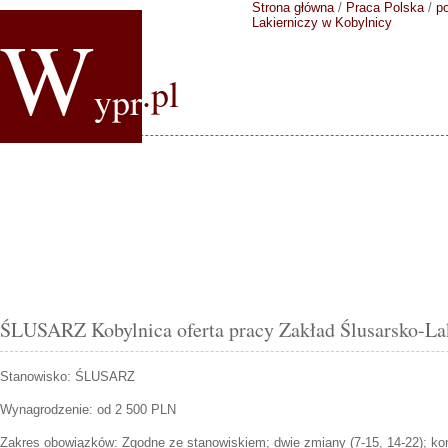
Strona główna
/
Praca Polska
/
p
W
Lakierniczy w Kobylnicy
.pl
ypr
ŚLUSARZ Kobylnica oferta pracy Zakład Ślusarsko-La
Stanowisko:
ŚLUSARZ
Wynagrodzenie: od 2 500 PLN
Zakres obowiązków:
Zgodne ze stanowiskiem; dwie zmiany (7-15, 14-22); ko