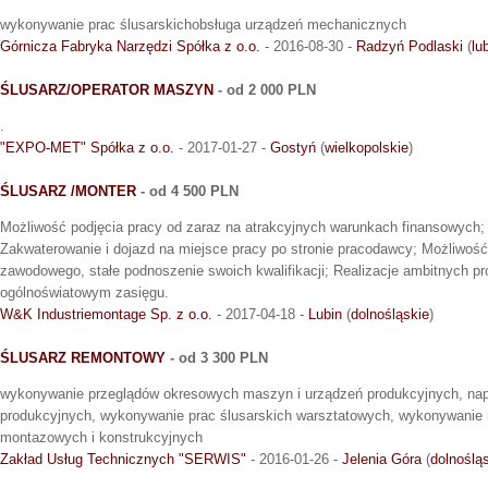
wykonywanie prac ślusarskichobsługa urządzeń mechanicznych
Górnicza Fabryka Narzędzi Spółka z o.o.
- 2016-08-30 -
Radzyń Podlaski
(
lu
ŚLUSARZ/OPERATOR MASZYN
- od 2 000 PLN
.
"EXPO-MET" Spółka z o.o.
- 2017-01-27 -
Gostyń
(
wielkopolskie
)
ŚLUSARZ /MONTER
- od 4 500 PLN
Możliwość podjęcia pracy od zaraz na atrakcyjnych warunkach finansowych; 
Zakwaterowanie i dojazd na miejsce pracy po stronie pracodawcy; Możliwoś
zawodowego, stałe podnoszenie swoich kwalifikacji; Realizacje ambitnych p
ogólnoświatowym zasięgu.
W&K Industriemontage Sp. z o.o.
- 2017-04-18 -
Lubin
(
dolnośląskie
)
ŚLUSARZ REMONTOWY
- od 3 300 PLN
wykonywanie przeglądów okresowych maszyn i urządzeń produkcyjnych, na
produkcyjnych, wykonywanie prac ślusarskich warsztatowych, wykonywanie
montazowych i konstrukcyjnych
Zakład Usług Technicznych "SERWIS"
- 2016-01-26 -
Jelenia Góra
(
dolnoślą