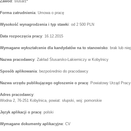
Zawód
: ślusarz*
Forma zatrudnienia
: Umowa o pracę
Wysokość wynagrodzenia i typ stawki
: od 2 500 PLN
Data rozpoczęcia pracy
: 16.12.2015
Wymagane wykształcenie dla kandydatów na to stanowisko
: brak lub ni
Nazwa pracodawcy
: Zakład Ślusarsko-Lakierniczy w Kobylnicy
Sposób aplikowania
: bezpośrednio do pracodawcy
Nazwa urzędu publikującego ogłoszenie o pracę
: Powiatowy Urząd Pracy
Adres pracodawcy
:
Wodna 2, 76-251 Kobylnica, powiat: słupski, woj: pomorskie
Język aplikacji o pracę
: polski
Wymagane dokumenty aplikacyjne
: CV