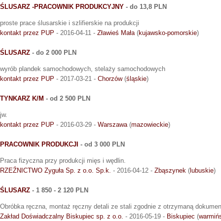
ŚLUSARZ -PRACOWNIK PRODUKCYJNY
- do 13,8 PLN
proste prace ślusarskie i szlifierskie na produkcji
kontakt przez PUP
- 2016-04-11 -
Zławieś Mała
(
kujawsko-pomorskie
)
ŚLUSARZ
- do 2 000 PLN
wyrób plandek samochodowych, stelaży samochodowych
kontakt przez PUP
- 2017-03-21 -
Chorzów
(
śląskie
)
TYNKARZ K/M
- od 2 500 PLN
jw.
kontakt przez PUP
- 2016-03-29 -
Warszawa
(
mazowieckie
)
PRACOWNIK PRODUKCJI
- od 3 000 PLN
Praca fizyczna przy produkcji mięs i wędlin.
RZEŹNICTWO Zyguła Sp. z o.o. Sp.k.
- 2016-04-12 -
Zbąszynek
(
lubuskie
)
ŚLUSARZ
- 1 850 - 2 120 PLN
Obróbka ręczna, montaż ręczny detali ze stali zgodnie z otrzymaną dokumen
Zakład Doświadczalny Biskupiec sp. z o.o.
- 2016-05-19 -
Biskupiec
(
warmiń