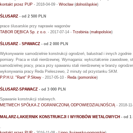
kontakt przez PUP
- 2018-04-09 -
Wrocław
(
dolnośląskie
)
ŚLUSARZ
- od 2 500 PLN
prace ślusarskie przy naprawie wagonów
TABOR DĘBICA Sp. z o.o.
- 2017-07-14 -
Trzebinia
(
małopolskie
)
ŚLUSARZ - SPAWACZ
- od 2 000 PLN
Wykonywanie samodzielnie konstrukcji ogrodzeń, balustrad i innych zgodnie
pomiary. Praca w stali nierdzewnej. Wymagania: wykształcenie zawodowe, sta
samodzielnej pracy, praca przy spawaniu stali nierdzewnej w branży ogrodze
wykonywania pracy Reda Pieleszewo, 2 minuty od przystanku SKM.
P.P.H.U. "Rant" P.Słowy
- 2017-05-10 -
Reda
(
pomorskie
)
ŚLUSARZ-SPAWACZ
- od 3 000 PLN
Spawanie konstrukcji stalowych.
METMECH SPÓŁKA Z OGRANICZONĄ ODPOWIEDZIALNOŚCIĄ
- 2018-11
MALARZ-LAKIERNIK KONSTRUKCJI I WYROBÓW METALOWYCH
- od 1
.
kontakt przez PUP
- 2016-11-08 -
Lipno
(
kujawsko-pomorskie
)