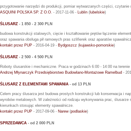
przygotowanie narzędzi do produkcji, pomiar wytwarzanych części, czytanie
ASQUINI POLSKA SP. Z O.O.
- 2017-11-06 -
Lublin
(
lubelskie
)
ŚLUSARZ
- 1 850 - 2 300 PLN
budowa konstrukcji stalowych, cięcie i kształtowanie prętów łączenie eleme
oraz spawania obsługa pił ramowych pras szlifierek oraz aparatów spawalnic
kontakt przez PUP
- 2016-04-19 -
Bydgoszcz
(
kujawsko-pomorskie
)
ŚLUSARZ
- 2 500 - 4 500 PLN
Roboty ślusarskie i mechaniczne. Praca w godzinach 6:00 - 14:00 na terenie
Andrzej Młynarczyk Przedsiębiorstwo Budowlano-Montażowe Ramelbud
- 20
ŚLUSARZ Z ELEMENTAMI SPAWANIA
- od 13 PLN
Celem pracy ślusarza jest budowa prostych konstrukcji lub konserwacja i n
wyrobów metalowych. W zależności od rodzaju wykonywania prac, ślusarze s
kierunkach stosując elementy spawalnicze.
kontakt przez PUP
- 2017-09-06 -
Narew
(
podlaskie
)
SPRZEDAWCA
- od 2 000 PLN