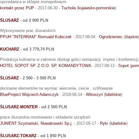
sprzedawca w sklepie monopolowym
kontakt przez PUP
- 2017-06-30 -
Tuchola
(
kujawsko-pomorskie
)
ŚLUSARZ
- od 2 000 PLN
Wykonywanie prac ślusarskich
PPUH "INTERRAM" Romuald Kubiczek
- 2017-08-04 -
Ogrodzieniec
(
śląskie
)
KUCHARZ
- od 3 779,74 PLN
Produkcja kulinarna w zakresie obsługi gości restauracji, imprez i konferencji
HOTEL SOPOT SP. Z O.O. SP. KOMANDYTOWA
- 2017-09-13 -
Sopot
(
pom
ŚLUSARZ
- 2 500 - 3 500 PLN
docinanie elementów na wymiar, wiercenie, ciecie , szlifowanie
BlueProject Wojciech Adamczyk
- 2018-06-14 -
Witoszyn
(
lubelskie
)
ŚLUSARZ-MONTER
- od 2 500 PLN
prace ślusarskie,montowanie i składanie urządzeń
JUWENT Szymański, Nowakowski Sp.j.
- 2017-05-17 -
Ryki
(
lubelskie
)
ŚLUSARZ-TOKARZ
- od 1 850 PLN