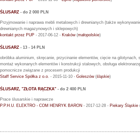
ŚLUSARZ
- do 2 000 PLN
Przyjmowanie i naprawa mebli metalowych i drewnianych (także wykonywanie
drewnianych magazynowych i sklepowych)
kontakt przez PUP
- 2017-06-12 -
Kraków
(
małopolskie
)
ŚLUSARZ
- 13 - 14 PLN
obróbka aluminium, skręcanie, przycinanie elementów, cięcie na gilotynach, s
montaż wykonanych elementów i konstrukcji stalowych, obsługa elektronarzę
pomocnicze związane z procesem produkcji
Staff Service Spółka z o.o.
- 2015-11-10 -
Goleszów
(
śląskie
)
ŚLUSARZ, "ZŁOTA RĄCZKA"
- do 2 400 PLN
Prace ślusarskie i naprawcze
P.P.H.U. ELEKTRO - COM HENRYK BARON
- 2017-12-28 -
Piekary Śląskie