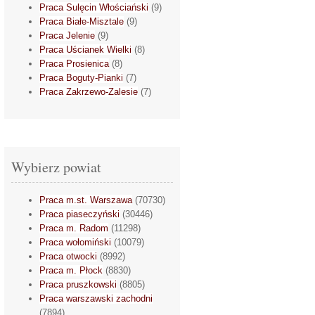
Praca Sulęcin Włościański
(9)
Praca Białe-Misztale
(9)
Praca Jelenie
(9)
Praca Uścianek Wielki
(8)
Praca Prosienica
(8)
Praca Boguty-Pianki
(7)
Praca Zakrzewo-Zalesie
(7)
Wybierz powiat
Praca m.st. Warszawa
(70730)
Praca piaseczyński
(30446)
Praca m. Radom
(11298)
Praca wołomiński
(10079)
Praca otwocki
(8992)
Praca m. Płock
(8830)
Praca pruszkowski
(8805)
Praca warszawski zachodni
(7894)