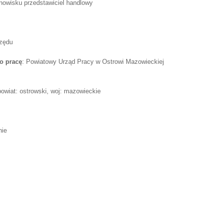
nowisku przedstawiciel handlowy
rzędu
o pracę
: Powiatowy Urząd Pracy w Ostrowi Mazowieckiej
owiat: ostrowski, woj: mazowieckie
nie