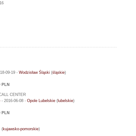
16
18-09-19 -
Wodzisław Śląski
(
śląskie
)
0 PLN
ał CALL CENTER
e
- 2016-06-08 -
Opole Lubelskie
(
lubelskie
)
0 PLN
z
(
kujawsko-pomorskie
)