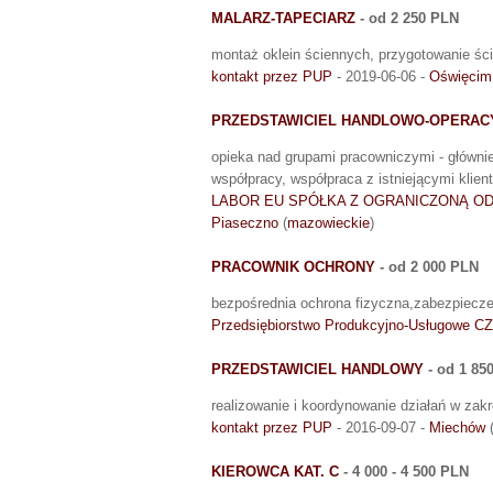
MALARZ-TAPECIARZ
- od 2 250 PLN
montaż oklein ściennych, przygotowanie śc
kontakt przez PUP
- 2019-06-06 -
Oświęcim
PRZEDSTAWICIEL HANDLOWO-OPERAC
opieka nad grupami pracowniczymi - główni
współpracy, współpraca z istniejącymi klien
LABOR EU SPÓŁKA Z OGRANICZONĄ O
Piaseczno
(
mazowieckie
)
PRACOWNIK OCHRONY
- od 2 000 PLN
bezpośrednia ochrona fizyczna,zabezpiecz
Przedsiębiorstwo Produkcyjno-Usługowe CZ
PRZEDSTAWICIEL HANDLOWY
- od 1 85
realizowanie i koordynowanie działań w zak
kontakt przez PUP
- 2016-09-07 -
Miechów
KIEROWCA KAT. C
- 4 000 - 4 500 PLN