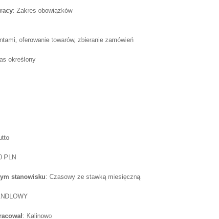
racy
: Zakres obowiązków
ntami, oferowanie towarów, zbieranie zamówień
as określony
utto
50 PLN
tym stanowisku
: Czasowy ze stawką miesięczną
HANDLOWY
pracował
: Kalinowo