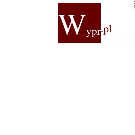
W
.pl
ypr