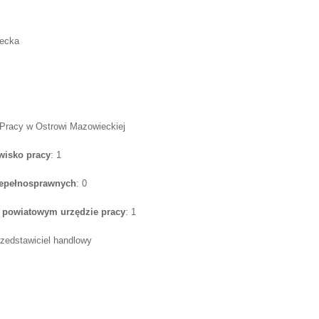
iecka
 Pracy w Ostrowi Mazowieckiej
wisko pracy
: 1
iepełnosprawnych
: 0
w powiatowym urzędzie pracy
: 1
rzedstawiciel handlowy