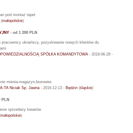
ian pod montaż tapet
(
małopolskie
)
YJNY
- od 1 200 PLN
e pracownicy ukraińscy, pozyskiwanie nowych klientów do
tami
DPOWIEDZIALNOŚCIĄ SPÓŁKA KOMANDYTOWA
- 2018-06-28 -
enie mienia-magazyn,biurowiec
A-TA Niciak Sp. Jawna
- 2016-12-13 -
Będzin
(
śląskie
)
0 PLN
resie sprzedaży towarów
(
małopolskie
)