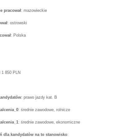
e pracował
: mazowieckie
ował
: ostrowski
acował
: Polska
d 1 850 PLN
 kandydatów
: prawo jazdy kat. B
alcenia_0
: średnie zawodowe, rolnicze
alcenia_1
: średnie zawodowe, ekonomiczne
 dla kandydatów na to stanowisko
: