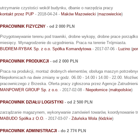
utrzymanie czystości wokół budynku, dbanie o narzędzia pracy
kontakt przez PUP
- 2018-04-24 -
Maków Mazowiecki
(
mazowieckie
)
PRACOWNIK FIZYCZNY
- od 2 000 PLN
Przygotowywanie terenu pod trawniki, drobne wykopy, drobne prace porządko
miesięcy. Wynagrodzenie do uzgodnienia. Praca na terenie Trójmiasta.
BUDREM-RYBAK Sp. z o.o. Spółka Komandytowa
- 2017-07-06 -
Luzino
(
po
PRACOWNIK PRODUKCJI
- od 2 000 PLN
Praca na produkcji, montaż drobnych elementów, obsługa maszyn potrzebnyc
Niepołomicach na dwie zmiany w godz. 06.00 - 14.00 i 14.00 - 22.00. Możliw
pracowniczego z Brzeska. Oferta pracy zgłoszona przez Agencje Zatrudnieni
MANPOWER GROUP Sp. z o.o.
- 2017-02-08 -
Niepołomice
(
małopolskie
)
PRACOWNIK DZIAŁU LOGISTYKI
- od 2 500 PLN
zarządzanie magazynem, wykonywanie zamówień towarów, koordynowanie t
MABUDO Spółka z O.O.
- 2017-03-07 -
Zduńska Wola
(
łódzkie
)
PRACOWNIK ADMINISTRACJI
- do 2 774 PLN