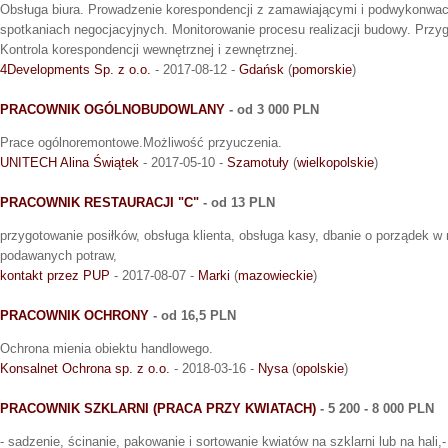
Obsługa biura. Prowadzenie korespondencji z zamawiającymi i podwykonwac
spotkaniach negocjacyjnych. Monitorowanie procesu realizacji budowy. Przy
Kontrola korespondencji wewnętrznej i zewnętrznej.
4Developments Sp. z o.o.
- 2017-08-12 -
Gdańsk
(
pomorskie
)
PRACOWNIK OGÓLNOBUDOWLANY
- od 3 000 PLN
Prace ogólnoremontowe.Możliwość przyuczenia.
UNITECH Alina Świątek
- 2017-05-10 -
Szamotuły
(
wielkopolskie
)
PRACOWNIK RESTAURACJI "C"
- od 13 PLN
przygotowanie posiłków, obsługa klienta, obsługa kasy, dbanie o porządek w 
podawanych potraw,
kontakt przez PUP
- 2017-08-07 -
Marki
(
mazowieckie
)
PRACOWNIK OCHRONY
- od 16,5 PLN
Ochrona mienia obiektu handlowego.
Konsalnet Ochrona sp. z o.o.
- 2018-03-16 -
Nysa
(
opolskie
)
PRACOWNIK SZKLARNI (PRACA PRZY KWIATACH)
- 5 200 - 8 000 PLN
- sadzenie, ścinanie, pakowanie i sortowanie kwiatów na szklarni lub na hali