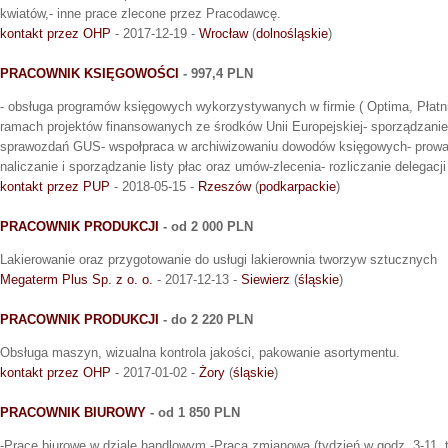
kwiatów,- inne prace zlecone przez Pracodawcę.
kontakt przez OHP
- 2017-12-19 -
Wrocław
(
dolnośląskie
)
PRACOWNIK KSIĘGOWOŚCI
- 997,4 PLN
- obsługa programów księgowych wykorzystywanych w firmie ( Optima, Płatni
ramach projektów finansowanych ze środków Unii Europejskiej- sporządzanie
sprawozdań GUS- wspołpraca w archiwizowaniu dowodów księgowych- prowa
naliczanie i sporządzanie listy płac oraz umów-zlecenia- rozliczanie delegacj
kontakt przez PUP
- 2018-05-15 -
Rzeszów
(
podkarpackie
)
PRACOWNIK PRODUKCJI
- od 2 000 PLN
Lakierowanie oraz przygotowanie do usługi lakierownia tworzyw sztucznych
Megaterm Plus Sp. z o. o.
- 2017-12-13 -
Siewierz
(
śląskie
)
PRACOWNIK PRODUKCJI
- do 2 220 PLN
Obsługa maszyn, wizualna kontrola jakości, pakowanie asortymentu.
kontakt przez OHP
- 2017-01-02 -
Żory
(
śląskie
)
PRACOWNIK BIUROWY
- od 1 850 PLN
-Prace biurowe w dziale handlowym,-Praca zmianowa (tydzień w godz. 3-11, t