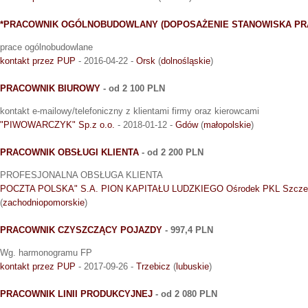
*PRACOWNIK OGÓLNOBUDOWLANY (DOPOSAŻENIE STANOWISKA PR
prace ogólnobudowlane
kontakt przez PUP
- 2016-04-22 -
Orsk
(
dolnośląskie
)
PRACOWNIK BIUROWY
- od 2 100 PLN
kontakt e-mailowy/telefoniczny z klientami firmy oraz kierowcami
"PIWOWARCZYK" Sp.z o.o.
- 2018-01-12 -
Gdów
(
małopolskie
)
PRACOWNIK OBSŁUGI KLIENTA
- od 2 200 PLN
PROFESJONALNA OBSŁUGA KLIENTA
POCZTA POLSKA" S.A. PION KAPITAŁU LUDZKIEGO Ośrodek PKL Szcze
(
zachodniopomorskie
)
PRACOWNIK CZYSZCZĄCY POJAZDY
- 997,4 PLN
Wg. harmonogramu FP
kontakt przez PUP
- 2017-09-26 -
Trzebicz
(
lubuskie
)
PRACOWNIK LINII PRODUKCYJNEJ
- od 2 080 PLN