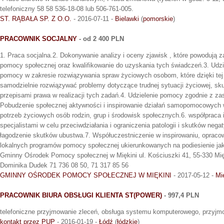
telefoniczny 58 58 536-18-08 lub 506-761-005.
ST. RĄBAŁA SP. Z O.O.
- 2016-07-11 -
Bielawki
(
pomorskie
)
PRACOWNIK SOCJALNY
- od 2 400 PLN
1. Praca socjalna.2. Dokonywanie analizy i oceny zjawisk , które powodują 
pomocy społecznej oraz kwalifikowanie do uzyskania tych świadczeń.3. Udzi
pomocy w zakresie rozwiązywania spraw życiowych osobom, które dzięki te
samodzielnie rozwiązywać problemy dotyczące trudnej sytuacji życiowej, sk
przepisami prawa w realizacji tych zadań.4. Udzielenie pomocy zgodnie z z
Pobudzenie społecznej aktywności i inspirowanie działań samopomocowych 
potrzeb życiowych osób rodzin, grup i środowisk społecznych.6. współpraca i
specjalistami w celu przeciwdziałania i ograniczenia patologii i skutków ne
łagodzenie skutków ubustwa.7. Współuczestniczenie w inspirowaniu, opracow
lokalnych programów pomocy społecznej ukierunkowanych na podiesienie jak
Gminny Ośrodek Pomocy społecznej w Miękini ul. Kościuszki 41, 55-330 Mię
Dominika Dudek 71 736 08 50, 71 317 85 56
GMINNY OŚRODEK POMOCY SPOŁECZNEJ W MIĘKINI
- 2017-05-12 -
Mi
PRACOWNIK BIURA OBSŁUGI KLIENTA ST(POWER)
- 997,4 PLN
telefoniczne przyjmowanie zleceń, obsługa systemu komputerowego, przyjm
kontakt przez PUP
- 2016-01-19 -
Łódź
(
łódzkie
)