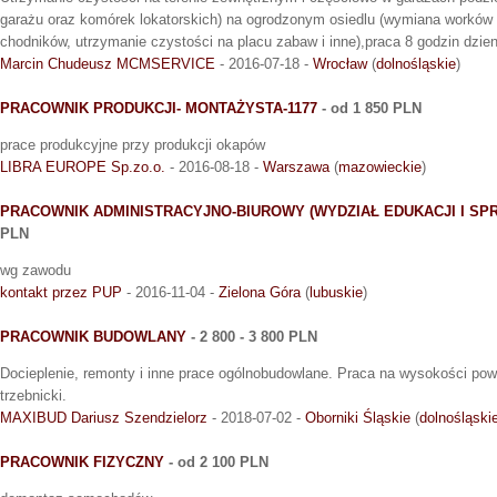
garażu oraz komórek lokatorskich) na ogrodzonym osiedlu (wymiana worków 
chodników, utrzymanie czystości na placu zabaw i inne),praca 8 godzin dzien
Marcin Chudeusz MCMSERVICE
- 2016-07-18 -
Wrocław
(
dolnośląskie
)
PRACOWNIK PRODUKCJI- MONTAŻYSTA-1177
- od 1 850 PLN
prace produkcyjne przy produkcji okapów
LIBRA EUROPE Sp.zo.o.
- 2016-08-18 -
Warszawa
(
mazowieckie
)
PRACOWNIK ADMINISTRACYJNO-BIUROWY (WYDZIAŁ EDUKACJI I SP
PLN
wg zawodu
kontakt przez PUP
- 2016-11-04 -
Zielona Góra
(
lubuskie
)
PRACOWNIK BUDOWLANY
- 2 800 - 3 800 PLN
Docieplenie, remonty i inne prace ogólnobudowlane. Praca na wysokości pow
trzebnicki.
MAXIBUD Dariusz Szendzielorz
- 2018-07-02 -
Oborniki Śląskie
(
dolnośląski
PRACOWNIK FIZYCZNY
- od 2 100 PLN