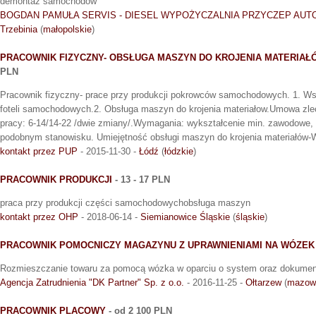
demontaz samochodów
BOGDAN PAMUŁA SERVIS - DIESEL WYPOŻYCZALNIA PRZYCZEP AUTO
Trzebinia
(
małopolskie
)
PRACOWNIK FIZYCZNY- OBSŁUGA MASZYN DO KROJENIA MATERIA
PLN
Pracownik fizyczny- prace przy produkcji pokrowców samochodowych. 1. Ws
foteli samochodowych.2. Obsługa maszyn do krojenia materiałow.Umowa zle
pracy: 6-14/14-22 /dwie zmiany/.Wymagania: wykształcenie min. zawodowe, 
podobnym stanowisku. Umiejętność obsługi maszyn do krojenia materia
kontakt przez PUP
- 2015-11-30 -
Łódź
(
łódzkie
)
PRACOWNIK PRODUKCJI
- 13 - 17 PLN
praca przy produkcji części samochodowychobsługa maszyn
kontakt przez OHP
- 2018-06-14 -
Siemianowice Śląskie
(
śląskie
)
PRACOWNIK POMOCNICZY MAGAZYNU Z UPRAWNIENIAMI NA WÓZEK
Rozmieszczanie towaru za pomocą wózka w oparciu o system oraz dokumen
Agencja Zatrudnienia "DK Partner" Sp. z o.o.
- 2016-11-25 -
Ołtarzew
(
mazowi
PRACOWNIK PLACOWY
- od 2 100 PLN