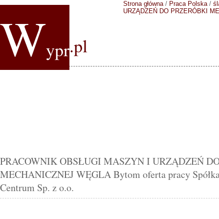
Strona główna
/
Praca Polska
/
śl
W
URZĄDZEŃ DO PRZERÓBKI M
.pl
ypr
PRACOWNIK OBSŁUGI MASZYN I URZĄDZEŃ DO
MECHANICZNEJ WĘGLA Bytom oferta pracy Spółka 
Centrum Sp. z o.o.