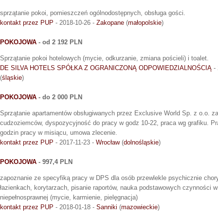
sprzątanie pokoi, pomieszczeń ogólnodostępnych, obsługa gości.
kontakt przez PUP
- 2018-10-26 -
Zakopane
(
małopolskie
)
POKOJOWA
- od 2 192 PLN
Sprzątanie pokoi hotelowych (mycie, odkurzanie, zmiana pościeli) i toalet.
DE SILVA HOTELS SPÓŁKA Z OGRANICZONĄ ODPOWIEDZIALNOŚCIĄ
- 
(
śląskie
)
POKOJOWA
- do 2 000 PLN
Sprzątanie apartamentów obsługiwanych przez Exclusive World Sp. z o.o. z
cudzoziemców, dyspozycyjność do pracy w godz 10-22, praca wg grafiku. P
godzin pracy w misiącu, umowa zlecenie.
kontakt przez PUP
- 2017-11-23 -
Wrocław
(
dolnośląskie
)
POKOJOWA
- 997,4 PLN
zapoznanie ze specyfiką pracy w DPS dla osób przewlekle psychicznie chory
łazienkach, korytarzach, pisanie raportów, nauka podstawowych czynności w
niepełnosprawnej (mycie, karmienie, pielęgnacja)
kontakt przez PUP
- 2018-01-18 -
Sanniki
(
mazowieckie
)