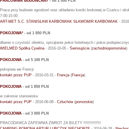
PRACOWNIK BUDOWLANY
- od 2 000 PLN
Praca przy budowie ogrodzeń oraz układaniu kostki brukowej w Czańcu i okol
7:00-15:00.
ART-MET S.C. STANISŁAW KARBOWIAK SŁAWOMIR KARBOWIAK
- 2016
POKOJOWA*
- od 1 850 PLN
dbanie o czystość obiektu, sprzątanie pokoi hotelowych i pokoi podopieczny
WIELMED Spółka Cywilna
- 2016-10-05 -
Świnoujście
(
zachodniopomorskie
)
POKOJOWA
- od 5 100 PLN
pokojowa we Francji
kontakt przez PUP
- 2016-03-31 -
Francja
(
Francja
)
POKOJOWA
- od 1 850 PLN
w zakresie stanowiska
kontakt przez PUP
- 2016-06-08 -
Człuchów
(
pomorskie
)
POKOJOWA
- od 3 000 PLN
PRACODAWCA ZAPEWNIA ZWROT ZA BILETY !!!!!!!!!!!!!!!
CAMPING POMONA ARTUR LUBCZYK NIECHORZE
- 2016-06-28 -
Niechor