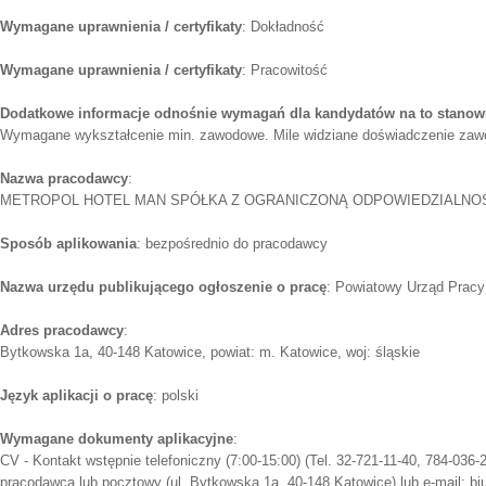
Wymagane uprawnienia / certyfikaty
: Dokładność
Wymagane uprawnienia / certyfikaty
: Pracowitość
Dodatkowe informacje odnośnie wymagań dla kandydatów na to stanow
Wymagane wykształcenie min. zawodowe. Mile widziane doświadczenie za
Nazwa pracodawcy
:
METROPOL HOTEL MAN SPÓŁKA Z OGRANICZONĄ ODPOWIEDZIALNO
Sposób aplikowania
: bezpośrednio do pracodawcy
Nazwa urzędu publikującego ogłoszenie o pracę
: Powiatowy Urząd Pracy
Adres pracodawcy
:
Bytkowska 1a, 40-148 Katowice, powiat: m. Katowice, woj: śląskie
Język aplikacji o pracę
: polski
Wymagane dokumenty aplikacyjne
:
CV - Kontakt wstępnie telefoniczny (7:00-15:00) (Tel. 32-721-11-40, 784-036-
pracodawcą lub pocztowy (ul. Bytkowska 1a, 40-148 Katowice) lub e-mail: biu