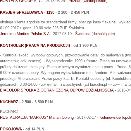
HOSTELS GROUP S. C.
- 2018-06-29 -
Poznań
(
wielkopolskie
)
KASJER-SPRZEDAWCA - 1190
- 2 100 - 2 450 PLN
obsługa klienta zgodnie ze standardami firmy, obsługę kasy fiskalnej, wykład
01.09.2017 r. godz. 10.00 sala 225 PUP Świdnica
Jeronimo Martins Polska S.A
- 2017-08-10 -
Świdnica
(
dolnośląskie
)
KONTROLER (PRACA NA PRODUKCJI)
- od 1 900 PLN
- Kontrola jakości wyrobów gotowych, przygotowanie detali do malowania (tw
automatów, odkurzaczy). - Wynagrodzenie: 1900 zł/brutto. Praca na umowę 
próbny do trzech miesięcy. Praca w pełnym wymiarze czasu pracy.- Praca: 6:
6:00 + czasami soboty. Wymagane wykształcenie min. średnie. Mile widzia
produkcji. Mile widziane Prawo jazdy kat. B. Kontakt osobisty (ul. Kondukto
godzinach: 8:00-14:00 -lub- e-mail: iza.bochynek (at) biacolor.pl ---lub--- mari
BIACOLOR SPÓŁKA Z OGRANICZONĄ ODPOWIEDZIALNOŚCIĄ
- 2016-04
KUCHARZ
- 2 500 - 3 500 PLN
KUCHARZ
RESTAURACJA "MARKUS" Marian Oblong
- 2017-02-17 -
Kolonowskie
(
opol
POKOJOWA
- od 14 PLN