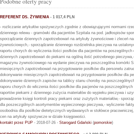
Podobne oferty pracy
REFERENT DS. ŻYWIENIA
- 1 017,4 PLN
- rozliczanie artykułów spożywczych zgodnie z obowiązującymi normami rze
dziennego relewu - gramówki dla pacjentów Szpitala na pod. jadłospisów spo
sporządzanie dziennych zapotrzebowań na artykuły żywnościowe i zleceń n
żywnościowych,- sporządzanie dziennego rozdzielnika pieczywa na ustalony
raportu chorych do wyliczenia ilości posłków dla pacjentów na poszególnych 
dziennych zapotrzebowań do piekarni na ogólną ilość potrzebnego pieczywa,
magazynu żywnościowego na wydanie pieczywa na poszczególna komórki Szp
miesięcznych zapotrzebowań na przygotowanie posiłków dla personelu zatrud
dokonywanie miesięcznych zapotrzebowań na przygotowanie posiłków dla per
dokonywanie dziennych zapisów na tablicy stanu choroby na poszczególnych
raporu chorych do wliczenia ilości posiłków dla pacjenów na poszczególnych
raportów piekarni z dziennego zużycia materiałów do wypieku pieczywa i uz
prowadzenie księgi kontroli pracy piekarni oraz zużytych materiałów,- sporz
dla poszeczgólnych asortymentów wypieczonego pieczywa,- wyliczenie fakt
osobodnia dla posiłków dietetycznych wydawanych w stołówce pracowniczej,
cen na artykuły spożywcze w dziale księgowości.
kontakt przez PUP
- 2018-07-26 -
Starogard Gdański
(
pomorskie
)