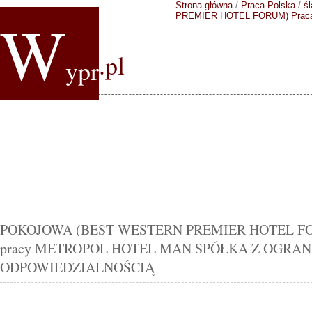
Strona główna
/
Praca Polska
/
śl
W
PREMIER HOTEL FORUM)
Pra
.pl
ypr
POKOJOWA (BEST WESTERN PREMIER HOTEL FORU
pracy METROPOL HOTEL MAN SPÓŁKA Z OGRA
ODPOWIEDZIALNOŚCIĄ