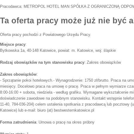
Pracodawca:
METROPOL HOTEL MAN SPÓŁKA Z OGRANICZONĄ ODPOW
Ta oferta pracy może już nie być a
Oferta pracy pochodzi z Powiatowego Urzędu Pracy.
Miejsce pracy
:
Bytkowska 1a, 40-148 Katowice, powiat: m. Katowice, woj: śląskie
Rodzaj obowiązków na tym stanowisku pracy
: Zakres obowiązków
Zakres obowiązków
:
- Sprzątanie pokoi hotelowych.- Wynagrodzenie: 1750 zł/brutto. Praca na um
miesięcy. Docelowo praca na umowę o pracę. Praca w pełnym wymiarze czas
8:00-16:00 + sobota, niedziela - według grafiku. Wymagane wykształcenie m
doświadczenie zawodowe na podobnym stanowisku. Kontakt wstępnie telefonic
11-40, 784-036-204) celem ustalenia spotkania z pracodawcą lub pocztowy (
Katowice) lub e-mail: biuro (at) bestwesternkatowice.pl
Forma zatrudnienia
: Umowa o pracę na okres próbny