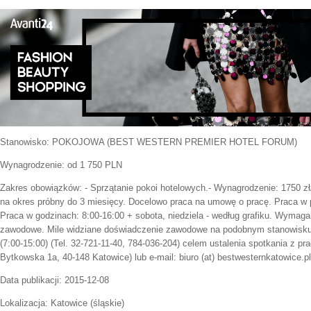
Stanowisko:
POKOJOWA (BEST WESTERN PREMIER HOTEL FORUM)
Wynagrodzenie: od 1 750 PLN
Zakres obowiązków:
- Sprzątanie pokoi hotelowych.- Wynagrodzenie: 1750 z
na okres próbny do 3 miesięcy. Docelowo praca na umowę o pracę. Praca w 
Praca w godzinach: 8:00-16:00 + sobota, niedziela - według grafiku. Wymag
zawodowe. Mile widziane doświadczenie zawodowe na podobnym stanowisku.
(7:00-15:00) (Tel. 32-721-11-40, 784-036-204) celem ustalenia spotkania z pr
Bytkowska 1a, 40-148 Katowice) lub e-mail: biuro (at) bestwesternkatowice.pl
Data publikacji:
2015-12-08
Lokalizacja:
Katowice
(
śląskie
)