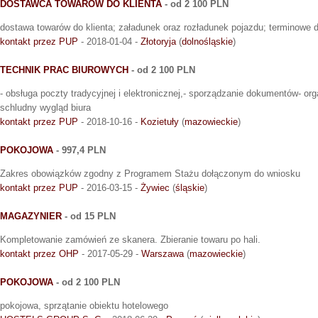
DOSTAWCA TOWARÓW DO KLIENTA
- od 2 100 PLN
dostawa towarów do klienta; załadunek oraz rozładunek pojazdu; terminowe 
kontakt przez PUP
- 2018-01-04 -
Złotoryja
(
dolnośląskie
)
TECHNIK PRAC BIUROWYCH
- od 2 100 PLN
- obsługa poczty tradycyjnej i elektronicznej,- sporządzanie dokumentów- org
schludny wygląd biura
kontakt przez PUP
- 2018-10-16 -
Kozietuły
(
mazowieckie
)
POKOJOWA
- 997,4 PLN
Zakres obowiązków zgodny z Programem Stażu dołączonym do wniosku
kontakt przez PUP
- 2016-03-15 -
Żywiec
(
śląskie
)
MAGAZYNIER
- od 15 PLN
Kompletowanie zamówień ze skanera. Zbieranie towaru po hali.
kontakt przez OHP
- 2017-05-29 -
Warszawa
(
mazowieckie
)
POKOJOWA
- od 2 100 PLN
pokojowa, sprzątanie obiektu hotelowego