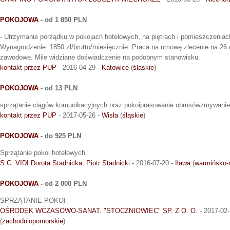
POKOJOWA
- od 1 850 PLN
- Utrzymanie porządku w pokojach hotelowych, na piętrach i pomieszczeniach
Wynagrodzenie: 1850 zł/brutto/miesięcznie. Praca na umowę zlecenie na 26
zawodowe. Mile widziane doświadczenie na podobnym stanowisku.
kontakt przez PUP
- 2016-04-29 -
Katowice
(
śląskie
)
POKOJOWA
- od 13 PLN
sprzątanie ciągów komunikacyjnych oraz pokoiprasowanie obrusówzmywani
kontakt przez PUP
- 2017-05-26 -
Wisła
(
śląskie
)
POKOJOWA
- do 925 PLN
Sprzątanie pokoi hotelowych
S.C. VIDI Dorota Stadnicka, Piotr Stadnicki
- 2016-07-20 -
Iława
(
warmińsko-
POKOJOWA
- od 2 000 PLN
SPRZĄTANIE POKOI
OŚRODEK WCZASOWO-SANAT. "STOCZNIOWIEC" SP. Z O. O.
- 2017-02-
(
zachodniopomorskie
)