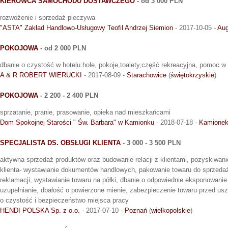
KIEROWCA SAMOCHODU DOSTAWCZEGO
- od 3 000 PLN
rozwożenie i sprzedaż pieczywa
"ASTA" Zakład Handlowo-Usługowy Teofil Andrzej Siemion
- 2017-10-05 -
Au
POKOJOWA
- od 2 000 PLN
dbanie o czystość w hotelu:hole, pokoje,toalety,część rekreacyjna, pomoc w p
A & R ROBERT WIERUCKI
- 2017-08-09 -
Starachowice
(
świętokrzyskie
)
POKOJOWA
- 2 200 - 2 400 PLN
sprzatanie, pranie, prasowanie, opieka nad mieszkańcami
Dom Spokojnej Starości " Św. Barbara" w Kamionku
- 2018-07-18 -
Kamione
SPECJALISTA DS. OBSŁUGI KLIENTA
- 3 000 - 3 500 PLN
aktywna sprzedaż produktów oraz budowanie relacji z klientami, pozyskiwani
klienta- wystawianie dokumentów handlowych, pakowanie towaru do sprzedaży
reklamacji, wystawianie towaru na półki, dbanie o odpowiednie eksponowanie
uzupełnianie, dbałość o powierzone mienie, zabezpieczenie towaru przed us
o czystość i bezpieczeństwo miejsca pracy
HENDI POLSKA Sp. z o.o.
- 2017-07-10 -
Poznań
(
wielkopolskie
)