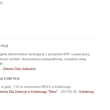
15
0 PLN
anej dokumentacji wynikającej z przepisów BHP i prawa pracy,
ramów szkoleń, dokumentacji powypadkowej, usuwanie uwag
HP
 -
Zielona Góra
(
lubuskie
)
od 2 000 PLN
 w godz. 7-15 w schoronisku REKS w Kołobrzegu.
niska Dla Zwierząt w Kołobrzegu "Reks"
- 2017-01-18 -
Kołobrzeg