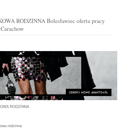
A RODZINNA Bolesławiec oferta pracy
 Carachow
KOWA RODZINNA
kowa rodzinna