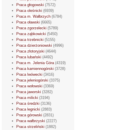
Praca głogowski
(7572)
Praca oleśnicki
(6939)
Praca m. Wałbrzych
(6784)
Praca oławski
(6665)
Praca zgorzelecki
(5789)
Praca ząbkowicki
(5450)
Praca trzebnicki
(5155)
Praca dzierżoniowski
(4996)
Praca złotoryjski
(4644)
Praca lubański
(4492)
Praca m. Jelenia Góra
(4319)
Praca kamiennogórski
(3728)
Praca lwówecki
(3416)
Praca jeleniogórski
(3375)
Praca wołowski
(3369)
Praca jaworski
(3282)
Praca milicki
(3194)
Praca średzki
(3136)
Praca legnicki
(2883)
Praca górowski
(2831)
Praca wałbrzyski
(2227)
Praca strzeliński
(1882)