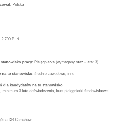
acował
: Polska
d 2 700 PLN
 stanowisko pracy
: Pielęgniarka (wymagany staż - lata: 3)
 na to stanowisko
: średnie zawodowe, inne
 dla kandydatów na to stanowisko
:
 minimum 3 lata doświadczenia, kurs pielęgniarki środowiskowej
gólna DR Carachow