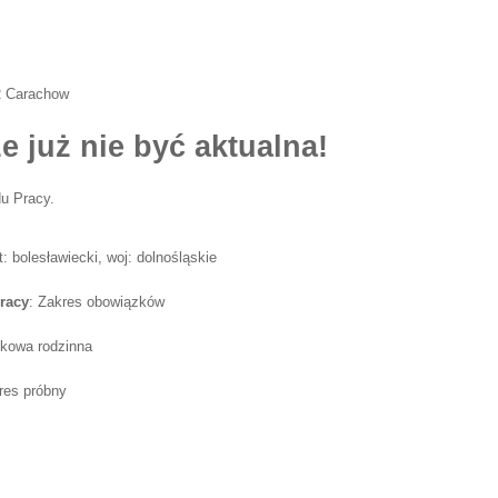
R Carachow
e już nie być aktualna!
u Pracy.
: bolesławiecki, woj: dolnośląskie
racy
: Zakres obowiązków
skowa rodzinna
res próbny