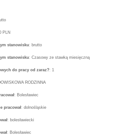
utto
00 PLN
tym stanowisku
: brutto
tym stanowisku
: Czasowy ze stawką miesięczną
wych do pracy od zaraz?
: 1
ODOWISKOWA RODZINNA
pracował
: Bolesławiec
e pracował
: dolnośląskie
ował
: bolesławiecki
ował
: Bolesławiec