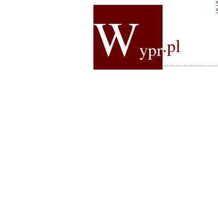
W
.pl
ypr