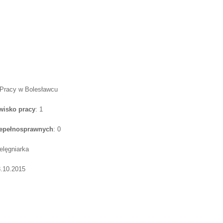
 Pracy w Bolesławcu
wisko pracy
: 1
iepełnosprawnych
: 0
ielęgniarka
8.10.2015