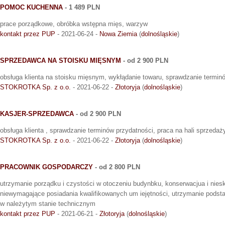
POMOC KUCHENNA
- 1 489 PLN
prace porządkowe, obróbka wstępna mięs, warzyw
kontakt przez PUP
- 2021-06-24 -
Nowa Ziemia
(
dolnośląskie
)
SPRZEDAWCA NA STOISKU MIĘSNYM
- od 2 900 PLN
obsługa klienta na stoisku mięsnym, wykłądanie towaru, sprawdzanie termin
STOKROTKA Sp. z o.o.
- 2021-06-22 -
Złotoryja
(
dolnośląskie
)
KASJER-SPRZEDAWCA
- od 2 900 PLN
obsługa klienta , sprawdzanie terminów przydatności, praca na hali sprzedaż
STOKROTKA Sp. z o.o.
- 2021-06-22 -
Złotoryja
(
dolnośląskie
)
PRACOWNIK GOSPODARCZY
- od 2 800 PLN
utrzymanie porządku i czystości w otoczeniu budynbku, konserwacjua i nie
niewymagające posiadania kwalifikowanych um iejętności, utrzymanie pods
w należytym stanie technicznym
kontakt przez PUP
- 2021-06-21 -
Złotoryja
(
dolnośląskie
)