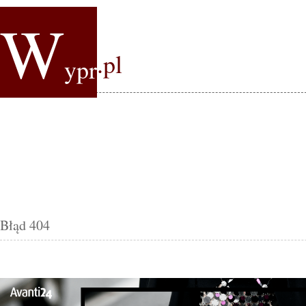
W
.pl
ypr
Błąd 404