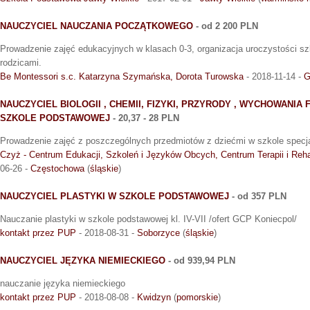
NAUCZYCIEL NAUCZANIA POCZĄTKOWEGO
- od 2 200 PLN
Prowadzenie zajęć edukacyjnych w klasach 0-3, organizacja uroczystości sz
rodzicami.
Be Montessori s.c. Katarzyna Szymańska, Dorota Turowska
- 2018-11-14 -
G
NAUCZYCIEL BIOLOGII , CHEMII, FIZYKI, PRZYRODY , WYCHOWANIA
SZKOLE PODSTAWOWEJ
- 20,37 - 28 PLN
Prowadzenie zajęć z poszczególnych przedmiotów z dziećmi w szkole specja
Czyż - Centrum Edukacji, Szkoleń i Języków Obcych, Centrum Terapii i Reha
06-26 -
Częstochowa
(
śląskie
)
NAUCZYCIEL PLASTYKI W SZKOLE PODSTAWOWEJ
- od 357 PLN
Nauczanie plastyki w szkole podstawowej kl. IV-VII /ofert GCP Koniecpol/
kontakt przez PUP
- 2018-08-31 -
Soborzyce
(
śląskie
)
NAUCZYCIEL JĘZYKA NIEMIECKIEGO
- od 939,94 PLN
nauczanie języka niemieckiego
kontakt przez PUP
- 2018-08-08 -
Kwidzyn
(
pomorskie
)