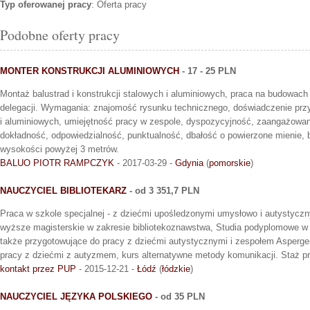
Typ oferowanej pracy
: Oferta pracy
Podobne oferty pracy
MONTER KONSTRUKCJI ALUMINIOWYCH
- 17 - 25 PLN
Montaż balustrad i konstrukcji stalowych i aluminiowych, praca na budowach 
delegacji. Wymagania: znajomość rysunku technicznego, doświadczenie przy
i aluminiowych, umiejętność pracy w zespole, dyspozycyjność, zaangażowa
dokładność, odpowiedzialność, punktualność, dbałość o powierzone mienie, 
wysokości powyżej 3 metrów.
BALUO PIOTR RAMPCZYK
- 2017-03-29 -
Gdynia
(
pomorskie
)
NAUCZYCIEL BIBLIOTEKARZ
- od 3 351,7 PLN
Praca w szkole specjalnej - z dziećmi upośledzonymi umysłowo i autystyc
wyższe magisterskie w zakresie bibliotekoznawstwa, Studia podyplomowe w z
także przygotowujące do pracy z dziećmi autystycznymi i zespołem Asperger
pracy z dziećmi z autyzmem, kurs alternatywne metody komunikacji. Staż pra
kontakt przez PUP
- 2015-12-21 -
Łódź
(
łódzkie
)
NAUCZYCIEL JĘZYKA POLSKIEGO
- od 35 PLN