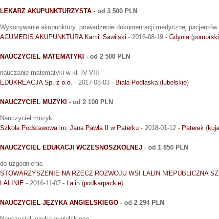
LEKARZ AKUPUNKTURZYSTA
- od 3 500 PLN
Wykonywanie akupunktury, prowadzenie dokumentacji medycznej pacjentów.
ACUMEDIS AKUPUNKTURA Kamil Sawilski
- 2016-08-19 -
Gdynia
(
pomorsk
NAUCZYCIEL MATEMATYKI
- od 2 500 PLN
nauczanie matematyki w kl. IV-VIII
EDUKREACJA Sp. z o.o.
- 2017-08-03 -
Biała Podlaska
(
lubelskie
)
NAUCZYCIEL MUZYKI
- od 2 100 PLN
Nauczyciel muzyki
Szkoła Podstawowa im. Jana Pawła II w Paterku
- 2018-01-12 -
Paterek
(
kuj
NAUCZYCIEL EDUKACJI WCZESNOSZKOLNEJ
- od 1 850 PLN
do uzgodnienia
STOWARZYSZENIE NA RZECZ ROZWOJU WSI LALIN NIEPUBLICZNA 
LALINIE
- 2016-11-07 -
Lalin
(
podkarpackie
)
NAUCZYCIEL JĘZYKA ANGIELSKIEGO
- od 2 294 PLN
Nauczyciel języka angielskiego