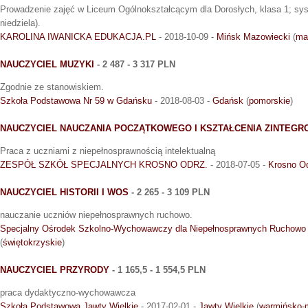
Prowadzenie zajęć w Liceum Ogólnokształcącym dla Dorosłych, klasa 1; sy
niedziela).
KAROLINA IWANICKA EDUKACJA.PL
- 2018-10-09 -
Mińsk Mazowiecki
(
ma
NAUCZYCIEL MUZYKI
- 2 487 - 3 317 PLN
Zgodnie ze stanowiskiem.
Szkoła Podstawowa Nr 59 w Gdańsku
- 2018-08-03 -
Gdańsk
(
pomorskie
)
NAUCZYCIEL NAUCZANIA POCZĄTKOWEGO I KSZTAŁCENIA ZINTEG
Praca z uczniami z niepełnosprawnością intelektualną
ZESPÓŁ SZKÓŁ SPECJALNYCH KROSNO ODRZ.
- 2018-07-05 -
Krosno O
NAUCZYCIEL HISTORII I WOS
- 2 265 - 3 109 PLN
nauczanie uczniów niepełnosprawnych ruchowo.
Specjalny Ośrodek Szkolno-Wychowawczy dla Niepełnosprawnych Ruchowo
(
świętokrzyskie
)
NAUCZYCIEL PRZYRODY
- 1 165,5 - 1 554,5 PLN
praca dydaktyczno-wychowawcza
Szkoła Podstawowa Jawty Wielkie
- 2017-02-01 -
Jawty Wielkie
(
warmińsko-