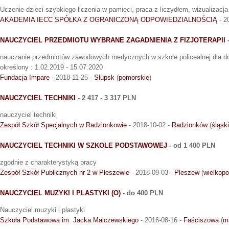
Uczenie dzieci szybkiego liczenia w pamięci, praca z liczydłem, wizualizacja
AKADEMIA IECC SPÓŁKA Z OGRANICZONĄ ODPOWIEDZIALNOŚCIĄ
- 2
NAUCZYCIEL PRZEDMIOTU WYBRANE ZAGADNIENIA Z FIZJOTERAPII
-
nauczanie przedmiotów zawodowych medycznych w szkole policealnej dla do
określony : 1.02.2019 - 15.07.2020
Fundacja Impare
- 2018-11-25 -
Słupsk
(
pomorskie
)
NAUCZYCIEL TECHNIKI
- 2 417 - 3 317 PLN
nauczyciel techniki
Zespół Szkół Specjalnych w Radzionkowie
- 2018-10-02 -
Radzionków
(
śląsk
NAUCZYCIEL TECHNIKI W SZKOLE PODSTAWOWEJ
- od 1 400 PLN
zgodnie z charakterystyką pracy
Zespół Szkół Publicznych nr 2 w Pleszewie
- 2018-09-03 -
Pleszew
(
wielkopo
NAUCZYCIEL MUZYKI I PLASTYKI (O)
- do 400 PLN
Nauczyciel muzyki i plastyki
Szkoła Podstawowa im. Jacka Malczewskiego
- 2016-08-16 -
Faściszowa
(
m