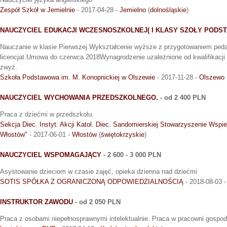
Zespół Szkół w Jemielnie
- 2017-04-28 -
Jemielno
(
dolnośląskie
)
NAUCZYCIEL EDUKACJI WCZESNOSZKOLNEJ( I KLASY SZOŁY PODS
Nauczanie w klasie Pierwszej.Wykształcenie wyższe z przygotowaniem ped
licencjat.Umowa do czerwca 2018Wynagrodzenie uzależnione od kwalifikacji
zwyż.
Szkoła Podstawowa im. M. Konopnickiej w Olszewie
- 2017-11-28 -
Olszewo
NAUCZYCIEL WYCHOWANIA PRZEDSZKOLNEGO.
- od 2 400 PLN
Praca z dziećmi w przedszkolu.
Sekcja Diec. Instyt. Akcji Katol. Diec. Sandomierskiej Stowarzyszenie Wspi
Włostów"
- 2017-06-01 -
Włostów
(
świętokrzyskie
)
NAUCZYCIEL WSPOMAGAJĄCY
- 2 600 - 3 000 PLN
Asystowanie dzieciom w czasie zajęć, opieka dzienna nad dziećmi
SOTIS SPÓŁKA Z OGRANICZONĄ ODPOWIEDZIALNOŚCIĄ
- 2018-08-03 
INSTRUKTOR ZAWODU
- od 2 050 PLN
Praca z osobami niepełnosprawnymi intelektualnie. Praca w pracowni gosp