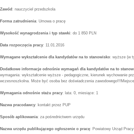
Zawód
: nauczyciel przedszkola
Forma zatrudnienia
: Umowa o pracę
Wysokość wynagrodzenia i typ stawki
: do 1 850 PLN
Data rozpoczęcia pracy
: 11.01.2016
Wymagane wykształcenie dla kandydatów na to stanowisko
: wyższe (w t
Dodatkowe informacje odnośnie wymagań dla kandydatów na to stanow
wymagania: wykształcenie wyższe - pedagogiczne, kierunek wychowanie prz
wczesnoszkolna. Może być osoba bez doświadczenia zawodowego!!!Miejsce
Wymagania odnośnie stażu pracy
: lata: 0, miesiące: 1
Nazwa pracodawcy
: kontakt przez PUP
Sposób aplikowania
: za pośrednictwem urzędu
Nazwa urzędu publikującego ogłoszenie o pracę
: Powiatowy Urząd Prac