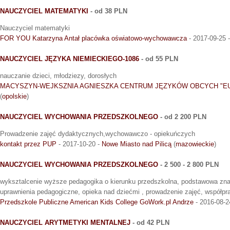
NAUCZYCIEL MATEMATYKI
- od 38 PLN
Nauczyciel matematyki
FOR YOU Katarzyna Antał placówka oświatowo-wychowawcza
- 2017-09-25 
NAUCZYCIEL JĘZYKA NIEMIECKIEGO-1086
- od 55 PLN
nauczanie dzieci, młodziezy, dorosłych
MACYSZYN-WEJKSZNIA AGNIESZKA CENTRUM JĘZYKÓW OBCYCH "E
(
opolskie
)
NAUCZYCIEL WYCHOWANIA PRZEDSZKOLNEGO
- od 2 200 PLN
Prowadzenie zajęć dydaktycznych,wychowawczo - opiekuńczych
kontakt przez PUP
- 2017-10-20 -
Nowe Miasto nad Pilicą
(
mazowieckie
)
NAUCZYCIEL WYCHOWANIA PRZEDSZKOLNEGO
- 2 500 - 2 800 PLN
wyksztalcenie wyższe pedagogika o kierunku przedszkolna, podstawowa zna
uprawnienia pedagogiczne, opieka nad dziećmi , prowadzenie zajęć, współpr
Przedszkole Publiczne American Kids College GoWork.pl Andrze
- 2016-08-2
NAUCZYCIEL ARYTMETYKI MENTALNEJ
- od 42 PLN