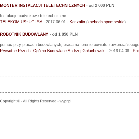
MONTER INSTALACJI TELETECHNICZNYCH
- od 2 000 PLN
Instalacje budynkowe teletechniczne
TELEKOM USŁUGI SA
- 2017-06-01 -
Koszalin
(
zachodniopomorskie
)
ROBOTNIK BUDOWLANY
- od 1 850 PLN
pomoc przy pracach budowlanych, praca na terenie powiatu zawierciańskieg
Prywatne Przeds. Ogólno Budowlane Andrzej Gołuchowski
- 2016-04-08 -
Po
Copyright © - All Rights Reserved - wypr.pl