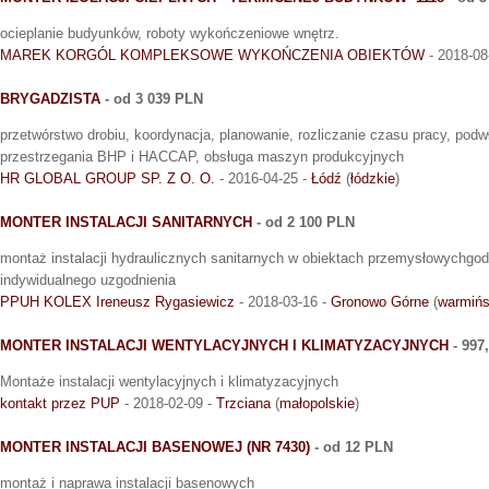
ocieplanie budyunków, roboty wykończeniowe wnętrz.
MAREK KORGÓL KOMPLEKSOWE WYKOŃCZENIA OBIEKTÓW
- 2018-08
BRYGADZISTA
- od 3 039 PLN
przetwórstwo drobiu, koordynacja, planowanie, rozliczanie czasu pracy, podw
przestrzegania BHP i HACCAP, obsługa maszyn produkcyjnych
HR GLOBAL GROUP SP. Z O. O.
- 2016-04-25 -
Łódź
(
łódzkie
)
MONTER INSTALACJI SANITARNYCH
- od 2 100 PLN
montaż instalacji hydraulicznych sanitarnych w obiektach przemysłowychgo
indywidualnego uzgodnienia
PPUH KOLEX Ireneusz Rygasiewicz
- 2018-03-16 -
Gronowo Górne
(
warmińs
MONTER INSTALACJI WENTYLACYJNYCH I KLIMATYZACYJNYCH
- 997
Montaże instalacji wentylacyjnych i klimatyzacyjnych
kontakt przez PUP
- 2018-02-09 -
Trzciana
(
małopolskie
)
MONTER INSTALACJI BASENOWEJ (NR 7430)
- od 12 PLN
montaż i naprawa instalacji basenowych