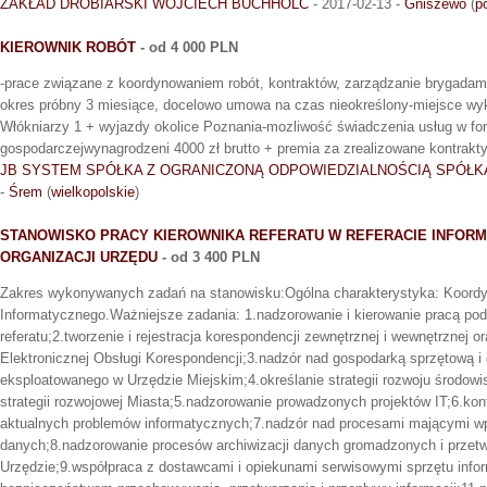
ZAKŁAD DROBIARSKI WOJCIECH BUCHHOLC
- 2017-02-13 -
Gniszewo
(
p
KIEROWNIK ROBÓT
- od 4 000 PLN
-prace związane z koordynowaniem robót, kontraktów, zarządzanie brygad
okres próbny 3 miesiące, docelowo umowa na czas nieokreślony-miejsce wyk
Włókniarzy 1 + wyjazdy okolice Poznania-mozliwość świadczenia usług w for
gospodarczejwynagrodzeni 4000 zł brutto + premia za zrealizowane kontrakt
JB SYSTEM SPÓŁKA Z OGRANICZONĄ ODPOWIEDZIALNOŚCIĄ SPÓŁ
-
Śrem
(
wielkopolskie
)
STANOWISKO PRACY KIEROWNIKA REFERATU W REFERACIE INFOR
ORGANIZACJI URZĘDU
- od 3 400 PLN
Zakres wykonywanych zadań na stanowisku:Ogólna charakterystyka: Koordy
Informatycznego.Ważniejsze zadania: 1.nadzorowanie i kierowanie pracą po
referatu;2.tworzenie i rejestracja korespondencji zewnętrznej i wewnętrznej
Elektronicznej Obsługi Korespondencji;3.nadzór nad gospodarką sprzętową 
eksploatowanego w Urzędzie Miejskim;4.określanie strategii rozwoju środowi
strategii rozwojowej Miasta;5.nadzorowanie prowadzonych projektów IT;6.kon
aktualnych problemów informatycznych;7.nadzór nad procesami mającymi w
danych;8.nadzorowanie procesów archiwizacji danych gromadzonych i przet
Urzędzie;9.współpraca z dostawcami i opiekunami serwisowymi sprzętu info