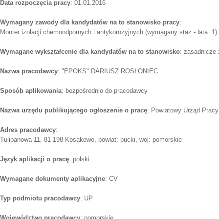
Data rozpoczęcia pracy
: 01.01.2016
Wymagany zawody dla kandydatów na to stanowisko pracy
:
Monter izolacji chemoodpornych i antykorozyjnych (wymagany staż - lata: 1)
Wymagane wykształcenie dla kandydatów na to stanowisko
: zasadnicze
Nazwa pracodawcy
: "EPOKS" DARIUSZ ROSŁONIEC
Sposób aplikowania
: bezpośrednio do pracodawcy
Nazwa urzędu publikującego ogłoszenie o pracę
: Powiatowy Urząd Prac
Adres pracodawcy
:
Tulipanowa 11, 81-198 Kosakowo, powiat: pucki, woj: pomorskie
Język aplikacji o pracę
: polski
Wymagane dokumenty aplikacyjne
: CV
Typ podmiotu pracodawcy
: UP
Województwo pracodawcy
: pomorskie