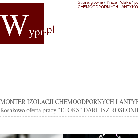
Strona główna
/
Praca Polska
/
p
W
CHEMOODPORNYCH I ANTYK
.pl
ypr
MONTER IZOLACJI CHEMOODPORNYCH I ANTY
Kosakowo oferta pracy "EPOKS" DARIUSZ ROSŁON