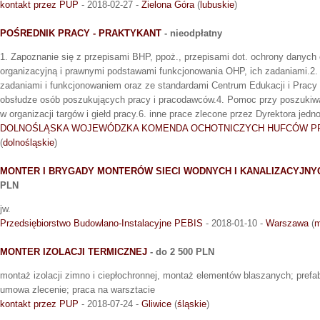
kontakt przez PUP
- 2018-02-27 -
Zielona Góra
(
lubuskie
)
POŚREDNIK PRACY - PRAKTYKANT
- nieodpłatny
1. Zapoznanie się z przepisami BHP, ppoż., przepisami dot. ochrony danych
organizacyjną i prawnymi podstawami funkcjonowania OHP, ich zadaniami.2. 
zadaniami i funkcjonowaniem oraz ze standardami Centrum Edukacji i Pracy
obsłudze osób poszukujących pracy i pracodawców.4. Pomoc przy poszukiwan
w organizacji targów i giełd pracy.6. inne prace zlecone przez Dyrektora jedno
DOLNOŚLĄSKA WOJEWÓDZKA KOMENDA OCHOTNICZYCH HUFCÓW P
(
dolnośląskie
)
MONTER I BRYGADY MONTERÓW SIECI WODNYCH I KANALIZACYJN
PLN
jw.
Przedsiębiorstwo Budowlano-Instalacyjne PEBIS
- 2018-01-10 -
Warszawa
(
m
MONTER IZOLACJI TERMICZNEJ
- do 2 500 PLN
montaż izolacji zimno i ciepłochronnej, montaż elementów blaszanych; prefab
umowa zlecenie; praca na warsztacie
kontakt przez PUP
- 2018-07-24 -
Gliwice
(
śląskie
)