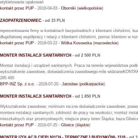
etykietowanie opakowań
kontakt przez PUP
- 2018-04-03 -
Oborniki
(
wielkopolskie
)
ZAOPATRZENIOWIEC
- od 15 PLN
reprezentowanie firmy w kontaktach bezpośrednich z klientami chińskimi, b
długofalowej współpracy i relacji z klientami chińskimi, pomoc klientom w r
kontakt przez PUP
- 2018-03-22 -
Wólka Kosowska
(
mazowieckie
)
MONTER INSTALACJI SANITARNYCH
- od 2 500 PLN
Montaż instalacji i urządzeń sanitarnych. Praca na terenie województwa 
wykształcenie zawodowe, doświadczenia zawodowego-mile widzianeKON
285 400
BPP-INŻ Sp. z o.o.
- 2018-07-20 -
Jarosław
(
podkarpackie
)
MONTER INSTALACJI SANITARNYCH
- od 1 850 PLN
Wykształcenie zawodowe; minimum roczne doświadczenie zawodowe; prawo j
montera instalacji sanitarnych; zdolność do pracy na wsokości; montaż insta
mieszkalnych oraz przemysłowych; miejsce pracy teren Śląska; baza Gliwic
kontakt przez PUP
- 2016-07-25 -
Gliwice
(
śląskie
)
MONTER IZOLACJI CIEPLNYCH - TERMICZNEJ BUDYNKÓW- 1118
- od 3