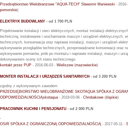
Przedsiębiorstwo Wielobranżowe "AQUA-TECH" Sławomir Maniewski
- 2016-
pomorskie
)
ELEKTRYK BUDOWLANY
- od 1 700 PLN
Projektowanie instalacji i sieci elektrycznych, montaż instalacji elektryczn
techniczną; instalowanie i uruchamianie maszyn i urządzeń elektrycznych, 
technicznych, konserwacja oraz naprawa instalacji, maszyn i urządzeń elekt
wykonywanie przeglądów technicznych, przeprowadzanie konserwacji oraz n
wykonywanie pomiarów, prób po montażu i naprawie instalacji, maszyn i urz
dokonywaniem oceny ich stanu technicznego.
kontakt przez PUP
- 2016-06-03 -
Wieliszew
(
mazowieckie
)
MONTER INSTALACJI I URZĄDZEŃ SANITARNYCH
- od 3 200 PLN
zgodny z wykonywanym zawodem
PRZEDSIĘBIORSTWO WIELOBRANŻOWE SKOTAQUA SPÓŁKA Z OGRA
ODPOWIEDZIALNOŚCIĄskotaqua
- 2018-03-06 -
Chrobakowe
(
śląskie
)
PRACOWNIK KUCHNI I PENSJONATU
- od 2 000 PLN
-
OSIR SPÓŁKA Z OGRANICZONĄ ODPOWIEDZIALNOŚCIĄ
- 2017-05-11 -
S