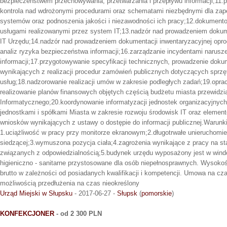
bezpieczeństwem przechowywania, przetwarzania i przepływu informacji;11.p
kontrola nad wdrożonymi procedurami oraz schematami niezbędnymi dla zapew
systemów oraz podnoszenia jakości i niezawodności ich pracy;12.dokument
usługami realizowanymi przez system IT;13.nadzór nad prowadzeniem dokum
IT Urzędu;14.nadzór nad prowadzeniem dokumentacji inwentaryzacyjnej opr
analiz ryzyka bezpieczeństwa informacji;16.zarządzanie incydentami narus
informacji;17.przygotowywanie specyfikacji technicznych, prowadzenie dokum
wynikających z realizacji procedur zamówień publicznych dotyczących sprzę
usług;18.nadzorowanie realizacji umów w zakresie podległych zadań;19.oprac
realizowanie planów finansowych objętych częścią budżetu miasta przewidzi
Informatycznego;20.koordynowanie informatyzacji jednostek organizacyjnych
jednostkami i spółkami Miasta w zakresie rozwoju środowisk IT oraz element
wniosków wynikających z ustawy o dostępie do informacji publicznej.Warunk
1.uciążliwość w pracy przy monitorze ekranowym;2.długotrwałe unieruchomie
siedzącej;3.wymuszona pozycja ciała;4.zagrożenia wynikające z pracy na s
związanych z odpowiedzialnością;5.budynek urzędu wyposażony jest w wind
higieniczno - sanitarne przystosowane dla osób niepełnosprawnych. Wysoko
brutto w zależności od posiadanych kwalifikacji i kompetencji. Umowa na cz
możliwością przedłużenia na czas nieokreślony
Urząd Miejski w Słupsku
- 2017-06-27 -
Słupsk
(
pomorskie
)
KONFEKCJONER
- od 2 300 PLN