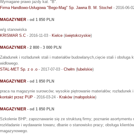
Wymagane prawo jazdy kat. "B".
Firma Handlowo-Usługowa "Bego-Mag" Sp. Jawna B. M. Stochel
- 2016-06-0
MAGAZYNIER
- od 1 850 PLN
w/g stanowiska
KRISMAR S.C
- 2016-11-03 -
Kielce
(
świętokrzyskie
)
MAGAZYNIER
- 2 800 - 3 000 PLN
Załadunek i rozładunek stali i materiałów budowlanych,cięcie stali i obsługa 
widłowego.
STAL-MET Sp. z o .o
- 2017-07-03 -
Chełm
(
lubelskie
)
MAGAZYNIER
- od 1 850 PLN
praca na magazynie surowców; wysokie piętrowanie materiałów; rozładunek i 
kontakt przez PUP
- 2016-03-24 -
Kraków
(
małopolskie
)
MAGAZYNIER
- od 1 850 PLN
Szkolenie BHP; zapoznawanie się ze strukturą firmy; poznanie asortymentu
rozkładanie i wydawanie towaru; dbanie o stanowisko pracy; obsługa klientó
magazynowego.