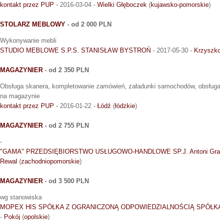
kontakt przez PUP
- 2016-03-04 -
Wielki Głęboczek
(
kujawsko-pomorskie
)
STOLARZ MEBLOWY
- od 2 000 PLN
Wykonywanie mebli
STUDIO MEBLOWE S.P.S. STANISŁAW BYSTROŃ
- 2017-05-30 -
Krzyszk
MAGAZYNIER
- od 2 350 PLN
Obsługa skanera, kompletowanie zamówień, załadunki samochodów, obsługa 
na magazynie
kontakt przez PUP
- 2016-01-22 -
Łódź
(
łódzkie
)
MAGAZYNIER
- od 2 755 PLN
-
"GAMA" PRZEDSIĘBIORSTWO USŁUGOWO-HANDLOWE SP.J. Antoni Grabal
Rewal
(
zachodniopomorskie
)
MAGAZYNIER
- od 3 500 PLN
wg stanowiska
MOPEX HIS SPÓŁKA Z OGRANICZONĄ ODPOWIEDZIALNOŚCIĄ SPÓŁ
-
Pokój
(
opolskie
)