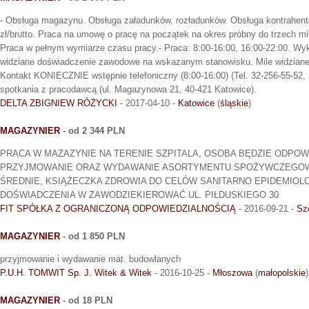
- Obsługa magazynu. Obsługa załadunków, rozładunków. Obsługa kontrahent
zł/brutto. Praca na umowę o pracę na początek na okres próbny do trzech mi
Praca w pełnym wymiarze czasu pracy.- Praca: 8:00-16:00, 16:00-22:00. Wy
widziane doświadczenie zawodowe na wskazanym stanowisku. Mile widziane 
Kontakt KONIECZNIE wstępnie telefoniczny (8:00-16:00) (Tel. 32-256-55-52, 
spotkania z pracodawcą (ul. Magazynowa 21, 40-421 Katowice).
DELTA ZBIGNIEW RÓŻYCKI
- 2017-04-10 -
Katowice
(
śląskie
)
MAGAZYNIER
- od 2 344 PLN
PRACA W MAZAZYNIE NA TERENIE SZPITALA, OSOBA BĘDZIE ODPOW
PRZYJMOWANIE ORAZ WYDAWANIE ASORTYMENTU SPOŻYWCZEGO
ŚREDNIE, KSIĄŻECZKA ZDROWIA DO CELÓW SANITARNO EPIDEMIOLO
DOŚWIADCZENIA W ZAWODZIEKIEROWAĆ UL. PIŁDUSKIEGO 30
FIT SPÓŁKA Z OGRANICZONĄ ODPOWIEDZIALNOŚCIĄ
- 2016-09-21 -
Sz
MAGAZYNIER
- od 1 850 PLN
przyjmowanie i wydawanie mat. budowlanych
P.U.H. TOMWIT Sp. J. Witek & Witek
- 2016-10-25 -
Młoszowa
(
małopolskie
)
MAGAZYNIER
- od 18 PLN