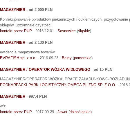
MAGAZYNIER
- od 2 000 PLN
Konfekcjonowanie pproduktów piekarniczych i cukierniczych, przygotowanie
sklepów, utrzymnaie czystości
kontakt przez PUP
- 2016-12-01 -
Sosnowiec
(
śląskie
)
MAGAZYNIER
- od 2 130 PLN
ewidencja magazynowa towarów
EVRAFISH sp. z o.o.
- 2016-09-23 -
Brusy
(
pomorskie
)
MAGAZYNIER / OPERATOR WÓZKA WIDŁOWEGO
- od 15 PLN
MAGAZYNIER/OPERATOR WÓZKA, PRACE ZAŁADUNKOWO-ROZŁADUN
PODKARPACKI PARK LOGISTYCZNY OMEGA PILZNO SP. Z O.O.
- 2018-
MAGAZYNIER
- 997,4 PLN
w/z
kontakt przez PUP
- 2017-09-29 -
Jawor
(
dolnośląskie
)