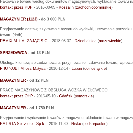
Pakowanie towaru według dokumentów magazynowych, wykładanie towaru na
kontakt przez PUP
- 2016-08-05 -
Koszalin
(
zachodniopomorskie
)
MAGAZYNIER (112J)
- do 3 000 PLN
Przyjmowanie dostaw, szykowanie towaru do wydawki, utrzymanie porządku
towaru (drób).
REMIX M. i M. ZAJĄC S.C.
- 2018-03-07 -
Dziechciniec
(
mazowieckie
)
SPRZEDAWCA
- od 13 PLN
Obsługa klientow, sprzedaż towaru, przyjmowanie i zdawanie towaru, wprow
FHU 'KUBI' Miłosz Małysa
- 2016-12-14 -
Lubań
(
dolnośląskie
)
MAGAZYNIER
- od 12 PLN
PRACE MAGAZYNOWE Z OBSŁUGĄ WÓZKA WIDŁOWEGO
kontakt przez OHP
- 2016-05-10 -
Gdańsk
(
pomorskie
)
MAGAZYNIER
- od 1 750 PLN
Przyjmowanie i wydawanie towarów z magazynu, układanie towaru w magazy
BATISTA Sp. z o.o. -Sp.k.
- 2015-11-30 -
Nisko
(
podkarpackie
)