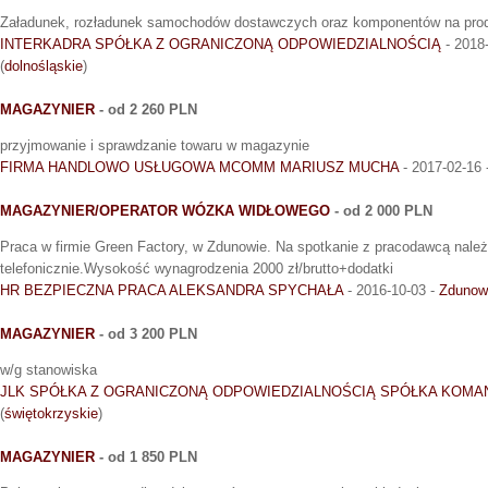
Załadunek, rozładunek samochodów dostawczych oraz komponentów na pro
INTERKADRA SPÓŁKA Z OGRANICZONĄ ODPOWIEDZIALNOŚCIĄ
- 2018
(
dolnośląskie
)
MAGAZYNIER
- od 2 260 PLN
przyjmowanie i sprawdzanie towaru w magazynie
FIRMA HANDLOWO USŁUGOWA MCOMM MARIUSZ MUCHA
- 2017-02-16 
MAGAZYNIER/OPERATOR WÓZKA WIDŁOWEGO
- od 2 000 PLN
Praca w firmie Green Factory, w Zdunowie. Na spotkanie z pracodawcą nale
telefonicznie.Wysokość wynagrodzenia 2000 zł/brutto+dodatki
HR BEZPIECZNA PRACA ALEKSANDRA SPYCHAŁA
- 2016-10-03 -
Zdunow
MAGAZYNIER
- od 3 200 PLN
w/g stanowiska
JLK SPÓŁKA Z OGRANICZONĄ ODPOWIEDZIALNOŚCIĄ SPÓŁKA KOM
(
świętokrzyskie
)
MAGAZYNIER
- od 1 850 PLN