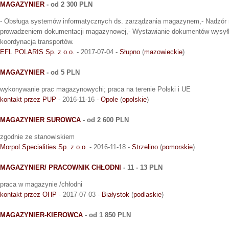
MAGAZYNIER
- od 2 300 PLN
- Obsługa systemów informatycznych ds. zarządzania magazynem,- Nadzór n
prowadzeniem dokumentacji magazynowej,- Wystawianie dokumentów wysyłk
koordynacja transportów.
EFL POLARIS Sp. z o.o.
- 2017-07-04 -
Słupno
(
mazowieckie
)
MAGAZYNIER
- od 5 PLN
wykonywanie prac magazynowychi; praca na terenie Polski i UE
kontakt przez PUP
- 2016-11-16 -
Opole
(
opolskie
)
MAGAZYNIER SUROWCA
- od 2 600 PLN
zgodnie ze stanowiskiem
Morpol Specialities Sp. z o.o.
- 2016-11-18 -
Strzelino
(
pomorskie
)
MAGAZYNIER/ PRACOWNIK CHŁODNI
- 11 - 13 PLN
praca w magazynie /chłodni
kontakt przez OHP
- 2017-07-03 -
Białystok
(
podlaskie
)
MAGAZYNIER-KIEROWCA
- od 1 850 PLN