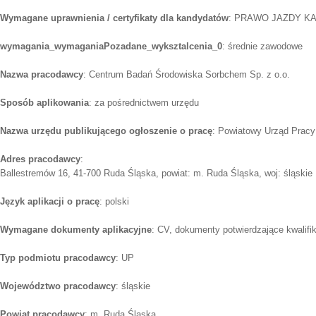
Wymagane uprawnienia / certyfikaty dla kandydatów
: PRAWO JAZDY KAT
wymagania_wymaganiaPozadane_wyksztalcenia_0
: średnie zawodowe
Nazwa pracodawcy
: Centrum Badań Środowiska Sorbchem Sp. z o.o.
Sposób aplikowania
: za pośrednictwem urzędu
Nazwa urzędu publikującego ogłoszenie o pracę
: Powiatowy Urząd Pracy
Adres pracodawcy
:
Ballestremów 16, 41-700 Ruda Śląska, powiat: m. Ruda Śląska, woj: śląskie
Język aplikacji o pracę
: polski
Wymagane dokumenty aplikacyjne
: CV, dokumenty potwierdzające kwalifi
Typ podmiotu pracodawcy
: UP
Województwo pracodawcy
: śląskie
Powiat pracodawcy
: m. Ruda Śląska