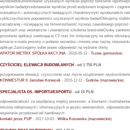
wyrobówdokumentowanie uzyskanych wyników poprzez tworzenie raportówpo
wyników badańprzedstawianie wyników przed audytorami krajowymi i zagran
manualnych i automatycznych badających charakterystyki wyrobunadzór n
cyklicznychocena poprawności uzyskanych wyników badańOferujemy:stabiln
zarządzanej i rozwijającej się firmiemożliwość rozwoju zawodowego poprzez 
projektach oraz wewnętrzne i zewnętrzne szkolenia branżoweOsoby zaintere
przesłanie aplikacji zawierającej CV oraz list motywacyjny na adres:rekrutac
temacie e-maila prosimy o podanie nazwiska i imienia oraz nazwy stanowiska
aplikuje.Zastrzegamy sobie prawo odpowiedzi na wybrane oferty.
APATOR METRIX SPÓŁKA AKCYJNA
- 2016-05-12 -
Tczew
(
pomorskie
)
CZYŚCICIEL ELEWACJI BUDOWLANYCH
- od 1 750 PLN
przygotowanie elewacji, czyszczenie oraz mycie urządzeniem wyskociśnien
KONWESTUR II Jarosław Koniecek
- 2015-12-11 -
Gutków
(
mazowieckie
)
SPECJALISTA DS. IMPORTU/EXPORTU
- od 15 PLN
odpowiedzialność za współpracę między prezesem, a klientami i kontrahent
tekstów reklamowych i informacyjnych w języku wietnamskim, odpowiedzialn
wspieranie przedstawicieli handlowych
kontakt przez PUP
- 2017-10-03 -
Wólka Kosowska
(
mazowieckie
)