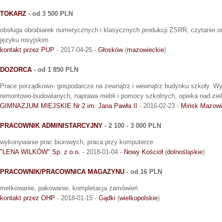
TOKARZ
- od 3 500 PLN
obsługa obrabiarek numerycznych i klasycznych produkcji ZSRR, czytanie ons
języku rosyjskim
kontakt przez PUP
- 2017-04-25 -
Głosków
(
mazowieckie
)
DOZORCA
- od 1 850 PLN
Prace porządkowo- gospodarcze na zewnątrz i wewnątrz budynku szkoły. W
remontowo-budowlanych, naprawa mebli i pomocy szkolnych, opieka nad ziel
GIMNAZJUM MIEJSKIE Nr 2 im. Jana Pawła II
- 2016-02-23 -
Mińsk Mazowi
PRACOWNIK ADMINISTARCYJNY
- 2 100 - 3 000 PLN
wykonywanie prac biurowych, praca przy komputerze
"LENA WILKÓW" Sp. z o.o.
- 2018-01-04 -
Nowy Kościół
(
dolnośląskie
)
PRACOWNIK/PRACOWNICA MAGAZYNU
- od 16 PLN
metkowanie, pakowanie, kompletacja zamówień
kontakt przez OHP
- 2018-01-15 -
Gądki
(
wielkopolskie
)