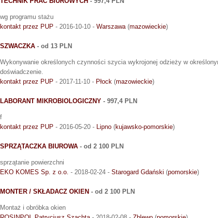
TECHNIK PRAC BIUROWYCH
- 997,4 PLN
wg programu stażu
kontakt przez PUP
- 2016-10-10 -
Warszawa
(
mazowieckie
)
SZWACZKA
- od 13 PLN
Wykonywanie określonych czynności szycia wykrojonej odzieży w określon
doświadczenie.
kontakt przez PUP
- 2017-11-10 -
Płock
(
mazowieckie
)
LABORANT MIKROBIOLOGICZNY
- 997,4 PLN
f
kontakt przez PUP
- 2016-05-20 -
Lipno
(
kujawsko-pomorskie
)
SPRZĄTACZKA BIUROWA
- od 2 100 PLN
sprzątanie powierzchni
EKO KOMES Sp. z o.o.
- 2018-02-24 -
Starogard Gdański
(
pomorskie
)
MONTER / SKŁADACZ OKIEN
- od 2 100 PLN
Montaż i obróbka okien
ROSINPOL Patrycjusz Szachta
- 2018-02-08 -
Zblewo
(
pomorskie
)