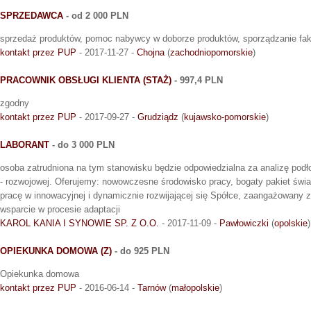
SPRZEDAWCA
- od 2 000 PLN
sprzedaż produktów, pomoc nabywcy w doborze produktów, sporządzanie fak
kontakt przez PUP
- 2017-11-27 -
Chojna
(
zachodniopomorskie
)
PRACOWNIK OBSŁUGI KLIENTA (STAŻ)
- 997,4 PLN
zgodny
kontakt przez PUP
- 2017-09-27 -
Grudziądz
(
kujawsko-pomorskie
)
LABORANT
- do 3 000 PLN
osoba zatrudniona na tym stanowisku będzie odpowiedzialna za analizę po
- rozwojowej. Oferujemy: nowowczesne środowisko pracy, bogaty pakiet świa
pracę w innowacyjnej i dynamicznie rozwijającej się Spółce, zaangażowany 
wsparcie w procesie adaptacji
KAROL KANIA I SYNOWIE SP. Z O.O.
- 2017-11-09 -
Pawłowiczki
(
opolskie
)
OPIEKUNKA DOMOWA (Z)
- do 925 PLN
Opiekunka domowa
kontakt przez PUP
- 2016-06-14 -
Tarnów
(
małopolskie
)