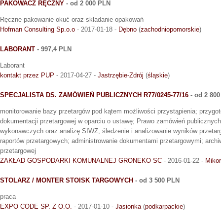
PAKOWACZ RĘCZNY
- od 2 000 PLN
Ręczne pakowanie okuć oraz składanie opakowań
Hofman Consulting Sp.o.o
- 2017-01-18 -
Dębno
(
zachodniopomorskie
)
LABORANT
- 997,4 PLN
Laborant
kontakt przez PUP
- 2017-04-27 -
Jastrzębie-Zdrój
(
śląskie
)
SPECJALISTA DS. ZAMÓWIEŃ PUBLICZNYCH R77/0245-77/16
- od 2 80
monitorowanie bazy przetargów pod kątem możliwości przystąpienia; przygot
dokumentacji przetargowej w oparciu o ustawę; Prawo zamówień publicznych
wykonawczych oraz analizę SIWZ; śledzenie i analizowanie wyników przeta
raportów przetargowych; administrowanie dokumentami przetargowymi; archi
przetargowej
ZAKŁAD GOSPODARKI KOMUNALNEJ GRONEKO SC
- 2016-01-22 -
Miko
STOLARZ / MONTER STOISK TARGOWYCH
- od 3 500 PLN
praca
EXPO CODE SP. Z O.O.
- 2017-01-10 -
Jasionka
(
podkarpackie
)