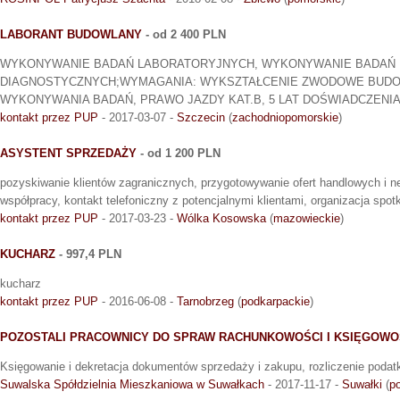
LABORANT BUDOWLANY
- od 2 400 PLN
WYKONYWANIE BADAŃ LABORATORYJNYCH, WYKONYWANIE BADAŃ
DIAGNOSTYCZNYCH;WYMAGANIA: WYKSZTAŁCENIE ZWODOWE BUDO
WYKONYWANIA BADAŃ, PRAWO JAZDY KAT.B, 5 LAT DOŚWIADCZENI
kontakt przez PUP
- 2017-03-07 -
Szczecin
(
zachodniopomorskie
)
ASYSTENT SPRZEDAŻY
- od 1 200 PLN
pozyskiwanie klientów zagranicznych, przygotowywanie ofert handlowych i 
współpracy, kontakt telefoniczny z potencjalnymi klientami, organizacja spo
kontakt przez PUP
- 2017-03-23 -
Wólka Kosowska
(
mazowieckie
)
KUCHARZ
- 997,4 PLN
kucharz
kontakt przez PUP
- 2016-06-08 -
Tarnobrzeg
(
podkarpackie
)
POZOSTALI PRACOWNICY DO SPRAW RACHUNKOWOŚCI I KSIĘGOWO
Księgowanie i dekretacja dokumentów sprzedaży i zakupu, rozliczenie poda
Suwalska Spółdzielnia Mieszkaniowa w Suwałkach
- 2017-11-17 -
Suwałki
(
p