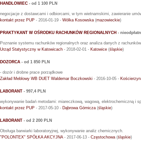
HANDLOWIEC
- od 1 100 PLN
negocjacje z dostawcami i odbiorcami, w tym wietnamskimi, zawieranie umó
kontakt przez PUP
- 2016-01-19 -
Wólka Kosowska
(
mazowieckie
)
PRAKTYKANT W OŚRODKU RACHUNKÓW REGIONALNYCH
- nieodpłat
Poznanie systemu rachunków regionalnych oraz analiza danych z rachunków
Urząd Statystyczny w Katowicach
- 2018-02-01 -
Katowice
(
śląskie
)
DOZORCA
- od 1 850 PLN
- dozór i drobne prace porządkowe
Zakład Meblowy WB DUET Waldemar Boczkowski
- 2016-10-05 -
Kościerzyn
LABORANT
- 997,4 PLN
wykonywanie badań metodami: miareczkową, wagową, elektrochemiczną i sp
kontakt przez PUP
- 2017-05-10 -
Dąbrowa Górnicza
(
śląskie
)
LABORANT
- od 2 200 PLN
Obsługa barwiarki laboratoryjnej, wykonywanie analiz chemicznych.
"POLONTEX" SPÓŁKA AKCYJNA
- 2017-06-13 -
Częstochowa
(
śląskie
)