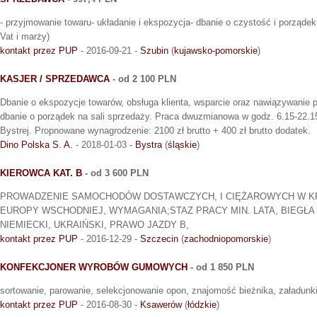
- przyjmowanie towaru- układanie i ekspozycja- dbanie o czystość i porządek- 
Vat i marży)
kontakt przez PUP
- 2016-09-21 -
Szubin
(
kujawsko-pomorskie
)
KASJER / SPRZEDAWCA
- od 2 100 PLN
Dbanie o ekspozycje towarów, obsługa klienta, wsparcie oraz nawiązywanie po
dbanie o porządek na sali sprzedaży. Praca dwuzmianowa w godz. 6.15-22.15 
Bystrej. Propnowane wynagrodzenie: 2100 zł brutto + 400 zł brutto dodatek.
Dino Polska S. A.
- 2018-01-03 -
Bystra
(
śląskie
)
KIEROWCA KAT. B
- od 3 600 PLN
PROWADZENIE SAMOCHODÓW DOSTAWCZYCH, I CIĘŻAROWYCH W KRA
EUROPY WSCHODNIEJ, WYMAGANIA;STAZ PRACY MIN. LATA, BIEGŁA 
NIEMIECKI, UKRAIŃSKI, PRAWO JAZDY B,
kontakt przez PUP
- 2016-12-29 -
Szczecin
(
zachodniopomorskie
)
KONFEKCJONER WYROBÓW GUMOWYCH
- od 1 850 PLN
sortowanie, parowanie, selekcjonowanie opon, znajomość bieżnika, załadunk
kontakt przez PUP
- 2016-08-30 -
Ksawerów
(
łódzkie
)