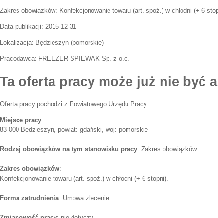
Zakres obowiązków:
Konfekcjonowanie towaru (art. spoż.) w chłodni (+ 6 stop
Data publikacji:
2015-12-31
Lokalizacja:
Będzieszyn
(
pomorskie
)
Pracodawca:
FREEZER ŚPIEWAK Sp. z o.o.
Ta oferta pracy może już nie być a
Oferta pracy pochodzi z Powiatowego Urzędu Pracy.
Miejsce pracy
:
83-000 Będzieszyn, powiat: gdański, woj: pomorskie
Rodzaj obowiązków na tym stanowisku pracy
: Zakres obowiązków
Zakres obowiązków
:
Konfekcjonowanie towaru (art. spoż.) w chłodni (+ 6 stopni).
Forma zatrudnienia
: Umowa zlecenie
Zmianowość pracy
: nie dotyczy