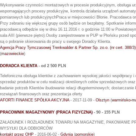
Wykonywanie czynności montażowych w procesie produkcyjnym, obsługa u
wspomagających procesy produkcyjne, kontrola działania urządzeń automaty
pomiarowych lub produkcyjnychPraca w miejscowości Błonie. Pracodawca or
Przy zebraniu się większej grupy osób będzie on bezpłatny. Spotkanie inform
pracodawcą odbędzie się w dniu 16.11.2016 r. o godzinie 11:00 w Powiatow
sala AIII (pierwsze piętro).Osoby zarejestrowane w PUP w Płońsku przed s
są o pobranie skierowania do pracy u swojego Doradcy Klienta.
Agencja Pracy Tymczasowej Trenkwalder & Partner Sp. zo.o. (nr cert. 388/3)
(
mazowieckie
)
DORADCA KLIENTA
- od 2 500 PLN
Telefoniczna obsługa klientów z zachowaniem wysokiej jakości współpracy i
sprzedaż produktów w celu realizacji określonych celów sprzedażowych oraz 
badanie potrzeb Klientów ibudowanie relacji długoterminowych; dostarczanie 
rozwiązań finansowych oraz prezentacja oferty
AFORTI FINANCE SPÓŁKA AKCYJNA
- 2017-11-09 -
Olsztyn
(
warmińsko-ma
PRACOWNIK MAGAZYNOWY (PRACA FIZYCZNA)
- 90 - 155 PLN
ZAŁADUNEK I ROZŁADUNEK TOWARU NA MAGAZYNIE, PAKOWANIE 
WYSYŁKI DLA ODBIORCÓW
kontakt przez OHP
- 2016-06-02 -
Gdynia
(
pomorskie
)