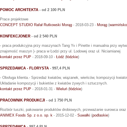
POMOC ARCHITEKTA
- od 2 100 PLN
Prace projektowe
CONCEPT STUDIO Rafał Rutkowski Morąg
- 2018-03-23 -
Morąg
(
warmińsko
KONFEKCJONER
- od 2 540 PLN
- praca produkcyjna przy maszynach Tang Yv i Pinette i manualna przy wytw
znajomość maszyn )- praca w Łodzi przy ul. Lodowej oraz ul. Niciarnianej
kontakt przez PUP
- 2018-09-10 -
Łódź
(
łódzkie
)
SPRZEDAWCA - FLORYSTA
- 997,4 PLN
- Obsługa klienta.- Sprzedaż kwiatów, wiązanek, wieńców, kompozycji kwiato
Układanie kompozycji i bukietów z kwiatów żywych i sztucznych.
kontakt przez PUP
- 2018-01-31 -
Wieluń
(
łódzkie
)
PRACOWNIK PRODUKCJI
- od 1 750 PLN
Rozbiór tuszki, pakowanie produktów drobiowych, przeważanie surowca ora
ANIMEX Foods Sp. z o.o. sp. k
- 2015-12-02 -
Suwałki
(
podlaskie
)
SPRZEDAWCA
- 997,4 PLN