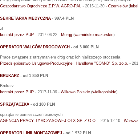
Gospodarstwo Ogrodnicze Z.P.W. AGRO-PAL
- 2015-11-30 -
Czerniejów
(
lube
SEKRETARKA MEDYCZNA
- 997,4 PLN
zh
kontakt przez PUP
- 2017-06-22 -
Morąg
(
warmińsko-mazurskie
)
OPERATOR WALCÓW DROGOWYCH
- od 3 000 PLN
Prace związane z utrzymaniem dróg oraz ich njaliższego otoczenia
Przedsiębiorstwo Usługowo-Produkcyjne i Handlowe "COM-D" Sp. zo.o.
- 201
BRUKARZ
- od 1 850 PLN
Brukarz
kontakt przez PUP
- 2017-11-06 -
Wilkowo Polskie
(
wielkopolskie
)
SPRZĄTACZKA
- od 180 PLN
sprzątanie pomieszczeń biurowych
AGENCJA PRACY TYMCZASOWEJ OTX SP. Z O.O.
- 2015-12-10 -
Warsza
OPERATOR LINII MONTAŻOWEJ
- od 1 932 PLN