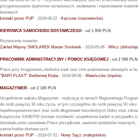
przygotowywanie dyplomów uznaniowych, wydawanie i rejestrowanie materia
biurowych
kontakt przez PUP
- 2018-08-22 -
Karczew
(
mazowieckie
)
KIEROWCA SAMOCHODU DOSTAWCZEGO
- od 1 850 PLN
Rozwożenie towarów
Zakład Mięsny SMOLAREK Marian Smolarek
- 2016-05-06 -
Milicz
(
dolnośląs
PRACOWNIK ADMINISTRACYJNY / POMOC KSIĘGOWEJ
- od 2 500 PLN
Prace przy księgowaniu,obsłudze kadr oraz inne podstawowa obowiązki w biu
"BART-PLAST" Bartłomiej Kluba
- 2018-08-06 -
Waleńczów
(
śląskie
)
MAGAZYNIER
- od 2 100 PLN
Uzupełnienie wakatu.Magazynier - realizacja w ramach Regionalnego Progr
do osób powyżej 30 roku życia, w tym szczególnie do osób powyżej 50 roku 
nepełnosprawnościami oraz osób długotrwale bezrobotnych.Dobry stan zdrow
książeczka SANEPID (istnieje możliwość uzupełnienia badań w przypadku ich
doświadczenie zawodowe.Prace porządkowe, ważenie produktów mięsnych, z
samochodów dostawczych.
kontakt przez PUP
- 2018-07-31 -
Nowy Sącz
(
małopolskie
)