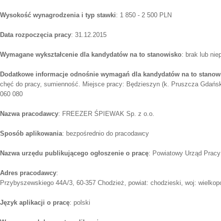
Wysokość wynagrodzenia i typ stawki
: 1 850 - 2 500 PLN
Data rozpoczęcia pracy
: 31.12.2015
Wymagane wykształcenie dla kandydatów na to stanowisko
: brak lub ni
Dodatkowe informacje odnośnie wymagań dla kandydatów na to stanow
chęć do pracy, sumienność. Miejsce pracy: Będzieszyn (k. Pruszcza Gdański
060 080
Nazwa pracodawcy
: FREEZER ŚPIEWAK Sp. z o.o.
Sposób aplikowania
: bezpośrednio do pracodawcy
Nazwa urzędu publikującego ogłoszenie o pracę
: Powiatowy Urząd Prac
Adres pracodawcy
:
Przybyszewskiego 44A/3, 60-357 Chodzież, powiat: chodzieski, woj: wielkop
Język aplikacji o pracę
: polski