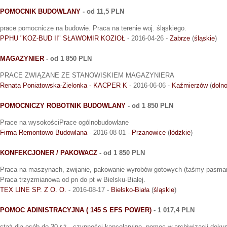
POMOCNIK BUDOWLANY
- od 11,5 PLN
prace pomocnicze na budowie. Praca na terenie woj. śląskiego.
PPHU "KOZ-BUD II" SŁAWOMIR KOZIOŁ
- 2016-04-26 -
Zabrze
(
śląskie
)
MAGAZYNIER
- od 1 850 PLN
PRACE ZWIĄZANE ZE STANOWISKIEM MAGAZYNIERA
Renata Poniatowska-Zielonka - KACPER K
- 2016-06-06 -
Kaźmierzów
(
dolno
POMOCNICZY ROBOTNIK BUDOWLANY
- od 1 850 PLN
Prace na wysokościPrace ogólnobudowlane
Firma Remontowo Budowlana
- 2016-08-01 -
Przanowice
(
łódzkie
)
KONFEKCJONER / PAKOWACZ
- od 1 850 PLN
Praca na maszynach, zwijanie, pakowanie wyrobów gotowych (taśmy pasmante
Praca trzyzmianowa od pn do pt w Bielsku-Białej.
TEX LINE SP. Z O. O.
- 2016-08-17 -
Bielsko-Biała
(
śląskie
)
POMOC ADINISTRACYJNA ( 145 S EFS POWER)
- 1 017,4 PLN
staż dla osób do 30 r.ż - czynności kancelaryjne, pomoc w archiwizacji doku