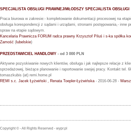
SPECJALISTA OBSŁUGI PRAWNEJ/MŁODSZY SPECJALISTA OBSŁUGI
Praca biurowa w zakresie:- kompletowanie dokumentacji procesowej na etap
obsługa korespondencji z sądami i urządami, stronami postępowania,- inne 
spraw na etapie sądowym.
Kancelaria Prawnicza FORUM radca prawny Krzysztof Piluś i s-ka spółka 
Zamość
(
lubelskie
)
PRZEDSTAWICIEL HANDLOWY
- od 3 000 PLN
Aktywne pozyskiwanie nowych klientów, obsługa i jak najlepsze relacje z klien
sprzedażowej, bieżące planowanie i raportowanie swojej pracy. Kontakt tel. 6
tomaszkubis (at) remi.home.pl
REMI s.c. Jacek Łyżwiński , Renata Toepler-Łyżwińska
- 2016-06-28 -
Wars
Copyright © - All Rights Reserved - wypr.pl