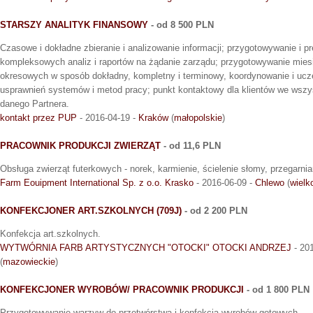
STARSZY ANALITYK FINANSOWY
- od 8 500 PLN
Czasowe i dokładne zbieranie i analizowanie informacji; przygotowywanie i p
kompleksowych analiz i raportów na żądanie zarządu; przygotowywanie miesi
okresowych w sposób dokładny, kompletny i terminowy, koordynowanie i ucz
usprawnień systemów i metod pracy; punkt kontaktowy dla klientów we wszy
danego Partnera.
kontakt przez PUP
- 2016-04-19 -
Kraków
(
małopolskie
)
PRACOWNIK PRODUKCJI ZWIERZĄT
- od 11,6 PLN
Obsługa zwierząt futerkowych - norek, karmienie, ścielenie słomy, przegarni
Farm Eouipment International Sp. z o.o. Krasko
- 2016-06-09 -
Chlewo
(
wielk
KONFEKCJONER ART.SZKOLNYCH (709J)
- od 2 200 PLN
Konfekcja art.szkolnych.
WYTWÓRNIA FARB ARTYSTYCZNYCH "OTOCKI" OTOCKI ANDRZEJ
- 20
(
mazowieckie
)
KONFEKCJONER WYROBÓW/ PRACOWNIK PRODUKCJI
- od 1 800 PLN
Przygotowywanie warzyw do przetwórstwa i konfekcja wyrobów gotowych.