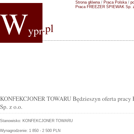
Strona główna
/
Praca Polska
/
p
W
Praca FREEZER ŚPIEWAK Sp. z
.pl
ypr
KONFEKCJONER TOWARU Będzieszyn oferta prac
Sp. z o.o.
Stanowisko:
KONFEKCJONER TOWARU
Wynagrodzenie: 1 850 - 2 500 PLN