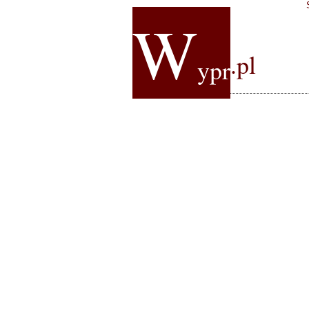
W
.pl
ypr