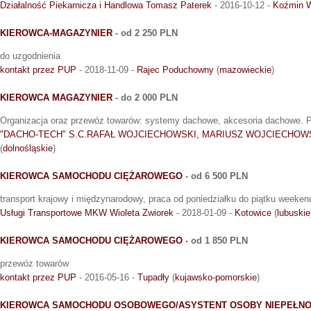
Działalność Piekarnicza i Handlowa Tomasz Paterek
- 2016-10-12 -
Koźmin W
KIEROWCA-MAGAZYNIER
- od 2 250 PLN
do uzgodnienia
kontakt przez PUP
- 2018-11-09 -
Rajec Poduchowny
(
mazowieckie
)
KIEROWCA MAGAZYNIER
- do 2 000 PLN
Organizacja oraz przewóz towarów: systemy dachowe, akcesoria dachowe. Pr
"DACHO-TECH" S.C.RAFAŁ WOJCIECHOWSKI, MARIUSZ WOJCIECHOW
(
dolnośląskie
)
KIEROWCA SAMOCHODU CIĘŻAROWEGO
- od 6 500 PLN
transport krajowy i międzynarodowy, praca od poniedziałku do piątku weeken
Usługi Transportowe MKW Wioleta Zwiorek
- 2018-01-09 -
Kotowice
(
lubuskie
KIEROWCA SAMOCHODU CIĘŻAROWEGO
- od 1 850 PLN
przewóz towarów
kontakt przez PUP
- 2016-05-16 -
Tupadły
(
kujawsko-pomorskie
)
KIEROWCA SAMOCHODU OSOBOWEGO/ASYSTENT OSOBY NIEPEŁN