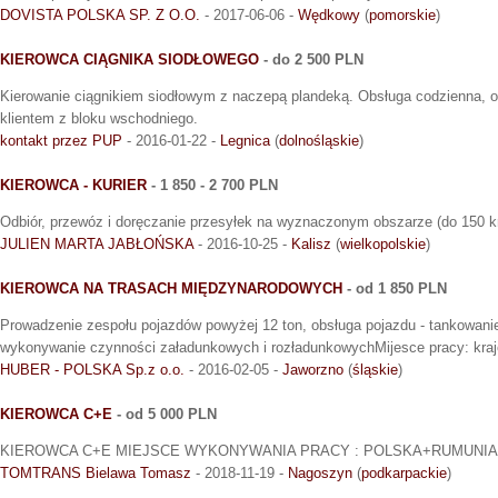
DOVISTA POLSKA SP. Z O.O.
- 2017-06-06 -
Wędkowy
(
pomorskie
)
KIEROWCA CIĄGNIKA SIODŁOWEGO
- do 2 500 PLN
Kierowanie ciągnikiem siodłowym z naczepą plandeką. Obsługa codzienna, o
klientem z bloku wschodniego.
kontakt przez PUP
- 2016-01-22 -
Legnica
(
dolnośląskie
)
KIEROWCA - KURIER
- 1 850 - 2 700 PLN
Odbiór, przewóz i doręczanie przesyłek na wyznaczonym obszarze (do 150 k
JULIEN MARTA JABŁOŃSKA
- 2016-10-25 -
Kalisz
(
wielkopolskie
)
KIEROWCA NA TRASACH MIĘDZYNARODOWYCH
- od 1 850 PLN
Prowadzenie zespołu pojazdów powyżej 12 ton, obsługa pojazdu - tankowani
wykonywanie czynności załadunkowych i rozładunkowychMijesce pracy: kra
HUBER - POLSKA Sp.z o.o.
- 2016-02-05 -
Jaworzno
(
śląskie
)
KIEROWCA C+E
- od 5 000 PLN
KIEROWCA C+E MIEJSCE WYKONYWANIA PRACY : POLSKA+RUMUNIA
TOMTRANS Bielawa Tomasz
- 2018-11-19 -
Nagoszyn
(
podkarpackie
)