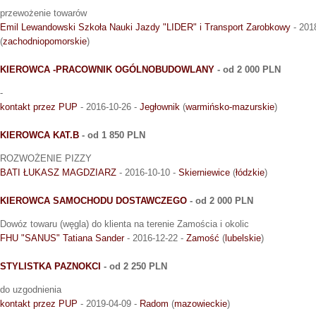
przewożenie towarów
Emil Lewandowski Szkoła Nauki Jazdy "LIDER" i Transport Zarobkowy
- 201
(
zachodniopomorskie
)
KIEROWCA -PRACOWNIK OGÓLNOBUDOWLANY
- od 2 000 PLN
-
kontakt przez PUP
- 2016-10-26 -
Jegłownik
(
warmińsko-mazurskie
)
KIEROWCA KAT.B
- od 1 850 PLN
ROZWOŻENIE PIZZY
BATI ŁUKASZ MAGDZIARZ
- 2016-10-10 -
Skierniewice
(
łódzkie
)
KIEROWCA SAMOCHODU DOSTAWCZEGO
- od 2 000 PLN
Dowóz towaru (węgla) do klienta na terenie Zamościa i okolic
FHU "SANUS" Tatiana Sander
- 2016-12-22 -
Zamość
(
lubelskie
)
STYLISTKA PAZNOKCI
- od 2 250 PLN
do uzgodnienia
kontakt przez PUP
- 2019-04-09 -
Radom
(
mazowieckie
)