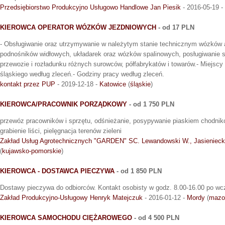
Przedsiębiorstwo Produkcyjno Usługowo Handlowe Jan Piesik
- 2016-05-19 -
KIEROWCA OPERATOR WÓZKÓW JEZDNIOWYCH
- od 17 PLN
- Obsługiwanie oraz utrzymywanie w należytym stanie technicznym wózków
podnośników widłowych, układarek oraz wózków spalinowych, posługiwanie si
przewozie i rozładunku różnych surowców, półfabrykatów i towarów.- Miejscy
śląskiego według zleceń.- Godziny pracy według zleceń.
kontakt przez PUP
- 2019-12-18 -
Katowice
(
śląskie
)
KIEROWCA/PRACOWNIK PORZĄDKOWY
- od 1 750 PLN
przewóz pracowników i sprzętu, odśnieżanie, posypywanie piaskiem chodników,
grabienie liści, pielęgnacja terenów zieleni
Zakład Usług Agrotechnicznych "GARDEN" SC. Lewandowski W., Jasieniecki
(
kujawsko-pomorskie
)
KIEROWCA - DOSTAWCA PIECZYWA
- od 1 850 PLN
Dostawy pieczywa do odbiorców. Kontakt osobisty w godz. 8.00-16.00 po wc
Zakład Produkcyjno-Usługowy Henryk Matejczuk
- 2016-01-12 -
Mordy
(
mazo
KIEROWCA SAMOCHODU CIĘŻAROWEGO
- od 4 500 PLN