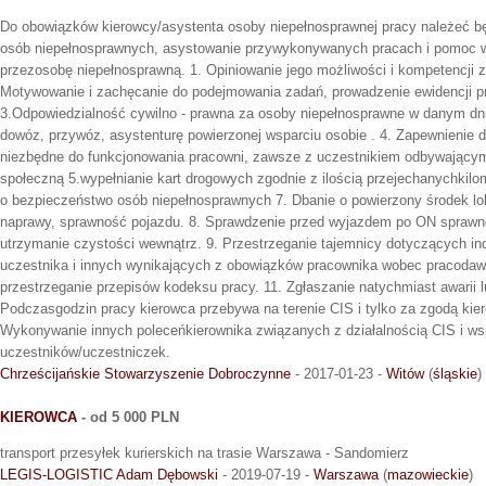
Do obowiązków kierowcy/asystenta osoby niepełnosprawnej pracy należeć bę
osób niepełnosprawnych, asystowanie przywykonywanych pracach i pomoc w
przezosobę niepełnosprawną. 1. Opiniowanie jego możliwości i kompetencji z
Motywowanie i zachęcanie do podejmowania zadań, prowadzenie ewidencji 
3.Odpowiedzialność cywilno - prawna za osoby niepełnosprawne w danym dn
dowóz, przywóz, asystenturę powierzonej wsparciu osobie . 4. Zapewnienie 
niezbędne do funkcjonowania pracowni, zawsze z uczestnikiem odbywającym
społeczną 5.wypełnianie kart drogowych zgodnie z ilością przejechanychkil
o bezpieczeństwo osób niepełnosprawnych 7. Dbanie o powierzony środek lo
naprawy, sprawność pojazdu. 8. Sprawdzenie przed wyjazdem po ON sprawno
utrzymanie czystości wewnątrz. 9. Przestrzeganie tajemnicy dotyczących i
uczestnika i innych wynikających z obowiązków pracownika wobec pracoda
przestrzeganie przepisów kodeksu pracy. 11. Zgłaszanie natychmiast awarii l
Podczasgodzin pracy kierowca przebywa na terenie CIS i tylko za zgodą kie
Wykonywanie innych poleceńkierownika związanych z działalnością CIS i w
uczestników/uczestniczek.
Chrześcijańskie Stowarzyszenie Dobroczynne
- 2017-01-23 -
Witów
(
śląskie
)
KIEROWCA
- od 5 000 PLN
transport przesyłek kurierskich na trasie Warszawa - Sandomierz
LEGIS-LOGISTIC Adam Dębowski
- 2019-07-19 -
Warszawa
(
mazowieckie
)