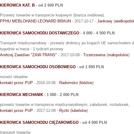
KIEROWCA KAT. B
- od 2 600 PLN
Przewóz towarów w transporcie krajowym (branża meblowa).
PPHU MEBLOHAND LEONARD BRAUN
- 2017-10-17 -
Jankowy
(
wielkopols
KIEROWCA SAMOCHODU DOSTAWCZEGO
- 4 000 - 4 500 PLN
Transport międzynarodowy - przewóz drobnicy po krajach UE samochodem d
tygodnie w trasie - 1 tydzień przerwy
Andrzej Zawiślan "ZAW-TRANS"
- 2017-10-09 -
Trzetrzewina
(
małopolskie
)
KIEROWCA SAMOCHODU OSOBOWEGO
- od 1 850 PLN
rozwóz obiadów
kontakt przez PUP
- 2016-10-06 -
Radomsko
(
łódzkie
)
KIEROWCA MECHANIK
- 1 000 - 2 000 PLN
przewóz towarów w transporcie międzynarodowym, załadunek, rozładunek,
kontakt przez PUP
- 2017-12-08 -
Ryżki
(
lubelskie
)
KIEROWCA SAMOCHODU CIĘŻAROWEGO
- od 4 000 PLN
transport towarów