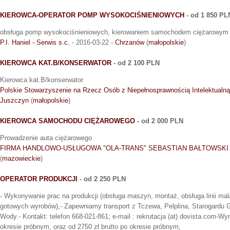
KIEROWCA-OPERATOR POMP WYSOKOCIŚNIENIOWYCH
- od 1 850 PL
obsługa pomp wysokociśnieniowych, kierowaniem samochodem ciężarowym
P.I. Haniel - Serwis s.c.
- 2016-03-22 -
Chrzanów
(
małopolskie
)
KIEROWCA KAT.B/KONSERWATOR
- od 2 100 PLN
Kierowca kat.B/konserwator
Polskie Stowarzyszenie na Rzecz Osób z Niepełnosprawnością Intelektualn
Juszczyn
(
małopolskie
)
KIEROWCA SAMOCHODU CIĘŻAROWEGO
- od 2 000 PLN
Prowadzenie auta ciężarowego
FIRMA HANDLOWO-USŁUGOWA "OLA-TRANS" SEBASTIAN BAŁTOWSKI
(
mazowieckie
)
OPERATOR PRODUKCJI
- od 2 250 PLN
- Wykonywanie prac na produkcji (obsługa maszyn, montaż, obsługa linii mala
gotowych wyrobów),- Zapewniamy transport z Tczewa, Pelplina, Starogardu 
Wody.- Kontakt: telefon 668-021-861; e-mail : rekrutacja (at) dovista.com-Wy
okresie próbnym, oraz od 2750 zł brutto po okresie próbnym,