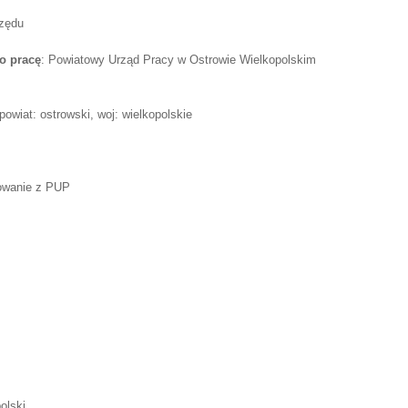
rzędu
o pracę
: Powiatowy Urząd Pracy w Ostrowie Wielkopolskim
owiat: ostrowski, woj: wielkopolskie
rowanie z PUP
olski