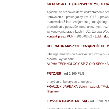
KIEROWCA C+E (TRANSPORT MIĘDZY
zgodnie ze stanowiskiem: wykształcenie śr
uprawnienia - prawo jazdy kat. C+E, upraw
stanowisku 3 lata, znajomość j. rosyjskiego
prowadzenie pojazdów mechanicznych, rozl
wykonywania pracy Lublin, UE, Europa Wsc
kontakt przez PUP
- 2016-02-02 -
Lublin
(
lu
OPERATOR MASZYN I URZĄDZEŃ DO 
Obsługa maszyn do tworzyw sztucznych - wy
drewna, wytłaczarki.
ALPHA TECHNOLOGY SP Z O O SPÓŁK
FRYZJER
- od 2 100 PLN
strzyżenie, koloryzacja, upięcia,
FRĄCZEK BARBARA Salon fryzjerski "Meta
(
śląskie
)
FRYZJER DAMSKO-MĘSKI
- od 1 850 PL