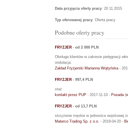
Data przyjęcia oferty pracy
: 20.11.2015
Typ oferowanej pracy
: Oferta pracy
Podobne oferty pracy
FRYZJER
- od 2 000 PLN
Obsługa klientów w zakresie pielęgnacji włos
ondulacja.
Zakład Fryzjerski Marianna Wojtyńska
- 201
FRYZJER
- 997,4 PLN
staż
kontakt przez PUP
- 2017-11-10 -
Posada
(
w
FRYZJER
- od 13,7 PLN
strzyżenie męskie w jednostce wojskowej żo
Materco Trading Sp. z o.o.
- 2018-04-20 -
B