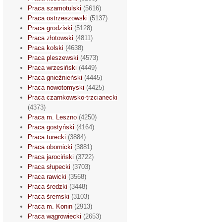
Praca szamotulski
(5616)
Praca ostrzeszowski
(5137)
Praca grodziski
(5128)
Praca złotowski
(4811)
Praca kolski
(4638)
Praca pleszewski
(4573)
Praca wrzesiński
(4449)
Praca gnieźnieński
(4445)
Praca nowotomyski
(4425)
Praca czarnkowsko-trzcianecki
(4373)
Praca m. Leszno
(4250)
Praca gostyński
(4164)
Praca turecki
(3884)
Praca obornicki
(3881)
Praca jarociński
(3722)
Praca słupecki
(3703)
Praca rawicki
(3568)
Praca średzki
(3448)
Praca śremski
(3103)
Praca m. Konin
(2913)
Praca wągrowiecki
(2653)