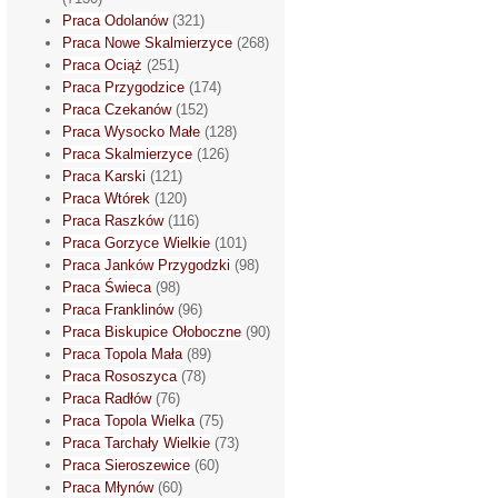
Praca Odolanów
(321)
Praca Nowe Skalmierzyce
(268)
Praca Ociąż
(251)
Praca Przygodzice
(174)
Praca Czekanów
(152)
Praca Wysocko Małe
(128)
Praca Skalmierzyce
(126)
Praca Karski
(121)
Praca Wtórek
(120)
Praca Raszków
(116)
Praca Gorzyce Wielkie
(101)
Praca Janków Przygodzki
(98)
Praca Świeca
(98)
Praca Franklinów
(96)
Praca Biskupice Ołoboczne
(90)
Praca Topola Mała
(89)
Praca Rososzyca
(78)
Praca Radłów
(76)
Praca Topola Wielka
(75)
Praca Tarchały Wielkie
(73)
Praca Sieroszewice
(60)
Praca Młynów
(60)