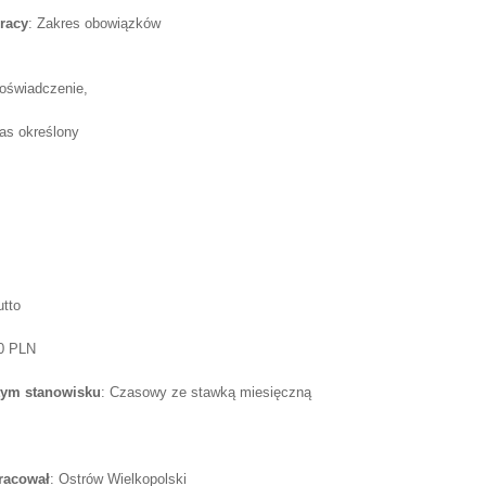
racy
: Zakres obowiązków
oświadczenie,
as określony
utto
50 PLN
tym stanowisku
: Czasowy ze stawką miesięczną
pracował
: Ostrów Wielkopolski