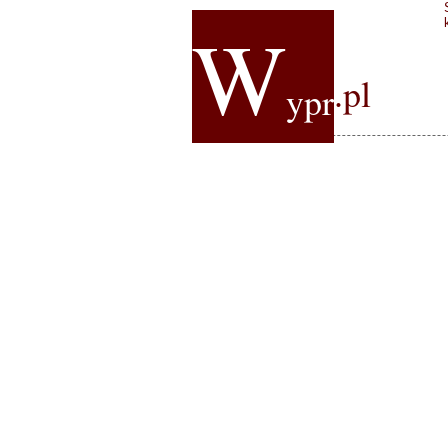
W
.pl
ypr