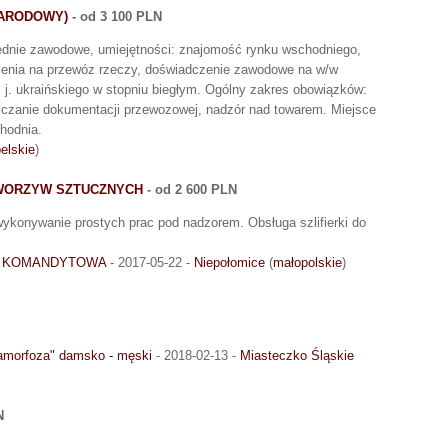
NARODOWY)
- od 3 100 PLN
ednie zawodowe, umiejętności: znajomość rynku wschodniego,
nienia na przewóz rzeczy, doświadczenie zawodowe na w/w
, j. ukraińskiego w stopniu biegłym. Ogólny zakres obowiązków:
iczanie dokumentacji przewozowej, nadzór nad towarem. Miejsce
hodnia.
belskie
)
TWORZYW SZTUCZNYCH
- od 2 600 PLN
konywanie prostych prac pod nadzorem. Obsługa szlifierki do
A KOMANDYTOWA
- 2017-05-22 -
Niepołomice
(
małopolskie
)
morfoza" damsko - męski
- 2018-02-13 -
Miasteczko Śląskie
N