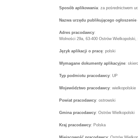
Sposób aplikowania
: za pośrednictwem u
Nazwa urzędu publikującego ogłoszenie 
Adres pracodawcy
:
Wolności 29a, 63-400 Ostrów Wielkopolski, p
Język aplikacji o pracę
: polski
Wymagane dokumenty aplikacyjne
: skie
Typ podmiotu pracodawcy
: UP
Województwo pracodawcy
: wielkopolskie
Powiat pracodawcy
: ostrowski
Gmina pracodawcy
: Ostrów Wielkopolski
Kraj pracodawcy
: Polska
Miejscowość pracodawcy
: Ostrów Wielkop