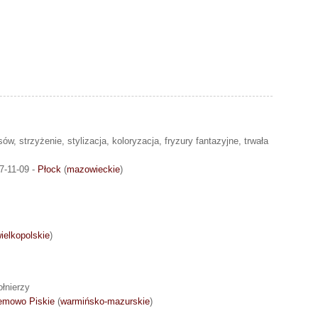
ów, strzyżenie, stylizacja, koloryzacja, fryzury fantazyjne, trwała
7-11-09 -
Płock
(
mazowieckie
)
ielkopolskie
)
łnierzy
emowo Piskie
(
warmińsko-mazurskie
)