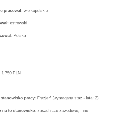
e pracował
: wielkopolskie
ował
: ostrowski
acował
: Polska
d 1 750 PLN
 stanowisko pracy
: Fryzjer* (wymagany staż - lata: 2)
 na to stanowisko
: zasadnicze zawodowe, inne