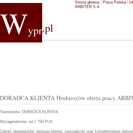
Strona główna
/
Praca Polska
/
lu
W
ARBITER S.A.
.pl
ypr
DORADCA KLIENTA Hrubieszów oferta pracy ARBI
Stanowisko:
DORADCA KLIENTA
Wynagrodzenie: od 1 750 PLN
Zakres obowiązków:
obsługa klienta, sporządznie oraz kompletowanie dokum