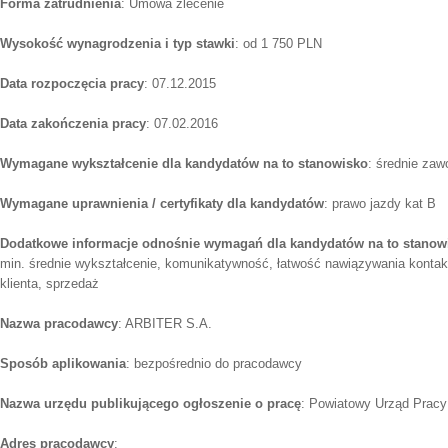
Forma zatrudnienia
: Umowa zlecenie
Wysokość wynagrodzenia i typ stawki
: od 1 750 PLN
Data rozpoczęcia pracy
: 07.12.2015
Data zakończenia pracy
: 07.02.2016
Wymagane wykształcenie dla kandydatów na to stanowisko
: średnie za
Wymagane uprawnienia / certyfikaty dla kandydatów
: prawo jazdy kat B
Dodatkowe informacje odnośnie wymagań dla kandydatów na to stanow
min. średnie wykształcenie, komunikatywność, łatwość nawiązywania kontakt
klienta, sprzedaż
Nazwa pracodawcy
: ARBITER S.A.
Sposób aplikowania
: bezpośrednio do pracodawcy
Nazwa urzędu publikującego ogłoszenie o pracę
: Powiatowy Urząd Pracy
Adres pracodawcy
: