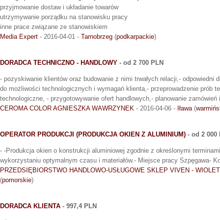
przyjmowanie dostaw i układanie towarów
utrzymywanie porządku na stanowisku pracy
inne prace związane ze stanowiskiem
Media Expert
- 2016-04-01 -
Tarnobrzeg
(
podkarpackie
)
DORADCA TECHNICZNO - HANDLOWY
- od 2 700 PLN
- pozyskiwanie klientów oraz budowanie z nimi trwałych relacji,- odpowiedn
do możliwości technologicznych i wymagań klienta,- przeprowadzenie prób t
technologiczne, - przygotowywanie ofert handlowych,- planowanie zamówień 
CEROMA COLOR AGNIESZKA WAWRZYNEK
- 2016-04-06 -
Iława
(
warmińs
OPERATOR PRODUKCJI (PRODUKCJA OKIEN Z ALUMINIUM)
- od 2 000
- -Produkcja okien o konstrukcji aluminiowej zgodnie z określonymi terminami
wykorzystaniu optymalnym czasu i materiałów.- Miejsce pracy Szpęgawa- Kon
PRZEDSIĘBIORSTWO HANDLOWO-USŁUGOWE SKLEP VIVEN - WIOLET
(
pomorskie
)
DORADCA KLIENTA
- 997,4 PLN