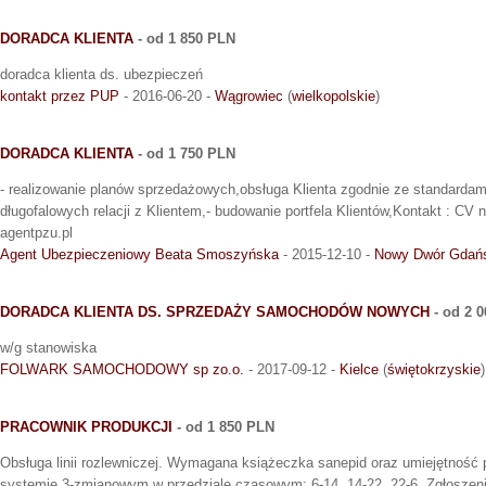
DORADCA KLIENTA
- od 1 850 PLN
doradca klienta ds. ubezpieczeń
kontakt przez PUP
- 2016-06-20 -
Wągrowiec
(
wielkopolskie
)
DORADCA KLIENTA
- od 1 750 PLN
- realizowanie planów sprzedażowych,obsługa Klienta zgodnie ze standarda
długofalowych relacji z Klientem,- budowanie portfela Klientów,Kontakt : CV
agentpzu.pl
Agent Ubezpieczeniowy Beata Smoszyńska
- 2015-12-10 -
Nowy Dwór Gdań
DORADCA KLIENTA DS. SPRZEDAŻY SAMOCHODÓW NOWYCH
- od 2 
w/g stanowiska
FOLWARK SAMOCHODOWY sp zo.o.
- 2017-09-12 -
Kielce
(
świętokrzyskie
)
PRACOWNIK PRODUKCJI
- od 1 850 PLN
Obsługa linii rozlewniczej. Wymagana książeczka sanepid oraz umiejętność 
systemie 3-zmianowym w przedziale czasowym: 6-14, 14-22, 22-6. Zgłoszeni