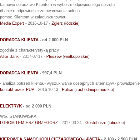
fachowe doradztwo Klientom w wyborze odpowiedniego sprzętu
dbanie o odpowiednie zatowarowanie salonu
pomoc Klientom w załadunku towaru
Media Expert
- 2016-10-17 -
Zgierz
(
łódzkie
)
DORADCA KLIENTA
- od 2 000 PLN
zgodnie z charakterystyką pracy
Alior Bank
- 2017-07-17 -
Pleszew
(
wielkopolskie
)
DORADCA KLIENTA
- 997,4 PLN
- analiza potrzeb klienta,- wyszukiwanie dostępnych alternatyw,- prowadzenie
kontakt przez PUP
- 2016-10-13 -
Police
(
zachodniopomorskie
)
ELEKTRYK
- od 2 000 PLN
WG. STANOWISKA
LGROM LEMIESZ GRZEGORZ
- 2017-03-24 -
Gostchorze
(
lubuskie
)
KIEROWCA SAMOCHODU CIĘŻAROWEGO-LAWETA
- 2 100 - 2 500 PLN