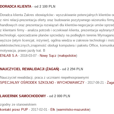
DORADCA KLIENTA
- od 2 100 PLN
Doradca klienta Zakres obowiązków:- wyszukiwanie potencjalnych klientów 
z nimi relacji-prezentacja oferty oraz budowanie pozytywnego wizerunku firm
handlowych oraz prezentacja rozwiązań dla klientów-negocjacje umów sprze
z klientami firmy - analiza potrzeb i oczekiwań klienta, prezentacja wybrany
technologii,-sporzadzanie planów sprzedaży na podległym terenie.Wymagani
wyższe (wtym licencjat, inżynier), ogólna wiedza w zakresie technologii i inst
elektrotechnicznych,znajomość obsługi komputera i pakietu Office, komunik
motywacja, prawo jazdy kat. B
ENLAB S.A
- 2018-03-07 -
Nowy Sącz
(
małopolskie
)
NAUCZYCIEL REWALIDACJI (ŻAGAŃ)
- od 2 294 PLN
Nauczyciel rewalidacji, praca z uczniami niepełnosprawnymi
SPECJALNY OŚRODEK SZKOLNO - WYCHOWAWCZY
- 2017-08-21 -
Żag
LAKIERNIK SAMOCHODOWY
- od 2 000 PLN
zgodny ze stanowiskiem
kontakt przez PUP
- 2017-02-01 -
Ełk
(
warmińsko-mazurskie
)