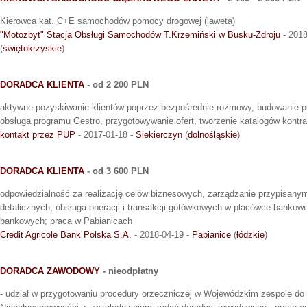
Kierowca kat. C+E samochodów pomocy drogowej (laweta)
"Motozbyt" Stacja Obsługi Samochodów T.Krzemiński w Busku-Zdroju
- 2018
(
świętokrzyskie
)
DORADCA KLIENTA
- od 2 200 PLN
aktywne pozyskiwanie klientów poprzez bezpośrednie rozmowy, budowanie po
obsługa programu Gestro, przygotowywanie ofert, tworzenie katalogów kontr
kontakt przez PUP
- 2017-01-18 -
Siekierczyn
(
dolnośląskie
)
DORADCA KLIENTA
- od 3 600 PLN
odpowiedzialność za realizację celów biznesowych, zarządzanie przypisanym
detalicznych, obsługa operacji i transakcji gotówkowych w placówce bankow
bankowych; praca w Pabianicach
Credit Agricole Bank Polska S.A.
- 2018-04-19 -
Pabianice
(
łódzkie
)
DORADCA ZAWODOWY
- nieodpłatny
- udział w przygotowaniu procedury orzeczniczej w Wojewódzkim zespole do