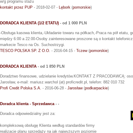
w/g programu stażu
kontakt przez PUP
- 2018-02-07 -
Lębork
(
pomorskie
)
DORADCA KLIENTA (1/2 ETATU)
- od 1 000 PLN
-Obsługa kasowa klienta,-Układanie towaru na półkach,-Praca na pół etatu, g
między 6:00 a 22:00-Osoby zainteresowane proszone są o kontakt telefonicz
markecie Tesco na Os. Suchostrzygi.
TESCO POLSKA SP. Z O.O.
- 2016-04-15 -
Tczew
(
pomorskie
)
DORADCA KLIENTA
- od 1 850 PLN
Doradztwo finansowe, udzielanie kredytów.KONTAKT Z PRACODAWCĄ: osobiśc
Jarosław, e-mail: mariusz.warchol (at) proficredit.pl, telefon: 882 010 732
Profi Credit Polska S.A.
- 2016-06-28 -
Jarosław
(
podkarpackie
)
Doradca klienta - Sprzedawca
- -
Doradca odpowiedzialny jest za:
kompleksową obsługę Klienta według standardów firmy
realizacje planu sprzedaży na jak najwyższym poziomie