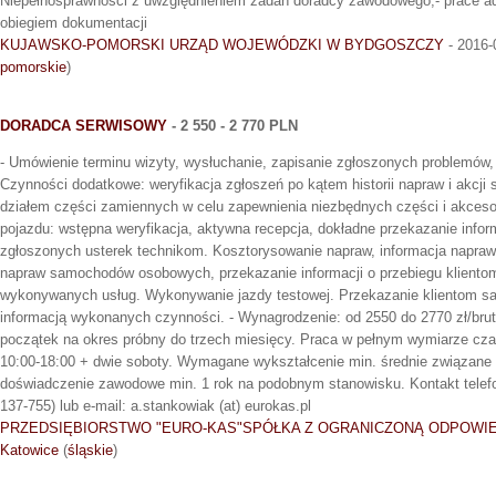
Niepełnosprawności z uwzględnieniem zadań doradcy zawodowego,- prace ad
obiegiem dokumentacji
KUJAWSKO-POMORSKI URZĄD WOJEWÓDZKI W BYDGOSZCZY
- 2016-
pomorskie
)
DORADCA SERWISOWY
- 2 550 - 2 770 PLN
- Umówienie terminu wizyty, wysłuchanie, zapisanie zgłoszonych problemów,
Czynności dodatkowe: weryfikacja zgłoszeń po kątem historii napraw i akcji
działem części zamiennych w celu zapewnienia niezbędnych części i akcesor
pojazdu: wstępna weryfikacja, aktywna recepcja, dokładne przekazanie infor
zgłoszonych usterek technikom. Kosztorysowanie napraw, informacja napra
napraw samochodów osobowych, przekazanie informacji o przebiegu klientom
wykonywanych usług. Wykonywanie jazdy testowej. Przekazanie klientom s
informacją wykonanych czynności. - Wynagrodzenie: od 2550 do 2770 zł/bru
początek na okres próbny do trzech miesięcy. Praca w pełnym wymiarze czas
10:00-18:00 + dwie soboty. Wymagane wykształcenie min. średnie związan
doświadczenie zawodowe min. 1 rok na podobnym stanowisku. Kontakt telefon
137-755) lub e-mail: a.stankowiak (at) eurokas.pl
PRZEDSIĘBIORSTWO "EURO-KAS"SPÓŁKA Z OGRANICZONĄ ODPOWIE
Katowice
(
śląskie
)