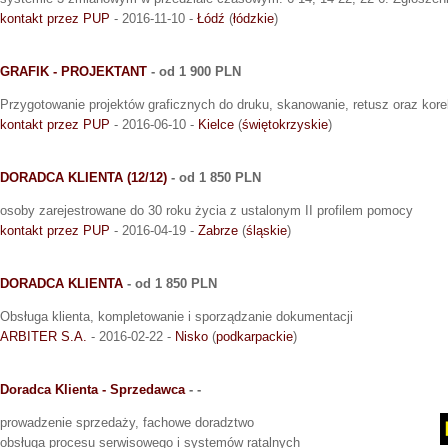
kontakt przez PUP
- 2016-11-10 -
Łódź
(
łódzkie
)
GRAFIK - PROJEKTANT
- od 1 900 PLN
Przygotowanie projektów graficznych do druku, skanowanie, retusz oraz kore
kontakt przez PUP
- 2016-06-10 -
Kielce
(
świętokrzyskie
)
DORADCA KLIENTA (12/12)
- od 1 850 PLN
osoby zarejestrowane do 30 roku życia z ustalonym II profilem pomocy
kontakt przez PUP
- 2016-04-19 -
Zabrze
(
śląskie
)
DORADCA KLIENTA
- od 1 850 PLN
Obsługa klienta, kompletowanie i sporządzanie dokumentacji
ARBITER S.A.
- 2016-02-22 -
Nisko
(
podkarpackie
)
Doradca Klienta - Sprzedawca
- -
prowadzenie sprzedaży, fachowe doradztwo
obsługa procesu serwisowego i systemów ratalnych